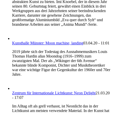
abstrakten Kunst zu bieten. Imi Knoebel, der in diesem Jahr
seinen 80. Geburtstag feiert, gewährt einen Einblick in drei
Werkgruppen aus drei Jahrzehnten seiner beeindruckenden
Karriere, darunter nie gesehene Zeichnungen, das
großformatige Aluminiumbild „Eva quer durch Sylt“ und
brandneue Arbeiten aus seiner „Anima Mundi“-Serie.
Kunsthalle Münster: Moon machine, landing
03.04.20 - 11:01
2019 jährte sich der Todestag des Ausnahmemusikers Louis
Thomas Hardin alias Moondog (1916–1999) zum
zwanzigsten Mal. Der als „Wikinger der 6th Avenue“
bekannte blinde Komponist, Dichter und Musiktheoretiker
war eine wichtige Figur der Gegenkultur der 1960er und 70er
Jahre.
Zentrum für Internationale Lichtkunst: Neon Delight
21.03.20
- 17:07
Im Alltag oft als grell verhasst, ist Neonlicht das in der
Lichtkunst am meisten verwendete Material. In der Kunst hat