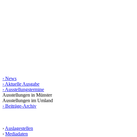
kunst raum münster
Seit 1998 stellt das Magazin kunst raum münster jeweils
vierteljährlich das regionale Kunstgeschehen vor. Mit rund 200
Terminen und vielen Aus­­stellungs­besprechungen bietet es die
umfassendste gedruckte Zusammen­stellung von Kunstterminen für
Münster und das Münsterland bis in die angrenzende Weser-Ems-
Region, Ostwestfalen-Lippe und das Ruhrgebiet. Die gedruckte
Ausgabe erscheint in einer Auflage von 10.000 Exemplaren.
Informationen
› News
› Aktuelle Ausgabe
› Ausstellungstermine
Ausstellungen in Münster
Ausstellungen im Umland
› Beiträge-Archiv
Service
›
Auslagestellen
›
Mediadaten