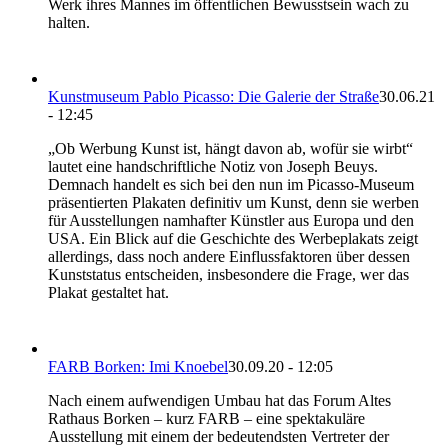
Werk ihres Mannes im öffentlichen Bewusstsein wach zu
halten.
Kunstmuseum Pablo Picasso: Die Galerie der Straße
30.06.21
- 12:45
„Ob Werbung Kunst ist, hängt davon ab, wofür sie wirbt“
lautet eine handschriftliche Notiz von Joseph Beuys.
Demnach handelt es sich bei den nun im Picasso-Museum
präsentierten Plakaten definitiv um Kunst, denn sie werben
für Ausstellungen namhafter Künstler aus Europa und den
USA. Ein Blick auf die Geschichte des Werbeplakats zeigt
allerdings, dass noch andere Einflussfaktoren über dessen
Kunststatus entscheiden, insbesondere die Frage, wer das
Plakat gestaltet hat.
FARB Borken: Imi Knoebel
30.09.20 - 12:05
Nach einem aufwendigen Umbau hat das Forum Altes
Rathaus Borken – kurz FARB – eine spektakuläre
Ausstellung mit einem der bedeutendsten Vertreter der