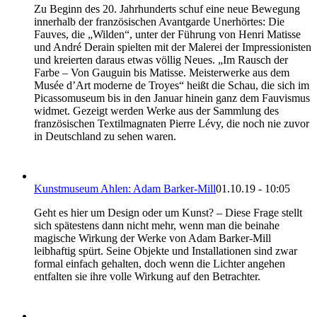
Zu Beginn des 20. Jahrhunderts schuf eine neue Bewegung
innerhalb der französischen Avantgarde Unerhörtes: Die
Fauves, die „Wilden“, unter der Führung von Henri Matisse
und André Derain spielten mit der Malerei der Impressionisten
und kreierten daraus etwas völlig Neues. „Im Rausch der
Farbe – Von Gauguin bis Matisse. Meisterwerke aus dem
Musée d’Art moderne de Troyes“ heißt die Schau, die sich im
Picassomuseum bis in den Januar hinein ganz dem Fauvismus
widmet. Gezeigt werden Werke aus der Sammlung des
französischen Textilmagnaten Pierre Lévy, die noch nie zuvor
in Deutschland zu sehen waren.
Kunstmuseum Ahlen: Adam Barker-Mill
01.10.19 - 10:05
Geht es hier um Design oder um Kunst? – Diese Frage stellt
sich spätestens dann nicht mehr, wenn man die beinahe
magische Wirkung der Werke von Adam Barker-Mill
leibhaftig spürt. Seine Objekte und Installationen sind zwar
formal einfach gehalten, doch wenn die Lichter angehen
entfalten sie ihre volle Wirkung auf den Betrachter.