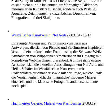
Sean Scully in Münster – das ist bereits eine Sensation. Aber
es sind nicht nur die bekannten großformatigen Bilder des
renommierten Künstlers zu sehen, sondern auch Pastelle,
Aquarelle, Zeichnungen, Skizzenbücher, Druckgrafiken,
Fotografien und drei Skulpturen.
Westfälischer Kunstverein: Nel Aerts
27.03.19 - 16:14
Eine junge Malerin und Performancekünstlerin aus
Antwerpen, die sich von Picasso und Stoffmustern inspirieren
lässt, und ein aufstrebender Fotokünstler, der Schwarz-Weiß-
Aufnahmen von Wuppertaler Arbeiterinnen im Umgang mit
komplexen Webmaschinen präsentiert. Auf ihre ganz eigene
Art setzen sich die aktuellen Ausstellungen von Nel Aerts und
Heiko Schäfer im Westfälischen Kunstverein mit
Rollenbildern auseinander sowie mit der Frage, welche Rolle
die Vergangenheit, d.h. die ‚männliche’ moderne Malerei
einerseits und die klassische Fotografie andererseits, heute
noch spielt.
Hachmeister Galerie: Malerei von Karl Bungert
27.03.19 -