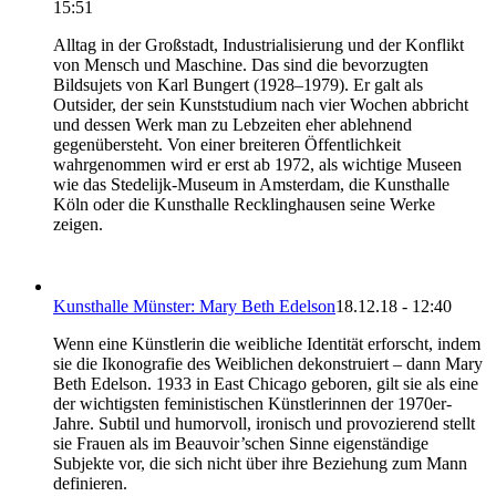
15:51
Alltag in der Großstadt, Industrialisierung und der Konflikt
von Mensch und Maschine. Das sind die bevorzugten
Bildsujets von Karl Bungert (1928–1979). Er galt als
Outsider, der sein Kunststudium nach vier Wochen abbricht
und dessen Werk man zu Lebzeiten eher ablehnend
gegenübersteht. Von einer breiteren Öffentlichkeit
wahrgenommen wird er erst ab 1972, als wichtige Museen
wie das Stedelijk-Museum in Amsterdam, die Kunsthalle
Köln oder die Kunsthalle Recklinghausen seine Werke
zeigen.
Kunsthalle Münster: Mary Beth Edelson
18.12.18 - 12:40
Wenn eine Künstlerin die weibliche Identität erforscht, indem
sie die Ikonografie des Weiblichen dekonstruiert – dann Mary
Beth Edelson. 1933 in East Chicago geboren, gilt sie als eine
der wichtigsten feministischen Künstlerinnen der 1970er-
Jahre. Subtil und humorvoll, ironisch und provozierend stellt
sie Frauen als im Beauvoir’schen Sinne eigenständige
Subjekte vor, die sich nicht über ihre Beziehung zum Mann
definieren.