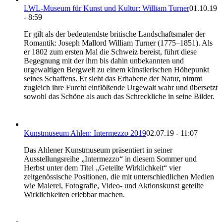
LWL-Museum für Kunst und Kultur: William Turner
01.10.19
- 8:59
Er gilt als der bedeutendste britische Landschaftsmaler der
Romantik: Joseph Mallord William Turner (1775–1851). Als
er 1802 zum ersten Mal die Schweiz bereist, führt diese
Begegnung mit der ihm bis dahin unbekannten und
urgewaltigen Bergwelt zu einem künstlerischen Höhepunkt
seines Schaffens. Er sieht das Erhabene der Natur, nimmt
zugleich ihre Furcht einflößende Urgewalt wahr und übersetzt
sowohl das Schöne als auch das Schreckliche in seine Bilder.
Kunstmuseum Ahlen: Intermezzo 2019
02.07.19 - 11:07
Das Ahlener Kunstmuseum präsentiert in seiner
Ausstellungsreihe „Intermezzo“ in diesem Sommer und
Herbst unter dem Titel „Geteilte Wirklichkeit“ vier
zeitgenössische Positionen, die mit unterschiedlichen Medien
wie Malerei, Fotografie, Video- und Aktionskunst geteilte
Wirklichkeiten erlebbar machen.