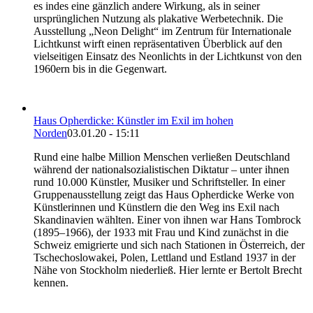
es indes eine gänzlich andere Wirkung, als in seiner
ursprünglichen Nutzung als plakative Werbetechnik. Die
Ausstellung „Neon Delight“ im Zentrum für Internationale
Lichtkunst wirft einen repräsentativen Überblick auf den
vielseitigen Einsatz des Neonlichts in der Lichtkunst von den
1960ern bis in die Gegenwart.
Haus Opherdicke: Künstler im Exil im hohen
Norden
03.01.20 - 15:11
Rund eine halbe Million Menschen verließen Deutschland
während der nationalsozialistischen Diktatur – unter ihnen
rund 10.000 Künstler, Musiker und Schriftsteller. In einer
Gruppenausstellung zeigt das Haus Opherdicke Werke von
Künstlerinnen und Künstlern die den Weg ins Exil nach
Skandinavien wählten. Einer von ihnen war Hans Tombrock
(1895–1966), der 1933 mit Frau und Kind zunächst in die
Schweiz emigrierte und sich nach Stationen in Österreich, der
Tschechoslowakei, Polen, Lettland und Estland 1937 in der
Nähe von Stockholm niederließ. Hier lernte er Bertolt Brecht
kennen.