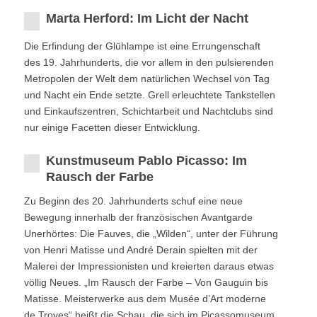
Marta Herford: Im Licht der Nacht
Die Erﬁndung der Glühlampe ist eine Errungenschaft
des 19. Jahrhunderts, die vor allem in den pulsierenden
Metropolen der Welt dem natürlichen Wechsel von Tag
und Nacht ein Ende setzte. Grell erleuchtete Tankstellen
und Einkaufszentren, Schichtarbeit und Nachtclubs sind
nur einige Facetten dieser Entwicklung.
Kunstmuseum Pablo Picasso: Im
Rausch der Farbe
Zu Beginn des 20. Jahrhunderts schuf eine neue
Bewegung innerhalb der französischen Avantgarde
Unerhörtes: Die Fauves, die „Wilden“, unter der Führung
von Henri Matisse und André Derain spielten mit der
Malerei der Impressionisten und kreierten daraus etwas
völlig Neues. „Im Rausch der Farbe – Von Gauguin bis
Matisse. Meisterwerke aus dem Musée d’Art moderne
de Troyes“ heißt die Schau, die sich im Picassomuseum