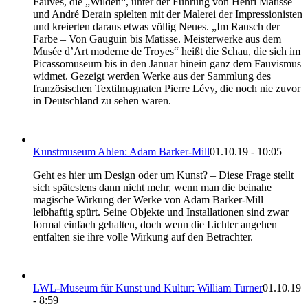
Fauves, die „Wilden“, unter der Führung von Henri Matisse
und André Derain spielten mit der Malerei der Impressionisten
und kreierten daraus etwas völlig Neues. „Im Rausch der
Farbe – Von Gauguin bis Matisse. Meisterwerke aus dem
Musée d’Art moderne de Troyes“ heißt die Schau, die sich im
Picassomuseum bis in den Januar hinein ganz dem Fauvismus
widmet. Gezeigt werden Werke aus der Sammlung des
französischen Textilmagnaten Pierre Lévy, die noch nie zuvor
in Deutschland zu sehen waren.
Kunstmuseum Ahlen: Adam Barker-Mill
01.10.19 - 10:05
Geht es hier um Design oder um Kunst? – Diese Frage stellt
sich spätestens dann nicht mehr, wenn man die beinahe
magische Wirkung der Werke von Adam Barker-Mill
leibhaftig spürt. Seine Objekte und Installationen sind zwar
formal einfach gehalten, doch wenn die Lichter angehen
entfalten sie ihre volle Wirkung auf den Betrachter.
LWL-Museum für Kunst und Kultur: William Turner
01.10.19
- 8:59