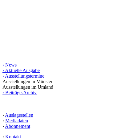
Seit 1998 stellt das Magazin kunst raum münster jeweils
vierteljährlich das regionale Kunstgeschehen vor. Mit rund 200
Terminen und vielen Aus­­stellungs­besprechungen bietet es die
umfassendste gedruckte Zusammen­stellung von Kunstterminen für
Münster und das Münsterland bis in die angrenzende Weser-Ems-
Region, Ostwestfalen-Lippe und das Ruhrgebiet. Die gedruckte
Ausgabe erscheint in einer Auflage von 10.000 Exemplaren.
Informationen
› News
› Aktuelle Ausgabe
› Ausstellungstermine
Ausstellungen in Münster
Ausstellungen im Umland
› Beiträge-Archiv
Service
›
Auslagestellen
›
Mediadaten
›
Abonnement
›
Kontakt