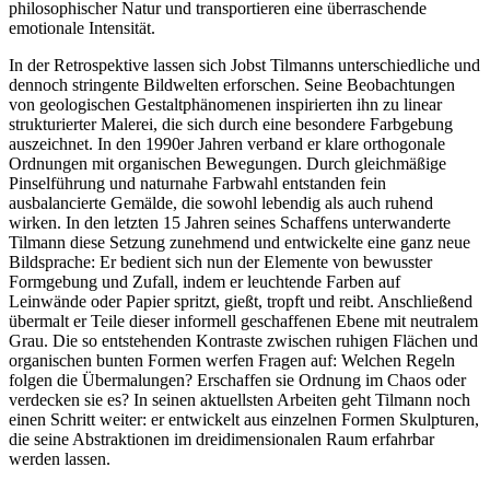
philosophischer Natur und transportieren eine überraschende
emotionale Intensität.
In der Retrospektive lassen sich Jobst Tilmanns unterschiedliche und
dennoch stringente Bildwelten erforschen. Seine Beobachtungen
von geologischen Gestaltphänomenen inspirierten ihn zu linear
strukturierter Malerei, die sich durch eine besondere Farbgebung
auszeichnet. In den 1990er Jahren verband er klare orthogonale
Ordnungen mit organischen Bewegungen. Durch gleichmäßige
Pinselführung und naturnahe Farbwahl entstanden fein
ausbalancierte Gemälde, die sowohl lebendig als auch ruhend
wirken. In den letzten 15 Jahren seines Schaffens unterwanderte
Tilmann diese Setzung zunehmend und entwickelte eine ganz neue
Bildsprache: Er bedient sich nun der Elemente von bewusster
Formgebung und Zufall, indem er leuchtende Farben auf
Leinwände oder Papier spritzt, gießt, tropft und reibt. Anschließend
übermalt er Teile dieser informell geschaffenen Ebene mit neutralem
Grau. Die so entstehenden Kontraste zwischen ruhigen Flächen und
organischen bunten Formen werfen Fragen auf: Welchen Regeln
folgen die Übermalungen? Erschaffen sie Ordnung im Chaos oder
verdecken sie es? In seinen aktuellsten Arbeiten geht Tilmann noch
einen Schritt weiter: er entwickelt aus einzelnen Formen Skulpturen,
die seine Abstraktionen im dreidimensionalen Raum erfahrbar
werden lassen.