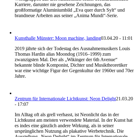
Karriere, darunter nie gesehene Zeichnungen, das
großformatige Aluminiumbild „Eva quer durch Sylt“ und
brandneue Arbeiten aus seiner „Anima Mundi“-Serie.
Kunsthalle Münster: Moon machine, landing
03.04.20 - 11:01
2019 jährte sich der Todestag des Ausnahmemusikers Louis
Thomas Hardin alias Moondog (1916–1999) zum
zwanzigsten Mal. Der als „Wikinger der 6th Avenue“
bekannte blinde Komponist, Dichter und Musiktheoretiker
war eine wichtige Figur der Gegenkultur der 1960er und 70er
Jahre.
Zentrum für Internationale Lichtkunst: Neon Delight
21.03.20
- 17:07
Im Alltag oft als grell verhasst, ist Neonlicht das in der
Lichtkunst am meisten verwendete Material. In der Kunst hat
es indes eine gänzlich andere Wirkung, als in seiner
ursprünglichen Nutzung als plakative Werbetechnik. Die
Ausstellung „Neon Delight“ im Zentrum für Internationale