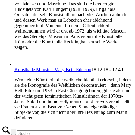
von Mensch und Maschine. Das sind die bevorzugten
Bildsujets von Karl Bungert (1928–1979). Er galt als
Outsider, der sein Kunststudium nach vier Wochen abbricht
und dessen Werk man zu Lebzeiten eher ablehnend
gegenübersteht. Von einer breiteren Öffentlichkeit
wahrgenommen wird er erst ab 1972, als wichtige Museen
wie das Stedelijk-Museum in Amsterdam, die Kunsthalle
Köln oder die Kunsthalle Recklinghausen seine Werke
zeigen.
Kunsthalle Münster: Mary Beth Edelson
18.12.18 - 12:40
Wenn eine Künstlerin die weibliche Identität erforscht, indem
sie die Ikonografie des Weiblichen dekonstruiert – dann Mary
Beth Edelson. 1933 in East Chicago geboren, gilt sie als eine
der wichtigsten feministischen Künstlerinnen der 1970er-
Jahre. Subtil und humorvoll, ironisch und provozierend stellt
sie Frauen als im Beauvoir’schen Sinne eigenständige
Subjekte vor, die sich nicht über ihre Beziehung zum Mann
definieren.