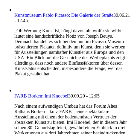
Kunstmuseum Pablo Picasso: Die Galerie der Straße
30.06.21
- 12:45
„Ob Werbung Kunst ist, hängt davon ab, wofür sie wirbt“
lautet eine handschriftliche Notiz von Joseph Beuys.
Demnach handelt es sich bei den nun im Picasso-Museum
präsentierten Plakaten definitiv um Kunst, denn sie werben
für Ausstellungen namhafter Künstler aus Europa und den
USA. Ein Blick auf die Geschichte des Werbeplakats zeigt
allerdings, dass noch andere Einflussfaktoren über dessen
Kunststatus entscheiden, insbesondere die Frage, wer das
Plakat gestaltet hat.
FARB Borken: Imi Knoebel
30.09.20 - 12:05
Nach einem aufwendigen Umbau hat das Forum Altes
Rathaus Borken – kurz FARB – eine spektakuläre
Ausstellung mit einem der bedeutendsten Vertreter der
abstrakten Kunst zu bieten. Imi Knoebel, der in diesem Jahr
seinen 80. Geburtstag feiert, gewährt einen Einblick in drei
Werkgruppen aus drei Jahrzehnten seiner beeindruckenden