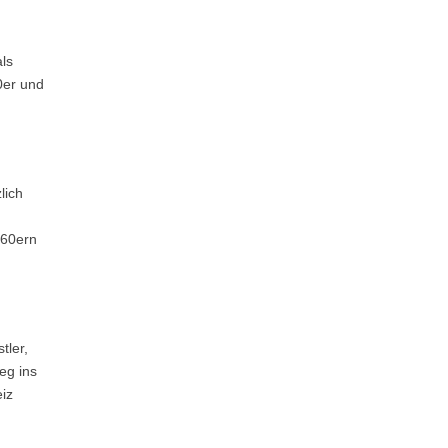
ls
0er und
lich
960ern
tler,
eg ins
iz