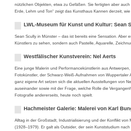
nützlichen Objekten, etwa zu Gefäßen. Sie fertigten aber auch Fi
Erde, Lehm und Ton“ zeigt das Kunsthaus Kannen derzeit, wie f
LWL-Museum für Kunst und Kultur: Sean S
Sean Scully in Münster – das ist bereits eine Sensation. Aber
Künstlers zu sehen, sondern auch Pastelle, Aquarelle, Zeichnu
Westfälischer Kunstverein: Nel Aerts
Eine junge Malerin und Performancekünstlerin aus Antwerpen, d
Fotokünstler, der Schwarz-Weiß-Aufnahmen von Wuppertaler A
ganz eigene Art setzen sich die aktuellen Ausstellungen von Ne
auseinander sowie mit der Frage, welche Rolle die Vergangenhe
Fotografie andererseits, heute noch spielt.
Hachmeister Galerie: Malerei von Karl Bun
Alltag in der Großstadt, Industrialisierung und der Konflikt v
(1928–1979). Er galt als Outsider, der sein Kunststudium na