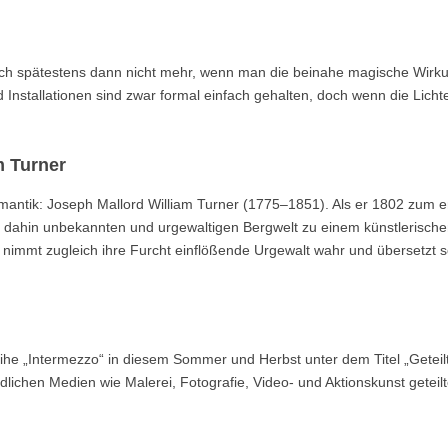
sich spätestens dann nicht mehr, wenn man die beinahe magische Wirk
 Installationen sind zwar formal einfach gehalten, doch wenn die Licht
m Turner
omantik: Joseph Mallord William Turner (1775–1851). Als er 1802 zum e
is dahin unbekannten und urgewaltigen Bergwelt zu einem künstlerisch
 nimmt zugleich ihre Furcht einflößende Urgewalt wahr und übersetzt 
ihe „Intermezzo“ in diesem Sommer und Herbst unter dem Titel „Geteil
iedlichen Medien wie Malerei, Fotografie, Video- und Aktionskunst geteil