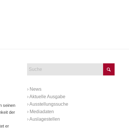
›
News
›
Aktuelle Ausgabe
›
Ausstellungssuche
n seinen
›
Mediadaten
hkeit der
›
Auslagestellen
et er