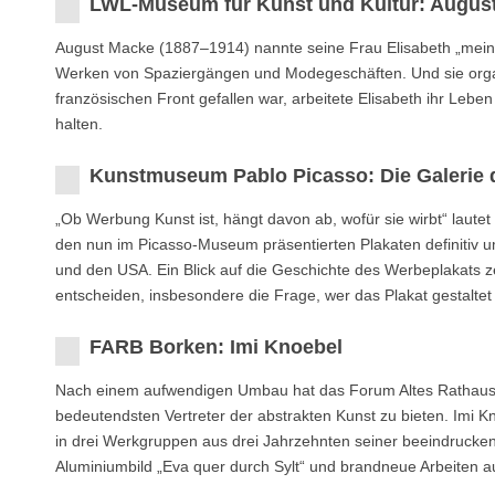
LWL-Museum für Kunst und Kultur: August
August Macke (1887–1914) nannte seine Frau Elisabeth „mein zwe
Werken von Spaziergängen und Modegeschäften. Und sie orga
französischen Front gefallen war, arbeitete Elisabeth ihr Leb
halten.
Kunstmuseum Pablo Picasso: Die Galerie 
„Ob Werbung Kunst ist, hängt davon ab, wofür sie wirbt“ laute
den nun im Picasso-Museum präsentierten Plakaten definitiv u
und den USA. Ein Blick auf die Geschichte des Werbeplakats ze
entscheiden, insbesondere die Frage, wer das Plakat gestaltet 
FARB Borken: Imi Knoebel
Nach einem aufwendigen Umbau hat das Forum Altes Rathaus B
bedeutendsten Vertreter der abstrakten Kunst zu bieten. Imi Kn
in drei Werkgruppen aus drei Jahrzehnten seiner beeindrucke
Aluminiumbild „Eva quer durch Sylt“ und brandneue Arbeiten a