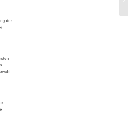
ung der
er
rsten
en
sowohl
te
te