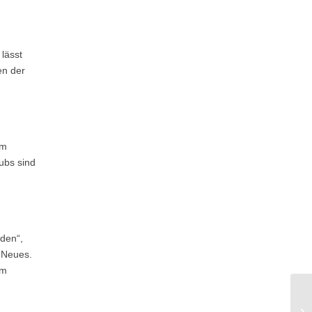
lässt
en der
em
ubs sind
den“,
g Neues.
im