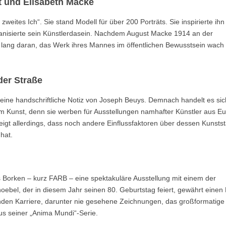
 und Elisabeth Macke
ites Ich“. Sie stand Modell für über 200 Porträts. Sie inspirierte ihn
nisierte sein Künstlerdasein. Nachdem August Macke 1914 an der
en lang daran, das Werk ihres Mannes im öffentlichen Bewusstsein wach
der Straße
t eine handschriftliche Notiz von Joseph Beuys. Demnach handelt es sic
m Kunst, denn sie werben für Ausstellungen namhafter Künstler aus E
igt allerdings, dass noch andere Einflussfaktoren über dessen Kunstst
hat.
orken – kurz FARB – eine spektakuläre Ausstellung mit einem der
oebel, der in diesem Jahr seinen 80. Geburtstag feiert, gewährt einen 
nden Karriere, darunter nie gesehene Zeichnungen, das großformatige
us seiner „Anima Mundi“-Serie.