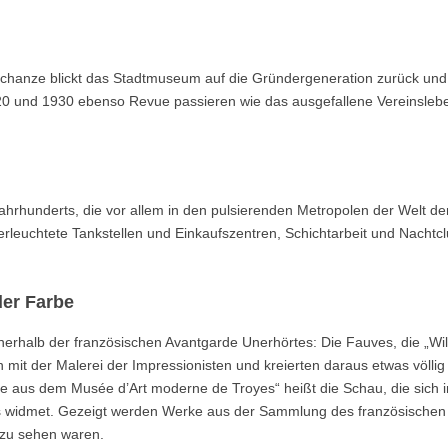
chanze blickt das Stadtmuseum auf die Gründergeneration zurück und 
20 und 1930 ebenso Revue passieren wie das ausgefallene Vereinsleb
ahrhunderts, die vor allem in den pulsierenden Metropolen der Welt d
erleuchtete Tankstellen und Einkaufszentren, Schichtarbeit und Nachtcl
er Farbe
erhalb der französischen Avantgarde Unerhörtes: Die Fauves, die „Wil
 mit der Malerei der Impressionisten und kreierten daraus etwas völli
e aus dem Musée d’Art moderne de Troyes“ heißt die Schau, die sich 
 widmet. Gezeigt werden Werke aus der Sammlung des französischen
 zu sehen waren.