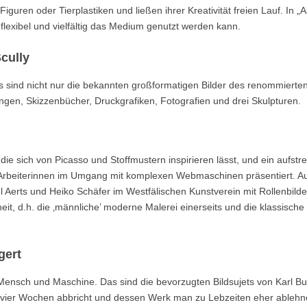
guren oder Tierplastiken und ließen ihrer Kreativität freien Lauf. In „A
lexibel und vielfältig das Medium genutzt werden kann.
cully
 es sind nicht nur die bekannten großformatigen Bilder des renommierte
ngen, Skizzenbücher, Druckgrafiken, Fotografien und drei Skulpturen.
ie sich von Picasso und Stoffmustern inspirieren lässt, und ein aufstr
rbeiterinnen im Umgang mit komplexen Webmaschinen präsentiert. Au
l Aerts und Heiko Schäfer im Westfälischen Kunstverein mit Rollenbild
it, d.h. die ‚männliche’ moderne Malerei einerseits und die klassische
gert
on Mensch und Maschine. Das sind die bevorzugten Bildsujets von Karl B
ch vier Wochen abbricht und dessen Werk man zu Lebzeiten eher ableh