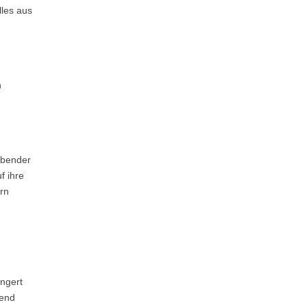
lles aus
n
ebender
f ihre
ern
ungert
nend