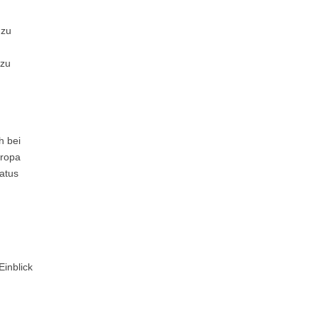
 zu
 zu
h bei
uropa
atus
Einblick