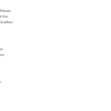
 Klasse.
t ihm
 Grafiken
nd
gen
r