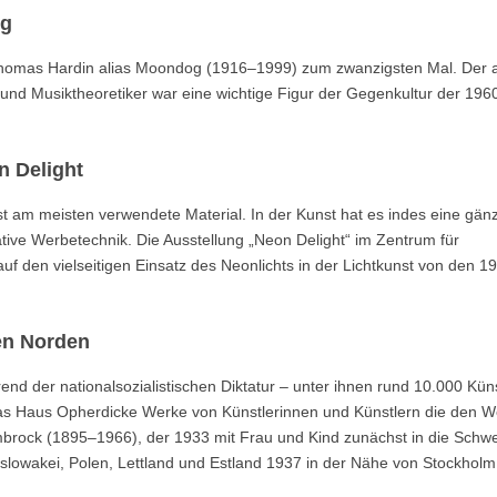
ng
Thomas Hardin alias Moondog (1916–1999) zum zwanzigsten Mal. Der a
 und Musiktheoretiker war eine wichtige Figur der Gegenkultur der 196
n Delight
kunst am meisten verwendete Material. In der Kunst hat es indes eine gänz
ative Werbetechnik. Die Ausstellung „Neon Delight“ im Zentrum für
 auf den vielseitigen Einsatz des Neonlichts in der Lichtkunst von den 1
en Norden
d der nationalsozialistischen Diktatur – unter ihnen rund 10.000 Küns
t das Haus Opherdicke Werke von Künstlerinnen und Künstlern die den W
mbrock (1895–1966), der 1933 mit Frau und Kind zunächst in die Schwe
oslowakei, Polen, Lettland und Estland 1937 in der Nähe von Stockholm