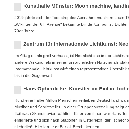
Kunsthalle Münster: Moon machine, landi
2019 jährte sich der Todestag des Ausnahmemusikers Louis 
„Wikinger der 6th Avenue“ bekannte blinde Komponist, Dichter
70er Jahre.
Zentrum für Internationale Lichtkunst: Neo
Im Alltag oft als grell verhasst, ist Neonlicht das in der Licht
andere Wirkung, als in seiner ursprünglichen Nutzung als plak
Internationale Lichtkunst wirft einen repräsentativen Überblick
bis in die Gegenwart.
Haus Opherdicke: Künstler im Exil im hoh
Rund eine halbe Million Menschen verließen Deutschland währen
Musiker und Schriftsteller. In einer Gruppenausstellung zeig
Exil nach Skandinavien wählten. Einer von ihnen war Hans To
emigrierte und sich nach Stationen in Österreich, der Tschech
niederließ. Hier lernte er Bertolt Brecht kennen.