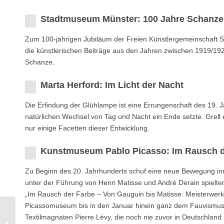
Stadtmuseum Münster: 100 Jahre Schanze
Zum 100-jährigen Jubiläum der Freien Künstlergemeinschaft S
die künstlerischen Beiträge aus den Jahren zwischen 1919/19
Schanze.
Marta Herford: Im Licht der Nacht
Die Erﬁndung der Glühlampe ist eine Errungenschaft des 19. J
natürlichen Wechsel von Tag und Nacht ein Ende setzte. Grell 
nur einige Facetten dieser Entwicklung.
Kunstmuseum Pablo Picasso: Im Rausch d
Zu Beginn des 20. Jahrhunderts schuf eine neue Bewegung inn
unter der Führung von Henri Matisse und André Derain spielten
„Im Rausch der Farbe – Von Gauguin bis Matisse. Meisterwerk
Picassomuseum bis in den Januar hinein ganz dem Fauvismus
Stadtmuseum
Textilmagnaten Pierre Lévy, die noch nie zuvor in Deutschland
Paderborn: Fotografien