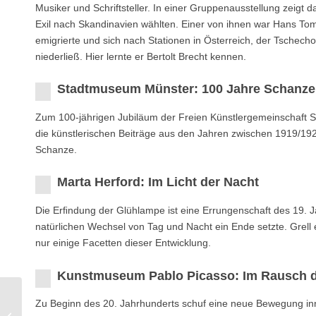
Musiker und Schriftsteller. In einer Gruppenausstellung zeig
Exil nach Skandinavien wählten. Einer von ihnen war Hans To
emigrierte und sich nach Stationen in Österreich, der Tschech
niederließ. Hier lernte er Bertolt Brecht kennen.
Stadtmuseum Münster: 100 Jahre Schanze
Zum 100-jährigen Jubiläum der Freien Künstlergemeinschaft S
die künstlerischen Beiträge aus den Jahren zwischen 1919/19
Schanze.
Marta Herford: Im Licht der Nacht
Die Erﬁndung der Glühlampe ist eine Errungenschaft des 19. J
natürlichen Wechsel von Tag und Nacht ein Ende setzte. Grell 
nur einige Facetten dieser Entwicklung.
Kunstmuseum Pablo Picasso: Im Rausch d
Zu Beginn des 20. Jahrhunderts schuf eine neue Bewegung inn
Burg Vischering: