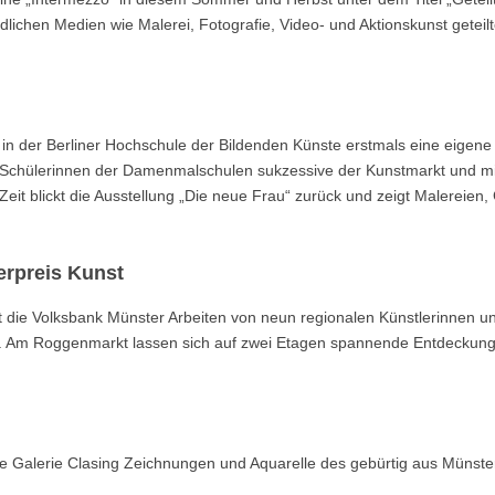
iedlichen Medien wie Malerei, Fotografie, Video- und Aktionskunst geteil
in der Berliner Hochschule der Bildenden Künste erstmals eine eigene
en Schülerinnen der Damenmalschulen sukzessive der Kunstmarkt und mi
Zeit blickt die Ausstellung „Die neue Frau“ zurück und zeigt Malereien,
erpreis Kunst
t die Volksbank Münster Arbeiten von neun regionalen Künstlerinnen u
zt. Am Roggenmarkt lassen sich auf zwei Etagen spannende Entdeckun
die Galerie Clasing Zeichnungen und Aquarelle des gebürtig aus Münste