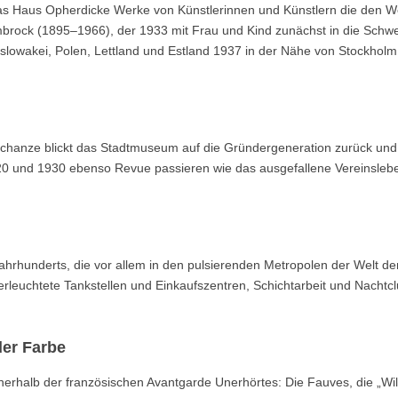
t das Haus Opherdicke Werke von Künstlerinnen und Künstlern die den W
mbrock (1895–1966), der 1933 mit Frau und Kind zunächst in die Schwe
oslowakei, Polen, Lettland und Estland 1937 in der Nähe von Stockholm
chanze blickt das Stadtmuseum auf die Gründergeneration zurück und 
20 und 1930 ebenso Revue passieren wie das ausgefallene Vereinsleb
ahrhunderts, die vor allem in den pulsierenden Metropolen der Welt d
erleuchtete Tankstellen und Einkaufszentren, Schichtarbeit und Nachtcl
er Farbe
erhalb der französischen Avantgarde Unerhörtes: Die Fauves, die „Wil