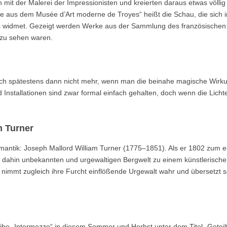
 mit der Malerei der Impressionisten und kreierten daraus etwas völli
e aus dem Musée d’Art moderne de Troyes“ heißt die Schau, die sich 
 widmet. Gezeigt werden Werke aus der Sammlung des französischen
 zu sehen waren.
sich spätestens dann nicht mehr, wenn man die beinahe magische Wirk
 Installationen sind zwar formal einfach gehalten, doch wenn die Licht
m Turner
omantik: Joseph Mallord William Turner (1775–1851). Als er 1802 zum e
is dahin unbekannten und urgewaltigen Bergwelt zu einem künstlerisch
 nimmt zugleich ihre Furcht einflößende Urgewalt wahr und übersetzt 
ihe „Intermezzo“ in diesem Sommer und Herbst unter dem Titel „Geteil