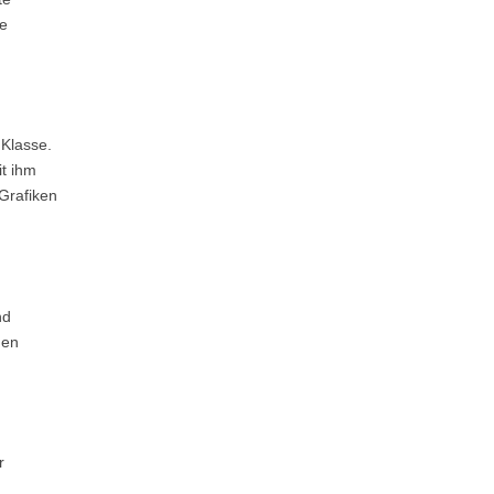
te
 Klasse.
t ihm
 Grafiken
nd
gen
r