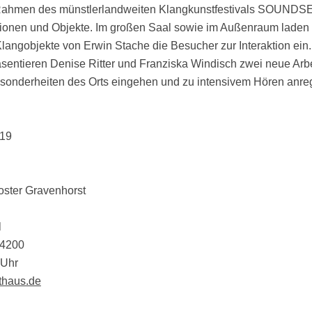
m Rahmen des münstlerlandweiten Klangkunstfestivals SOUND
tionen und Objekte. Im großen Saal sowie im Außenraum laden
Klangobjekte von Erwin Stache die Besucher zur Interaktion ein.
entieren Denise Ritter und Franziska Windisch zwei neue Arbe
esonderheiten des Orts eingehen und zu intensivem Hören anre
.19
oster Gravenhorst
l
94200
 Uhr
thaus.de