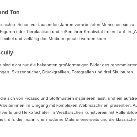
und Ton
schichte. Schon vor tausenden Jahren verarbeiteten Menschen sie zu
guren oder Tierplastiken und ließen ihrer Kreativität freien Lauf. In „A
lexibel und vielfältig das Medium genutzt werden kann.
cully
 es sind nicht nur die bekannten großformatigen Bilder des renommierte
ngen, Skizzenbücher, Druckgrafiken, Fotografien und drei Skulpturen.
ie sich von Picasso und Stoffmustern inspirieren lässt, und ein aufstr
rbeiterinnen im Umgang mit komplexen Webmaschinen präsentiert. Au
l Aerts und Heiko Schäfer im Westfälischen Kunstverein mit Rollenbild
it, d.h. die ‚männliche’ moderne Malerei einerseits und die klassische