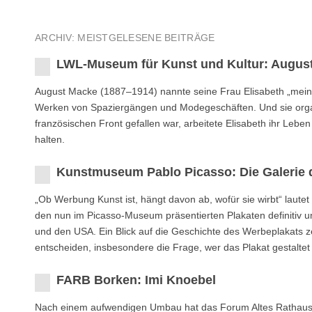
ARCHIV: MEISTGELESENE BEITRÄGE
LWL-Museum für Kunst und Kultur: August
August Macke (1887–1914) nannte seine Frau Elisabeth „mein zwe
Werken von Spaziergängen und Modegeschäften. Und sie orga
französischen Front gefallen war, arbeitete Elisabeth ihr Leb
halten.
Kunstmuseum Pablo Picasso: Die Galerie 
„Ob Werbung Kunst ist, hängt davon ab, wofür sie wirbt“ laute
den nun im Picasso-Museum präsentierten Plakaten definitiv u
und den USA. Ein Blick auf die Geschichte des Werbeplakats ze
entscheiden, insbesondere die Frage, wer das Plakat gestaltet 
FARB Borken: Imi Knoebel
Nach einem aufwendigen Umbau hat das Forum Altes Rathaus B