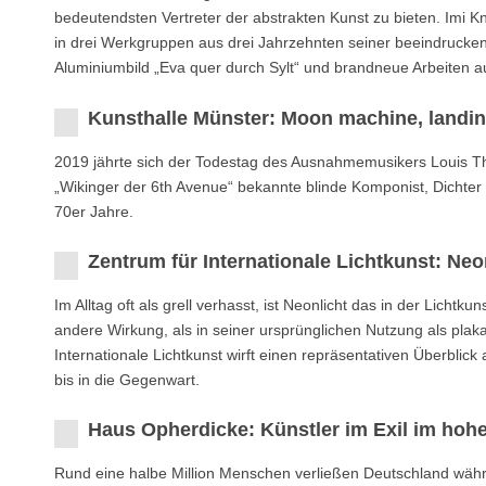
bedeutendsten Vertreter der abstrakten Kunst zu bieten. Imi Kn
in drei Werkgruppen aus drei Jahrzehnten seiner beeindrucke
Aluminiumbild „Eva quer durch Sylt“ und brandneue Arbeiten a
Kunsthalle Münster: Moon machine, landi
2019 jährte sich der Todestag des Ausnahmemusikers Louis 
„Wikinger der 6th Avenue“ bekannte blinde Komponist, Dichter
70er Jahre.
Zentrum für Internationale Lichtkunst: Neo
Im Alltag oft als grell verhasst, ist Neonlicht das in der Licht
andere Wirkung, als in seiner ursprünglichen Nutzung als plak
Internationale Lichtkunst wirft einen repräsentativen Überblick
bis in die Gegenwart.
Haus Opherdicke: Künstler im Exil im hoh
Rund eine halbe Million Menschen verließen Deutschland währen