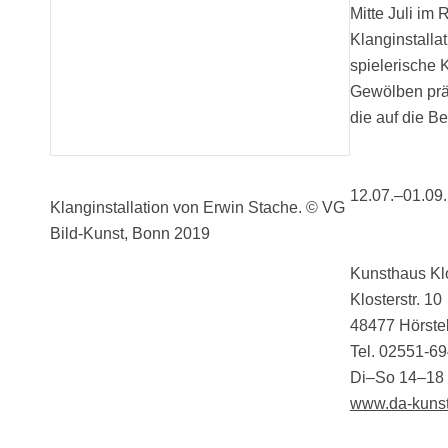
Mitte Juli i
Klanginstalla
spielerische 
Gewölben präs
die auf die B
12.07.–01.09
Klanginstallation von
Erwin Stache. © VG
Bild-Kunst, Bonn 2019
Kunsthaus Kl
Klosterstr. 10
48477 Hörste
Tel. 02551-6
Di–So 14–18
www.da-kuns