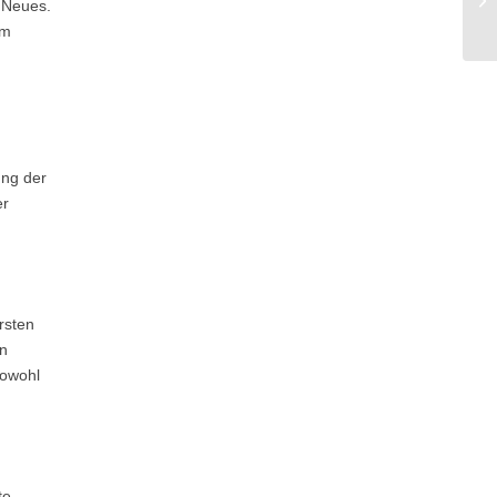
g Neues.
im
ung der
er
rsten
en
sowohl
te