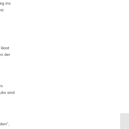
eg ins
iz
lässt
en der
em
ubs sind
den“,