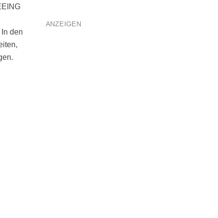
SEEING
ANZEIGEN
 In den
iten,
gen.