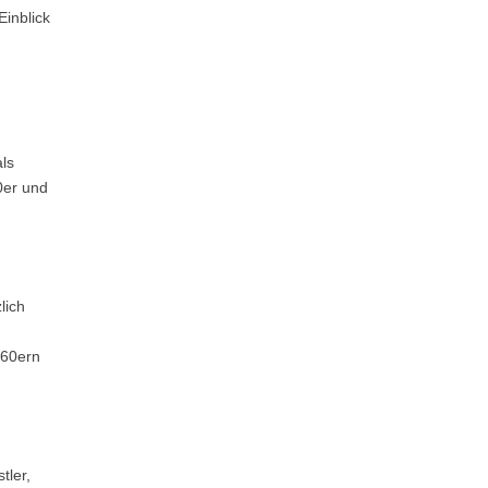
Einblick
ls
0er und
lich
960ern
tler,