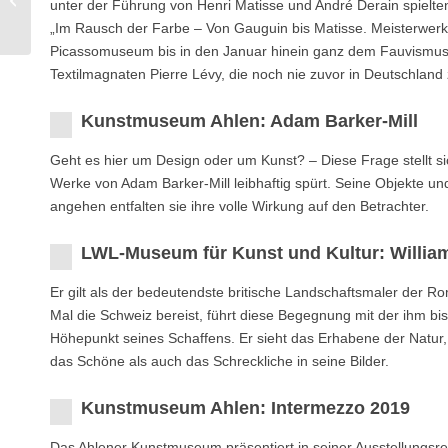
unter der Führung von Henri Matisse und André Derain spielten
Mateusz Szczypiński
„Im Rausch der Farbe – Von Gauguin bis Matisse. Meisterwerk
Picassomuseum bis in den Januar hinein ganz dem Fauvismus
Textilmagnaten Pierre Lévy, die noch nie zuvor in Deutschland
Kunstmuseum Ahlen: Adam Barker-Mill
Geht es hier um Design oder um Kunst? – Diese Frage stellt 
Werke von Adam Barker-Mill leibhaftig spürt. Seine Objekte und
angehen entfalten sie ihre volle Wirkung auf den Betrachter.
LWL-Museum für Kunst und Kultur: Willia
Er gilt als der bedeutendste britische Landschaftsmaler der R
Mal die Schweiz bereist, führt diese Begegnung mit der ihm b
Höhepunkt seines Schaffens. Er sieht das Erhabene der Natur,
das Schöne als auch das Schreckliche in seine Bilder.
Kunstmuseum Ahlen: Intermezzo 2019
Das Ahlener Kunstmuseum präsentiert in seiner Ausstellungsre