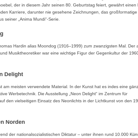
oebel, der in diesem Jahr seinen 80. Geburtstag feiert, gewährt einen 
nden Karriere, darunter nie gesehene Zeichnungen, das großformatige
us seiner „Anima Mundi“-Serie.
ng
Thomas Hardin alias Moondog (1916–1999) zum zwanzigsten Mal. Der a
 und Musiktheoretiker war eine wichtige Figur der Gegenkultur der 196
n Delight
kunst am meisten verwendete Material. In der Kunst hat es indes eine gänz
ative Werbetechnik. Die Ausstellung „Neon Delight“ im Zentrum für
 auf den vielseitigen Einsatz des Neonlichts in der Lichtkunst von den 1
en Norden
d der nationalsozialistischen Diktatur – unter ihnen rund 10.000 Küns