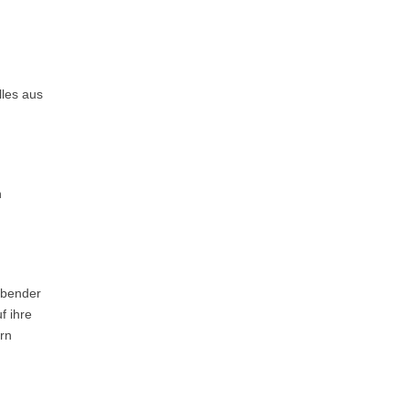
lles aus
n
ebender
f ihre
ern