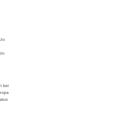
 zu
 zu
h bei
uropa
atus