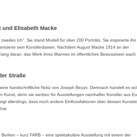
 und Elisabeth Macke
ites Ich“. Sie stand Modell für über 200 Porträts. Sie inspirierte ihn
nisierte sein Künstlerdasein. Nachdem August Macke 1914 an der
en lang daran, das Werk ihres Mannes im öffentlichen Bewusstsein wach
der Straße
t eine handschriftliche Notiz von Joseph Beuys. Demnach handelt es sic
m Kunst, denn sie werben für Ausstellungen namhafter Künstler aus E
igt allerdings, dass noch andere Einflussfaktoren über dessen Kunstst
hat.
orken – kurz FARB – eine spektakuläre Ausstellung mit einem der