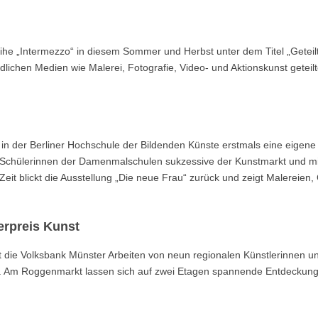
ihe „Intermezzo“ in diesem Sommer und Herbst unter dem Titel „Geteil
iedlichen Medien wie Malerei, Fotografie, Video- und Aktionskunst geteil
in der Berliner Hochschule der Bildenden Künste erstmals eine eigene
en Schülerinnen der Damenmalschulen sukzessive der Kunstmarkt und mi
Zeit blickt die Ausstellung „Die neue Frau“ zurück und zeigt Malereien,
erpreis Kunst
t die Volksbank Münster Arbeiten von neun regionalen Künstlerinnen u
zt. Am Roggenmarkt lassen sich auf zwei Etagen spannende Entdeckun