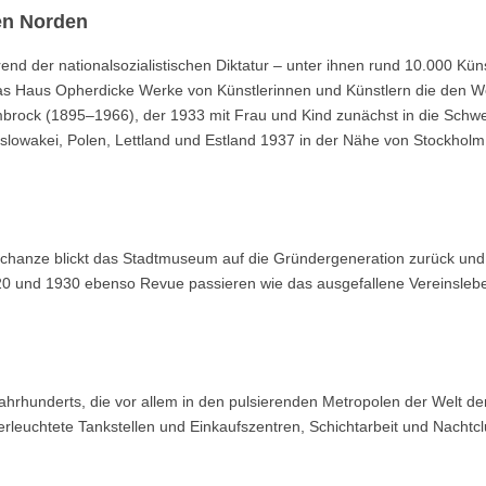
en Norden
d der nationalsozialistischen Diktatur – unter ihnen rund 10.000 Küns
t das Haus Opherdicke Werke von Künstlerinnen und Künstlern die den W
mbrock (1895–1966), der 1933 mit Frau und Kind zunächst in die Schwe
oslowakei, Polen, Lettland und Estland 1937 in der Nähe von Stockholm
chanze blickt das Stadtmuseum auf die Gründergeneration zurück und 
20 und 1930 ebenso Revue passieren wie das ausgefallene Vereinsleb
ahrhunderts, die vor allem in den pulsierenden Metropolen der Welt d
erleuchtete Tankstellen und Einkaufszentren, Schichtarbeit und Nachtcl