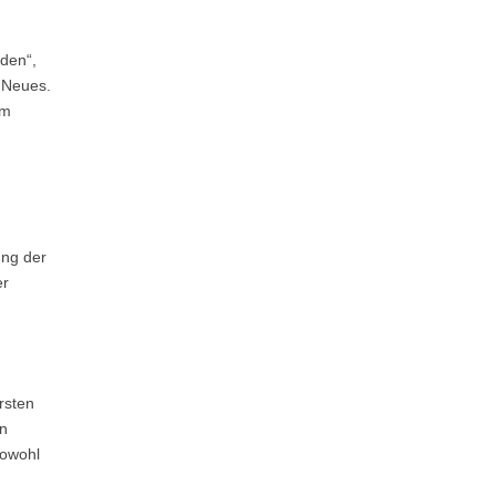
den“,
g Neues.
im
ung der
er
rsten
en
sowohl