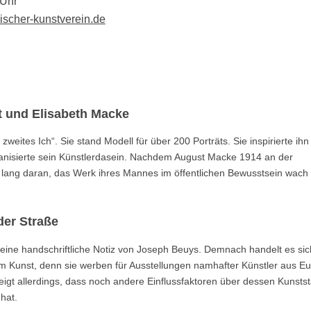
 Uhr
ischer-kunstverein.de
 und Elisabeth Macke
ites Ich“. Sie stand Modell für über 200 Porträts. Sie inspirierte ihn
nisierte sein Künstlerdasein. Nachdem August Macke 1914 an der
en lang daran, das Werk ihres Mannes im öffentlichen Bewusstsein wach
der Straße
t eine handschriftliche Notiz von Joseph Beuys. Demnach handelt es sic
m Kunst, denn sie werben für Ausstellungen namhafter Künstler aus E
igt allerdings, dass noch andere Einflussfaktoren über dessen Kunstst
hat.