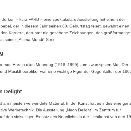
orken – kurz FARB – eine spektakuläre Ausstellung mit einem der
oebel, der in diesem Jahr seinen 80. Geburtstag feiert, gewährt einen 
nden Karriere, darunter nie gesehene Zeichnungen, das großformatige
us seiner „Anima Mundi“-Serie.
ng
Thomas Hardin alias Moondog (1916–1999) zum zwanzigsten Mal. Der a
 und Musiktheoretiker war eine wichtige Figur der Gegenkultur der 196
n Delight
kunst am meisten verwendete Material. In der Kunst hat es indes eine gänz
ative Werbetechnik. Die Ausstellung „Neon Delight“ im Zentrum für
 auf den vielseitigen Einsatz des Neonlichts in der Lichtkunst von den 1