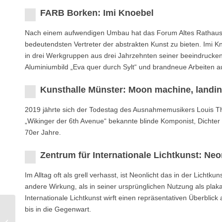
FARB Borken: Imi Knoebel
Nach einem aufwendigen Umbau hat das Forum Altes Rathaus B
bedeutendsten Vertreter der abstrakten Kunst zu bieten. Imi Kn
in drei Werkgruppen aus drei Jahrzehnten seiner beeindrucke
Aluminiumbild „Eva quer durch Sylt“ und brandneue Arbeiten a
Kunsthalle Münster: Moon machine, landi
2019 jährte sich der Todestag des Ausnahmemusikers Louis 
„Wikinger der 6th Avenue“ bekannte blinde Komponist, Dichter
70er Jahre.
Zentrum für Internationale Lichtkunst: Neo
Im Alltag oft als grell verhasst, ist Neonlicht das in der Licht
andere Wirkung, als in seiner ursprünglichen Nutzung als plak
Internationale Lichtkunst wirft einen repräsentativen Überblick
bis in die Gegenwart.
Otto Modersohn
Museum: Barbizon und