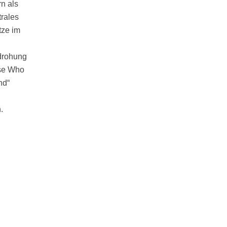
rn als
trales
tze im
edrohung
ose Who
nd“
.