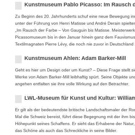
Kunstmuseum Pablo Picasso: Im Rausch d
Zu Beginn des 20. Jahrhunderts schuf eine neue Bewegung inn
unter der Führung von Henri Matisse und André Derain spielten
„Im Rausch der Farbe – Von Gauguin bis Matisse. Meisterwerk
Picassomuseum bis in den Januar hinein ganz dem Fauvismus
Textilmagnaten Pierre Lévy, die noch nie zuvor in Deutschland
Kunstmuseum Ahlen: Adam Barker-Mill
Geht es hier um Design oder um Kunst? – Diese Frage stellt 
Werke von Adam Barker-Mill leibhaftig spürt. Seine Objekte und
angehen entfalten sie ihre volle Wirkung auf den Betrachter.
LWL-Museum für Kunst und Kultur: Willia
Er gilt als der bedeutendste britische Landschaftsmaler der R
Mal die Schweiz bereist, führt diese Begegnung mit der ihm b
Höhepunkt seines Schaffens. Er sieht das Erhabene der Natur,
das Schöne als auch das Schreckliche in seine Bilder.