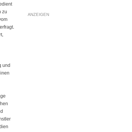
edient
n zu
ANZEIGEN
 vom
rfragt.
t,
q und
einen
äge
chen
nd
stler
dien