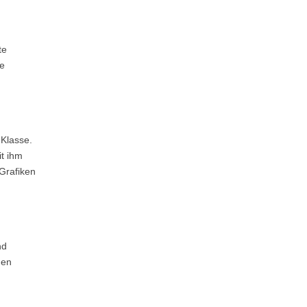
te
te
 Klasse.
t ihm
 Grafiken
nd
gen