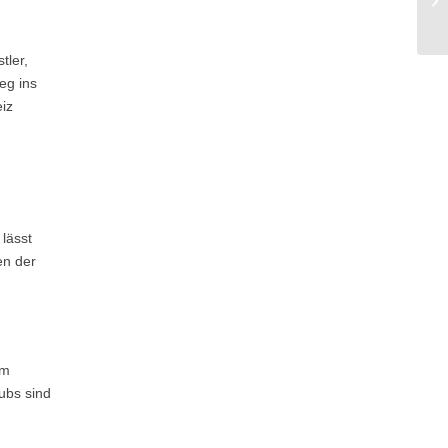
tler,
eg ins
iz
lässt
en der
em
ubs sind