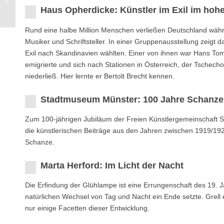
Haus Opherdicke: Künstler im Exil im hoh
Modersohn
Rund eine halbe Million Menschen verließen Deutschland währen
Musiker und Schriftsteller. In einer Gruppenausstellung zeig
Exil nach Skandinavien wählten. Einer von ihnen war Hans To
emigrierte und sich nach Stationen in Österreich, der Tschech
niederließ. Hier lernte er Bertolt Brecht kennen.
Stadtmuseum Münster: 100 Jahre Schanze
Zum 100-jährigen Jubiläum der Freien Künstlergemeinschaft S
die künstlerischen Beiträge aus den Jahren zwischen 1919/19
Schanze.
Marta Herford: Im Licht der Nacht
Die Erﬁndung der Glühlampe ist eine Errungenschaft des 19. J
natürlichen Wechsel von Tag und Nacht ein Ende setzte. Grell 
nur einige Facetten dieser Entwicklung.