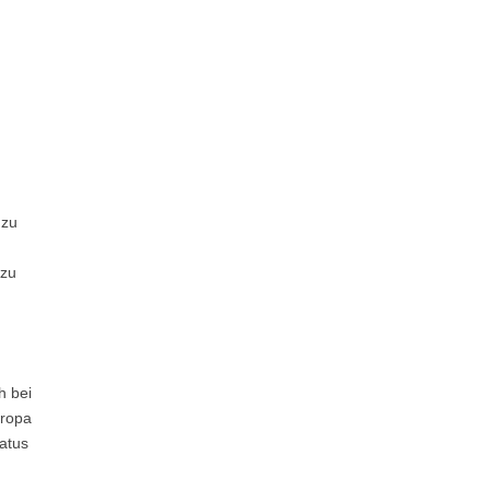
 zu
 zu
h bei
uropa
atus