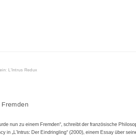
in: L’Intrus Redux
es Fremden
rde nun zu einem Fremden“, schreibt der französische Philoso
y in „L’Intrus: Der Eindringling“ (2000), einem Essay über sein