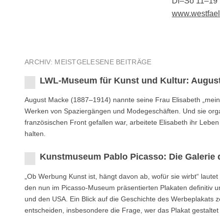
Di–So 11–19
www.westfael
ARCHIV: MEISTGELESENE BEITRÄGE
LWL-Museum für Kunst und Kultur: August
August Macke (1887–1914) nannte seine Frau Elisabeth „mein zwe
Werken von Spaziergängen und Modegeschäften. Und sie orga
französischen Front gefallen war, arbeitete Elisabeth ihr Leb
halten.
Kunstmuseum Pablo Picasso: Die Galerie 
„Ob Werbung Kunst ist, hängt davon ab, wofür sie wirbt“ laute
den nun im Picasso-Museum präsentierten Plakaten definitiv u
und den USA. Ein Blick auf die Geschichte des Werbeplakats ze
entscheiden, insbesondere die Frage, wer das Plakat gestaltet 