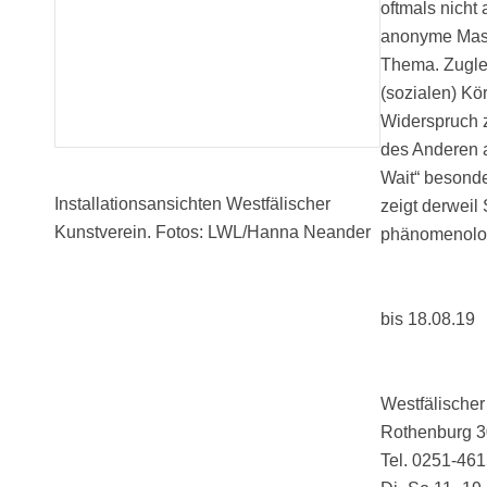
oftmals nicht
anonyme Masse
Thema. Zuglei
(sozialen) Kö
Widerspruch z
des Anderen a
Wait“ besonde
Installationsansichten Westfälischer
zeigt derweil
Kunstverein. Fotos: LWL/Hanna Neander
phänomenolog
bis 18.08.19
Westfälischer
Rothenburg 3
Tel. 0251-46