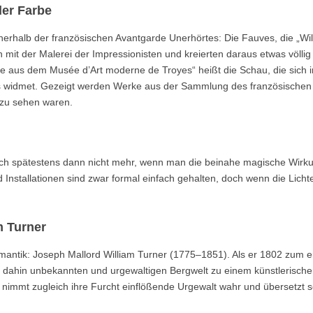
er Farbe
erhalb der französischen Avantgarde Unerhörtes: Die Fauves, die „Wil
 mit der Malerei der Impressionisten und kreierten daraus etwas völli
e aus dem Musée d’Art moderne de Troyes“ heißt die Schau, die sich 
 widmet. Gezeigt werden Werke aus der Sammlung des französischen
 zu sehen waren.
sich spätestens dann nicht mehr, wenn man die beinahe magische Wirk
 Installationen sind zwar formal einfach gehalten, doch wenn die Licht
m Turner
omantik: Joseph Mallord William Turner (1775–1851). Als er 1802 zum e
is dahin unbekannten und urgewaltigen Bergwelt zu einem künstlerisch
 nimmt zugleich ihre Furcht einflößende Urgewalt wahr und übersetzt 