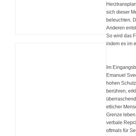
Herztransplan
sich dieser 
beleuchten. D
Anderen entste
So wird das F
indem es im e
Im Eingangsbe
Emanuel Svedi
hohen Schutzw
berühren, erk
überraschend 
etlicher Mens
Grenze leben.
verbale Reprä
oftmals für 