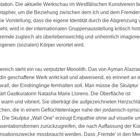
tation. Die aktuelle Werkschau im Westfälischen Kunstverein b
Metapher, um die Beziehung zwischen dem Ich und dem Fremde
ie Vorstellung, dass die eigene Identität durch die Abgrenzung
ht, wird in der internationalen Gruppenausstellung kritisch hinte
remde zugleich als überlebenswichtig und unheimlich imaginier
igenen (sozialen) Körper verortet wird.
reich steht ein rau verputzter Monolith. Das von Ayman Alazra
n geschaffene Werk wirkt kalt und abweisend, es erinnert an 
all, der Eindringlinge fernhalten soll. Man müsse die Skulptur
lärt Gastkuratorin Natasha Marie Llorens. Die Oberfläche ist
warm und vibriert. Sie überträgt die aufgezeichneten Herzschl
chen, die in einem Geflüchtetenlager nahe der jordanisch-syris
 Die Skulptur „Wall One“ erzeugt Empathie ohne auf visuelle u
sentationsformen zurückzugreifen, die nach Auffassung der Kün
Sensationszwecke missbraucht werden. Dass ‚Fremde’ in den Me