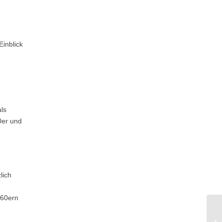
Einblick
ls
0er und
lich
960ern