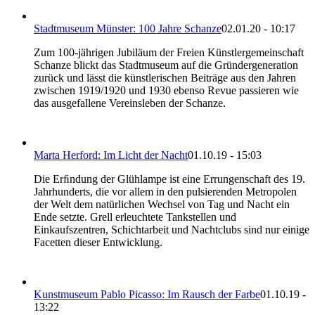
Stadtmuseum Münster: 100 Jahre Schanze
02.01.20 - 10:17
Zum 100-jährigen Jubiläum der Freien Künstlergemeinschaft
Schanze blickt das Stadtmuseum auf die Gründergeneration
zurück und lässt die künstlerischen Beiträge aus den Jahren
zwischen 1919/1920 und 1930 ebenso Revue passieren wie
das ausgefallene Vereinsleben der Schanze.
Marta Herford: Im Licht der Nacht
01.10.19 - 15:03
Die Erﬁndung der Glühlampe ist eine Errungenschaft des 19.
Jahrhunderts, die vor allem in den pulsierenden Metropolen
der Welt dem natürlichen Wechsel von Tag und Nacht ein
Ende setzte. Grell erleuchtete Tankstellen und
Einkaufszentren, Schichtarbeit und Nachtclubs sind nur einige
Facetten dieser Entwicklung.
Kunstmuseum Pablo Picasso: Im Rausch der Farbe
01.10.19 -
13:22