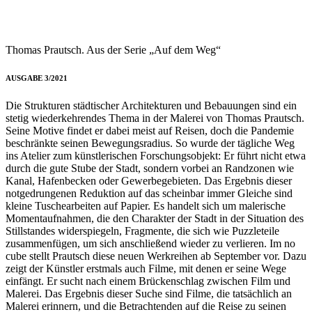
Thomas Prautsch. Aus der Serie „Auf dem Weg“
AUSGABE 3/2021
Die Strukturen städtischer Architekturen und Bebauungen sind ein
stetig wiederkehrendes Thema in der Malerei von Thomas Prautsch.
Seine Motive findet er dabei meist auf Reisen, doch die Pandemie
beschränkte seinen Bewegungsradius. So wurde der tägliche Weg
ins Atelier zum künstlerischen Forschungsobjekt: Er führt nicht etwa
durch die gute Stube der Stadt, sondern vorbei an Randzonen wie
Kanal, Hafenbecken oder Gewerbegebieten. Das Ergebnis dieser
notgedrungenen Reduktion auf das scheinbar immer Gleiche sind
kleine Tuschearbeiten auf Papier. Es handelt sich um malerische
Momentaufnahmen, die den Charakter der Stadt in der Situation des
Stillstandes widerspiegeln, Fragmente, die sich wie Puzzleteile
zusammenfügen, um sich anschließend wieder zu verlieren. Im no
cube stellt Prautsch diese neuen Werkreihen ab September vor. Dazu
zeigt der Künstler erstmals auch Filme, mit denen er seine Wege
einfängt. Er sucht nach einem Brückenschlag zwischen Film und
Malerei. Das Ergebnis dieser Suche sind Filme, die tatsächlich an
Malerei erinnern, und die Betrachtenden auf die Reise zu seinen