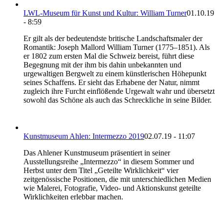
LWL-Museum für Kunst und Kultur: William Turner
01.10.19
- 8:59
Er gilt als der bedeutendste britische Landschaftsmaler der
Romantik: Joseph Mallord William Turner (1775–1851). Als
er 1802 zum ersten Mal die Schweiz bereist, führt diese
Begegnung mit der ihm bis dahin unbekannten und
urgewaltigen Bergwelt zu einem künstlerischen Höhepunkt
seines Schaffens. Er sieht das Erhabene der Natur, nimmt
zugleich ihre Furcht einflößende Urgewalt wahr und übersetzt
sowohl das Schöne als auch das Schreckliche in seine Bilder.
Kunstmuseum Ahlen: Intermezzo 2019
02.07.19 - 11:07
Das Ahlener Kunstmuseum präsentiert in seiner
Ausstellungsreihe „Intermezzo“ in diesem Sommer und
Herbst unter dem Titel „Geteilte Wirklichkeit“ vier
zeitgenössische Positionen, die mit unterschiedlichen Medien
wie Malerei, Fotografie, Video- und Aktionskunst geteilte
Wirklichkeiten erlebbar machen.