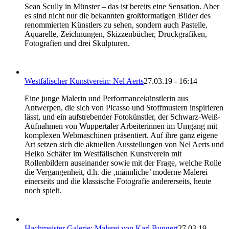
Sean Scully in Münster – das ist bereits eine Sensation. Aber
es sind nicht nur die bekannten großformatigen Bilder des
renommierten Künstlers zu sehen, sondern auch Pastelle,
Aquarelle, Zeichnungen, Skizzenbücher, Druckgrafiken,
Fotografien und drei Skulpturen.
Westfälischer Kunstverein: Nel Aerts
27.03.19 - 16:14
Eine junge Malerin und Performancekünstlerin aus
Antwerpen, die sich von Picasso und Stoffmustern inspirieren
lässt, und ein aufstrebender Fotokünstler, der Schwarz-Weiß-
Aufnahmen von Wuppertaler Arbeiterinnen im Umgang mit
komplexen Webmaschinen präsentiert. Auf ihre ganz eigene
Art setzen sich die aktuellen Ausstellungen von Nel Aerts und
Heiko Schäfer im Westfälischen Kunstverein mit
Rollenbildern auseinander sowie mit der Frage, welche Rolle
die Vergangenheit, d.h. die ‚männliche’ moderne Malerei
einerseits und die klassische Fotografie andererseits, heute
noch spielt.
Hachmeister Galerie: Malerei von Karl Bungert
27.03.19 -