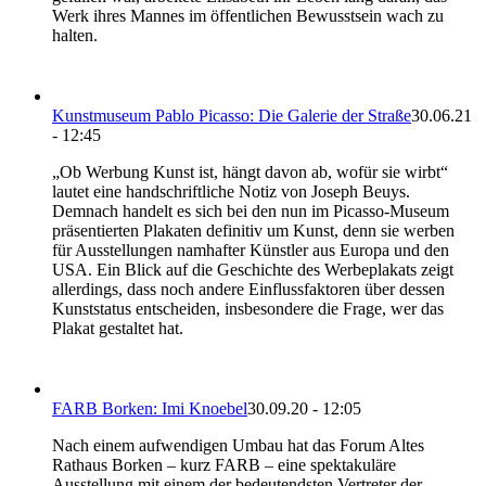
Werk ihres Mannes im öffentlichen Bewusstsein wach zu
halten.
Kunstmuseum Pablo Picasso: Die Galerie der Straße
30.06.21
- 12:45
„Ob Werbung Kunst ist, hängt davon ab, wofür sie wirbt“
lautet eine handschriftliche Notiz von Joseph Beuys.
Demnach handelt es sich bei den nun im Picasso-Museum
präsentierten Plakaten definitiv um Kunst, denn sie werben
für Ausstellungen namhafter Künstler aus Europa und den
USA. Ein Blick auf die Geschichte des Werbeplakats zeigt
allerdings, dass noch andere Einflussfaktoren über dessen
Kunststatus entscheiden, insbesondere die Frage, wer das
Plakat gestaltet hat.
FARB Borken: Imi Knoebel
30.09.20 - 12:05
Nach einem aufwendigen Umbau hat das Forum Altes
Rathaus Borken – kurz FARB – eine spektakuläre
Ausstellung mit einem der bedeutendsten Vertreter der