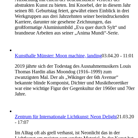
abstrakten Kunst zu bieten. Imi Knoebel, der in diesem Jahr
seinen 80. Geburtstag feiert, gewährt einen Einblick in drei
Werkgruppen aus drei Jahrzehnten seiner beeindruckenden
Karriere, darunter nie gesehene Zeichnungen, das
großformatige Aluminiumbild „Eva quer durch Sylt“ und
brandneue Arbeiten aus seiner „Anima Mundi“-Serie.
Kunsthalle Münster: Moon machine, landing
03.04.20 - 11:01
2019 jährte sich der Todestag des Ausnahmemusikers Louis
Thomas Hardin alias Moondog (1916–1999) zum
zwanzigsten Mal. Der als „Wikinger der 6th Avenue“
bekannte blinde Komponist, Dichter und Musiktheoretiker
war eine wichtige Figur der Gegenkultur der 1960er und 70er
Jahre.
Zentrum für Internationale Lichtkunst: Neon Delight
21.03.20
- 17:07
Im Alltag oft als grell verhasst, ist Neonlicht das in der