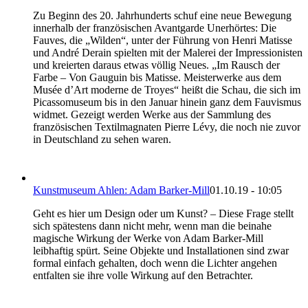
Zu Beginn des 20. Jahrhunderts schuf eine neue Bewegung
innerhalb der französischen Avantgarde Unerhörtes: Die
Fauves, die „Wilden“, unter der Führung von Henri Matisse
und André Derain spielten mit der Malerei der Impressionisten
und kreierten daraus etwas völlig Neues. „Im Rausch der
Farbe – Von Gauguin bis Matisse. Meisterwerke aus dem
Musée d’Art moderne de Troyes“ heißt die Schau, die sich im
Picassomuseum bis in den Januar hinein ganz dem Fauvismus
widmet. Gezeigt werden Werke aus der Sammlung des
französischen Textilmagnaten Pierre Lévy, die noch nie zuvor
in Deutschland zu sehen waren.
Kunstmuseum Ahlen: Adam Barker-Mill
01.10.19 - 10:05
Geht es hier um Design oder um Kunst? – Diese Frage stellt
sich spätestens dann nicht mehr, wenn man die beinahe
magische Wirkung der Werke von Adam Barker-Mill
leibhaftig spürt. Seine Objekte und Installationen sind zwar
formal einfach gehalten, doch wenn die Lichter angehen
entfalten sie ihre volle Wirkung auf den Betrachter.