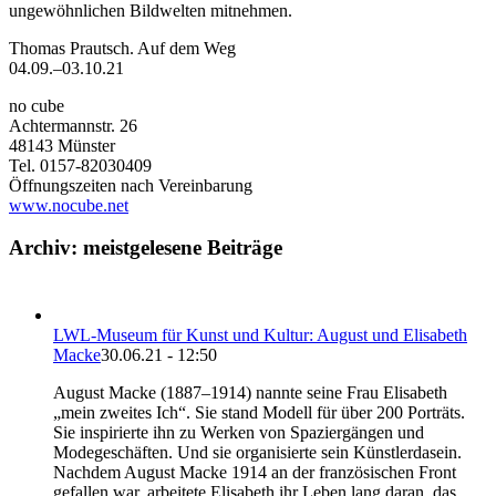
ungewöhnlichen Bildwelten mitnehmen.
Thomas Prautsch. Auf dem Weg
04.09.–03.10.21
no cube
Achtermannstr. 26
48143 Münster
Tel. 0157-82030409
Öffnungszeiten nach Vereinbarung
www.nocube.net
Archiv: meistgelesene Beiträge
LWL-Museum für Kunst und Kultur: August und Elisabeth
Macke
30.06.21 - 12:50
August Macke (1887–1914) nannte seine Frau Elisabeth
„mein zweites Ich“. Sie stand Modell für über 200 Porträts.
Sie inspirierte ihn zu Werken von Spaziergängen und
Modegeschäften. Und sie organisierte sein Künstlerdasein.
Nachdem August Macke 1914 an der französischen Front
gefallen war, arbeitete Elisabeth ihr Leben lang daran, das