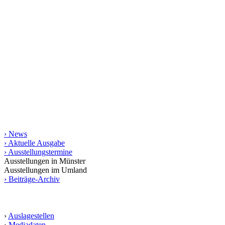
kunst raum münster
Seit 1998 stellt das Magazin kunst raum münster jeweils
vierteljährlich das regionale Kunstgeschehen vor. Mit rund 200
Terminen und vielen Aus­­stellungs­besprechungen bietet es die
umfassendste gedruckte Zusammen­stellung von Kunstterminen für
Münster und das Münsterland bis in die angrenzende Weser-Ems-
Region, Ostwestfalen-Lippe und das Ruhrgebiet. Die gedruckte
Ausgabe erscheint in einer Auflage von 10.000 Exemplaren.
Informationen
› News
› Aktuelle Ausgabe
› Ausstellungstermine
Ausstellungen in Münster
Ausstellungen im Umland
› Beiträge-Archiv
Service
›
Auslagestellen
›
Mediadaten