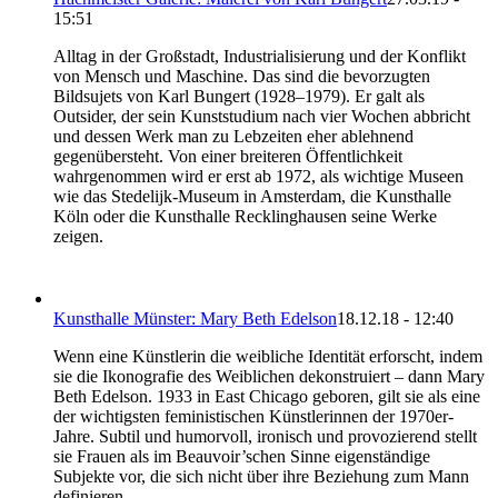
15:51
Alltag in der Großstadt, Industrialisierung und der Konflikt
von Mensch und Maschine. Das sind die bevorzugten
Bildsujets von Karl Bungert (1928–1979). Er galt als
Outsider, der sein Kunststudium nach vier Wochen abbricht
und dessen Werk man zu Lebzeiten eher ablehnend
gegenübersteht. Von einer breiteren Öffentlichkeit
wahrgenommen wird er erst ab 1972, als wichtige Museen
wie das Stedelijk-Museum in Amsterdam, die Kunsthalle
Köln oder die Kunsthalle Recklinghausen seine Werke
zeigen.
Kunsthalle Münster: Mary Beth Edelson
18.12.18 - 12:40
Wenn eine Künstlerin die weibliche Identität erforscht, indem
sie die Ikonografie des Weiblichen dekonstruiert – dann Mary
Beth Edelson. 1933 in East Chicago geboren, gilt sie als eine
der wichtigsten feministischen Künstlerinnen der 1970er-
Jahre. Subtil und humorvoll, ironisch und provozierend stellt
sie Frauen als im Beauvoir’schen Sinne eigenständige
Subjekte vor, die sich nicht über ihre Beziehung zum Mann
definieren.