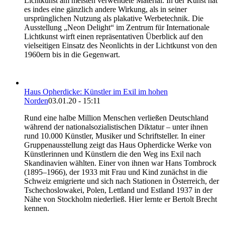
Lichtkunst am meisten verwendete Material. In der Kunst hat
es indes eine gänzlich andere Wirkung, als in seiner
ursprünglichen Nutzung als plakative Werbetechnik. Die
Ausstellung „Neon Delight“ im Zentrum für Internationale
Lichtkunst wirft einen repräsentativen Überblick auf den
vielseitigen Einsatz des Neonlichts in der Lichtkunst von den
1960ern bis in die Gegenwart.
Haus Opherdicke: Künstler im Exil im hohen
Norden
03.01.20 - 15:11
Rund eine halbe Million Menschen verließen Deutschland
während der nationalsozialistischen Diktatur – unter ihnen
rund 10.000 Künstler, Musiker und Schriftsteller. In einer
Gruppenausstellung zeigt das Haus Opherdicke Werke von
Künstlerinnen und Künstlern die den Weg ins Exil nach
Skandinavien wählten. Einer von ihnen war Hans Tombrock
(1895–1966), der 1933 mit Frau und Kind zunächst in die
Schweiz emigrierte und sich nach Stationen in Österreich, der
Tschechoslowakei, Polen, Lettland und Estland 1937 in der
Nähe von Stockholm niederließ. Hier lernte er Bertolt Brecht
kennen.