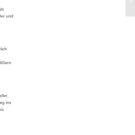
ls
0er und
lich
960ern
tler,
eg ins
iz