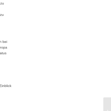
 zu
 zu
h bei
uropa
atus
Einblick