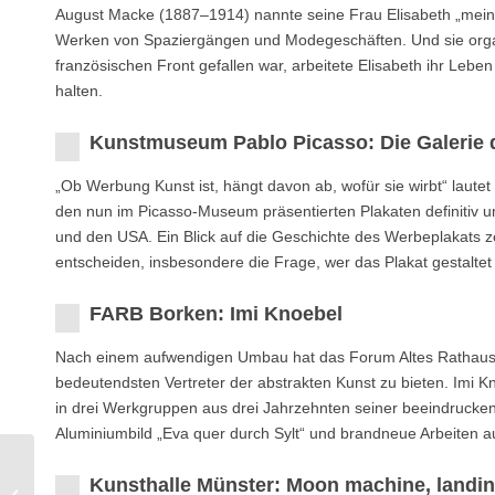
August Macke (1887–1914) nannte seine Frau Elisabeth „mein zwe
Werken von Spaziergängen und Modegeschäften. Und sie orga
französischen Front gefallen war, arbeitete Elisabeth ihr Leb
halten.
Kunstmuseum Pablo Picasso: Die Galerie 
„Ob Werbung Kunst ist, hängt davon ab, wofür sie wirbt“ laute
den nun im Picasso-Museum präsentierten Plakaten definitiv u
und den USA. Ein Blick auf die Geschichte des Werbeplakats ze
entscheiden, insbesondere die Frage, wer das Plakat gestaltet 
FARB Borken: Imi Knoebel
Nach einem aufwendigen Umbau hat das Forum Altes Rathaus B
bedeutendsten Vertreter der abstrakten Kunst zu bieten. Imi Kn
in drei Werkgruppen aus drei Jahrzehnten seiner beeindrucke
Aluminiumbild „Eva quer durch Sylt“ und brandneue Arbeiten a
Städtische Galerie
Kunsthalle Münster: Moon machine, landi
Paderborn: Seet van