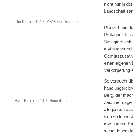
nicht nur in de
Landschaft stet
The Deep. 2012. © MFA+ FilmDistribution
Planvoll und d
Protagonisten 
Sie agieren als
mythischer ode
Gemütszustände
einen eigenen 
Verkörperung e
So versucht die
handlungsrelev
Berg, der mach
Bal – Honig. 2010. © Heimatfilm
Zeichner dageg
allegorisch das
sich so leben
mystischen Er
seiner lebensfe