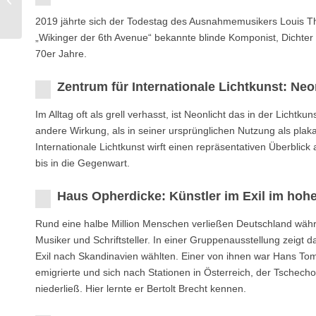
Hout
2019 jährte sich der Todestag des Ausnahmemusikers Louis 
„Wikinger der 6th Avenue“ bekannte blinde Komponist, Dichter
70er Jahre.
Zentrum für Internationale Lichtkunst: Neo
Im Alltag oft als grell verhasst, ist Neonlicht das in der Licht
andere Wirkung, als in seiner ursprünglichen Nutzung als plak
Internationale Lichtkunst wirft einen repräsentativen Überblick
bis in die Gegenwart.
Haus Opherdicke: Künstler im Exil im hoh
Rund eine halbe Million Menschen verließen Deutschland währen
Musiker und Schriftsteller. In einer Gruppenausstellung zeig
Exil nach Skandinavien wählten. Einer von ihnen war Hans To
emigrierte und sich nach Stationen in Österreich, der Tschech
niederließ. Hier lernte er Bertolt Brecht kennen.