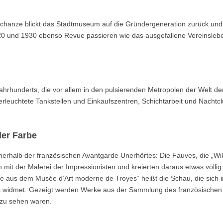
chanze blickt das Stadtmuseum auf die Gründergeneration zurück und 
20 und 1930 ebenso Revue passieren wie das ausgefallene Vereinsleb
ahrhunderts, die vor allem in den pulsierenden Metropolen der Welt d
erleuchtete Tankstellen und Einkaufszentren, Schichtarbeit und Nachtcl
er Farbe
erhalb der französischen Avantgarde Unerhörtes: Die Fauves, die „Wil
 mit der Malerei der Impressionisten und kreierten daraus etwas völli
e aus dem Musée d’Art moderne de Troyes“ heißt die Schau, die sich 
 widmet. Gezeigt werden Werke aus der Sammlung des französischen
 zu sehen waren.