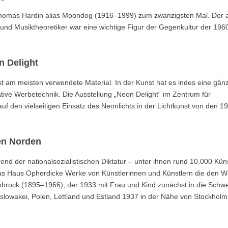
Thomas Hardin alias Moondog (1916–1999) zum zwanzigsten Mal. Der a
 und Musiktheoretiker war eine wichtige Figur der Gegenkultur der 196
n Delight
kunst am meisten verwendete Material. In der Kunst hat es indes eine gänz
ative Werbetechnik. Die Ausstellung „Neon Delight“ im Zentrum für
 auf den vielseitigen Einsatz des Neonlichts in der Lichtkunst von den 1
en Norden
d der nationalsozialistischen Diktatur – unter ihnen rund 10.000 Küns
t das Haus Opherdicke Werke von Künstlerinnen und Künstlern die den W
mbrock (1895–1966), der 1933 mit Frau und Kind zunächst in die Schwe
oslowakei, Polen, Lettland und Estland 1937 in der Nähe von Stockholm