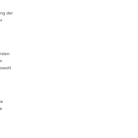
ung der
er
rsten
en
sowohl
te
te