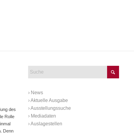
›
News
›
Aktuelle Ausgabe
›
Ausstellungssuche
lung des
›
Mediadaten
le Rolle
›
Auslagestellen
einmal
n. Denn