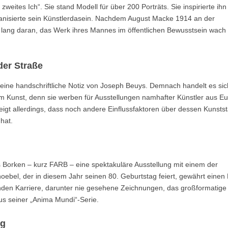
ites Ich“. Sie stand Modell für über 200 Porträts. Sie inspirierte ihn
nisierte sein Künstlerdasein. Nachdem August Macke 1914 an der
en lang daran, das Werk ihres Mannes im öffentlichen Bewusstsein wach
der Straße
t eine handschriftliche Notiz von Joseph Beuys. Demnach handelt es sic
m Kunst, denn sie werben für Ausstellungen namhafter Künstler aus E
igt allerdings, dass noch andere Einflussfaktoren über dessen Kunstst
hat.
orken – kurz FARB – eine spektakuläre Ausstellung mit einem der
oebel, der in diesem Jahr seinen 80. Geburtstag feiert, gewährt einen 
nden Karriere, darunter nie gesehene Zeichnungen, das großformatige
us seiner „Anima Mundi“-Serie.
ng