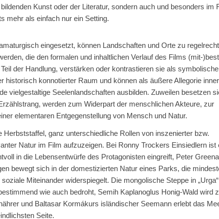
r bildenden Kunst oder der Literatur, sondern auch und besonders im F
s mehr als einfach nur ein Setting.
ramaturgisch eingesetzt, können Landschaften und Orte zu regelrech
werden, die den formalen und inhaltlichen Verlauf des Films (mit-)be
 Teil der Handlung, verstärken oder kontrastieren sie als symbolische
r historisch konnotierter Raum und können als äußere Allegorie inner
 vielgestaltige Seelenlandschaften ausbilden. Zuweilen besetzen s
Erzählstrang, werden zum Widerpart der menschlichen Akteure, zur
iner elementaren Entgegenstellung von Mensch und Natur.
 Herbststaffel, ganz unterschiedliche Rollen von inszenierter bzw.
anter Natur im Film aufzuzeigen. Bei Ronny Trockers Einsiedlern ist 
tvoll in die Lebensentwürfe des Protagonisten eingreift, Peter Gree
en bewegt sich in der domestizierten Natur eines Parks, die mindes
 soziale Miteinander widerspiegelt. Die mongolische Steppe in „Urga“
sbestimmend wie auch bedroht, Semih Kaplanoglus Honig-Wald wird 
nährer und Baltasar Kormákurs isländischer Seemann erlebt das Me
indlichsten Seite.