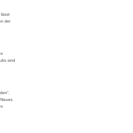
lässt
en der
em
ubs sind
den“,
g Neues.
im