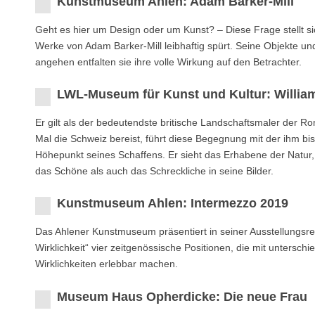
Kunstmuseum Ahlen: Adam Barker-Mill
Geht es hier um Design oder um Kunst? – Diese Frage stellt 
Werke von Adam Barker-Mill leibhaftig spürt. Seine Objekte und
angehen entfalten sie ihre volle Wirkung auf den Betrachter.
LWL-Museum für Kunst und Kultur: Willia
Er gilt als der bedeutendste britische Landschaftsmaler der R
Mal die Schweiz bereist, führt diese Begegnung mit der ihm b
Höhepunkt seines Schaffens. Er sieht das Erhabene der Natur,
das Schöne als auch das Schreckliche in seine Bilder.
Kunstmuseum Ahlen: Intermezzo 2019
Das Ahlener Kunstmuseum präsentiert in seiner Ausstellungsre
Wirklichkeit“ vier zeitgenössische Positionen, die mit untersch
Wirklichkeiten erlebbar machen.
Museum Haus Opherdicke: Die neue Frau