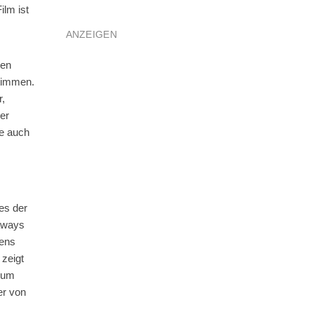
ilm ist
ANZEIGEN
ten
stimmen.
r,
er
ie auch
es der
naways
tens
 zeigt
zum
er von