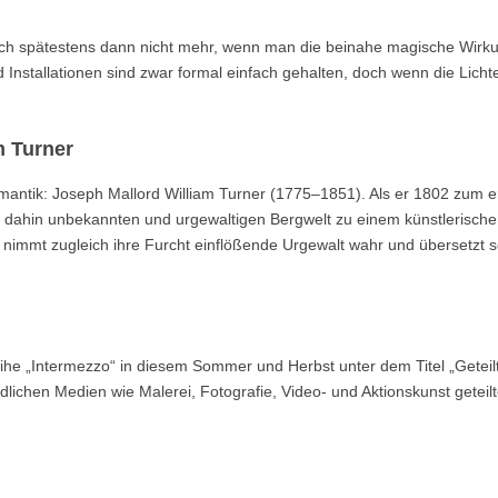
sich spätestens dann nicht mehr, wenn man die beinahe magische Wirk
 Installationen sind zwar formal einfach gehalten, doch wenn die Licht
m Turner
omantik: Joseph Mallord William Turner (1775–1851). Als er 1802 zum e
is dahin unbekannten und urgewaltigen Bergwelt zu einem künstlerisch
 nimmt zugleich ihre Furcht einflößende Urgewalt wahr und übersetzt 
ihe „Intermezzo“ in diesem Sommer und Herbst unter dem Titel „Geteil
iedlichen Medien wie Malerei, Fotografie, Video- und Aktionskunst geteil