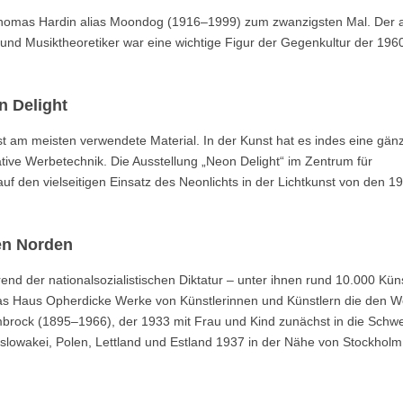
Thomas Hardin alias Moondog (1916–1999) zum zwanzigsten Mal. Der a
 und Musiktheoretiker war eine wichtige Figur der Gegenkultur der 196
n Delight
kunst am meisten verwendete Material. In der Kunst hat es indes eine gänz
ative Werbetechnik. Die Ausstellung „Neon Delight“ im Zentrum für
 auf den vielseitigen Einsatz des Neonlichts in der Lichtkunst von den 1
en Norden
d der nationalsozialistischen Diktatur – unter ihnen rund 10.000 Küns
t das Haus Opherdicke Werke von Künstlerinnen und Künstlern die den W
mbrock (1895–1966), der 1933 mit Frau und Kind zunächst in die Schwe
oslowakei, Polen, Lettland und Estland 1937 in der Nähe von Stockholm