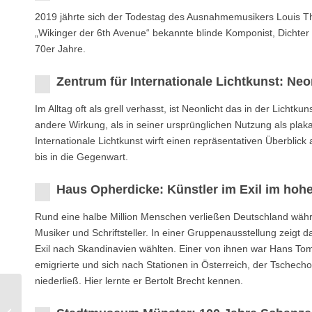
2019 jährte sich der Todestag des Ausnahmemusikers Louis 
„Wikinger der 6th Avenue“ bekannte blinde Komponist, Dichter
70er Jahre.
Zentrum für Internationale Lichtkunst: Neo
Im Alltag oft als grell verhasst, ist Neonlicht das in der Licht
andere Wirkung, als in seiner ursprünglichen Nutzung als plak
Internationale Lichtkunst wirft einen repräsentativen Überblick
bis in die Gegenwart.
Haus Opherdicke: Künstler im Exil im hoh
Rund eine halbe Million Menschen verließen Deutschland währen
Musiker und Schriftsteller. In einer Gruppenausstellung zeig
Exil nach Skandinavien wählten. Einer von ihnen war Hans To
emigrierte und sich nach Stationen in Österreich, der Tschech
niederließ. Hier lernte er Bertolt Brecht kennen.
Stadtmuseum Münster: