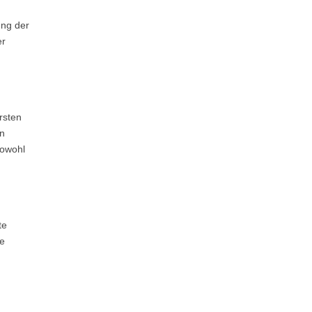
ung der
er
rsten
en
sowohl
te
te