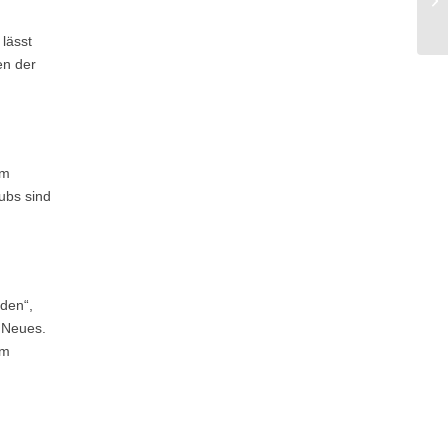
lässt
en der
em
ubs sind
den“,
g Neues.
im