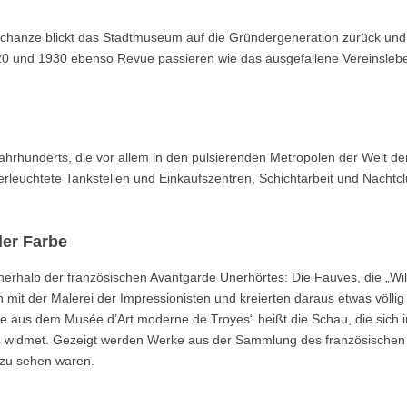
chanze blickt das Stadtmuseum auf die Gründergeneration zurück und 
20 und 1930 ebenso Revue passieren wie das ausgefallene Vereinsleb
ahrhunderts, die vor allem in den pulsierenden Metropolen der Welt d
erleuchtete Tankstellen und Einkaufszentren, Schichtarbeit und Nachtcl
er Farbe
erhalb der französischen Avantgarde Unerhörtes: Die Fauves, die „Wil
 mit der Malerei der Impressionisten und kreierten daraus etwas völli
e aus dem Musée d’Art moderne de Troyes“ heißt die Schau, die sich 
 widmet. Gezeigt werden Werke aus der Sammlung des französischen
 zu sehen waren.