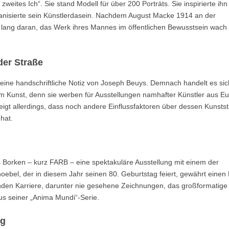
ites Ich“. Sie stand Modell für über 200 Porträts. Sie inspirierte ihn
nisierte sein Künstlerdasein. Nachdem August Macke 1914 an der
en lang daran, das Werk ihres Mannes im öffentlichen Bewusstsein wach
der Straße
t eine handschriftliche Notiz von Joseph Beuys. Demnach handelt es sic
m Kunst, denn sie werben für Ausstellungen namhafter Künstler aus E
igt allerdings, dass noch andere Einflussfaktoren über dessen Kunstst
hat.
orken – kurz FARB – eine spektakuläre Ausstellung mit einem der
oebel, der in diesem Jahr seinen 80. Geburtstag feiert, gewährt einen 
nden Karriere, darunter nie gesehene Zeichnungen, das großformatige
us seiner „Anima Mundi“-Serie.
ng