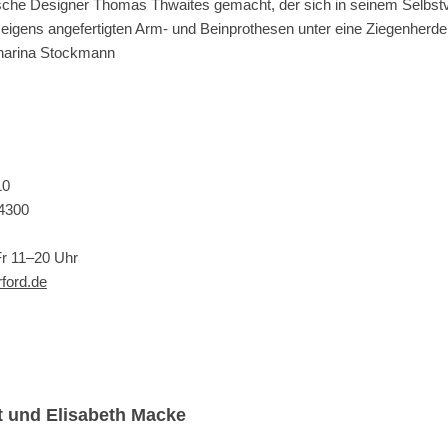
tische Designer Thomas Thwaites gemacht, der sich in seinem Selbs
eigens angefertigten Arm- und Beinprothesen unter eine Ziegenherde
harina Stockmann
10
44300
Fr 11–20 Uhr
ford.de
 und Elisabeth Macke