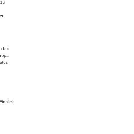
 zu
 zu
h bei
uropa
atus
Einblick