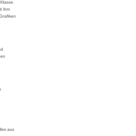
 Klasse.
t ihm
 Grafiken
nd
gen
r
lles aus