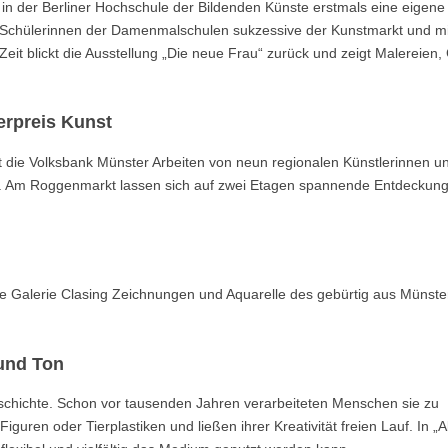
in der Berliner Hochschule der Bildenden Künste erstmals eine eigene
en Schülerinnen der Damenmalschulen sukzessive der Kunstmarkt und mi
Zeit blickt die Ausstellung „Die neue Frau“ zurück und zeigt Malereien,
erpreis Kunst
t die Volksbank Münster Arbeiten von neun regionalen Künstlerinnen u
zt. Am Roggenmarkt lassen sich auf zwei Etagen spannende Entdeckun
die Galerie Clasing Zeichnungen und Aquarelle des gebürtig aus Münste
und Ton
schichte. Schon vor tausenden Jahren verarbeiteten Menschen sie zu
guren oder Tierplastiken und ließen ihrer Kreativität freien Lauf. In „A