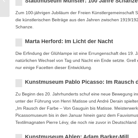
Stadtmuseum Münster: 100 Jahre Schanze
Miia Autio
Zum 100-jährigen Jubiläum der Freien Künstlergemeinschaft S
die künstlerischen Beiträge aus den Jahren zwischen 1919/19
Schanze.
Marta Herford: Im Licht der Nacht
Die Erﬁndung der Glühlampe ist eine Errungenschaft des 19. J
natürlichen Wechsel von Tag und Nacht ein Ende setzte. Grell 
nur einige Facetten dieser Entwicklung.
Kunstmuseum Pablo Picasso: Im Rausch d
Zu Beginn des 20. Jahrhunderts schuf eine neue Bewegung inn
unter der Führung von Henri Matisse und André Derain spielten
„Im Rausch der Farbe – Von Gauguin bis Matisse. Meisterwerk
Picassomuseum bis in den Januar hinein ganz dem Fauvismus
Textilmagnaten Pierre Lévy, die noch nie zuvor in Deutschland
Kunstmuseum Ahlen: Adam Barker-Mill