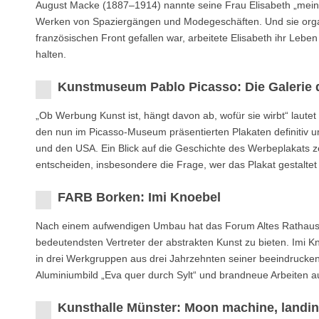
August Macke (1887–1914) nannte seine Frau Elisabeth „mein zwe
Werken von Spaziergängen und Modegeschäften. Und sie orga
französischen Front gefallen war, arbeitete Elisabeth ihr Leb
halten.
Kunstmuseum Pablo Picasso: Die Galerie 
„Ob Werbung Kunst ist, hängt davon ab, wofür sie wirbt“ laute
den nun im Picasso-Museum präsentierten Plakaten definitiv u
und den USA. Ein Blick auf die Geschichte des Werbeplakats ze
entscheiden, insbesondere die Frage, wer das Plakat gestaltet 
FARB Borken: Imi Knoebel
Nach einem aufwendigen Umbau hat das Forum Altes Rathaus B
bedeutendsten Vertreter der abstrakten Kunst zu bieten. Imi Kn
in drei Werkgruppen aus drei Jahrzehnten seiner beeindrucke
Aluminiumbild „Eva quer durch Sylt“ und brandneue Arbeiten a
Kunsthalle Münster: Moon machine, landi