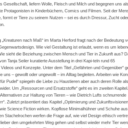
ns Gesellschaft, liefern Wolle, Fleisch und Milch und begegnen uns al
e Protagonisten in Kinderbüchern, Comics und Filmen. Seit der Men
, formt er Tiere zu seinem Nutzen – sei es durch Dressur, Zucht ode
on.
g „Kreaturen nach Maß“ im Marta Herford fragt nach der Bedeutung 
 Gegenwartsdesign. Wie viel Gestaltung ist erlaubt, wenn es um leben
ie sieht die Beziehung zwischen Mensch und Tier in Zukunft aus? 
 von Tanja Seiler kuratierte Ausstellung in drei Kapi-teln rund 65
 Videos und Konzepte. Unter dem Titel „Gefährten und Gegenüber“ g
ie uns – gewollt oder ungewollt – im Alltag begleiten. Arbeiten wie Kon
für Pudel“ spiegeln die Liebe zu Haustieren aber auch deren Rolle al
ider. Um „Ressourcen und Ersatzstoffe“ geht es im zweiten Kapitel.
 Alternativen zur Haltung von Tieren – wie Dietrich Lufts schnurrende
rr“. Zuletzt präsentiert das Kapitel „Optimierung und Zukunftsvisionen
 wie Science Fiction wirken. Kopflose Minimalhühner und Schuhe aus
n Stachelrochen werfen die Frage auf, wie viel Design ethisch vertret
t lieber den umgekehrten Weg gehen und selbst wieder mehr Tier wer