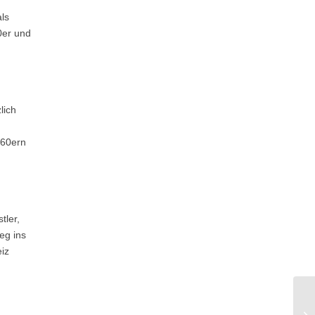
ls
0er und
lich
960ern
tler,
eg ins
iz