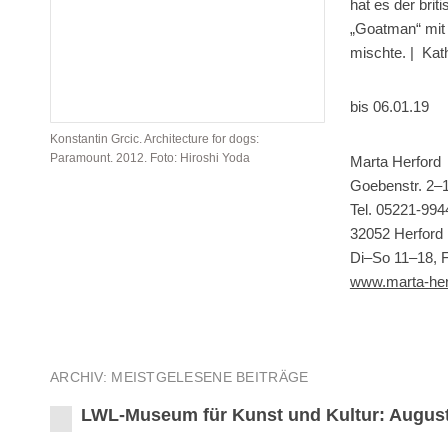
hat es der bri
„Goatman“ mit 
mischte.
| Kat
bis 06.01.19
Konstantin Grcic. Architecture for dogs:
Paramount. 2012. Foto: Hiroshi Yoda
Marta Herford
Goebenstr. 2–
Tel. 05221-99
32052 Herford
Di–So 11–18, 
www.marta-her
ARCHIV: MEISTGELESENE BEITRÄGE
LWL-Museum für Kunst und Kultur: August