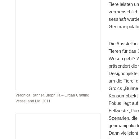
Tiere leisten u
vermenschlicht
sesshaft wurde
Genmanipulati
Die Ausstellun
Tieren für das
Wesen geht? W
präsentiert die
Designobjekte,
um die Tiere, d
Grcics „Bühne 
Konsumobjekt w
Veronica Ranner. Biophilia – Organ Crafting
Vessel and Lid. 2011
Fokus liegt auf
Fellweste „Purr
Szenarien, die
genmanipulierte
Dann vielleich