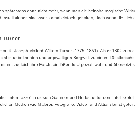
sich spätestens dann nicht mehr, wenn man die beinahe magische Wirk
 Installationen sind zwar formal einfach gehalten, doch wenn die Licht
m Turner
omantik: Joseph Mallord William Turner (1775–1851). Als er 1802 zum e
is dahin unbekannten und urgewaltigen Bergwelt zu einem künstlerisch
 nimmt zugleich ihre Furcht einflößende Urgewalt wahr und übersetzt 
ihe „Intermezzo“ in diesem Sommer und Herbst unter dem Titel „Geteil
iedlichen Medien wie Malerei, Fotografie, Video- und Aktionskunst geteil