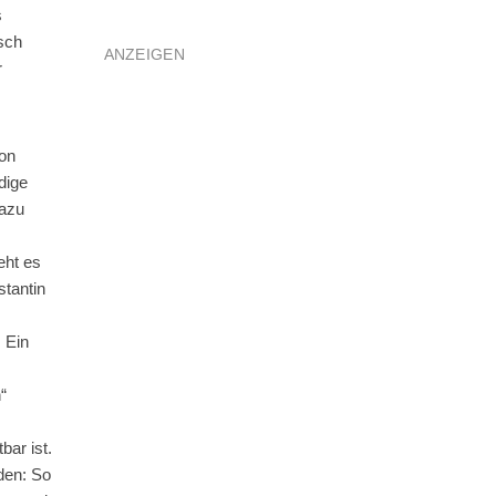
s
sch
ANZEIGEN
r
von
dige
Dazu
eht es
stantin
s
 Ein
“
bar ist.
den: So