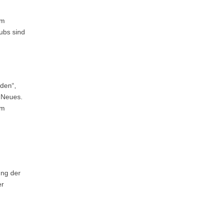
em
ubs sind
den“,
g Neues.
im
ung der
er