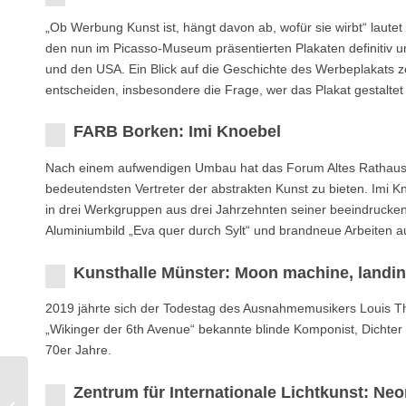
„Ob Werbung Kunst ist, hängt davon ab, wofür sie wirbt“ laute
den nun im Picasso-Museum präsentierten Plakaten definitiv u
und den USA. Ein Blick auf die Geschichte des Werbeplakats ze
entscheiden, insbesondere die Frage, wer das Plakat gestaltet 
FARB Borken: Imi Knoebel
Nach einem aufwendigen Umbau hat das Forum Altes Rathaus B
bedeutendsten Vertreter der abstrakten Kunst zu bieten. Imi Kn
in drei Werkgruppen aus drei Jahrzehnten seiner beeindrucke
Aluminiumbild „Eva quer durch Sylt“ und brandneue Arbeiten a
Kunsthalle Münster: Moon machine, landi
2019 jährte sich der Todestag des Ausnahmemusikers Louis 
„Wikinger der 6th Avenue“ bekannte blinde Komponist, Dichter
70er Jahre.
Zentrum für Internationale Lichtkunst: Neo
Kunsthaus Kannen: