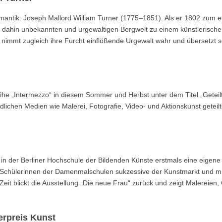
omantik: Joseph Mallord William Turner (1775–1851). Als er 1802 zum e
is dahin unbekannten und urgewaltigen Bergwelt zu einem künstlerisch
 nimmt zugleich ihre Furcht einflößende Urgewalt wahr und übersetzt 
ihe „Intermezzo“ in diesem Sommer und Herbst unter dem Titel „Geteil
iedlichen Medien wie Malerei, Fotografie, Video- und Aktionskunst geteil
in der Berliner Hochschule der Bildenden Künste erstmals eine eigene
en Schülerinnen der Damenmalschulen sukzessive der Kunstmarkt und mi
Zeit blickt die Ausstellung „Die neue Frau“ zurück und zeigt Malereien,
erpreis Kunst