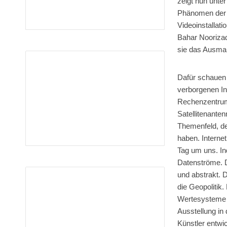
zeigt nun unte
Phänomen der 
Videoinstallat
Bahar Noorizad
sie das Ausmaß
Dafür schauen 
verborgenen In
Rechenzentrum 
Satellitenante
Themenfeld, d
haben. Interne
Tag um uns. In
Datenströme. D
und abstrakt. 
die Geopolitik
Wertesysteme wi
Ausstellung in
Künstler entwi