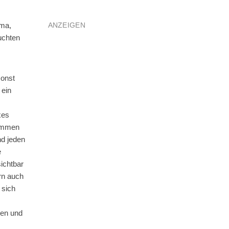
ANZEIGEN
ema,
uchten
sonst
 ein
xes
nommen
nd jeden
e
ichtbar
rn auch
 sich
nen und