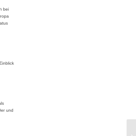
h bei
uropa
atus
Einblick
ls
0er und