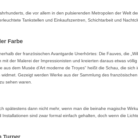
ahrhunderts, die vor allem in den pulsierenden Metropolen der Welt d
erleuchtete Tankstellen und Einkaufszentren, Schichtarbeit und Nachtcl
er Farbe
erhalb der französischen Avantgarde Unerhörtes: Die Fauves, die „Wil
 mit der Malerei der Impressionisten und kreierten daraus etwas völli
e aus dem Musée d’Art moderne de Troyes“ heißt die Schau, die sich 
 widmet. Gezeigt werden Werke aus der Sammlung des französischen
 zu sehen waren.
sich spätestens dann nicht mehr, wenn man die beinahe magische Wirk
 Installationen sind zwar formal einfach gehalten, doch wenn die Licht
m Turner