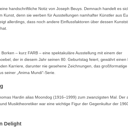
t eine handschriftliche Notiz von Joseph Beuys. Demnach handelt es sic
m Kunst, denn sie werben für Ausstellungen namhafter Künstler aus E
igt allerdings, dass noch andere Einflussfaktoren über dessen Kunstst
hat.
orken – kurz FARB – eine spektakuläre Ausstellung mit einem der
oebel, der in diesem Jahr seinen 80. Geburtstag feiert, gewährt einen 
nden Karriere, darunter nie gesehene Zeichnungen, das großformatige
us seiner „Anima Mundi“-Serie.
ng
Thomas Hardin alias Moondog (1916–1999) zum zwanzigsten Mal. Der a
 und Musiktheoretiker war eine wichtige Figur der Gegenkultur der 196
n Delight