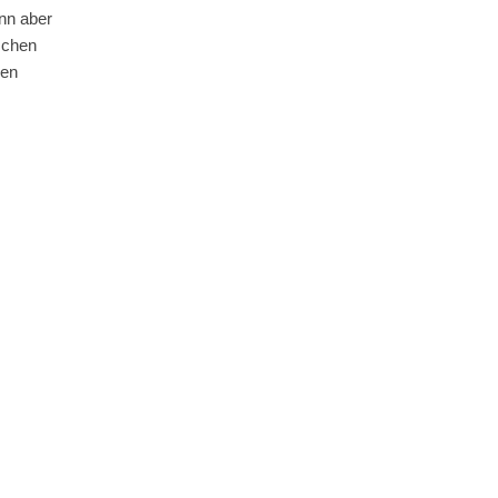
nn aber
schen
den