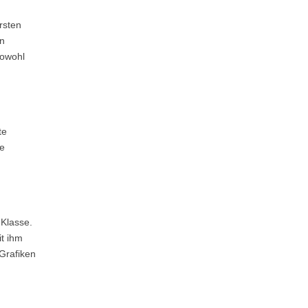
rsten
en
sowohl
te
te
 Klasse.
t ihm
 Grafiken