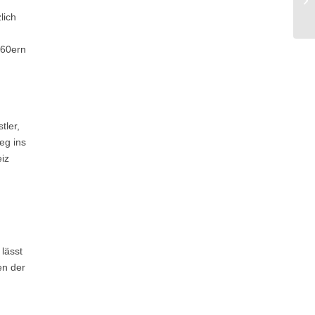
lich
960ern
tler,
eg ins
iz
lässt
en der