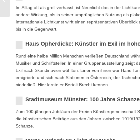
Wellenlänge
Im Alltag oft als grell verhasst, ist Neonlicht das in der Licht
andere Wirkung, als in seiner ursprünglichen Nutzung als plak
Internationale Lichtkunst wirft einen repräsentativen Überblick
bis in die Gegenwart.
Haus Opherdicke: Künstler im Exil im hoh
Rund eine halbe Million Menschen verließen Deutschland währen
Musiker und Schriftsteller. In einer Gruppenausstellung zeig
Exil nach Skandinavien wählten. Einer von ihnen war Hans To
emigrierte und sich nach Stationen in Österreich, der Tschech
niederließ. Hier lernte er Bertolt Brecht kennen.
Stadtmuseum Münster: 100 Jahre Schanze
Zum 100-jährigen Jubiläum der Freien Künstlergemeinschaft S
die künstlerischen Beiträge aus den Jahren zwischen 1919/19
Schanze.