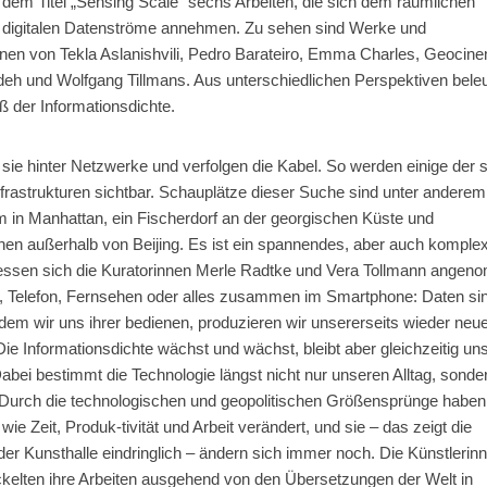
r dem Titel „Sensing Scale“ sechs Arbeiten, die sich dem räumlichen
digitalen Datenströme annehmen. Zu sehen sind Werke und
ionen von Tekla Aslanishvili, Pedro Barateiro, Emma Charles, Geocin
eh und Wolfgang Tillmans. Aus unterschiedlichen Perspektiven bele
 der Informationsdichte.
sie hinter Netzwerke und verfolgen die Kabel. So werden einige der 
frastrukturen sichtbar. Schauplätze dieser Suche sind unter anderem
in Manhattan, ein Fischerdorf an der georgischen Küste und
nnen außerhalb von Beijing. Es ist ein spannendes, aber auch komple
essen sich die Kuratorinnen Merle Radtke und Vera Tollmann ange
t, Telefon, Fernsehen oder alles zusammen im Smartphone: Daten si
dem wir uns ihrer bedienen, produzieren wir unsererseits wieder neu
ie Informationsdichte wächst und wächst, bleibt aber gleichzeitig uns
Dabei bestimmt die Technologie längst nicht nur unseren Alltag, sonde
. Durch die technologischen und geopolitischen Größensprünge haben
e Zeit, Produk-tivität und Arbeit verändert, und sie – das zeigt die
 der Kunsthalle eindringlich – ändern sich immer noch. Die Künstlerin
ckelten ihre Arbeiten ausgehend von den Übersetzungen der Welt in