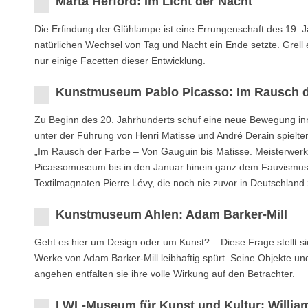
Marta Herford: Im Licht der Nacht
Die Erﬁndung der Glühlampe ist eine Errungenschaft des 19. J
natürlichen Wechsel von Tag und Nacht ein Ende setzte. Grell 
nur einige Facetten dieser Entwicklung.
Kunstmuseum Pablo Picasso: Im Rausch d
Zu Beginn des 20. Jahrhunderts schuf eine neue Bewegung inn
unter der Führung von Henri Matisse und André Derain spielten
„Im Rausch der Farbe – Von Gauguin bis Matisse. Meisterwerk
Picassomuseum bis in den Januar hinein ganz dem Fauvismus
Textilmagnaten Pierre Lévy, die noch nie zuvor in Deutschland
Kunstmuseum Ahlen: Adam Barker-Mill
Geht es hier um Design oder um Kunst? – Diese Frage stellt 
Werke von Adam Barker-Mill leibhaftig spürt. Seine Objekte und
angehen entfalten sie ihre volle Wirkung auf den Betrachter.
LWL-Museum für Kunst und Kultur: Willia