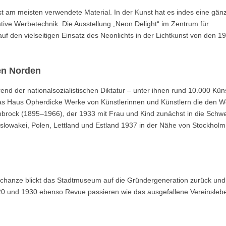
kunst am meisten verwendete Material. In der Kunst hat es indes eine gänz
ative Werbetechnik. Die Ausstellung „Neon Delight“ im Zentrum für
 auf den vielseitigen Einsatz des Neonlichts in der Lichtkunst von den 1
en Norden
d der nationalsozialistischen Diktatur – unter ihnen rund 10.000 Küns
t das Haus Opherdicke Werke von Künstlerinnen und Künstlern die den W
mbrock (1895–1966), der 1933 mit Frau und Kind zunächst in die Schwe
oslowakei, Polen, Lettland und Estland 1937 in der Nähe von Stockholm
chanze blickt das Stadtmuseum auf die Gründergeneration zurück und 
20 und 1930 ebenso Revue passieren wie das ausgefallene Vereinsleb