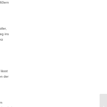
960ern
tler,
eg ins
iz
lässt
en der
em