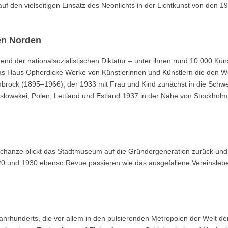
 auf den vielseitigen Einsatz des Neonlichts in der Lichtkunst von den 1
en Norden
d der nationalsozialistischen Diktatur – unter ihnen rund 10.000 Küns
t das Haus Opherdicke Werke von Künstlerinnen und Künstlern die den W
mbrock (1895–1966), der 1933 mit Frau und Kind zunächst in die Schwe
oslowakei, Polen, Lettland und Estland 1937 in der Nähe von Stockholm
chanze blickt das Stadtmuseum auf die Gründergeneration zurück und 
20 und 1930 ebenso Revue passieren wie das ausgefallene Vereinsleb
ahrhunderts, die vor allem in den pulsierenden Metropolen der Welt d