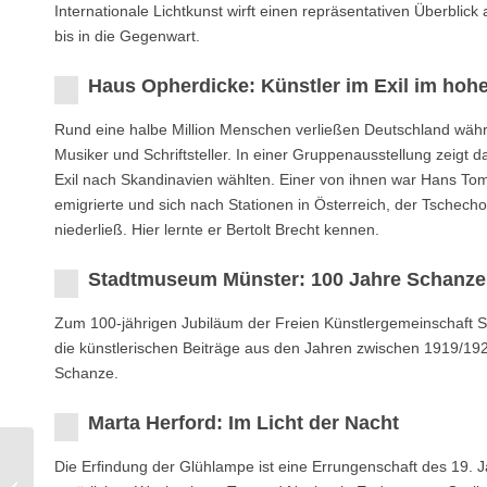
Internationale Lichtkunst wirft einen repräsentativen Überblick
bis in die Gegenwart.
Haus Opherdicke: Künstler im Exil im hoh
Rund eine halbe Million Menschen verließen Deutschland währen
Musiker und Schriftsteller. In einer Gruppenausstellung zeig
Exil nach Skandinavien wählten. Einer von ihnen war Hans To
emigrierte und sich nach Stationen in Österreich, der Tschech
niederließ. Hier lernte er Bertolt Brecht kennen.
Stadtmuseum Münster: 100 Jahre Schanze
Zum 100-jährigen Jubiläum der Freien Künstlergemeinschaft S
die künstlerischen Beiträge aus den Jahren zwischen 1919/19
Schanze.
Marta Herford: Im Licht der Nacht
Die Erﬁndung der Glühlampe ist eine Errungenschaft des 19. J
FARB Borken: