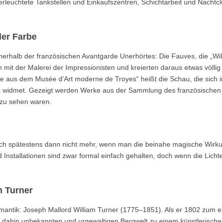
erleuchtete Tankstellen und Einkaufszentren, Schichtarbeit und Nachtcl
er Farbe
erhalb der französischen Avantgarde Unerhörtes: Die Fauves, die „Wil
 mit der Malerei der Impressionisten und kreierten daraus etwas völli
e aus dem Musée d’Art moderne de Troyes“ heißt die Schau, die sich 
 widmet. Gezeigt werden Werke aus der Sammlung des französischen
 zu sehen waren.
sich spätestens dann nicht mehr, wenn man die beinahe magische Wirk
 Installationen sind zwar formal einfach gehalten, doch wenn die Licht
m Turner
omantik: Joseph Mallord William Turner (1775–1851). Als er 1802 zum e
is dahin unbekannten und urgewaltigen Bergwelt zu einem künstlerisch