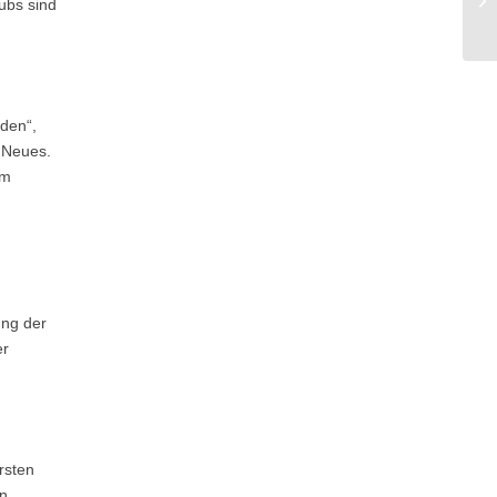
ubs sind
den“,
g Neues.
im
ung der
er
rsten
en