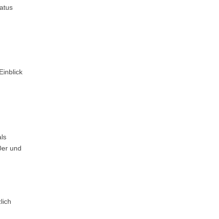
atus
Einblick
ls
0er und
lich