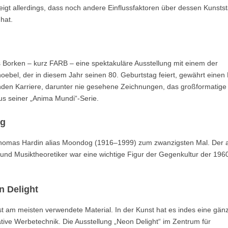
igt allerdings, dass noch andere Einflussfaktoren über dessen Kunstst
hat.
orken – kurz FARB – eine spektakuläre Ausstellung mit einem der
oebel, der in diesem Jahr seinen 80. Geburtstag feiert, gewährt einen 
nden Karriere, darunter nie gesehene Zeichnungen, das großformatige
us seiner „Anima Mundi“-Serie.
ng
Thomas Hardin alias Moondog (1916–1999) zum zwanzigsten Mal. Der a
 und Musiktheoretiker war eine wichtige Figur der Gegenkultur der 196
n Delight
kunst am meisten verwendete Material. In der Kunst hat es indes eine gänz
ative Werbetechnik. Die Ausstellung „Neon Delight“ im Zentrum für