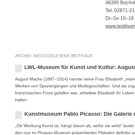
46395 Bochol
Tel. 02871-2
Di–So 10–18
www.textilwer
ARCHIV: MEISTGELESENE BEITRÄGE
LWL-Museum für Kunst und Kultur: August
August Macke (1887–1914) nannte seine Frau Elisabeth „mein zwe
Werken von Spaziergängen und Modegeschäften. Und sie orga
französischen Front gefallen war, arbeitete Elisabeth ihr Leb
halten.
Kunstmuseum Pablo Picasso: Die Galerie 
„Ob Werbung Kunst ist, hängt davon ab, wofür sie wirbt“ laute
den nun im Picasso-Museum präsentierten Plakaten definitiv u