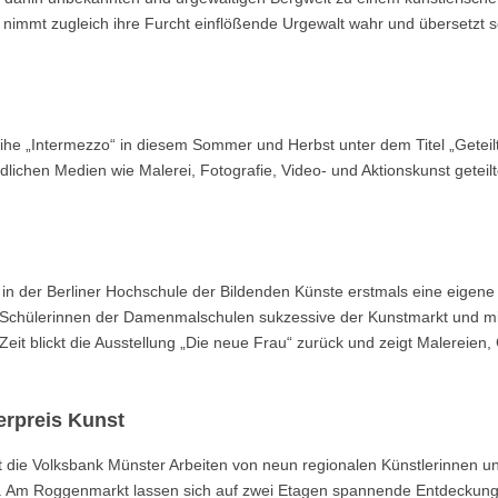
 nimmt zugleich ihre Furcht einflößende Urgewalt wahr und übersetzt 
ihe „Intermezzo“ in diesem Sommer und Herbst unter dem Titel „Geteil
iedlichen Medien wie Malerei, Fotografie, Video- und Aktionskunst geteil
in der Berliner Hochschule der Bildenden Künste erstmals eine eigene
en Schülerinnen der Damenmalschulen sukzessive der Kunstmarkt und mi
Zeit blickt die Ausstellung „Die neue Frau“ zurück und zeigt Malereien,
erpreis Kunst
t die Volksbank Münster Arbeiten von neun regionalen Künstlerinnen u
zt. Am Roggenmarkt lassen sich auf zwei Etagen spannende Entdeckun