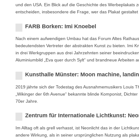
und den USA. Ein Blick auf die Geschichte des Werbeplakats ze
entscheiden, insbesondere die Frage, wer das Plakat gestaltet 
FARB Borken: Imi Knoebel
Nach einem aufwendigen Umbau hat das Forum Altes Rathaus B
bedeutendsten Vertreter der abstrakten Kunst zu bieten. Imi Kn
in drei Werkgruppen aus drei Jahrzehnten seiner beeindrucke
Aluminiumbild „Eva quer durch Sylt“ und brandneue Arbeiten a
Kunsthalle Münster: Moon machine, landi
2019 jährte sich der Todestag des Ausnahmemusikers Louis 
„Wikinger der 6th Avenue“ bekannte blinde Komponist, Dichter
70er Jahre.
Zentrum für Internationale Lichtkunst: Neo
Im Alltag oft als grell verhasst, ist Neonlicht das in der Licht
andere Wirkung, als in seiner ursprünglichen Nutzung als plak