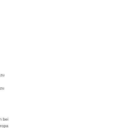
 zu
 zu
h bei
uropa