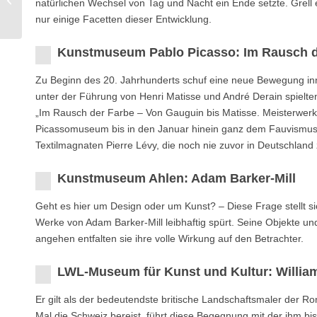
natürlichen Wechsel von Tag und Nacht ein Ende setzte. Grell 
Grafische Meisterblätter
nur einige Facetten dieser Entwicklung.
Kunstmuseum Pablo Picasso: Im Rausch d
Zu Beginn des 20. Jahrhunderts schuf eine neue Bewegung inn
unter der Führung von Henri Matisse und André Derain spielten
„Im Rausch der Farbe – Von Gauguin bis Matisse. Meisterwerk
Picassomuseum bis in den Januar hinein ganz dem Fauvismus
Textilmagnaten Pierre Lévy, die noch nie zuvor in Deutschland
Kunstmuseum Ahlen: Adam Barker-Mill
Geht es hier um Design oder um Kunst? – Diese Frage stellt 
Werke von Adam Barker-Mill leibhaftig spürt. Seine Objekte und
angehen entfalten sie ihre volle Wirkung auf den Betrachter.
LWL-Museum für Kunst und Kultur: Willia
Er gilt als der bedeutendste britische Landschaftsmaler der R
Mal die Schweiz bereist, führt diese Begegnung mit der ihm b