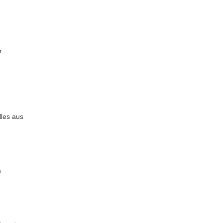
r
lles aus
n