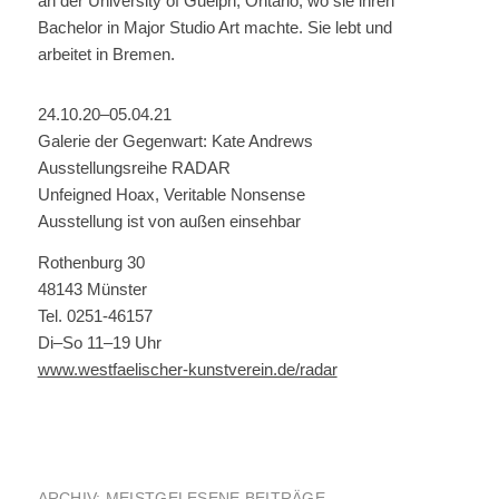
an der University of Guelph, Ontario, wo sie ihren
Bachelor in Major Studio Art machte. Sie lebt und
arbeitet in Bremen.
24.10.20–05.04.21
Galerie der Gegenwart: Kate Andrews
Ausstellungsreihe RADAR
Unfeigned Hoax, Veritable Nonsense
Ausstellung ist von außen einsehbar
Rothenburg 30
48143 Münster
Tel. 0251-46157
Di–So 11–19 Uhr
www.westfaelischer-kunstverein.de/radar
ARCHIV: MEISTGELESENE BEITRÄGE