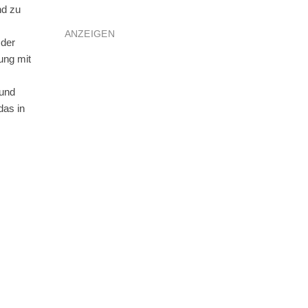
nd zu
ANZEIGEN
 der
ung mit
 und
das in