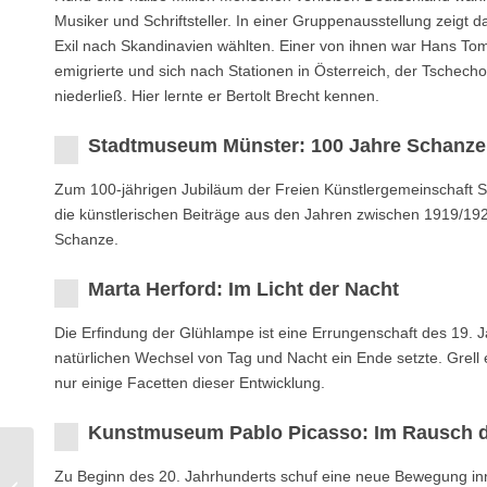
Musiker und Schriftsteller. In einer Gruppenausstellung zeig
Exil nach Skandinavien wählten. Einer von ihnen war Hans To
emigrierte und sich nach Stationen in Österreich, der Tschech
niederließ. Hier lernte er Bertolt Brecht kennen.
Stadtmuseum Münster: 100 Jahre Schanze
Zum 100-jährigen Jubiläum der Freien Künstlergemeinschaft S
die künstlerischen Beiträge aus den Jahren zwischen 1919/19
Schanze.
Marta Herford: Im Licht der Nacht
Die Erﬁndung der Glühlampe ist eine Errungenschaft des 19. J
natürlichen Wechsel von Tag und Nacht ein Ende setzte. Grell 
nur einige Facetten dieser Entwicklung.
Kunstmuseum Pablo Picasso: Im Rausch d
Hachmeister Galerie:
Zu Beginn des 20. Jahrhunderts schuf eine neue Bewegung inn
Neue Werke von