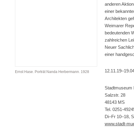
anderen Aktion
einer bekannten
Architekten ge
Weimarer Repub
bedeutenden W
zahlreichen Le
Neuer Sachlich
einer handgesc
12.11.19–19.0
Ernst Hase. Porträt Nanda Herbermann. 1928
Stadtmuseum 
Salzstr. 28
48143 MS
Tel. 0251-4924
Di–Fr 10–18, 
www.stadt-mu