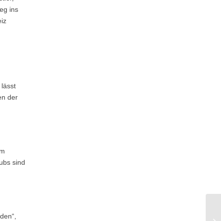
eg ins
iz
lässt
en der
em
ubs sind
den“,