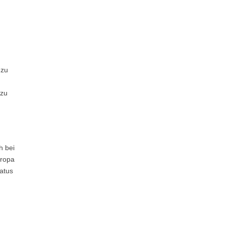
 zu
 zu
h bei
uropa
atus