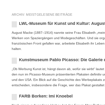
ARCHIV: MEISTGELESENE BEITRÄGE
LWL-Museum für Kunst und Kultur: August
August Macke (1887–1914) nannte seine Frau Elisabeth „mein zwe
Werken von Spaziergängen und Modegeschäften. Und sie orga
französischen Front gefallen war, arbeitete Elisabeth ihr Leb
halten.
Kunstmuseum Pablo Picasso: Die Galerie 
„Ob Werbung Kunst ist, hängt davon ab, wofür sie wirbt“ laute
den nun im Picasso-Museum präsentierten Plakaten definitiv u
und den USA. Ein Blick auf die Geschichte des Werbeplakats ze
entscheiden, insbesondere die Frage, wer das Plakat gestaltet 
FARB Borken: Imi Knoebel