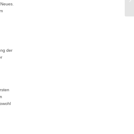
g Neues.
im
ung der
er
rsten
en
sowohl