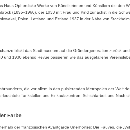
t das Haus Opherdicke Werke von Künstlerinnen und Künstlern die den W
mbrock (1895–1966), der 1933 mit Frau und Kind zunächst in die Schwe
oslowakei, Polen, Lettland und Estland 1937 in der Nähe von Stockholm
chanze blickt das Stadtmuseum auf die Gründergeneration zurück und 
20 und 1930 ebenso Revue passieren wie das ausgefallene Vereinsleb
ahrhunderts, die vor allem in den pulsierenden Metropolen der Welt d
erleuchtete Tankstellen und Einkaufszentren, Schichtarbeit und Nachtcl
er Farbe
erhalb der französischen Avantgarde Unerhörtes: Die Fauves, die „Wil