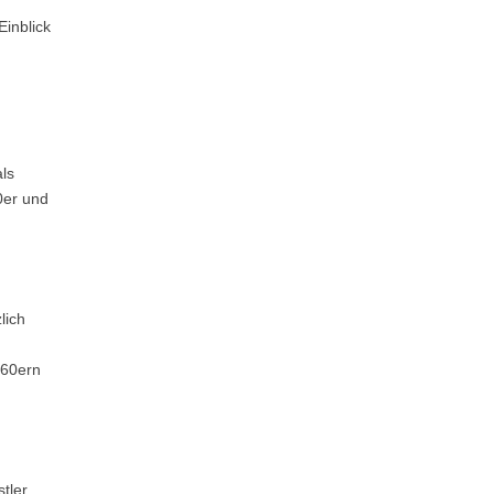
Einblick
ls
0er und
lich
960ern
tler,