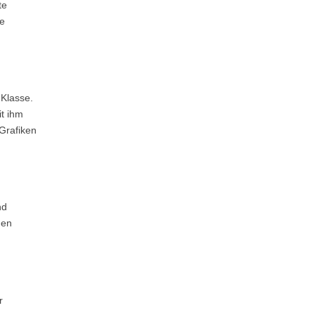
te
te
 Klasse.
t ihm
 Grafiken
nd
gen
r