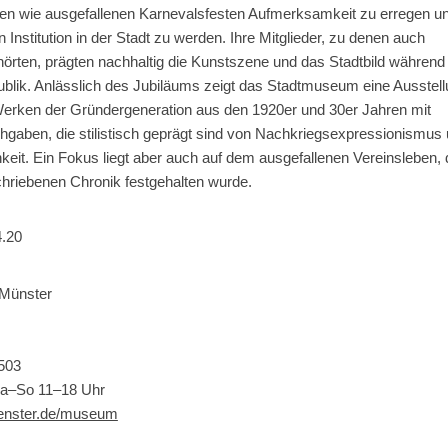
en wie ausgefallenen Karnevalsfesten Aufmerksamkeit zu erregen u
 Institution in der Stadt zu werden. Ihre Mitglieder, zu denen auch
hörten, prägten nachhaltig die Kunstszene und das Stadtbild während
lik. Anlässlich des Jubiläums zeigt das Stadtmuseum eine Ausstell
erken der Gründergeneration aus den 1920er und 30er Jahren mit
ihgaben, die stilistisch geprägt sind von Nachkriegsexpressionismus
keit. Ein Fokus liegt aber auch auf dem ausgefallenen Vereinsleben, 
hriebenen Chronik festgehalten wurde.
4.20
Münster
503
Sa–So 11–18 Uhr
enster.de/museum