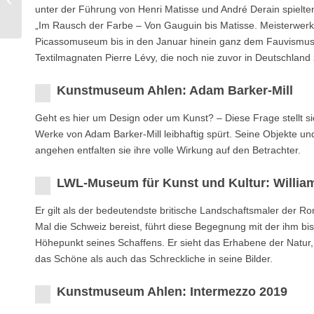
unter der Führung von Henri Matisse und André Derain spielten
Christoph Worringer
„Im Rausch der Farbe – Von Gauguin bis Matisse. Meisterwerk
Picassomuseum bis in den Januar hinein ganz dem Fauvismus
Textilmagnaten Pierre Lévy, die noch nie zuvor in Deutschland
Kunstmuseum Ahlen: Adam Barker-Mill
Geht es hier um Design oder um Kunst? – Diese Frage stellt 
Werke von Adam Barker-Mill leibhaftig spürt. Seine Objekte und
angehen entfalten sie ihre volle Wirkung auf den Betrachter.
LWL-Museum für Kunst und Kultur: Willia
Er gilt als der bedeutendste britische Landschaftsmaler der R
Mal die Schweiz bereist, führt diese Begegnung mit der ihm b
Höhepunkt seines Schaffens. Er sieht das Erhabene der Natur,
das Schöne als auch das Schreckliche in seine Bilder.
Kunstmuseum Ahlen: Intermezzo 2019