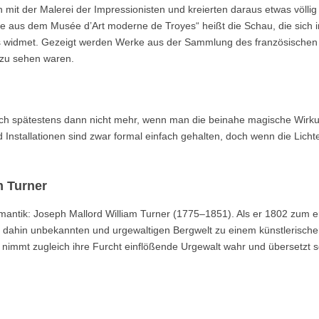
 mit der Malerei der Impressionisten und kreierten daraus etwas völli
e aus dem Musée d’Art moderne de Troyes“ heißt die Schau, die sich 
 widmet. Gezeigt werden Werke aus der Sammlung des französischen
 zu sehen waren.
sich spätestens dann nicht mehr, wenn man die beinahe magische Wirk
 Installationen sind zwar formal einfach gehalten, doch wenn die Licht
m Turner
omantik: Joseph Mallord William Turner (1775–1851). Als er 1802 zum e
is dahin unbekannten und urgewaltigen Bergwelt zu einem künstlerisch
 nimmt zugleich ihre Furcht einflößende Urgewalt wahr und übersetzt 