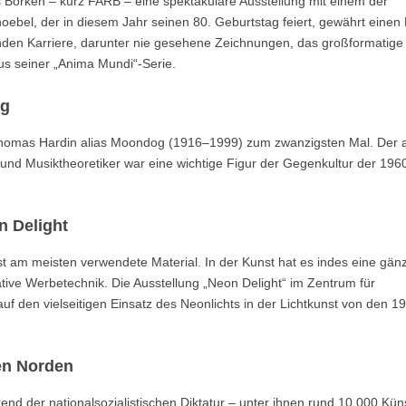
orken – kurz FARB – eine spektakuläre Ausstellung mit einem der
oebel, der in diesem Jahr seinen 80. Geburtstag feiert, gewährt einen 
nden Karriere, darunter nie gesehene Zeichnungen, das großformatige
us seiner „Anima Mundi“-Serie.
ng
Thomas Hardin alias Moondog (1916–1999) zum zwanzigsten Mal. Der a
 und Musiktheoretiker war eine wichtige Figur der Gegenkultur der 196
n Delight
kunst am meisten verwendete Material. In der Kunst hat es indes eine gänz
ative Werbetechnik. Die Ausstellung „Neon Delight“ im Zentrum für
 auf den vielseitigen Einsatz des Neonlichts in der Lichtkunst von den 1
en Norden
d der nationalsozialistischen Diktatur – unter ihnen rund 10.000 Küns