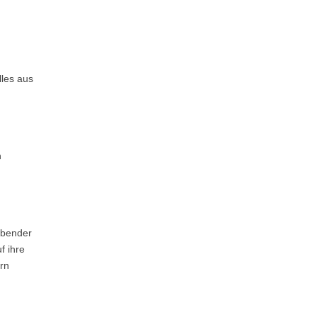
lles aus
n
ebender
f ihre
ern