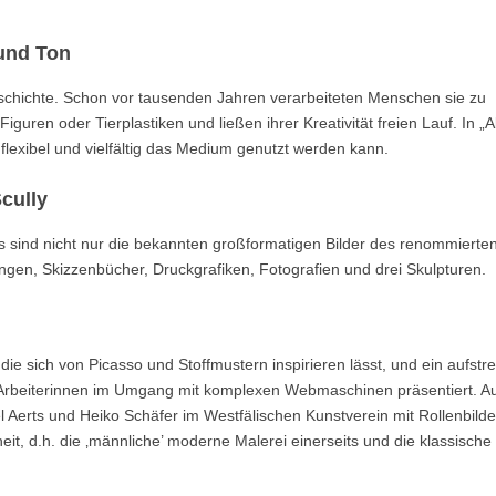
und Ton
schichte. Schon vor tausenden Jahren verarbeiteten Menschen sie zu
guren oder Tierplastiken und ließen ihrer Kreativität freien Lauf. In „A
lexibel und vielfältig das Medium genutzt werden kann.
cully
 es sind nicht nur die bekannten großformatigen Bilder des renommierte
ngen, Skizzenbücher, Druckgrafiken, Fotografien und drei Skulpturen.
ie sich von Picasso und Stoffmustern inspirieren lässt, und ein aufstr
rbeiterinnen im Umgang mit komplexen Webmaschinen präsentiert. Au
l Aerts und Heiko Schäfer im Westfälischen Kunstverein mit Rollenbild
it, d.h. die ‚männliche’ moderne Malerei einerseits und die klassische