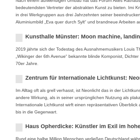
Nach einem aufwendigen Umbau hat das Forum Altes Rathaus B
bedeutendsten Vertreter der abstrakten Kunst zu bieten. Imi Kn
in drei Werkgruppen aus drei Jahrzehnten seiner beeindrucke
Aluminiumbild „Eva quer durch Sylt“ und brandneue Arbeiten a
Kunsthalle Münster: Moon machine, landi
2019 jährte sich der Todestag des Ausnahmemusikers Louis 
„Wikinger der 6th Avenue“ bekannte blinde Komponist, Dichter
70er Jahre.
Zentrum für Internationale Lichtkunst: Neo
Im Alltag oft als grell verhasst, ist Neonlicht das in der Licht
andere Wirkung, als in seiner ursprünglichen Nutzung als plak
Internationale Lichtkunst wirft einen repräsentativen Überblick
bis in die Gegenwart.
Haus Opherdicke: Künstler im Exil im hoh
Rund eine halbe Million Menschen verließen Deutschland währen