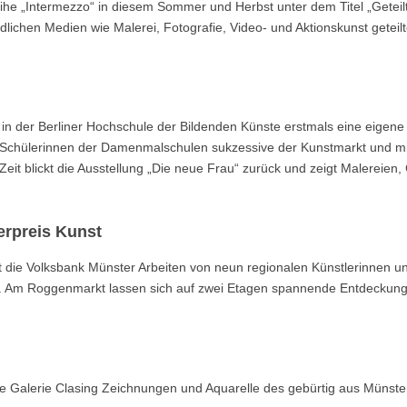
ihe „Intermezzo“ in diesem Sommer und Herbst unter dem Titel „Geteil
iedlichen Medien wie Malerei, Fotografie, Video- und Aktionskunst geteil
in der Berliner Hochschule der Bildenden Künste erstmals eine eigene
en Schülerinnen der Damenmalschulen sukzessive der Kunstmarkt und mi
Zeit blickt die Ausstellung „Die neue Frau“ zurück und zeigt Malereien,
erpreis Kunst
t die Volksbank Münster Arbeiten von neun regionalen Künstlerinnen u
zt. Am Roggenmarkt lassen sich auf zwei Etagen spannende Entdeckun
die Galerie Clasing Zeichnungen und Aquarelle des gebürtig aus Münste