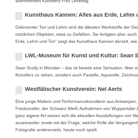
stammenden Künstlers Fritz Levedag.
Kunsthaus Kannen: Alles aus Erde, Lehm 
Gebrannter Ton und Lehm sind die ältesten Werkstoffe der Ge
nützlichen Objekten, etwa zu Gefäßen. Sie fertigten aber auch Fi
Erde, Lehm und Ton“ zeigt das Kunsthaus Kannen derzeit, wie f
LWL-Museum für Kunst und Kultur: Sean S
Sean Scully in Münster – das ist bereits eine Sensation. Aber
Künstlers zu sehen, sondern auch Pastelle, Aquarelle, Zeichnu
Westfälischer Kunstverein: Nel Aerts
Eine junge Malerin und Performancekünstlerin aus Antwerpen, d
Fotokünstler, der Schwarz-Weiß-Aufnahmen von Wuppertaler A
ganz eigene Art setzen sich die aktuellen Ausstellungen von Ne
auseinander sowie mit der Frage, welche Rolle die Vergangenhe
Fotografie andererseits, heute noch spielt.