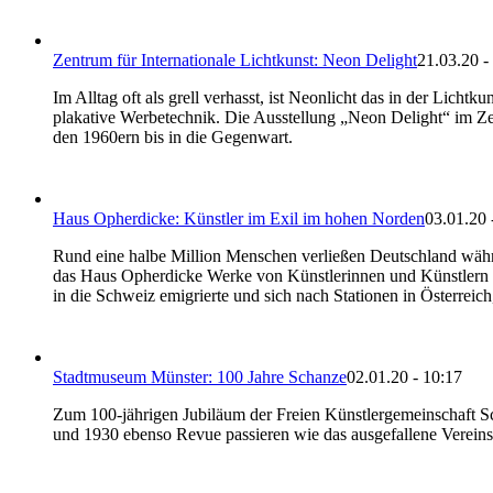
Zentrum für Internationale Lichtkunst: Neon Delight
21.03.20 -
Im Alltag oft als grell verhasst, ist Neonlicht das in der Licht
plakative Werbetechnik. Die Ausstellung „Neon Delight“ im Zent
den 1960ern bis in die Gegenwart.
Haus Opherdicke: Künstler im Exil im hohen Norden
03.01.20 
Rund eine halbe Million Menschen verließen Deutschland während
das Haus Opherdicke Werke von Künstlerinnen und Künstlern 
in die Schweiz emigrierte und sich nach Stationen in Österreic
Stadtmuseum Münster: 100 Jahre Schanze
02.01.20 - 10:17
Zum 100-jährigen Jubiläum der Freien Künstlergemeinschaft Sc
und 1930 ebenso Revue passieren wie das ausgefallene Vereins