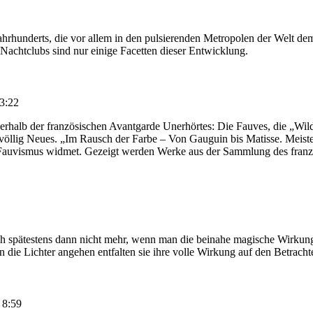
hrhunderts, die vor allem in den pulsierenden Metropolen der Welt de
 Nachtclubs sind nur einige Facetten dieser Entwicklung.
13:22
rhalb der französischen Avantgarde Unerhörtes: Die Fauves, die „Wild
as völlig Neues. „Im Rausch der Farbe – Von Gauguin bis Matisse. Mei
 Fauvismus widmet. Gezeigt werden Werke aus der Sammlung des französ
ich spätestens dann nicht mehr, wenn man die beinahe magische Wirkun
 die Lichter angehen entfalten sie ihre volle Wirkung auf den Betrachte
 8:59