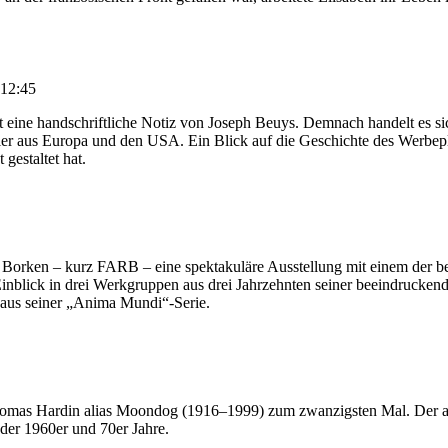
 12:45
t eine handschriftliche Notiz von Joseph Beuys. Demnach handelt es si
r aus Europa und den USA. Ein Blick auf die Geschichte des Werbeplak
gestaltet hat.
rken – kurz FARB – eine spektakuläre Ausstellung mit einem der bede
 Einblick in drei Werkgruppen aus drei Jahrzehnten seiner beeindrucke
aus seiner „Anima Mundi“-Serie.
homas Hardin alias Moondog (1916–1999) zum zwanzigsten Mal. Der al
der 1960er und 70er Jahre.