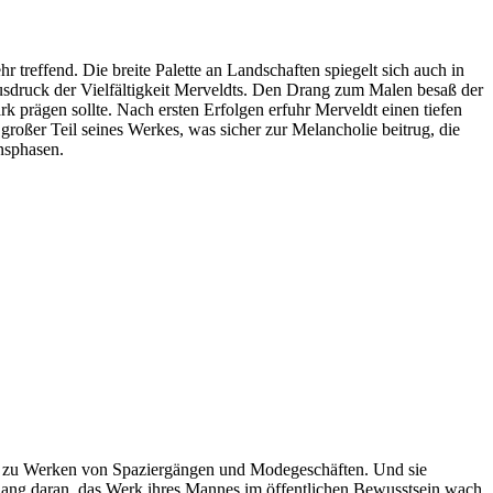
 treffend. Die breite Palette an Landschaften spiegelt sich auch in
usdruck der Vielfältigkeit Merveldts. Den Drang zum Malen besaß der
k prägen sollte. Nach ersten Erfolgen erfuhr Merveldt einen tiefen
 großer Teil seines Werkes, was sicher zur Melancholie beitrug, die
ensphasen.
 ihn zu Werken von Spaziergängen und Modegeschäften. Und sie
n lang daran, das Werk ihres Mannes im öffentlichen Bewusstsein wach