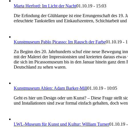
Marta Herford: Im Licht der Nacht
01.10.19 - 15:03
Die Erﬁndung der Glühlampe ist eine Errungenschaft des 19. Ja
erleuchtete Tankstellen und Einkaufszentren, Schichtarbeit und
Kunstmuseum Pablo Picasso: Im Rausch der Farbe
01.10.19 - 
Zu Beginn des 20. Jahrhunderts schuf eine neue Bewegung inne
mit der Malerei der Impressionisten und kreierten daraus etw
die sich im Picassomuseum bis in den Januar hinein ganz dem
Deutschland zu sehen waren.
Kunstmuseum Ahlen: Adam Barker-Mill
01.10.19 - 10:05
Geht es hier um Design oder um Kunst? – Diese Frage stellt s
und Installationen sind zwar formal einfach gehalten, doch wenn
LWL-Museum für Kunst und Kultur: William Turner
01.10.19 -