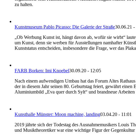
zu halten.
Kunstmuseum Pablo Picasso: Die Galerie der Straße
30.06.21 -
„Ob Werbung Kunst ist, hängt davon ab, wofür sie wirbt“ laute
um Kunst, denn sie werben für Ausstellungen namhafter Künstle
Kunststatus entscheiden, insbesondere die Frage, wer das Plakat 
FARB Borken: Imi Knoebel
30.09.20 - 12:05
Nach einem aufwendigen Umbau hat das Forum Altes Rathaus Bo
der in diesem Jahr seinen 80. Geburtstag feiert, gewährt einen
Aluminiumbild „Eva quer durch Sylt“ und brandneue Arbeiten 
Kunsthalle Münster: Moon machine, landing
03.04.20 - 11:01
2019 jährte sich der Todestag des Ausnahmemusikers Louis T
und Musiktheoretiker war eine wichtige Figur der Gegenkultur 