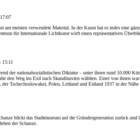
 17:07
kunst am meisten verwendete Material. In der Kunst hat es indes eine gä
rum für Internationale Lichtkunst wirft einen repräsentativen Überblic
- 15:11
 der nationalsozialistischen Diktatur – unter ihnen rund 10.000 Künstl
die den Weg ins Exil nach Skandinavien wählten. Einer von ihnen wa
h, der Tschechoslowakei, Polen, Lettland und Estland 1937 in der Nähe 
hanze blickt das Stadtmuseum auf die Gründergeneration zurück und lä
leben der Schanze.