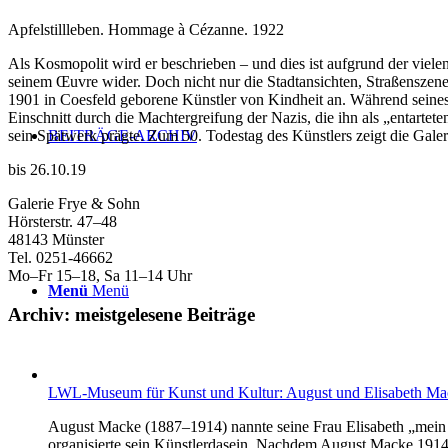
Apfelstillleben. Hommage à Cézanne. 1922
Als Kosmopolit wird er beschrieben – und dies ist aufgrund der vielen
seinem Œuvre wider. Doch nicht nur die Stadtansichten, Straßenszen
1901 in Coesfeld geborene Künstler von Kindheit an. Während seines K
Einschnitt durch die Machtergreifung der Nazis, die ihn als „entartet
sein Spätwerk prägte. Zum 50. Todestag des Künstlers zeigt die Galer
BEITRÄGE-ARCHIV
bis 26.10.19
Galerie Frye & Sohn
Hörsterstr. 47–48
48143 Münster
Tel. 0251-46662
Mo–Fr 15–18, Sa 11–14 Uhr
Menü
Menü
Archiv: meistgelesene Beiträge
LWL-Museum für Kunst und Kultur: August und Elisabeth Ma
August Macke (1887–1914) nannte seine Frau Elisabeth „mein z
organisierte sein Künstlerdasein. Nachdem August Macke 1914 a