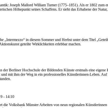
omantik: Joseph Mallord William Turner (1775–1851). Als er 1802 zum er
rischen Höhepunkt seines Schaffens. Er sieht das Erhabene der Natur,
he „Intermezzo“ in diesem Sommer und Herbst unter dem Titel „Geteilte 
Aktionskunst geteilte Wirklichkeiten erlebbar machen.
n der Berliner Hochschule der Bildenden Künste erstmals eine eigene K
nd mit ihm der Weg in ein professionelles Künstlerinnen-Leben. Auf di
tanden.
9 - 14:10
 die Volksbank Münster Arbeiten von neun regionalen Künstlerinnen u