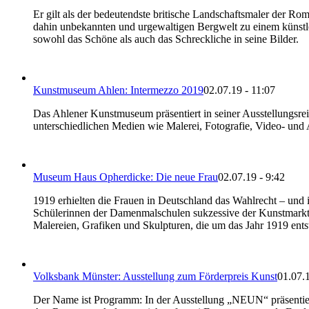
Er gilt als der bedeutendste britische Landschaftsmaler der R
dahin unbekannten und urgewaltigen Bergwelt zu einem künstle
sowohl das Schöne als auch das Schreckliche in seine Bilder.
Kunstmuseum Ahlen: Intermezzo 2019
02.07.19 - 11:07
Das Ahlener Kunstmuseum präsentiert in seiner Ausstellungsrei
unterschiedlichen Medien wie Malerei, Fotografie, Video- und 
Museum Haus Opherdicke: Die neue Frau
02.07.19 - 9:42
1919 erhielten die Frauen in Deutschland das Wahlrecht – und i
Schülerinnen der Damenmalschulen sukzessive der Kunstmarkt u
Malereien, Grafiken und Skulpturen, die um das Jahr 1919 ents
Volksbank Münster: Ausstellung zum Förderpreis Kunst
01.07.1
Der Name ist Programm: In der Ausstellung „NEUN“ präsentiert