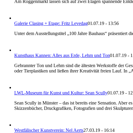
Am Roggenmarkt lassen sich auf zwei Etagen spannende Ent
Galerie Clasing + Etage: Fritz Levedag
01.07.19 - 13:56
Unter dem Ausstellungstitel „100 Jahre Bauhaus“ präsentiert 
Kunsthaus Kannen: Alles aus Erde, Lehm und Ton
01.07.19 - 
Gebrannter Ton und Lehm sind die ältesten Werkstoffe der Gesc
oder Tierplastiken und ließen ihrer Kreativität freien Lauf. I
LWL-Museum für Kunst und Kultur: Sean Scully
01.07.19 - 12
Sean Scully in Münster – das ist bereits eine Sensation. Aber 
Skizzenbücher, Druckgrafiken, Fotografien und drei Skulpturen
Westfälischer Kunstverein: Nel Aerts
27.03.19 - 16:14