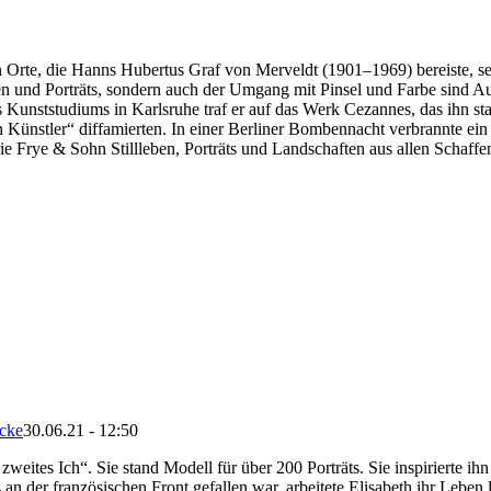
 Orte, die Hanns Hubertus Graf von Merveldt (1901–1969) bereiste, sehr
en und Porträts, sondern auch der Umgang mit Pinsel und Farbe sind A
unststudiums in Karlsruhe traf er auf das Werk Cezannes, das ihn star
en Künstler“ diffamierten. In einer Berliner Bombennacht verbrannte ein
ie Frye & Sohn Stillleben, Porträts und Landschaften aus allen Schaff
cke
30.06.21 - 12:50
weites Ich“. Sie stand Modell für über 200 Porträts. Sie inspirierte
n der französischen Front gefallen war, arbeitete Elisabeth ihr Lebe