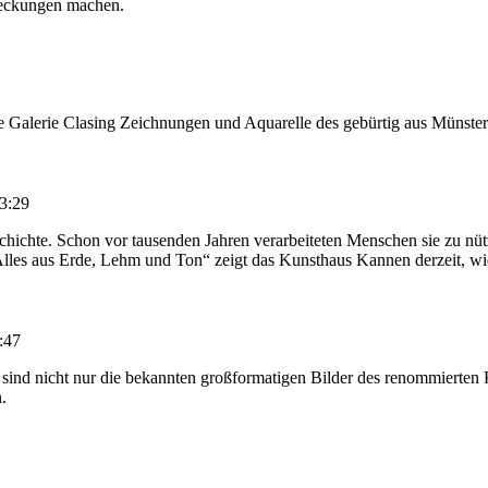
deckungen machen.
die Galerie Clasing Zeichnungen und Aquarelle des gebürtig aus Münste
13:29
hichte. Schon vor tausenden Jahren verarbeiteten Menschen sie zu nütz
n „Alles aus Erde, Lehm und Ton“ zeigt das Kunsthaus Kannen derzeit, w
:47
es sind nicht nur die bekannten großformatigen Bilder des renommierten
.