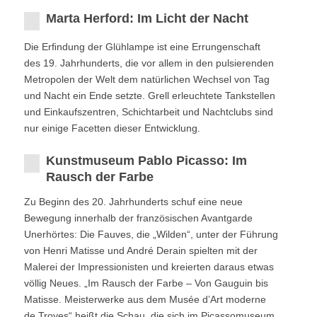
Marta Herford: Im Licht der Nacht
Die Erﬁndung der Glühlampe ist eine Errungenschaft
des 19. Jahrhunderts, die vor allem in den pulsierenden
Metropolen der Welt dem natürlichen Wechsel von Tag
und Nacht ein Ende setzte. Grell erleuchtete Tankstellen
und Einkaufszentren, Schichtarbeit und Nachtclubs sind
nur einige Facetten dieser Entwicklung.
Kunstmuseum Pablo Picasso: Im
Rausch der Farbe
Zu Beginn des 20. Jahrhunderts schuf eine neue
Bewegung innerhalb der französischen Avantgarde
Unerhörtes: Die Fauves, die „Wilden“, unter der Führung
von Henri Matisse und André Derain spielten mit der
Malerei der Impressionisten und kreierten daraus etwas
völlig Neues. „Im Rausch der Farbe – Von Gauguin bis
Matisse. Meisterwerke aus dem Musée d’Art moderne
de Troyes“ heißt die Schau, die sich im Picassomuseum