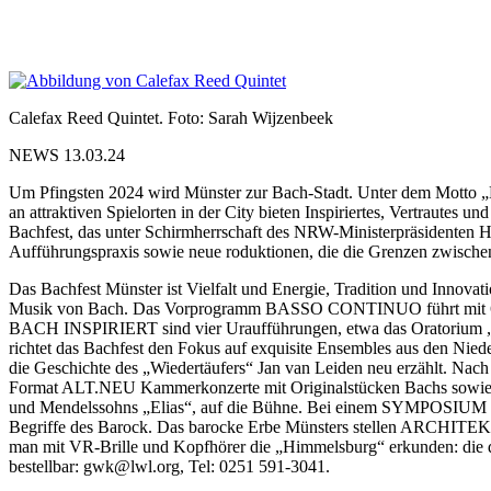
Calefax Reed Quintet. Foto: Sarah Wijzenbeek
NEWS 13.03.24
Um Pfingsten 2024 wird Münster zur Bach-Stadt. Unter dem Motto „B
an attraktiven Spielorten in der City bieten Inspiriertes, Vertrautes
Bachfest, das unter Schirmherrschaft des NRW-Ministerpräsidenten He
Aufführungspraxis sowie neue roduktionen, die die Grenzen zwische
Das Bachfest Münster ist Vielfalt und Energie, Tradition und Innovat
Musik von Bach. Das Vorprogramm BASSO CONTINUO führt mit 60 Kon
BACH INSPIRIERT sind vier Uraufführungen, etwa das Oratorium „
richtet das Bachfest den Fokus auf exquisite Ensembles aus den Nied
die Geschichte des „Wiedertäufers“ Jan van Leiden neu erzählt. 
Format ALT.NEU Kammerkonzerte mit Originalstücken Bachs sowie 
und Mendelssohns „Elias“, auf die Bühne. Bei einem SYMPOSIUM hi
Begriffe des Barock. Das barocke Erbe Münsters stellen ARCHITEKTO
man mit VR-Brille und Kopfhörer die „Himmelsburg“ erkunden: die di
bestellbar: gwk@lwl.org, Tel: 0251 591-3041.