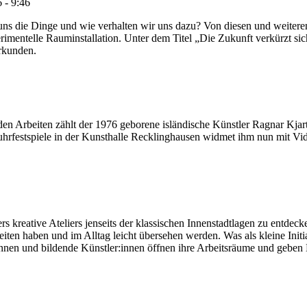
 - 9:46
 uns die Dinge und wie verhalten wir uns dazu? Von diesen und weite
mentelle Rauminstallation. Unter dem Titel „Die Zukunft verkürzt sich
rkunden.
den Arbeiten zählt der 1976 geborene isländische Künstler Ragnar Kjar
uhrfestspiele in der Kunsthalle Recklinghausen widmet ihm nun mit V
s kreative Ateliers jenseits der klassischen Innenstadtlagen zu entdecke
iten haben und im Alltag leicht übersehen werden. Was als kleine Initi
en und bildende Künstler:innen öffnen ihre Arbeitsräume und geben Einb