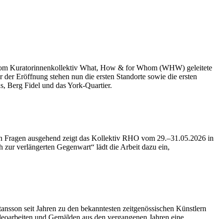
ie vom Kuratorinnenkollektiv What, How & for Whom (WHW) geleitete
r der Eröffnung stehen nun die ersten Standorte sowie die ersten
us, Berg Fidel und das York-Quartier.
ren Fragen ausgehend zeigt das Kollektiv RHO vom 29.–31.05.2026 in
 zur verlängerten Gegenwart“ lädt die Arbeit dazu ein,
tansson seit Jahren zu den bekanntesten zeitgenössischen Künstlern
ideoarbeiten und Gemälden aus den vergangenen Jahren eine