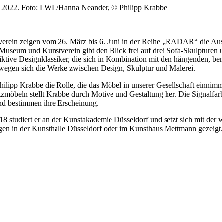
). 2022. Foto: LWL/Hanna Neander, © Philipp Krabbe
ein zeigen vom 26. März bis 6. Juni in der Reihe „RADAR“ die Ausst
useum und Kunstverein gibt den Blick frei auf drei Sofa-Skulpturen u
iktive Designklassiker, die sich in Kombination mit den hängenden, be
ewegen sich die Werke zwischen Design, Skulptur und Malerei.
ilipp Krabbe die Rolle, die das Möbel in unserer Gesellschaft einnimmt
öbeln stellt Krabbe durch Motive und Gestaltung her. Die Signalfarb
nd bestimmen ihre Erscheinung.
2018 studiert er an der Kunstakademie Düsseldorf und setzt sich mit d
ngen in der Kunsthalle Düsseldorf oder im Kunsthaus Mettmann gezeigt