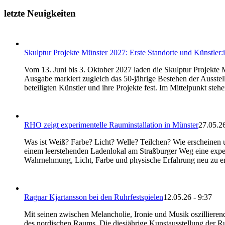
letzte Neuigkeiten
Skulptur Projekte Münster 2027: Erste Standorte und Künstler:
Vom 13. Juni bis 3. Oktober 2027 laden die Skulptur Projekt
Ausgabe markiert zugleich das 50-jährige Bestehen der Ausstell
beteiligten Künstler und ihre Projekte fest. Im Mittelpunkt ste
RHO zeigt experimentelle Rauminstallation in Münster
27.05.26
Was ist Weiß? Farbe? Licht? Welle? Teilchen? Wie erscheinen
einem leerstehenden Ladenlokal am Straßburger Weg eine experi
Wahrnehmung, Licht, Farbe und physische Erfahrung neu zu e
Ragnar Kjartansson bei den Ruhrfestspielen
12.05.26 - 9:37
Mit seinen zwischen Melancholie, Ironie und Musik oszillieren
des nordischen Raums. Die diesjährige Kunstausstellung der R