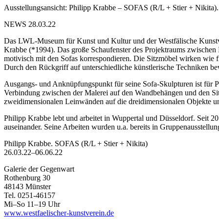
Ausstellungsansicht: Philipp Krabbe – SOFAS (R/L + Stier + Nikita
NEWS 28.03.22
Das LWL-Museum für Kunst und Kultur und der Westfälische Kunstver
Krabbe (*1994). Das große Schaufenster des Projektraums zwischen M
motivisch mit den Sofas korrespondieren. Die Sitzmöbel wirken wie f
Durch den Rückgriff auf unterschiedliche künstlerische Techniken b
Ausgangs- und Anknüpfungspunkt für seine Sofa-Skulpturen ist für Ph
Verbindung zwischen der Malerei auf den Wandbehängen und den Sitzm
zweidimensionalen Leinwänden auf die dreidimensionalen Objekte u
Philipp Krabbe lebt und arbeitet in Wuppertal und Düsseldorf. Seit 
auseinander. Seine Arbeiten wurden u.a. bereits in Gruppenausstellu
Philipp Krabbe. SOFAS (R/L + Stier + Nikita)
26.03.22–06.06.22
Galerie der Gegenwart
Rothenburg 30
48143 Münster
Tel. 0251-46157
Mi–So 11–19 Uhr
www.westfaelischer-kunstverein.de