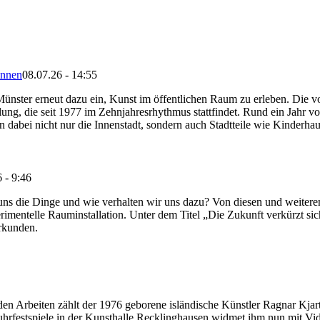
innen
08.07.26 - 14:55
e Münster erneut dazu ein, Kunst im öffentlichen Raum zu erleben. D
ung, die seit 1977 im Zehnjahresrhythmus stattfindet. Rund ein Jahr vo
hen dabei nicht nur die Innenstadt, sondern auch Stadtteile wie Kinderha
 - 9:46
 uns die Dinge und wie verhalten wir uns dazu? Von diesen und weite
mentelle Rauminstallation. Unter dem Titel „Die Zukunft verkürzt sich
rkunden.
den Arbeiten zählt der 1976 geborene isländische Künstler Ragnar Kjar
uhrfestspiele in der Kunsthalle Recklinghausen widmet ihm nun mit V