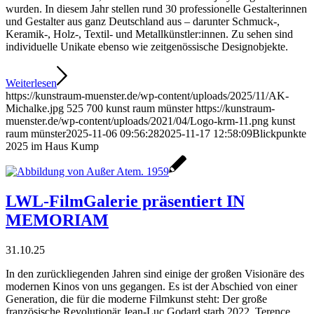
wurden. In diesem Jahr stellen rund 30 professionelle Gestalterinnen
und Gestalter aus ganz Deutschland aus – darunter Schmuck-,
Keramik-, Holz-, Textil- und Metallkünstler:innen. Zu sehen sind
individuelle Unikate ebenso wie zeitgenössische Designobjekte.
Weiterlesen
https://kunstraum-muenster.de/wp-content/uploads/2025/11/AK-
Michalke.jpg
525
700
kunst raum münster
https://kunstraum-
muenster.de/wp-content/uploads/2021/04/Logo-krm-11.png
kunst
raum münster
2025-11-06 09:56:28
2025-11-17 12:58:09
Blickpunkte
2025 im Haus Kump
LWL-FilmGalerie präsentiert IN
MEMORIAM
31.10.25
In den zurückliegenden Jahren sind einige der großen Visionäre des
modernen Kinos von uns gegangen. Es ist der Abschied von einer
Generation, die für die moderne Filmkunst steht: Der große
französische Revolutionär Jean-Luc Godard starb 2022, Terence