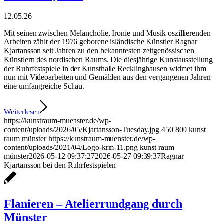
12.05.26
Mit seinen zwischen Melancholie, Ironie und Musik oszillierenden
Arbeiten zählt der 1976 geborene isländische Künstler Ragnar
Kjartansson seit Jahren zu den bekanntesten zeitgenössischen
Künstlern des nordischen Raums. Die diesjährige Kunstausstellung
der Ruhrfestspiele in der Kunsthalle Recklinghausen widmet ihm
nun mit Videoarbeiten und Gemälden aus den vergangenen Jahren
eine umfangreiche Schau.
Weiterlesen
https://kunstraum-muenster.de/wp-
content/uploads/2026/05/Kjartansson-Tuesday.jpg
450
800
kunst
raum münster
https://kunstraum-muenster.de/wp-
content/uploads/2021/04/Logo-krm-11.png
kunst raum
münster
2026-05-12 09:37:27
2026-05-27 09:39:37
Ragnar
Kjartansson bei den Ruhrfestspielen
Flanieren – Atelierrundgang durch
Münster