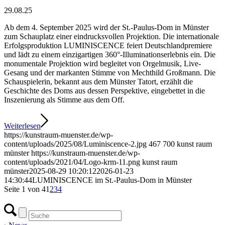
29.08.25
Ab dem 4. September 2025 wird der St.-Paulus-Dom in Münster
zum Schauplatz einer eindrucksvollen Projektion. Die internationale
Erfolgsproduktion LUMINISCENCE feiert Deutschlandpremiere
und lädt zu einem einzigartigen 360°-Illuminationserlebnis ein. Die
monumentale Projektion wird begleitet von Orgelmusik, Live-
Gesang und der markanten Stimme von Mechthild Großmann. Die
Schauspielerin, bekannt aus dem Münster Tatort, erzählt die
Geschichte des Doms aus dessen Perspektive, eingebettet in die
Inszenierung als Stimme aus dem Off.
Weiterlesen
https://kunstraum-muenster.de/wp-
content/uploads/2025/08/Luminiscence-2.jpg
467
700
kunst raum
münster
https://kunstraum-muenster.de/wp-
content/uploads/2021/04/Logo-krm-11.png
kunst raum
münster
2025-08-29 10:20:12
2026-01-23
14:30:44
LUMINISCENCE im St.-Paulus-Dom in Münster
Seite 1 von 4
1
2
3
4