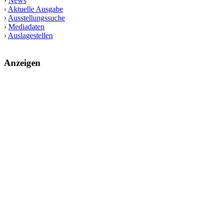
›
News
›
Aktuelle Ausgabe
›
Ausstellungssuche
›
Mediadaten
›
Auslagestellen
Anzeigen
kunst raum münster
Seit 1998 stellt das Magazin kunst raum münster jeweils
vierteljährlich das regionale Kunstgeschehen vor. Mit rund 200
Terminen und vielen Aus­­stellungs­besprechungen bietet es die
umfassendste gedruckte Zusammen­stellung von Kunstterminen für
Münster und das Münsterland bis in die angrenzende Weser-Ems-
Region, Ostwestfalen-Lippe und das Ruhrgebiet. Die gedruckte
Ausgabe erscheint in einer Auflage von 10.000 Exemplaren.