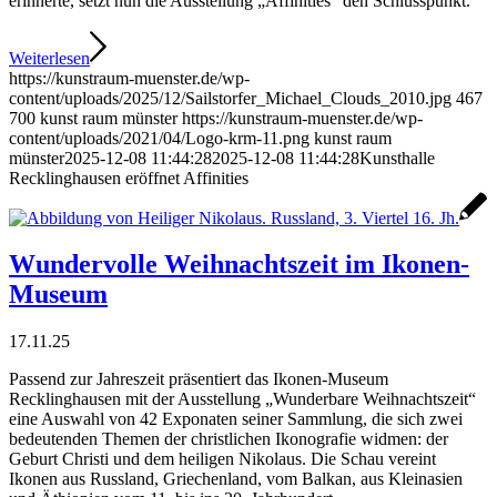
erinnerte, setzt nun die Ausstellung „Affinities“ den Schlusspunkt.
Weiterlesen
https://kunstraum-muenster.de/wp-
content/uploads/2025/12/Sailstorfer_Michael_Clouds_2010.jpg
467
700
kunst raum münster
https://kunstraum-muenster.de/wp-
content/uploads/2021/04/Logo-krm-11.png
kunst raum
münster
2025-12-08 11:44:28
2025-12-08 11:44:28
Kunsthalle
Recklinghausen eröffnet Affinities
Wundervolle Weihnachtszeit im Ikonen-
Museum
17.11.25
Passend zur Jahreszeit präsentiert das Ikonen-Museum
Recklinghausen mit der Ausstellung „Wunderbare Weihnachtszeit“
eine Auswahl von 42 Exponaten seiner Sammlung, die sich zwei
bedeutenden Themen der christlichen Ikonografie widmen: der
Geburt Christi und dem heiligen Nikolaus. Die Schau vereint
Ikonen aus Russland, Griechenland, vom Balkan, aus Kleinasien