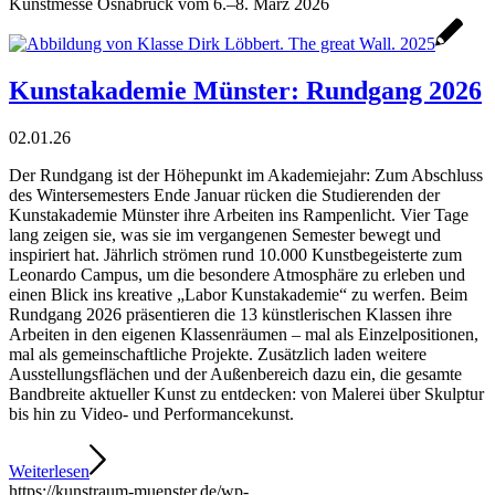
Kunstmesse Osnabrück vom 6.–8. März 2026
Kunstakademie Münster: Rundgang 2026
02.01.26
Der Rundgang ist der Höhepunkt im Akademiejahr: Zum Abschluss
des Wintersemesters Ende Januar rücken die Studierenden der
Kunstakademie Münster ihre Arbeiten ins Rampenlicht. Vier Tage
lang zeigen sie, was sie im vergangenen Semester bewegt und
inspiriert hat. Jährlich strömen rund 10.000 Kunstbegeisterte zum
Leonardo Campus, um die besondere Atmosphäre zu erleben und
einen Blick ins kreative „Labor Kunstakademie“ zu werfen. Beim
Rundgang 2026 präsentieren die 13 künstlerischen Klassen ihre
Arbeiten in den eigenen Klassenräumen – mal als Einzelpositionen,
mal als gemeinschaftliche Projekte. Zusätzlich laden weitere
Ausstellungsflächen und der Außenbereich dazu ein, die gesamte
Bandbreite aktueller Kunst zu entdecken: von Malerei über Skulptur
bis hin zu Video- und Performancekunst.
Weiterlesen
https://kunstraum-muenster.de/wp-