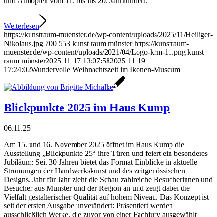
und Äthiopien vom 11. bis ins 20. Jahrhundert.
Weiterlesen
https://kunstraum-muenster.de/wp-content/uploads/2025/11/Heiliger-
Nikolaus.jpg
700
553
kunst raum münster
https://kunstraum-
muenster.de/wp-content/uploads/2021/04/Logo-krm-11.png
kunst
raum münster
2025-11-17 13:07:58
2025-11-19
17:24:02
Wundervolle Weihnachtszeit im Ikonen-Museum
Blickpunkte 2025 im Haus Kump
06.11.25
Am 15. und 16. November 2025 öffnet im Haus Kump die
Ausstellung „Blickpunkte 25“ ihre Türen und feiert ein besonderes
Jubiläum: Seit 30 Jahren bietet das Format Einblicke in aktuelle
Strömungen der Handwerkskunst und des zeitgenössischen
Designs. Jahr für Jahr zieht die Schau zahlreiche Besucherinnen und
Besucher aus Münster und der Region an und zeigt dabei die
Vielfalt gestalterischer Qualität auf hohem Niveau. Das Konzept ist
seit der ersten Ausgabe unverändert: Präsentiert werden
ausschließlich Werke, die zuvor von einer Fachjury ausgewählt