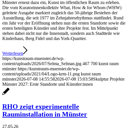
Münster erneut dazu ein, Kunst im öffentlichen Raum zu erleben.
Die vom Kuratorinnenkollektiv What, How & for Whom (WHW)
geleitete Ausgabe markiert zugleich das 50-jährige Bestehen der
Ausstellung, die seit 1977 im Zehnjahresrhythmus stattfindet. Rund
ein Jahr vor der Eröffnung stehen nun die ersten Standorte sowie die
ersten beteiligten Künstler und ihre Projekte fest. Im Mittelpunkt
stehen dabei nicht nur die Innenstadt, sondern auch Stadtteile wie
Kinderhaus, Berg Fidel und das York-Quartier.
Weiterlesen
https://kunstraum-muenster.de/wp-
content/uploads/2026/07/Selma_Selman.jpg
467
700
kunst raum
münster
https://kunstraum-muenster.de/wp-
content/uploads/2021/04/Logo-krm-11.png
kunst raum
münster
2026-07-08 14:55:58
2026-07-08 15:03:58
Skulptur Projekte
Münster 2027: Erste Standorte und Künstler:innen
RHO zeigt experimentelle
Rauminstallation in Münster
27.05.26