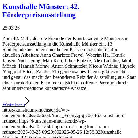
Kunsthalle Münster: 42.
Förderpreisausstellung
25.03.26
Zum 42. Mal laden die Freunde der Kunstakademie Münster zur
Förderpreisausstellung in die Kunsthalle Münster ein. 13
Studierende aus unterschiedlichen Klassen präsentieren ihre
aktuellen Arbeiten: Anna Charlotte Frevel, Woorim Ha, Henrik
Jansen, Yuna Jeong, Mari Kim, Julius Kotzke, Alex Liedtke, Jakob
Mönch, Hannah Moraw, Anton Schmutzler, Nicole Widner, Jihyeok
Yang und Frieda Zander. Ein gemeinsames Thema gibt es nicht –
und genau das macht den besonderen Reiz der Ausstellung aus. Statt
einer kuratorischen Klammer entsteht ein offener Parcours durch
sehr unterschiedliche künstlerische Ansätze.
Weiterlesen
https://kunstraum-muenster.de/wp-
content/uploads/2026/03/Yuna_Yeong.jpg
700
467
kunst raum
münster
https://kunstraum-muenster.de/wp-
content/uploads/2021/04/Logo-krm-11.png
kunst raum
münster
2026-03-25 09:29:09
2026-05-26 12:58:32
Kunsthalle
Münster: 42. Förderpreisausstellung