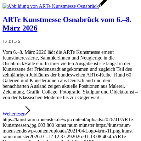
ARTe Kunstmesse Osnabrück vom 6.–8.
März 2026
12.01.26
Vom 6.–8. März 2026 lädt die ARTe Kunstmesse erneut
Kunstinteressierte, Sammler:innen und Neugierige in die
OsnabrückHalle ein. In ihrer vierten Ausgabe ist sie längst in der
Kunstszene der Friedensstadt angekommen und zugleich Teil des
zehnjährigen Jubiläums der bundesweiten ARTe-Reihe. Rund 60
Galerien und Künstler:innen aus Deutschland und dem
benachbarten Ausland zeigen aktuelle Positionen aus Malerei,
Zeichnung, Grafik, Collage, Fotografie, Skulptur und Objektkunst –
von der Klassischen Moderne bis zur Gegenwart.
Weiterlesen
https://kunstraum-muenster.de/wp-content/uploads/2026/01/ARTe-
Kunstmessen.jpg
603
800
kunst raum münster
https://kunstraum-
muenster.de/wp-content/uploads/2021/04/Logo-krm-11.png
kunst
raum münster
2026-01-12 12:37:29
2026-01-13 08:40:45
ARTe