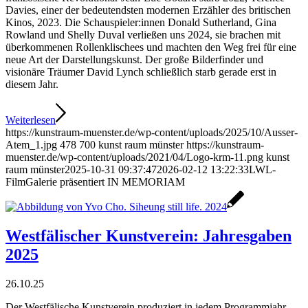
Davies, einer der bedeutendsten modernen Erzähler des britischen
Kinos, 2023. Die Schauspieler:innen Donald Sutherland, Gina
Rowland und Shelly Duval verließen uns 2024, sie brachen mit
überkommenen Rollenklischees und machten den Weg frei für eine
neue Art der Darstellungskunst. Der große Bilderfinder und
visionäre Träumer David Lynch schließlich starb gerade erst in
diesem Jahr.
Weiterlesen
https://kunstraum-muenster.de/wp-content/uploads/2025/10/Ausser-
Atem_1.jpg
478
700
kunst raum münster
https://kunstraum-
muenster.de/wp-content/uploads/2021/04/Logo-krm-11.png
kunst
raum münster
2025-10-31 09:37:47
2026-02-12 13:22:33
LWL-
FilmGalerie präsentiert IN MEMORIAM
Westfälischer Kunstverein: Jahresgaben
2025
26.10.25
Der Westfälische Kunstverein produziert in jedem Programmjahr