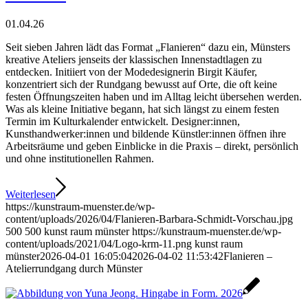
01.04.26
Seit sieben Jahren lädt das Format „Flanieren“ dazu ein, Münsters
kreative Ateliers jenseits der klassischen Innenstadtlagen zu
entdecken. Initiiert von der Modedesignerin Birgit Käufer,
konzentriert sich der Rundgang bewusst auf Orte, die oft keine
festen Öffnungszeiten haben und im Alltag leicht übersehen werden.
Was als kleine Initiative begann, hat sich längst zu einem festen
Termin im Kulturkalender entwickelt. Designer:innen,
Kunsthandwerker:innen und bildende Künstler:innen öffnen ihre
Arbeitsräume und geben Einblicke in die Praxis – direkt, persönlich
und ohne institutionellen Rahmen.
Weiterlesen
https://kunstraum-muenster.de/wp-
content/uploads/2026/04/Flanieren-Barbara-Schmidt-Vorschau.jpg
500
500
kunst raum münster
https://kunstraum-muenster.de/wp-
content/uploads/2021/04/Logo-krm-11.png
kunst raum
münster
2026-04-01 16:05:04
2026-04-02 11:53:42
Flanieren –
Atelierrundgang durch Münster