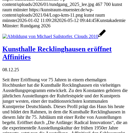
content/uploads/2026/01/rundgang_2025_lee.jpg
467
700
kunst
raum münster
https://kunstraum-muenster.de/wp-
content/uploads/2021/04/Logo-krm-11.png
kunst raum
münster
2026-01-02 11:09:28
2026-05-12 09:44:45
Kunstakademie
Münster: Rundgang 2026
Kunsthalle Recklinghausen eröffnet
Affinities
08.12.25
Seit ihrer Eröffnung vor 75 Jahren in einem ehemaligen
Hochbunker hat die Kunsthalle Recklinghausen ein vielseitiges
Ausstellungsprogramm entwickelt. Zu den Konstanten gehören die
jährlichen Ausstellungen der Ruhrfestspiele und der Kunstpreis
junger westen, einer der traditionsreichsten kommunalen
Kunstpreise Deutschlands. Dieses Profil prägt das Haus bis heute
und bildet den Rahmen, in dem die Kunsthalle Recklinghausen in
diesem Jahr ihr 75. Jubiläum mit einer Reihe von Ausstellungen
begeht. Eröffnet durch „Die Anfänge: Radical Innovations“, die an
die experimentelle Ausstellungskultur der frühen 1950er Jahre