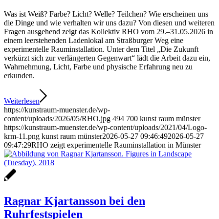
Was ist Weiß? Farbe? Licht? Welle? Teilchen? Wie erscheinen uns
die Dinge und wie verhalten wir uns dazu? Von diesen und weiteren
Fragen ausgehend zeigt das Kollektiv RHO vom 29.–31.05.2026 in
einem leerstehenden Ladenlokal am Straßburger Weg eine
experimentelle Rauminstallation. Unter dem Titel „Die Zukunft
verkürzt sich zur verlängerten Gegenwart“ lädt die Arbeit dazu ein,
Wahrnehmung, Licht, Farbe und physische Erfahrung neu zu
erkunden.
Weiterlesen
https://kunstraum-muenster.de/wp-
content/uploads/2026/05/RHO.jpg
494
700
kunst raum münster
https://kunstraum-muenster.de/wp-content/uploads/2021/04/Logo-
krm-11.png
kunst raum münster
2026-05-27 09:46:49
2026-05-27
09:47:29
RHO zeigt experimentelle Rauminstallation in Münster
Ragnar Kjartansson bei den
Ruhrfestspielen