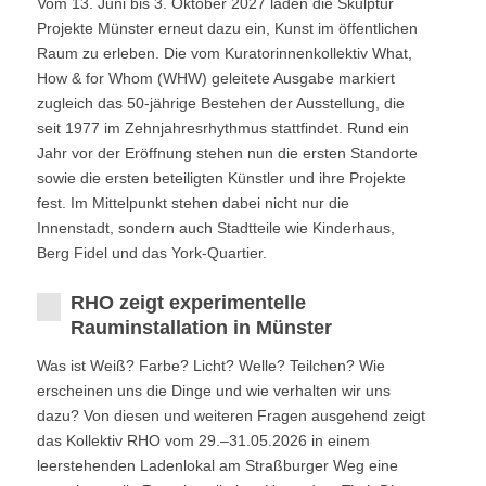
Vom 13. Juni bis 3. Oktober 2027 laden die Skulptur
Projekte Münster erneut dazu ein, Kunst im öffentlichen
Raum zu erleben. Die vom Kuratorinnenkollektiv What,
How & for Whom (WHW) geleitete Ausgabe markiert
zugleich das 50-jährige Bestehen der Ausstellung, die
seit 1977 im Zehnjahresrhythmus stattfindet. Rund ein
Jahr vor der Eröffnung stehen nun die ersten Standorte
sowie die ersten beteiligten Künstler und ihre Projekte
fest. Im Mittelpunkt stehen dabei nicht nur die
Innenstadt, sondern auch Stadtteile wie Kinderhaus,
Berg Fidel und das York-Quartier.
RHO zeigt experimentelle
Rauminstallation in Münster
Was ist Weiß? Farbe? Licht? Welle? Teilchen? Wie
erscheinen uns die Dinge und wie verhalten wir uns
dazu? Von diesen und weiteren Fragen ausgehend zeigt
das Kollektiv RHO vom 29.–31.05.2026 in einem
leerstehenden Ladenlokal am Straßburger Weg eine