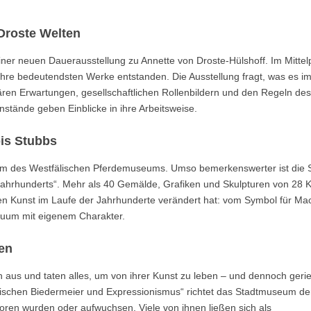
Droste Welten
einer neuen Dauerausstellung zu Annette von Droste-Hülshoff. Im Mittel
 ihre bedeutendsten Werke entstanden. Die Ausstellung fragt, was es im
ären Erwartungen, gesellschaftlichen Rollenbildern und den Regeln des
nstände geben Einblicke in ihre Arbeitsweise.
is Stubbs
mm des Westfälischen Pferdemuseums. Umso bemerkenswerter ist die
 Jahrhunderts“. Mehr als 40 Gemälde, Grafiken und Skulpturen von 28 K
hen Kunst im Laufe der Jahrhunderte verändert hat: vom Symbol für Mach
iduum mit eigenem Charakter.
en
ch aus und taten alles, um von ihrer Kunst zu leben – und dennoch gerie
wischen Biedermeier und Expressionismus“ richtet das Stadtmuseum de
boren wurden oder aufwuchsen. Viele von ihnen ließen sich als