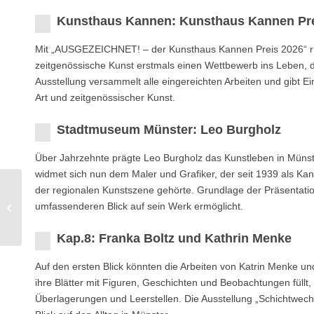
Kunsthaus Kannen: Kunsthaus Kannen Pre
Mit „AUSGEZEICHNET! – der Kunsthaus Kannen Preis 2026“ ruf
zeitgenössische Kunst erstmals einen Wettbewerb ins Leben, de
Ausstellung versammelt alle eingereichten Arbeiten und gibt Ei
Art und zeitgenössischer Kunst.
Stadtmuseum Münster: Leo Burgholz
Über Jahrzehnte prägte Leo Burgholz das Kunstleben in Münst
widmet sich nun dem Maler und Grafiker, der seit 1939 als Ka
der regionalen Kunstszene gehörte. Grundlage der Präsentation
Kunsthalle Münster: 38.
umfassenderen Blick auf sein Werk ermöglicht.
Förderpreis­ausstellung
Kap.8: Franka Boltz und Kathrin Menke
Auf den ersten Blick könnten die Arbeiten von Katrin Menke u
ihre Blätter mit Figuren, Geschichten und Beobachtungen füllt,
Überlagerungen und Leerstellen. Die Ausstellung „Schichtwech