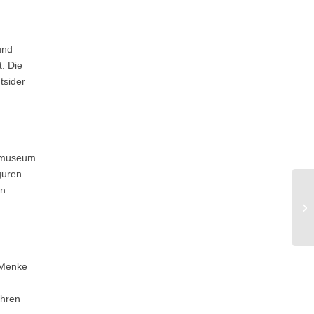
und
. Die
tsider
dtmuseum
guren
en
 Menke
ihren