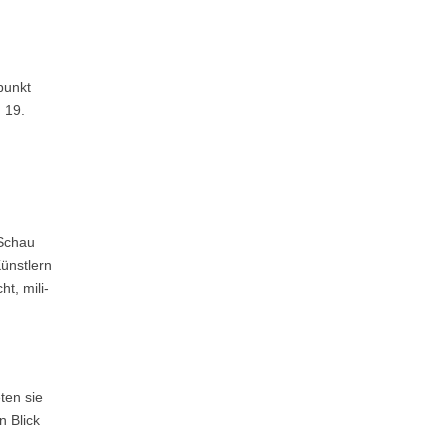
punkt
 19.
 Schau
ünstlern
t, mili-
ten sie
n Blick