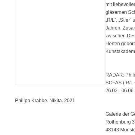
mit liebevoll
gläsernen Sch
„R/L“, „Stier“
Jahren. Zusa
zwischen Desi
Herten gebore
Kunstakademie
RADAR: Phil
SOFAS ( R/L + 
26.03.–06.06
Philipp Krabbe. Nikita. 2021
Galerie der 
Rothenburg 3
48143 Münste