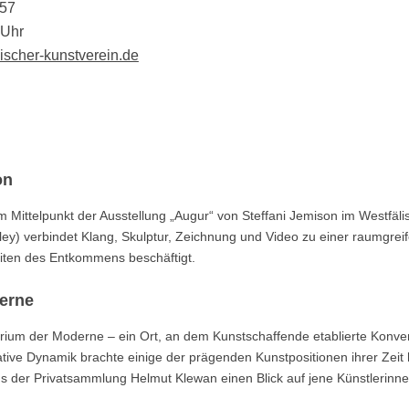
157
 Uhr
ischer-kunstverein.de
on
Mittelpunkt der Ausstellung „Augur“ von Steffani Jemison im Westfäli
ley) verbindet Klang, Skulptur, Zeichnung und Video zu einer raumgrei
keiten des Entkommens beschäftigt.
erne
orium der Moderne – ein Ort, an dem Kunstschaffende etablierte Konve
tive Dynamik brachte einige der prägenden Kunstpositionen ihrer Zeit 
der Privatsammlung Helmut Klewan einen Blick auf jene Künstlerinn