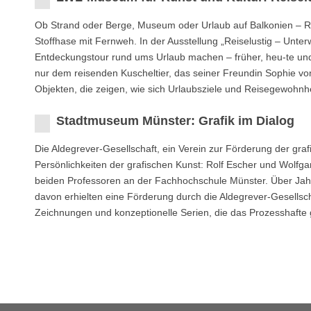
Ob Strand oder Berge, Museum oder Urlaub auf Balkonien – Reis
Stoffhase mit Fernweh. In der Ausstellung „Reiselustig – Unte
Entdeckungstour rund ums Urlaub machen – früher, heu-te u
nur dem reisenden Kuscheltier, das seiner Freundin Sophie vo
Objekten, die zeigen, wie sich Urlaubsziele und Reisegewohnh
Stadtmuseum Münster: Grafik im Dialog
Die Aldegrever-Gesellschaft, ein Verein zur Förderung der gr
Persönlichkeiten der grafischen Kunst: Rolf Escher und Wolfga
beiden Professoren an der Fachhochschule Münster. Über Jahrz
davon erhielten eine Förderung durch die Aldegrever-Gesellsch
Zeichnungen und konzeptionelle Serien, die das Prozesshafte g