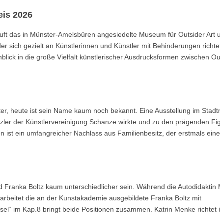
is 2026
t das in Münster-Amelsbüren angesiedelte Museum für Outsider Art 
r sich gezielt an Künstlerinnen und Künstler mit Behinderungen richtet
nblick in die große Vielfalt künstlerischer Ausdrucksformen zwischen Ou
er, heute ist sein Name kaum noch bekannt. Eine Ausstellung im Sta
nzler der Künstlervereinigung Schanze wirkte und zu den prägenden Fi
 ist ein umfangreicher Nachlass aus Familienbesitz, der erstmals ein
nd Franka Boltz kaum unterschiedlicher sein. Während die Autodidaktin
 arbeitet die an der Kunstakademie ausgebildete Franka Boltz mit
sel“ im Kap.8 bringt beide Positionen zusammen. Katrin Menke richtet 