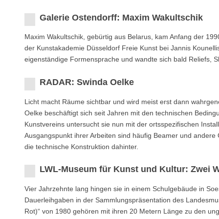
Galerie Ostendorff: Maxim Wakultschik
Maxim Wakultschik, gebürtig aus Belarus, kam Anfang der 199
der Kunstakademie Düsseldorf Freie Kunst bei Jannis Kounellis
eigenständige Formensprache und wandte sich bald Reliefs, S
RADAR: Swinda Oelke
Licht macht Räume sichtbar und wird meist erst dann wahrgenom
Oelke beschäftigt sich seit Jahren mit den technischen Bedi
Kunstvereins untersucht sie nun mit der ortsspezifischen Install
Ausgangspunkt ihrer Arbeiten sind häufig Beamer und andere Gerä
die technische Konstruktion dahinter.
LWL-Museum für Kunst und Kultur: Zwei W
Vier Jahrzehnte lang hingen sie in einem Schulgebäude in Soe
Dauerleihgaben in der Sammlungspräsentation des Landesmuse
Rot)“ von 1980 gehören mit ihren 20 Metern Länge zu den u