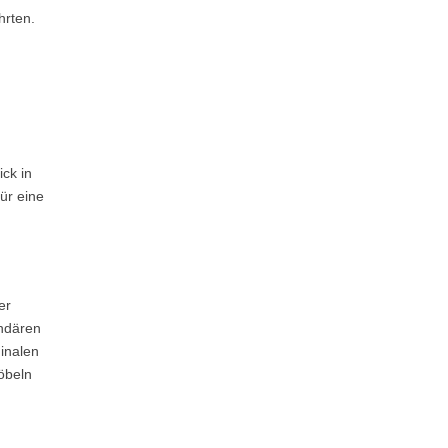
hrten.
ick in
ür eine
er
endären
inalen
öbeln