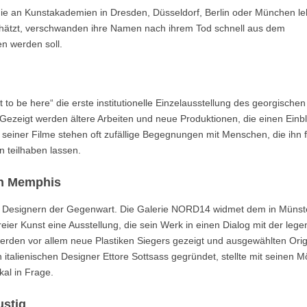
ie an Kunstakademien in Dresden, Düsseldorf, Berlin oder München le
chätzt, verschwanden ihre Namen nach ihrem Tod schnell aus dem
n werden soll.
to be here“ die erste institutionelle Einzelausstellung des georgischen
. Gezeigt werden ältere Arbeiten und neue Produktionen, die einen Einbl
seiner Filme stehen oft zufällige Begegnungen mit Menschen, die ihn f
 teilhaben lassen.
on Memphis
en Designern der Gegenwart. Die Galerie NORD14 widmet dem in Münst
ier Kunst eine Ausstellung, die sein Werk in einen Dialog mit der leg
rden vor allem neue Plastiken Siegers gezeigt und ausgewählten Orig
talienischen Designer Ettore Sottsass gegründet, stellte mit seinen M
al in Frage.
ustig