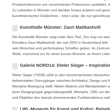
Privatschülerinnen von renommierten Professoren ausbilden, d
Zu Lebzeiten in Münster und darüber hinaus präsent und ges
kunsthistorischen Gedächtnis – eine Lücke, die nun geschlosse
Kunsthalle Münster: Zauri Matikashvili
Die Kunsthalle Münster zeigt unter dem Titel „You may not want 
Künstlers Zauri Matikashvili, der seit 2003 in Deutschland lebt
sein filmisches und performatives Schaffen geben. Im Zentrum 
Weile, manchmal nur für einen kurzen Moment, an ihrem Leben
Galerie NORD14: Dieter Sieger – Inspirati
Dieter Sieger (*1938) zählt zu den renommiertesten deutsch
beheimateten Grenzgänger zwischen Architektur, Design und fre
Memphis-Bewegung stellt. Neben Malerei und Wandarbeiten we
jener Designgruppe gegenübergestellt. Memphis, 1981 um den i
und Objekten den damals dominierenden Funktionalismus radik
LWL-Museum für Kunst und Kultur: Reisel