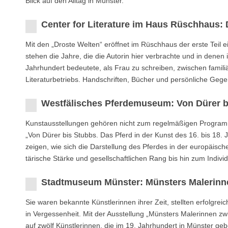
Blick auf den Alltag in Münster.
Center for Literature im Haus Rüschhaus: 
Mit den „Droste Welten“ eröffnet im Rüschhaus der erste Teil 
stehen die Jahre, die die Autorin hier verbrachte und in denen
Jahrhundert bedeutete, als Frau zu schreiben, zwischen famili
Literaturbetriebs. Handschriften, Bücher und persönliche Gege
Westfälisches Pferdemuseum: Von Dürer b
Kunstausstellungen gehören nicht zum regelmäßigen Progra
„Von Dürer bis Stubbs. Das Pferd in der Kunst des 16. bis 18.
zeigen, wie sich die Darstellung des Pferdes in der europäisc
tärische Stärke und gesellschaftlichen Rang bis hin zum Indiv
Stadtmuseum Münster: Münsters Malerinn
Sie waren bekannte Künstlerinnen ihrer Zeit, stellten erfolgrei
in Vergessenheit. Mit der Ausstellung „Münsters Malerinnen z
auf zwölf Künstlerinnen, die im 19. Jahrhundert in Münster ge