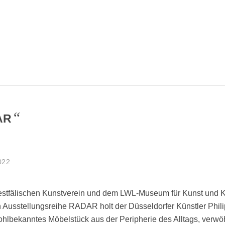
“
AR
022
estfälischen Kunstverein und dem LWL-Museum für Kunst und K
n Ausstellungsreihe RADAR holt der Düsseldorfer Künstler Phil
hlbekanntes Möbelstück aus der Peripherie des Alltags, verwö