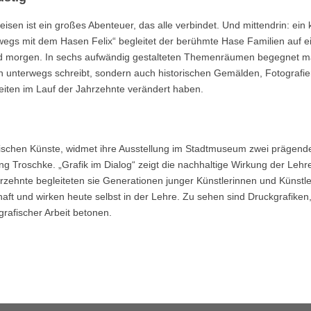
en ist ein großes Abenteuer, das alle verbindet. Und mittendrin: ein k
rwegs mit dem Hasen Felix“ begleitet der berühmte Hase Familien auf e
nd morgen. In sechs aufwändig gestalteten Themenräumen begegnet m
n unterwegs schreibt, sondern auch historischen Gemälden, Fotografi
eiten im Lauf der Jahrzehnte verändert haben.
afischen Künste, widmet ihre Ausstellung im Stadtmuseum zwei prägend
ng Troschke. „Grafik im Dialog“ zeigt die nachhaltige Wirkung der Lehr
ehnte begleiteten sie Generationen junger Künstlerinnen und Künstler
aft und wirken heute selbst in der Lehre. Zu sehen sind Druckgrafiken
rafischer Arbeit betonen.