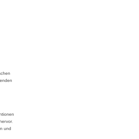
schen
fenden
ntionen
hervor.
en und