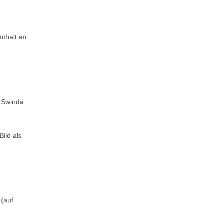
nthalt an
n Swinda
ild als
(auf