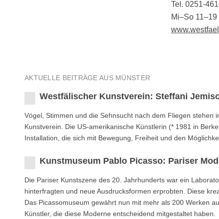
Tel. 0251-46
Mi–So 11–19
www.westfael
AKTUELLE BEITRÄGE AUS MÜNSTER
Westfälischer Kunstverein: Steffani Jemis
Vögel, Stimmen und die Sehnsucht nach dem Fliegen stehen im 
Kunstverein. Die US-amerikanische Künstlerin (* 1981 in Berke
Installation, die sich mit Bewegung, Freiheit und den Möglich
Kunstmuseum Pablo Picasso: Pariser Mod
Die Pariser Kunstszene des 20. Jahrhunderts war ein Laborat
hinterfragten und neue Ausdrucksformen erprobten. Diese krea
Das Picassomuseum gewährt nun mit mehr als 200 Werken aus 
Künstler, die diese Moderne entscheidend mitgestaltet haben.