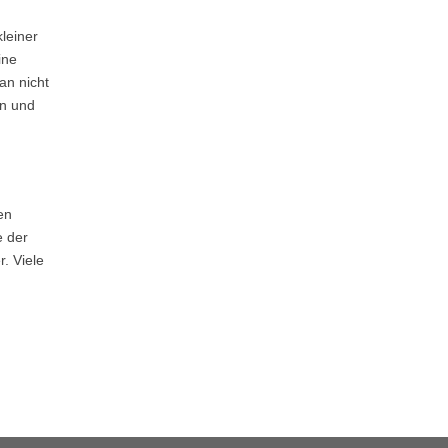
leiner
ine
an nicht
en und
en
e der
. Viele
,