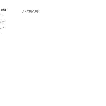
turen
ANZEIGEN
0er
sich
 in
r