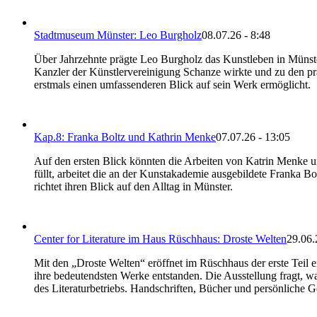
Stadtmuseum Münster: Leo Burgholz
08.07.26 - 8:48
Über Jahrzehnte prägte Leo Burgholz das Kunstleben in Münste
Kanzler der Künstlervereinigung Schanze wirkte und zu den prä
erstmals einen umfassenderen Blick auf sein Werk ermöglicht.
Kap.8: Franka Boltz und Kathrin Menke
07.07.26 - 13:05
Auf den ersten Blick könnten die Arbeiten von Katrin Menke u
füllt, arbeitet die an der Kunstakademie ausgebildete Franka 
richtet ihren Blick auf den Alltag in Münster.
Center for Literature im Haus Rüschhaus: Droste Welten
29.06.
Mit den „Droste Welten“ eröffnet im Rüschhaus der erste Teil e
ihre bedeutendsten Werke entstanden. Die Ausstellung fragt, wa
des Literaturbetriebs. Handschriften, Bücher und persönliche G