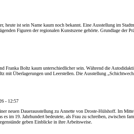
r, heute ist sein Name kaum noch bekannt. Eine Ausstellung im Stadt
genden Figuren der regionalen Kunstszene gehörte. Grundlage der Präse
nd Franka Boltz kaum unterschiedlicher sein. Während die Autodidakt
Boltz mit Überlagerungen und Leerstellen. Die Ausstellung „Schichtwe
26 - 12:57
iner neuen Dauerausstellung zu Annette von Droste-Hülshoff. Im Mittelp
s es im 19. Jahrhundert bedeutete, als Frau zu schreiben, zwischen fa
egenstände geben Einblicke in ihre Arbeitsweise.