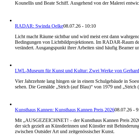
Kounellis und Beate Schiff. Ausgehend von der Malerei entwic
RADAR: Swinda Oelke
08.07.26 - 10:10
Licht macht Räume sichtbar und wird meist erst dann wahrgenomm
Bedingungen von Lichtbildprojektionen. Im RADAR-Raum des West
verändert. Ausgangspunkt ihrer Arbeiten sind häufig Beamer und 
LWL-Museum für Kunst und Kultur: Zwei Werke von Gerhard 
Vier Jahrzehnte lang hingen sie in einem Schulgebäude in So
sehen. Die Gemälde „Strich (auf Blau)“ von 1979 und „Strich
Kunsthaus Kannen: Kunsthaus Kannen Preis 2026
08.07.26 - 9
Mit „AUSGEZEICHNET! – der Kunsthaus Kannen Preis 2026“ ruf
der sich gezielt an Künstlerinnen und Künstler mit Behinderung
zwischen Outsider Art und zeitgenössischer Kunst.