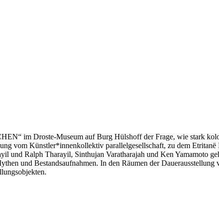
N“ im Droste-Museum auf Burg Hülshoff der Frage, wie stark koloni
ellung vom Künstler*innenkollektiv parallelgesellschaft, zu dem Etri
yil und Ralph Tharayil, Sinthujan Varatharajah und Ken Yamamoto geh
 Mythen und Bestandsaufnahmen. In den Räumen der Dauerausstellung
llungsobjekten.