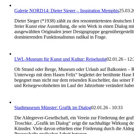
Galerie NORD14: Dieter Sieger – Inspiration Memphis
25.03.2
Dieter Sieger (*1938) zählt zu den renommiertesten deutsch
freier Kunst eine Ausstellung, die sein Werk in einen Dialog 
ausgewählten Originalen jener Designgruppe gegenübergestellt.
dominierenden Funktionalismus radikal in Frage.
LWL-Museum für Kunst und Kultur: Reiselustig
02.01.26 - 12:
Ob Strand oder Berge, Museum oder Urlaub auf Balkonien – Reise
Unterwegs mit dem Hasen Felix“ begleitet der berühmte Hase 
begegnet man nicht nur dem reisenden Kuscheltier, das seiner 
und Reisegewohnheiten im Lauf der Jahrzehnte verändert habe
Stadtmuseum Münster: Grafik im Dialog
02.01.26 - 10:33
Die Aldegrever-Gesellschaft, ein Verein zur Förderung der gr
Troschke. „Grafik im Dialog“ zeigt die nachhaltige Wirkung de
Künstler. Viele davon erhielten eine Förderung durch die Aldeg
Prozesshafte grafischer Arbeit betonen.