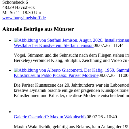
Schonebeck 6
48329 Havixbeck
Mi–So 11–18.30 Uhr
www.burg-huelshoff.de
Aktuelle Beiträge aus Münster
Westfälischer Kunstverein: Steffani Jemison
08.07.26 - 11:44
Vögel, Stimmen und die Sehnsucht nach dem Fliegen stehen im 
Berkeley) verbindet Klang, Skulptur, Zeichnung und Video zu e
Kunstmuseum Pablo Picasso: Pariser Moderne
08.07.26 - 11:00
Die Pariser Kunstszene des 20. Jahrhunderts war ein Laborato
kreative Dynamik brachte einige der prägenden Kunstposition
Künstlerinnen und Künstler, die diese Moderne entscheidend mi
Galerie Ostendorff: Maxim Wakultschik
08.07.26 - 10:40
Maxim Wakultschik, gebürtig aus Belarus, kam Anfang der 1990