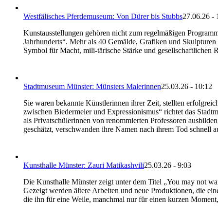
Westfälisches Pferdemuseum: Von Dürer bis Stubbs
27.06.26 - 
Kunstausstellungen gehören nicht zum regelmäßigen Programm 
Jahrhunderts“. Mehr als 40 Gemälde, Grafiken und Skulpturen v
Symbol für Macht, mili-tärische Stärke und gesellschaftlichen
Stadtmuseum Münster: Münsters Malerinnen
25.03.26 - 10:12
Sie waren bekannte Künstlerinnen ihrer Zeit, stellten erfolgrei
zwischen Biedermeier und Expressionismus“ richtet das Stadtm
als Privatschülerinnen von renommierten Professoren ausbilde
geschätzt, verschwanden ihre Namen nach ihrem Tod schnell au
Kunsthalle Münster: Zauri Matikashvili
25.03.26 - 9:03
Die Kunsthalle Münster zeigt unter dem Titel „You may not want 
Gezeigt werden ältere Arbeiten und neue Produktionen, die ein
die ihn für eine Weile, manchmal nur für einen kurzen Moment,