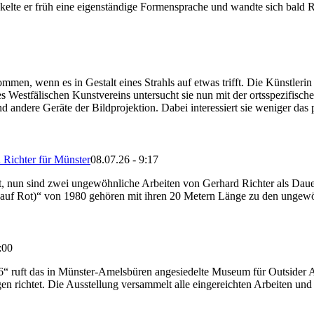
kelte er früh eine eigenständige Formensprache und wandte sich bald R
en, wenn es in Gestalt eines Strahls auf etwas trifft. Die Künstlerin 
fälischen Kunstvereins untersucht sie nun mit der ortsspezifischen I
andere Geräte der Bildprojektion. Dabei interessiert sie weniger das pr
Richter für Münster
08.07.26 - 9:17
est, nun sind zwei ungewöhnliche Arbeiten von Gerhard Richter als D
 (auf Rot)“ von 1980 gehören mit ihren 20 Metern Länge zu den unge
:00
t das in Münster-Amelsbüren angesiedelte Museum für Outsider Art 
en richtet. Die Ausstellung versammelt alle eingereichten Arbeiten und 