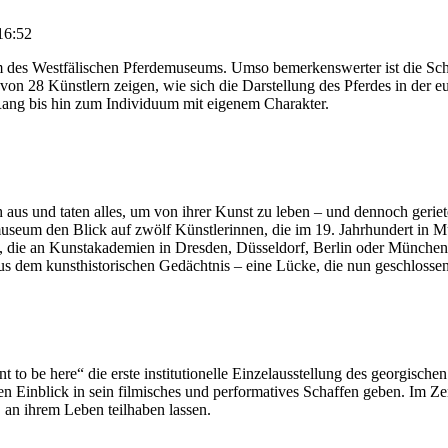
16:52
des Westfälischen Pferdemuseums. Umso bemerkenswerter ist die Schau
on 28 Künstlern zeigen, wie sich die Darstellung des Pferdes in der e
 Rang bis hin zum Individuum mit eigenem Charakter.
ch aus und taten alles, um von ihrer Kunst zu leben – und dennoch geri
useum den Blick auf zwölf Künstlerinnen, die im 19. Jahrhundert in M
n, die an Kunstakademien in Dresden, Düsseldorf, Berlin oder München 
s dem kunsthistorischen Gedächtnis – eine Lücke, die nun geschlossen
to be here“ die erste institutionelle Einzelausstellung des georgischen 
en Einblick in sein filmisches und performatives Schaffen geben. Im Z
 an ihrem Leben teilhaben lassen.