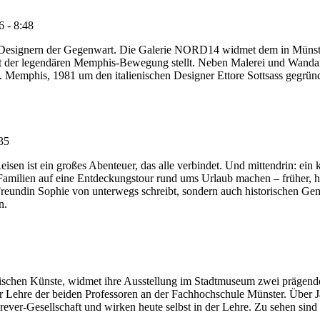
6 - 8:48
en Designern der Gegenwart. Die Galerie NORD14 widmet dem in Münst
mit der legendären Memphis-Bewegung stellt. Neben Malerei und Wandar
 Memphis, 1981 um den italienischen Designer Ettore Sottsass gegründ
35
n ist ein großes Abenteuer, das alle verbindet. Und mittendrin: ein k
Familien auf eine Entdeckungstour rund ums Urlaub machen – früher, 
Freundin Sophie von unterwegs schreibt, sondern auch historischen Gem
n.
afischen Künste, widmet ihre Ausstellung im Stadtmuseum zwei prägend
r Lehre der beiden Professoren an der Fachhochschule Münster. Über J
rever-Gesellschaft und wirken heute selbst in der Lehre. Zu sehen sin