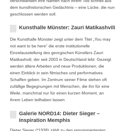
verschwanden ihre Namen nach ihrem Tod schnell aus
dem kunsthistorischen Gedächtnis – eine Lücke, die nun
geschlossen werden soll.
Kunsthalle Münster: Zauri Matikashvili
Die Kunsthalle Münster zeigt unter dem Titel „You may
not want to be here“ die erste institutionelle
Einzelausstellung des georgischen Künstlers Zauri
Matikashvili, der seit 2003 in Deutschland lebt. Gezeigt
werden ältere Arbeiten und neue Produktionen, die
einen Einblick in sein filmisches und performatives
Schaffen geben. Im Zentrum seiner Filme stehen oft
zufällige Begegnungen mit Menschen, die ihn für eine
Weile, manchmal nur für einen kurzen Moment, an
ihrem Leben teilhaben lassen.
Galerie NORD14: Dieter Sieger –
Inspiration Memphis
Dieter Sieger (*1938) zählt zu den renommiertesten