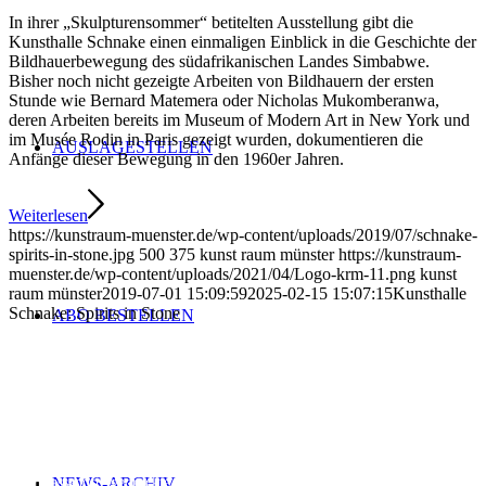
In ihrer „Skulpturensommer“ betitelten Ausstellung gibt die
Kunsthalle Schnake einen einmaligen Einblick in die Geschichte der
Bildhauerbewegung des südafrikanischen Landes Simbabwe.
Bisher noch nicht gezeigte Arbeiten von Bildhauern der ersten
Stunde wie Bernard Matemera oder Nicholas Mukomberanwa,
deren Arbeiten bereits im Museum of Modern Art in New York und
im Musée Rodin in Paris gezeigt wurden, dokumentieren die
AUSLAGESTELLEN
Anfänge dieser Bewegung in den 1960er Jahren.
Weiterlesen
https://kunstraum-muenster.de/wp-content/uploads/2019/07/schnake-
spirits-in-stone.jpg
500
375
kunst raum münster
https://kunstraum-
muenster.de/wp-content/uploads/2021/04/Logo-krm-11.png
kunst
raum münster
2019-07-01 15:09:59
2025-02-15 15:07:15
Kunsthalle
Schnake: Spirits in Stone
ABO BESTELLEN
kunst raum münster
Seit 1998 stellt das Magazin kunst raum münster jeweils
vierteljährlich das regionale Kunstgeschehen vor. Mit rund 200
Terminen und vielen Aus­­stellungs­besprechungen bietet es die
umfassendste gedruckte Zusammen­stellung von Kunstterminen für
NEWS-ARCHIV