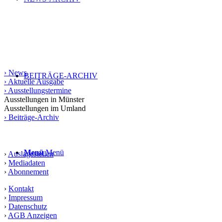
Münster und das Münsterland bis in die angrenzende Weser-Ems-
Region, Ostwestfalen-Lippe und das Ruhrgebiet. Die gedruckte
Ausgabe erscheint in einer Auflage von 10.000 Exemplaren.
Informationen
› News
BEITRÄGE-ARCHIV
› Aktuelle Ausgabe
› Ausstellungstermine
Ausstellungen in Münster
Ausstellungen im Umland
› Beiträge-Archiv
Service
Menü
Menü
›
Auslagestellen
›
Mediadaten
›
Abonnement
›
Kontakt
›
Impressum
›
Datenschutz
›
AGB Anzeigen