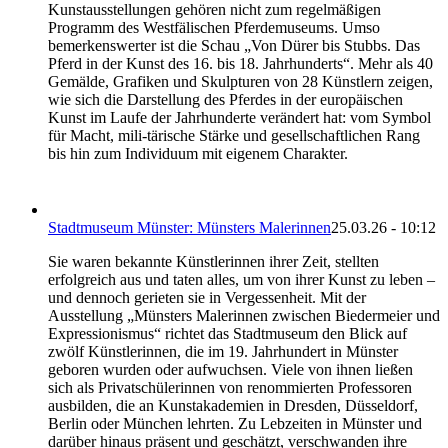
Kunstausstellungen gehören nicht zum regelmäßigen
Programm des Westfälischen Pferdemuseums. Umso
bemerkenswerter ist die Schau „Von Dürer bis Stubbs. Das
Pferd in der Kunst des 16. bis 18. Jahrhunderts“. Mehr als 40
Gemälde, Grafiken und Skulpturen von 28 Künstlern zeigen,
wie sich die Darstellung des Pferdes in der europäischen
Kunst im Laufe der Jahrhunderte verändert hat: vom Symbol
für Macht, mili-tärische Stärke und gesellschaftlichen Rang
bis hin zum Individuum mit eigenem Charakter.
Stadtmuseum Münster: Münsters Malerinnen
25.03.26 - 10:12
Sie waren bekannte Künstlerinnen ihrer Zeit, stellten
erfolgreich aus und taten alles, um von ihrer Kunst zu leben –
und dennoch gerieten sie in Vergessenheit. Mit der
Ausstellung „Münsters Malerinnen zwischen Biedermeier und
Expressionismus“ richtet das Stadtmuseum den Blick auf
zwölf Künstlerinnen, die im 19. Jahrhundert in Münster
geboren wurden oder aufwuchsen. Viele von ihnen ließen
sich als Privatschülerinnen von renommierten Professoren
ausbilden, die an Kunstakademien in Dresden, Düsseldorf,
Berlin oder München lehrten. Zu Lebzeiten in Münster und
darüber hinaus präsent und geschätzt, verschwanden ihre