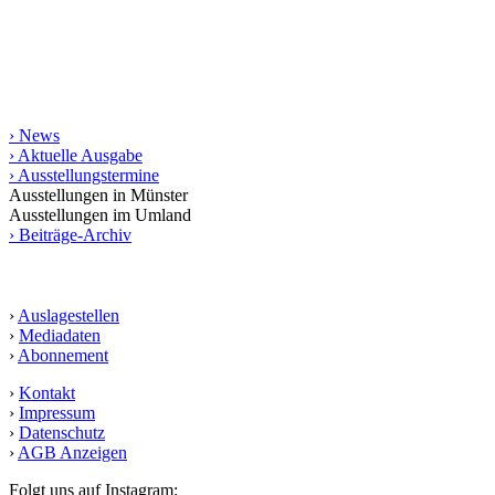
Region, Ostwestfalen-Lippe und das Ruhrgebiet. Die gedruckte
Ausgabe erscheint in einer Auflage von 10.000 Exemplaren.
Informationen
› News
› Aktuelle Ausgabe
› Ausstellungstermine
Ausstellungen in Münster
Ausstellungen im Umland
› Beiträge-Archiv
Service
›
Auslagestellen
›
Mediadaten
›
Abonnement
›
Kontakt
›
Impressum
›
Datenschutz
›
AGB Anzeigen
Folgt uns auf Instagram: