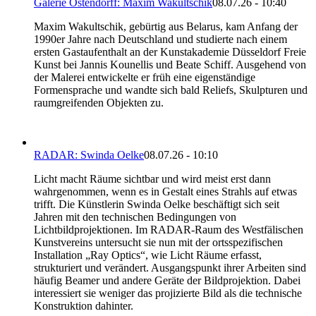
Galerie Ostendorff: Maxim Wakultschik
08.07.26 - 10:40
Maxim Wakultschik, gebürtig aus Belarus, kam Anfang der
1990er Jahre nach Deutschland und studierte nach einem
ersten Gastaufenthalt an der Kunstakademie Düsseldorf Freie
Kunst bei Jannis Kounellis und Beate Schiff. Ausgehend von
der Malerei entwickelte er früh eine eigenständige
Formensprache und wandte sich bald Reliefs, Skulpturen und
raumgreifenden Objekten zu.
RADAR: Swinda Oelke
08.07.26 - 10:10
Licht macht Räume sichtbar und wird meist erst dann
wahrgenommen, wenn es in Gestalt eines Strahls auf etwas
trifft. Die Künstlerin Swinda Oelke beschäftigt sich seit
Jahren mit den technischen Bedingungen von
Lichtbildprojektionen. Im RADAR-Raum des Westfälischen
Kunstvereins untersucht sie nun mit der ortsspezifischen
Installation „Ray Optics“, wie Licht Räume erfasst,
strukturiert und verändert. Ausgangspunkt ihrer Arbeiten sind
häufig Beamer und andere Geräte der Bildprojektion. Dabei
interessiert sie weniger das projizierte Bild als die technische
Konstruktion dahinter.