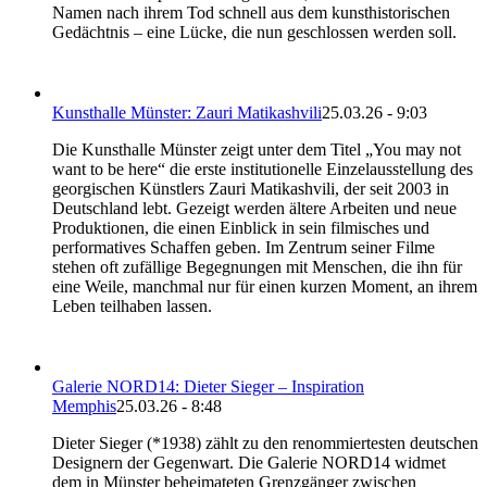
Namen nach ihrem Tod schnell aus dem kunsthistorischen
Gedächtnis – eine Lücke, die nun geschlossen werden soll.
Kunsthalle Münster: Zauri Matikashvili
25.03.26 - 9:03
Die Kunsthalle Münster zeigt unter dem Titel „You may not
want to be here“ die erste institutionelle Einzelausstellung des
georgischen Künstlers Zauri Matikashvili, der seit 2003 in
Deutschland lebt. Gezeigt werden ältere Arbeiten und neue
Produktionen, die einen Einblick in sein filmisches und
performatives Schaffen geben. Im Zentrum seiner Filme
stehen oft zufällige Begegnungen mit Menschen, die ihn für
eine Weile, manchmal nur für einen kurzen Moment, an ihrem
Leben teilhaben lassen.
Galerie NORD14: Dieter Sieger – Inspiration
Memphis
25.03.26 - 8:48
Dieter Sieger (*1938) zählt zu den renommiertesten deutschen
Designern der Gegenwart. Die Galerie NORD14 widmet
dem in Münster beheimateten Grenzgänger zwischen