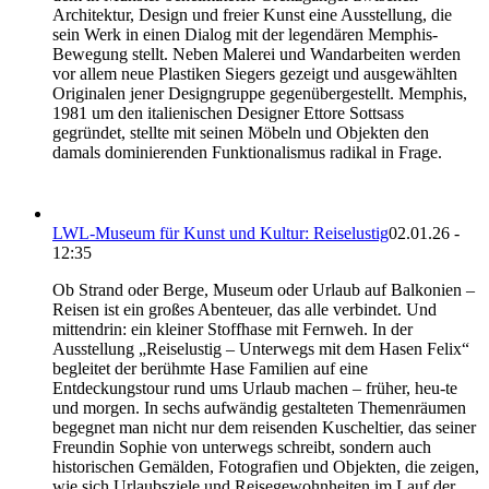
Architektur, Design und freier Kunst eine Ausstellung, die
sein Werk in einen Dialog mit der legendären Memphis-
Bewegung stellt. Neben Malerei und Wandarbeiten werden
vor allem neue Plastiken Siegers gezeigt und ausgewählten
Originalen jener Designgruppe gegenübergestellt. Memphis,
1981 um den italienischen Designer Ettore Sottsass
gegründet, stellte mit seinen Möbeln und Objekten den
damals dominierenden Funktionalismus radikal in Frage.
LWL-Museum für Kunst und Kultur: Reiselustig
02.01.26 -
12:35
Ob Strand oder Berge, Museum oder Urlaub auf Balkonien –
Reisen ist ein großes Abenteuer, das alle verbindet. Und
mittendrin: ein kleiner Stoffhase mit Fernweh. In der
Ausstellung „Reiselustig – Unterwegs mit dem Hasen Felix“
begleitet der berühmte Hase Familien auf eine
Entdeckungstour rund ums Urlaub machen – früher, heu-te
und morgen. In sechs aufwändig gestalteten Themenräumen
begegnet man nicht nur dem reisenden Kuscheltier, das seiner
Freundin Sophie von unterwegs schreibt, sondern auch
historischen Gemälden, Fotografien und Objekten, die zeigen,
wie sich Urlaubsziele und Reisegewohnheiten im Lauf der