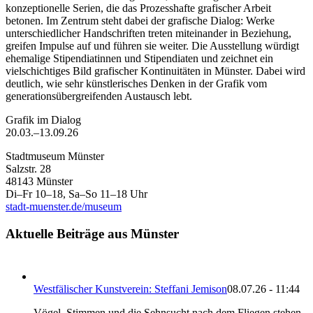
konzeptionelle Serien, die das Prozesshafte grafischer Arbeit
betonen. Im Zentrum steht dabei der grafische Dialog: Werke
unterschiedlicher Handschriften treten miteinander in Beziehung,
greifen Impulse auf und führen sie weiter. Die Ausstellung würdigt
ehemalige Stipendiatinnen und Stipendiaten und zeichnet ein
vielschichtiges Bild grafischer Kontinuitäten in Münster. Dabei wird
deutlich, wie sehr künstlerisches Denken in der Grafik vom
generationsübergreifenden Austausch lebt.
Grafik im Dialog
20.03.–13.09.26
Stadtmuseum Münster
Salzstr. 28
48143 Münster
Di–Fr 10–18, Sa–So 11–18 Uhr
stadt-muenster.de/museum
Aktuelle Beiträge aus Münster
Westfälischer Kunstverein: Steffani Jemison
08.07.26 - 11:44
Vögel, Stimmen und die Sehnsucht nach dem Fliegen stehen