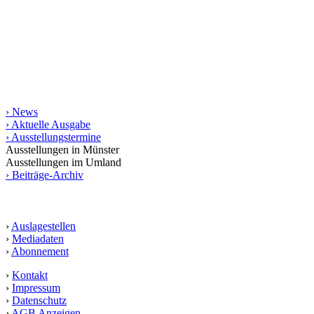
umfassendste gedruckte Zusammen­stellung von Kunstterminen für
Münster und das Münsterland bis in die angrenzende Weser-Ems-
Region, Ostwestfalen-Lippe und das Ruhrgebiet. Die gedruckte
Ausgabe erscheint in einer Auflage von 10.000 Exemplaren.
Informationen
› News
› Aktuelle Ausgabe
› Ausstellungstermine
Ausstellungen in Münster
Ausstellungen im Umland
› Beiträge-Archiv
Service
›
Auslagestellen
›
Mediadaten
›
Abonnement
›
Kontakt
›
Impressum
›
Datenschutz
›
AGB Anzeigen