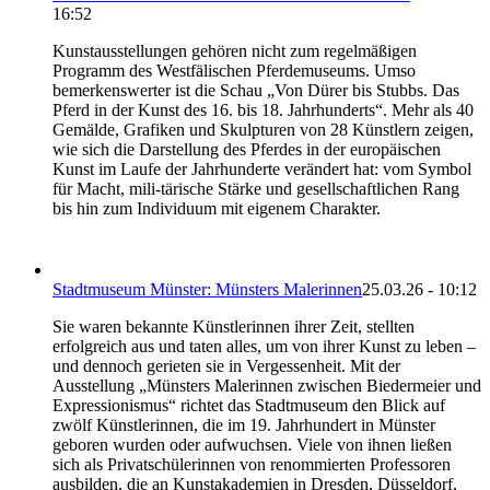
16:52
Kunstausstellungen gehören nicht zum regelmäßigen
Programm des Westfälischen Pferdemuseums. Umso
bemerkenswerter ist die Schau „Von Dürer bis Stubbs. Das
Pferd in der Kunst des 16. bis 18. Jahrhunderts“. Mehr als 40
Gemälde, Grafiken und Skulpturen von 28 Künstlern zeigen,
wie sich die Darstellung des Pferdes in der europäischen
Kunst im Laufe der Jahrhunderte verändert hat: vom Symbol
für Macht, mili-tärische Stärke und gesellschaftlichen Rang
bis hin zum Individuum mit eigenem Charakter.
Stadtmuseum Münster: Münsters Malerinnen
25.03.26 - 10:12
Sie waren bekannte Künstlerinnen ihrer Zeit, stellten
erfolgreich aus und taten alles, um von ihrer Kunst zu leben –
und dennoch gerieten sie in Vergessenheit. Mit der
Ausstellung „Münsters Malerinnen zwischen Biedermeier und
Expressionismus“ richtet das Stadtmuseum den Blick auf
zwölf Künstlerinnen, die im 19. Jahrhundert in Münster
geboren wurden oder aufwuchsen. Viele von ihnen ließen
sich als Privatschülerinnen von renommierten Professoren
ausbilden, die an Kunstakademien in Dresden, Düsseldorf,