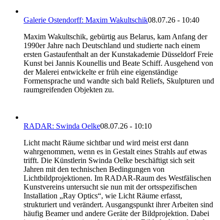
Galerie Ostendorff: Maxim Wakultschik
08.07.26 - 10:40
Maxim Wakultschik, gebürtig aus Belarus, kam Anfang der
1990er Jahre nach Deutschland und studierte nach einem
ersten Gastaufenthalt an der Kunstakademie Düsseldorf Freie
Kunst bei Jannis Kounellis und Beate Schiff. Ausgehend von
der Malerei entwickelte er früh eine eigenständige
Formensprache und wandte sich bald Reliefs, Skulpturen und
raumgreifenden Objekten zu.
RADAR: Swinda Oelke
08.07.26 - 10:10
Licht macht Räume sichtbar und wird meist erst dann
wahrgenommen, wenn es in Gestalt eines Strahls auf etwas
trifft. Die Künstlerin Swinda Oelke beschäftigt sich seit
Jahren mit den technischen Bedingungen von
Lichtbildprojektionen. Im RADAR-Raum des Westfälischen
Kunstvereins untersucht sie nun mit der ortsspezifischen
Installation „Ray Optics“, wie Licht Räume erfasst,
strukturiert und verändert. Ausgangspunkt ihrer Arbeiten sind
häufig Beamer und andere Geräte der Bildprojektion. Dabei