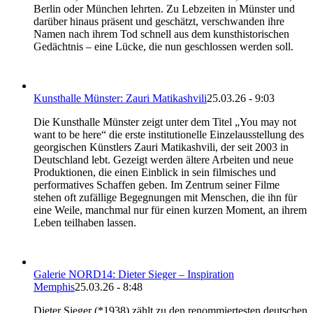
Berlin oder München lehrten. Zu Lebzeiten in Münster und
darüber hinaus präsent und geschätzt, verschwanden ihre
Namen nach ihrem Tod schnell aus dem kunsthistorischen
Gedächtnis – eine Lücke, die nun geschlossen werden soll.
Kunsthalle Münster: Zauri Matikashvili
25.03.26 - 9:03
Die Kunsthalle Münster zeigt unter dem Titel „You may not
want to be here“ die erste institutionelle Einzelausstellung des
georgischen Künstlers Zauri Matikashvili, der seit 2003 in
Deutschland lebt. Gezeigt werden ältere Arbeiten und neue
Produktionen, die einen Einblick in sein filmisches und
performatives Schaffen geben. Im Zentrum seiner Filme
stehen oft zufällige Begegnungen mit Menschen, die ihn für
eine Weile, manchmal nur für einen kurzen Moment, an ihrem
Leben teilhaben lassen.
Galerie NORD14: Dieter Sieger – Inspiration
Memphis
25.03.26 - 8:48
Dieter Sieger (*1938) zählt zu den renommiertesten deutschen