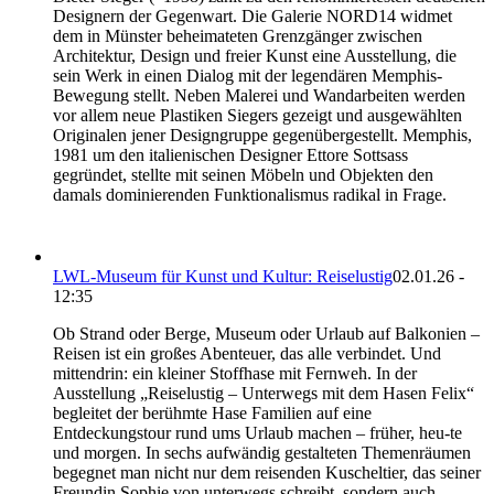
Designern der Gegenwart. Die Galerie NORD14 widmet
dem in Münster beheimateten Grenzgänger zwischen
Architektur, Design und freier Kunst eine Ausstellung, die
sein Werk in einen Dialog mit der legendären Memphis-
Bewegung stellt. Neben Malerei und Wandarbeiten werden
vor allem neue Plastiken Siegers gezeigt und ausgewählten
Originalen jener Designgruppe gegenübergestellt. Memphis,
1981 um den italienischen Designer Ettore Sottsass
gegründet, stellte mit seinen Möbeln und Objekten den
damals dominierenden Funktionalismus radikal in Frage.
LWL-Museum für Kunst und Kultur: Reiselustig
02.01.26 -
12:35
Ob Strand oder Berge, Museum oder Urlaub auf Balkonien –
Reisen ist ein großes Abenteuer, das alle verbindet. Und
mittendrin: ein kleiner Stoffhase mit Fernweh. In der
Ausstellung „Reiselustig – Unterwegs mit dem Hasen Felix“
begleitet der berühmte Hase Familien auf eine
Entdeckungstour rund ums Urlaub machen – früher, heu-te
und morgen. In sechs aufwändig gestalteten Themenräumen
begegnet man nicht nur dem reisenden Kuscheltier, das seiner
Freundin Sophie von unterwegs schreibt, sondern auch