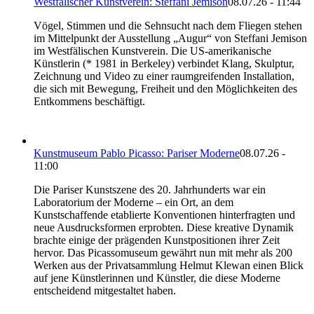
Westfälischer Kunstverein: Steffani Jemison
08.07.26 - 11:44
Vögel, Stimmen und die Sehnsucht nach dem Fliegen stehen
im Mittelpunkt der Ausstellung „Augur“ von Steffani Jemison
im Westfälischen Kunstverein. Die US-amerikanische
Künstlerin (* 1981 in Berkeley) verbindet Klang, Skulptur,
Zeichnung und Video zu einer raumgreifenden Installation,
die sich mit Bewegung, Freiheit und den Möglichkeiten des
Entkommens beschäftigt.
Kunstmuseum Pablo Picasso: Pariser Moderne
08.07.26 -
11:00
Die Pariser Kunstszene des 20. Jahrhunderts war ein
Laboratorium der Moderne – ein Ort, an dem
Kunstschaffende etablierte Konventionen hinterfragten und
neue Ausdrucksformen erprobten. Diese kreative Dynamik
brachte einige der prägenden Kunstpositionen ihrer Zeit
hervor. Das Picassomuseum gewährt nun mit mehr als 200
Werken aus der Privatsammlung Helmut Klewan einen Blick
auf jene Künstlerinnen und Künstler, die diese Moderne
entscheidend mitgestaltet haben.