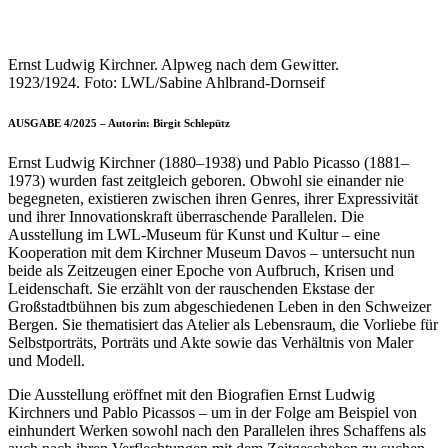
Ernst Ludwig Kirchner. Alpweg nach dem Gewitter.
1923/1924. Foto: LWL/Sabine Ahlbrand-Dornseif
AUSGABE 4/2025 – Autorin: Birgit Schlepütz
Ernst Ludwig Kirchner (1880–1938) und Pablo Picasso (1881–
1973) wurden fast zeitgleich geboren. Obwohl sie einander nie
begegneten, existieren zwischen ihren Genres, ihrer Expressivität
und ihrer Innovationskraft überraschende Parallelen. Die
Ausstellung im LWL-Museum für Kunst und Kultur – eine
Kooperation mit dem Kirchner Museum Davos – untersucht nun
beide als Zeitzeugen einer Epoche von Aufbruch, Krisen und
Leidenschaft. Sie erzählt von der rauschenden Ekstase der
Großstadtbühnen bis zum abgeschiedenen Leben in den Schweizer
Bergen. Sie thematisiert das Atelier als Lebensraum, die Vorliebe für
Selbstporträts, Porträts und Akte sowie das Verhältnis von Maler
und Modell.
Die Ausstellung eröffnet mit den Biografien Ernst Ludwig
Kirchners und Pablo Picassos – um in der Folge am Beispiel von
einhundert Werken sowohl nach den Parallelen ihres Schaffens als