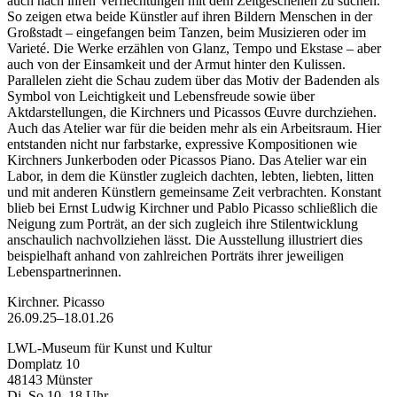
auch nach ihren Verflechtungen mit dem Zeitgeschehen zu suchen.
So zeigen etwa beide Künstler auf ihren Bildern Menschen in der
Großstadt – eingefangen beim Tanzen, beim Musizieren oder im
Varieté. Die Werke erzählen von Glanz, Tempo und Ekstase – aber
auch von der Einsamkeit und der Armut hinter den Kulissen.
Parallelen zieht die Schau zudem über das Motiv der Badenden als
Symbol von Leichtigkeit und Lebensfreude sowie über
Aktdarstellungen, die Kirchners und Picassos Œuvre durchziehen.
Auch das Atelier war für die beiden mehr als ein Arbeitsraum. Hier
entstanden nicht nur farbstarke, expressive Kompositionen wie
Kirchners Junkerboden oder Picassos Piano. Das Atelier war ein
Labor, in dem die Künstler zugleich dachten, lebten, liebten, litten
und mit anderen Künstlern gemeinsame Zeit verbrachten. Konstant
blieb bei Ernst Ludwig Kirchner und Pablo Picasso schließlich die
Neigung zum Porträt, an der sich zugleich ihre Stilentwicklung
anschaulich nachvollziehen lässt. Die Ausstellung illustriert dies
beispielhaft anhand von zahlreichen Porträts ihrer jeweiligen
Lebenspartnerinnen.
Kirchner. Picasso
26.09.25–18.01.26
LWL-Museum für Kunst und Kultur
Domplatz 10
48143 Münster
Di–So 10–18 Uhr