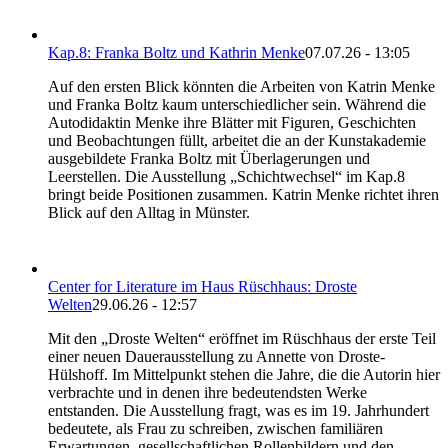
Kap.8: Franka Boltz und Kathrin Menke
07.07.26 - 13:05
Auf den ersten Blick könnten die Arbeiten von Katrin Menke
und Franka Boltz kaum unterschiedlicher sein. Während die
Autodidaktin Menke ihre Blätter mit Figuren, Geschichten
und Beobachtungen füllt, arbeitet die an der Kunstakademie
ausgebildete Franka Boltz mit Überlagerungen und
Leerstellen. Die Ausstellung „Schichtwechsel“ im Kap.8
bringt beide Positionen zusammen. Katrin Menke richtet ihren
Blick auf den Alltag in Münster.
Center for Literature im Haus Rüschhaus: Droste
Welten
29.06.26 - 12:57
Mit den „Droste Welten“ eröffnet im Rüschhaus der erste Teil
einer neuen Dauerausstellung zu Annette von Droste-
Hülshoff. Im Mittelpunkt stehen die Jahre, die die Autorin hier
verbrachte und in denen ihre bedeutendsten Werke
entstanden. Die Ausstellung fragt, was es im 19. Jahrhundert
bedeutete, als Frau zu schreiben, zwischen familiären
Erwartungen, gesellschaftlichen Rollenbildern und den