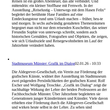
Reisen ist ein großes Abenteuer, das alle verbindet. Und
mittendrin: ein kleiner Stoffhase mit Fernweh. In der
Ausstellung „Reiselustig – Unterwegs mit dem Hasen Felix“
begleitet der berühmte Hase Familien auf eine
Entdeckungstour rund ums Urlaub machen – früher, heu-te
und morgen. In sechs aufwändig gestalteten Themenräumen
begegnet man nicht nur dem reisenden Kuscheltier, das seiner
Freundin Sophie von unterwegs schreibt, sondern auch
historischen Gemälden, Fotografien und Objekten, die zeigen,
wie sich Urlaubsziele und Reisegewohnheiten im Lauf der
Jahrzehnte verändert haben.
Stadtmuseum Münster: Grafik im Dialog
02.01.26 - 10:33
Die Aldegrever-Gesellschaft, ein Verein zur Förderung der
grafischen Künste, widmet ihre Ausstellung im Stadtmuseum
zwei prägenden Persönlichkeiten der grafischen Kunst: Rolf
Escher und Wolfgang Troschke. „Grafik im Dialog“ zeigt die
nachhaltige Wirkung der Lehre der beiden Professoren an der
Fachhochschule Münster. Über Jahrzehnte begleiteten sie
Generationen junger Künstlerinnen und Künstler. Viele davon
erhielten eine Förderung durch die Aldegrever-Gesellschaft
und wirken heute selbst in der Lehre. Zu sehen sind