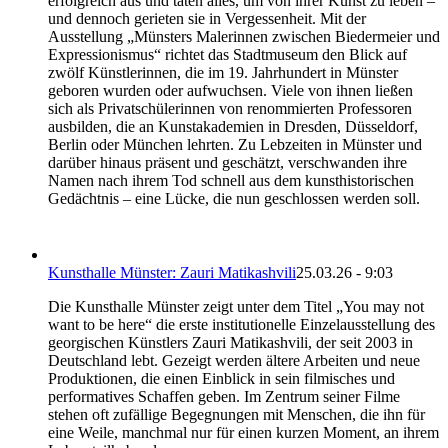
erfolgreich aus und taten alles, um von ihrer Kunst zu leben –
und dennoch gerieten sie in Vergessenheit. Mit der
Ausstellung „Münsters Malerinnen zwischen Biedermeier und
Expressionismus“ richtet das Stadtmuseum den Blick auf
zwölf Künstlerinnen, die im 19. Jahrhundert in Münster
geboren wurden oder aufwuchsen. Viele von ihnen ließen
sich als Privatschülerinnen von renommierten Professoren
ausbilden, die an Kunstakademien in Dresden, Düsseldorf,
Berlin oder München lehrten. Zu Lebzeiten in Münster und
darüber hinaus präsent und geschätzt, verschwanden ihre
Namen nach ihrem Tod schnell aus dem kunsthistorischen
Gedächtnis – eine Lücke, die nun geschlossen werden soll.
Kunsthalle Münster: Zauri Matikashvili
25.03.26 - 9:03
Die Kunsthalle Münster zeigt unter dem Titel „You may not
want to be here“ die erste institutionelle Einzelausstellung des
georgischen Künstlers Zauri Matikashvili, der seit 2003 in
Deutschland lebt. Gezeigt werden ältere Arbeiten und neue
Produktionen, die einen Einblick in sein filmisches und
performatives Schaffen geben. Im Zentrum seiner Filme
stehen oft zufällige Begegnungen mit Menschen, die ihn für
eine Weile, manchmal nur für einen kurzen Moment, an ihrem