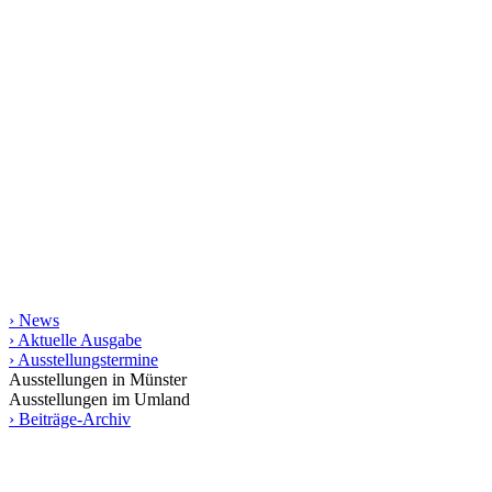
kunst raum münster
Seit 1998 stellt das Magazin kunst raum münster jeweils
vierteljährlich das regionale Kunstgeschehen vor. Mit rund 200
Terminen und vielen Aus­­stellungs­besprechungen bietet es die
umfassendste gedruckte Zusammen­stellung von Kunstterminen für
Münster und das Münsterland bis in die angrenzende Weser-Ems-
Region, Ostwestfalen-Lippe und das Ruhrgebiet. Die gedruckte
Ausgabe erscheint in einer Auflage von 10.000 Exemplaren.
Informationen
› News
› Aktuelle Ausgabe
› Ausstellungstermine
Ausstellungen in Münster
Ausstellungen im Umland
› Beiträge-Archiv
Service