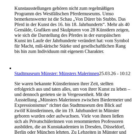
Kunstausstellungen gehören nicht zum regelmäßigen
Programm des Westfälischen Pferdemuseums. Umso
bemerkenswerter ist die Schau „Von Dürer bis Stubbs. Das
Pferd in der Kunst des 16. bis 18. Jahrhunderts“. Mehr als 40
Gemälde, Grafiken und Skulpturen von 28 Künstlern zeigen,
wie sich die Darstellung des Pferdes in der europäischen
Kunst im Laufe der Jahrhunderte verändert hat: vom Symbol
für Macht, mili-tärische Stärke und gesellschaftlichen Rang
bis hin zum Individuum mit eigenem Charakter.
Stadtmuseum Münster: Münsters Malerinnen
25.03.26 - 10:12
Sie waren bekannte Künstlerinnen ihrer Zeit, stellten
erfolgreich aus und taten alles, um von ihrer Kunst zu leben –
und dennoch gerieten sie in Vergessenheit. Mit der
Ausstellung „Münsters Malerinnen zwischen Biedermeier und
Expressionismus“ richtet das Stadtmuseum den Blick auf
zwölf Künstlerinnen, die im 19. Jahrhundert in Münster
geboren wurden oder aufwuchsen. Viele von ihnen ließen
sich als Privatschülerinnen von renommierten Professoren
ausbilden, die an Kunstakademien in Dresden, Düsseldorf,
Berlin oder München lehrten. Zu Lebzeiten in Münster und