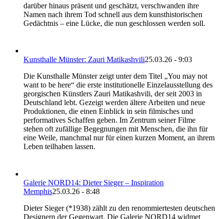
darüber hinaus präsent und geschätzt, verschwanden ihre
Namen nach ihrem Tod schnell aus dem kunsthistorischen
Gedächtnis – eine Lücke, die nun geschlossen werden soll.
Kunsthalle Münster: Zauri Matikashvili
25.03.26 - 9:03
Die Kunsthalle Münster zeigt unter dem Titel „You may not
want to be here“ die erste institutionelle Einzelausstellung des
georgischen Künstlers Zauri Matikashvili, der seit 2003 in
Deutschland lebt. Gezeigt werden ältere Arbeiten und neue
Produktionen, die einen Einblick in sein filmisches und
performatives Schaffen geben. Im Zentrum seiner Filme
stehen oft zufällige Begegnungen mit Menschen, die ihn für
eine Weile, manchmal nur für einen kurzen Moment, an ihrem
Leben teilhaben lassen.
Galerie NORD14: Dieter Sieger – Inspiration
Memphis
25.03.26 - 8:48
Dieter Sieger (*1938) zählt zu den renommiertesten deutschen
Designern der Gegenwart. Die Galerie NORD14 widmet