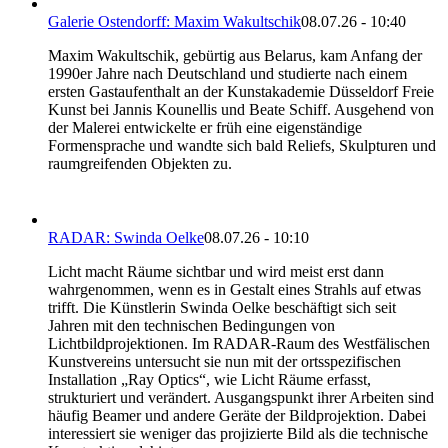
Galerie Ostendorff: Maxim Wakultschik
08.07.26 - 10:40
Maxim Wakultschik, gebürtig aus Belarus, kam Anfang der
1990er Jahre nach Deutschland und studierte nach einem
ersten Gastaufenthalt an der Kunstakademie Düsseldorf Freie
Kunst bei Jannis Kounellis und Beate Schiff. Ausgehend von
der Malerei entwickelte er früh eine eigenständige
Formensprache und wandte sich bald Reliefs, Skulpturen und
raumgreifenden Objekten zu.
RADAR: Swinda Oelke
08.07.26 - 10:10
Licht macht Räume sichtbar und wird meist erst dann
wahrgenommen, wenn es in Gestalt eines Strahls auf etwas
trifft. Die Künstlerin Swinda Oelke beschäftigt sich seit
Jahren mit den technischen Bedingungen von
Lichtbildprojektionen. Im RADAR-Raum des Westfälischen
Kunstvereins untersucht sie nun mit der ortsspezifischen
Installation „Ray Optics“, wie Licht Räume erfasst,
strukturiert und verändert. Ausgangspunkt ihrer Arbeiten sind
häufig Beamer und andere Geräte der Bildprojektion. Dabei
interessiert sie weniger das projizierte Bild als die technische