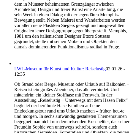
dem in Münster beheimateten Grenzgänger zwischen
Architektur, Design und freier Kunst eine Ausstellung, die
sein Werk in einen Dialog mit der legendären Memphis-
Bewegung stellt. Neben Malerei und Wandarbeiten werden
vor allem neue Plastiken Siegers gezeigt und ausgewählten
Originalen jener Designgruppe gegenübergestellt. Memphis,
1981 um den italienischen Designer Ettore Sottsass
gegründet, stellte mit seinen Möbeln und Objekten den
damals dominierenden Funktionalismus radikal in Frage.
LWL-Museum für Kunst und Kultur: Reiselustig
02.01.26 -
12:35
Ob Strand oder Berge, Museum oder Urlaub auf Balkonien –
Reisen ist ein großes Abenteuer, das alle verbindet. Und
mittendrin: ein kleiner Stoffhase mit Fernweh. In der
Ausstellung „Reiselustig – Unterwegs mit dem Hasen Felix“
begleitet der berühmte Hase Familien auf eine
Entdeckungstour rund ums Urlaub machen – früher, heu-te
und morgen. In sechs aufwändig gestalteten Themenräumen
begegnet man nicht nur dem reisenden Kuscheltier, das seiner
Freundin Sophie von unterwegs schreibt, sondern auch
historischen Gemälden, Fotografien und Objekten, die zeigen,