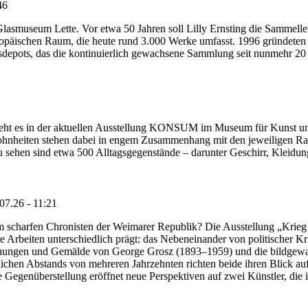
46
Glasmuseum Lette. Vor etwa 50 Jahren soll Lilly Ernsting die Sammelle
päischen Raum, die heute rund 3.000 Werke umfasst. 1996 gründeten L
lasdepots, das die kontinuierlich gewachsene Sammlung seit nunmehr 20
geht es in der aktuellen Ausstellung KONSUM im Museum für Kunst u
hnheiten stehen dabei in engem Zusammenhang mit den jeweiligen Ra
u sehen sind etwa 500 Alltagsgegenstände – darunter Geschirr, Kleid
07.26 - 11:21
 scharfen Chronisten der Weimarer Republik? Die Ausstellung „Krieg 
hre Arbeiten unterschiedlich prägt: das Nebeneinander von politischer 
chnungen und Gemälde von George Grosz (1893–1959) und die bildgewal
lichen Abstands von mehreren Jahrzehnten richten beide ihren Blick au
 Gegenüberstellung eröffnet neue Perspektiven auf zwei Künstler, die