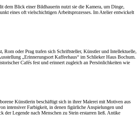
it dem Blick einer Bildhauerin nutzt sie die Kamera, um Dinge,
nkt eines oft vielschichtigen Arbeitsprozesses. Im Atelier entwickelt
Rom oder Prag trafen sich Schriftsteller, Künstler und Intellektuelle,
 Ausstellung „Erinnerungsort Kaffeehaus“ im Schlieker Haus Bochum.
orischer Cafés fest und erinnert zugleich an Persönlichkeiten wie
orene Künstlerin beschäftigt sich in ihrer Malerei mit Motiven aus
n intensiver Farbigkeit, in denen figürliche Anspielungen und
ick der Legende nach Menschen zu Stein erstarren ließ. Antike