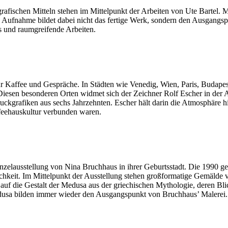
fischen Mitteln stehen im Mittelpunkt der Arbeiten von Ute Bartel. M
e Aufnahme bildet dabei nicht das fertige Werk, sondern den Ausgangspu
ts und raumgreifende Arbeiten.
 Kaffee und Gespräche. In Städten wie Venedig, Wien, Paris, Budapest, 
 Diesen besonderen Orten widmet sich der Zeichner Rolf Escher in der
grafiken aus sechs Jahrzehnten. Escher hält darin die Atmosphäre hist
feehauskultur verbunden waren.
zelausstellung von Nina Bruchhaus in ihrer Geburtsstadt. Die 1990 geb
keit. Im Mittelpunkt der Ausstellung stehen großformatige Gemälde vo
 auf die Gestalt der Medusa aus der griechischen Mythologie, deren Bl
dusa bilden immer wieder den Ausgangspunkt von Bruchhaus’ Malerei.