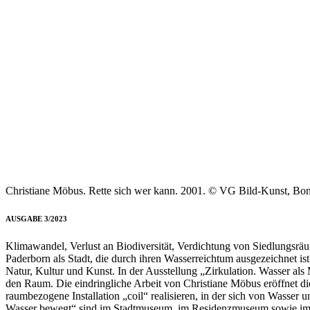
Christiane Möbus. Rette sich wer kann. 2001. © VG Bild-Kunst, Bo
AUSGABE 3/2023
Klimawandel, Verlust an Biodiversität, Verdichtung von Siedlungsräu
Paderborn als Stadt, die durch ihren Wasserreichtum ausgezeichnet is
Natur, Kultur und Kunst. In der Ausstellung „Zirkulation. Wasser als
den Raum. Die eindringliche Arbeit von Christiane Möbus eröffnet di
raumbezogene Installation „coil“ realisieren, in der sich von Wasser
Wasser bewegt“ sind im Stadtmuseum, im Residenzmuseum sowie i