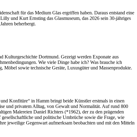
idenschaft für das Medium Glas ergriffen haben. Daraus entstand eine
illy und Kurt Ernsting das Glasmuseum, das 2026 sein 30-jähriges
 Jahren beherbergt.
nd Kulturgeschichte Dortmund. Gezeigt werden Exponate aus
hmenbedingungen. Wie viele Dinge habe ich? Was brauche ich
ung, Möbel sowie technische Geräte, Luxusgüter und Massenprodukte.
und Konfitüre“ in Hamm bringt beide Künstler erstmals in einen
Krise und privatem Alltag, von Gewalt und Normalität. Auf rund 800
tigen Malereien Daniel Richters (*1962), der zu den prägenden
f gesellschaftliche und politische Umbrüche sowie die Frage, wie
 ihre jeweilige Gegenwart aufmerksam beobachten und mit den Mitteln