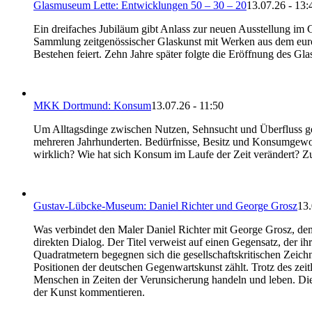
Glasmuseum Lette: Entwicklungen 50 – 30 – 20
13.07.26 - 13:
Ein dreifaches Jubiläum gibt Anlass zur neuen Ausstellung im 
Sammlung zeitgenössischer Glaskunst mit Werken aus dem euro
Bestehen feiert. Zehn Jahre später folgte die Eröffnung des G
MKK Dortmund: Konsum
13.07.26 - 11:50
Um Alltagsdinge zwischen Nutzen, Sehnsucht und Überfluss 
mehreren Jahrhunderten. Bedürfnisse, Besitz und Konsumgewo
wirklich? Wie hat sich Konsum im Laufe der Zeit verändert? Z
Gustav-Lübcke-Museum: Daniel Richter und George Grosz
13.
Was verbindet den Maler Daniel Richter mit George Grosz, dem
direkten Dialog. Der Titel verweist auf einen Gegensatz, der i
Quadratmetern begegnen sich die gesellschaftskritischen Zei
Positionen der deutschen Gegenwartskunst zählt. Trotz des zeit
Menschen in Zeiten der Verunsicherung handeln und leben. Die
der Kunst kommentieren.