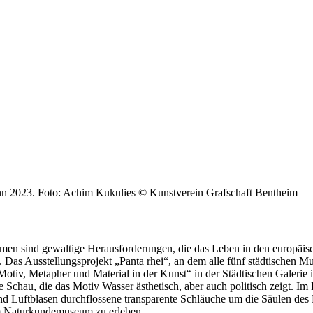
nn 2023. Foto: Achim Kukulies
© Kunstverein Grafschaft Bentheim
men sind gewaltige Herausforderungen, die das Leben in den europäisch
t. Das Ausstellungsprojekt „Panta rhei“, an dem alle fünf städtischen M
 Motiv, Metapher und Material in der Kunst“ in der Städtischen Galerie 
e Schau, die das Motiv Wasser ästhetisch, aber auch politisch zeigt. 
 und Luftblasen durchflossene transparente Schläuche um die Säulen des
m Naturkundemuseum zu erleben.