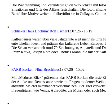
Die Wahrnehmung und Veränderung von Wirklichkeit mit fotogra
Situationen und Orte des Alltags festzuhalten. Die fotografisch
Bartel ihre Motive weiter und überführt sie in Collagen, Cutou
Schlieker Haus Bochum: Rolf Escher
13.07.26 - 15:19
Kaffeehäuser waren über viele Jahrzehnte weit mehr als Orte für
entwickelten Ideen und prägten das kulturelle Leben Europas.
Die Schau versammelt rund 70 Zeichnungen, Aquarelle und Druck
Franz Kafka, Joseph Roth oder Thomas Mann, die mit der Kaf
FARB Borken: Nina Bruchhaus
13.07.26 - 15:02
Mit „Medusas Blick“ präsentiert das FARB Borken die erste Ein
der Antike und Renaissance sowie mit Fragen moderner Weiblich
abstrakte Malerei miteinander verschmelzen. Der Titel verweist
Frauenfiguren wie Venus, Aphrodite, die Musen oder auch Me