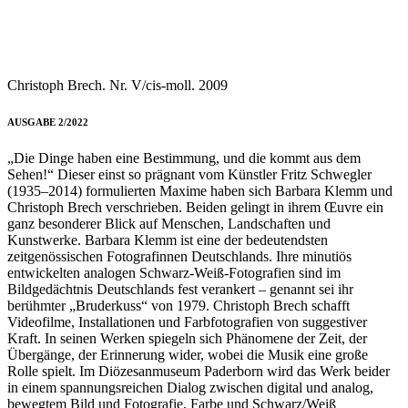
Christoph Brech. Nr. V/cis-moll. 2009
AUSGABE 2/2022
„Die Dinge haben eine Bestimmung, und die kommt aus dem
Sehen!“ Dieser einst so prägnant vom Künstler Fritz Schwegler
(1935–2014) formulierten Maxime haben sich Barbara Klemm und
Christoph Brech verschrieben. Beiden gelingt in ihrem Œuvre ein
ganz besonderer Blick auf Menschen, Landschaften und
Kunstwerke. Barbara Klemm ist eine der bedeutendsten
zeitgenössischen Fotografinnen Deutschlands. Ihre minutiös
entwickelten analogen Schwarz-Weiß-Fotografien sind im
Bildgedächtnis Deutschlands fest verankert – genannt sei ihr
berühmter „Bruderkuss“ von 1979. Christoph Brech schafft
Videofilme, Installationen und Farbfotografien von suggestiver
Kraft. In seinen Werken spiegeln sich Phänomene der Zeit, der
Übergänge, der Erinnerung wider, wobei die Musik eine große
Rolle spielt. Im Diözesanmuseum Paderborn wird das Werk beider
in einem spannungsreichen Dialog zwischen digital und analog,
bewegtem Bild und Fotografie, Farbe und Schwarz/Weiß