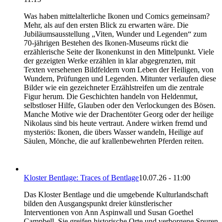
Was haben mittelalterliche Ikonen und Comics gemeinsam?
Mehr, als auf den ersten Blick zu erwarten wäre. Die
Jubiläumsausstellung „Viten, Wunder und Legenden“ zum
70-jährigen Bestehen des Ikonen-Museums rückt die
erzählerische Seite der Ikonenkunst in den Mittelpunkt. Viele
der gezeigten Werke erzählen in klar abgegrenzten, mit
Texten versehenen Bildfeldern vom Leben der Heiligen, von
Wundern, Prüfungen und Legenden. Mitunter verlaufen diese
Bilder wie ein gezeichneter Erzählstreifen um die zentrale
Figur herum. Die Geschichten handeln von Heldenmut,
selbstloser Hilfe, Glauben oder den Verlockungen des Bösen.
Manche Motive wie der Drachentöter Georg oder der heilige
Nikolaus sind bis heute vertraut. Andere wirken fremd und
mysteriös: Ikonen, die übers Wasser wandeln, Heilige auf
Säulen, Mönche, die auf krallenbewehrten Pferden reiten.
Kloster Bentlage: Traces of Bentlage
10.07.26 - 11:00
Das Kloster Bentlage und die umgebende Kulturlandschaft
bilden den Ausgangspunkt dreier künstlerischer
Interventionen von Ann Aspinwall und Susan Goethel
Campbell. Sie greifen historische Orte und verborgene Spuren