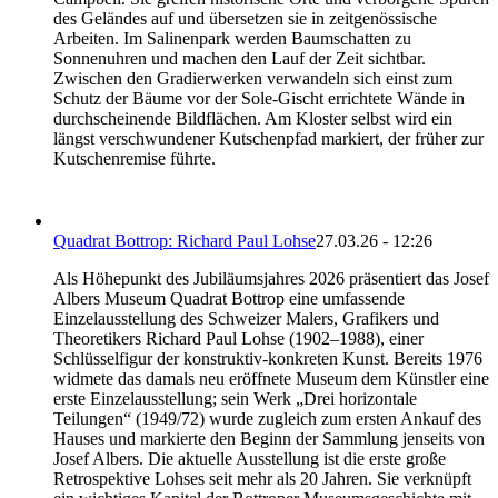
des Geländes auf und übersetzen sie in zeitgenössische
Arbeiten. Im Salinenpark werden Baumschatten zu
Sonnenuhren und machen den Lauf der Zeit sichtbar.
Zwischen den Gradierwerken verwandeln sich einst zum
Schutz der Bäume vor der Sole-Gischt errichtete Wände in
durchscheinende Bildflächen. Am Kloster selbst wird ein
längst verschwundener Kutschenpfad markiert, der früher zur
Kutschenremise führte.
Quadrat Bottrop: Richard Paul Lohse
27.03.26 - 12:26
Als Höhepunkt des Jubiläumsjahres 2026 präsentiert das Josef
Albers Museum Quadrat Bottrop eine umfassende
Einzelausstellung des Schweizer Malers, Grafikers und
Theoretikers Richard Paul Lohse (1902–1988), einer
Schlüsselfigur der konstruktiv-konkreten Kunst. Bereits 1976
widmete das damals neu eröffnete Museum dem Künstler eine
erste Einzelausstellung; sein Werk „Drei horizontale
Teilungen“ (1949/72) wurde zugleich zum ersten Ankauf des
Hauses und markierte den Beginn der Sammlung jenseits von
Josef Albers. Die aktuelle Ausstellung ist die erste große
Retrospektive Lohses seit mehr als 20 Jahren. Sie verknüpft