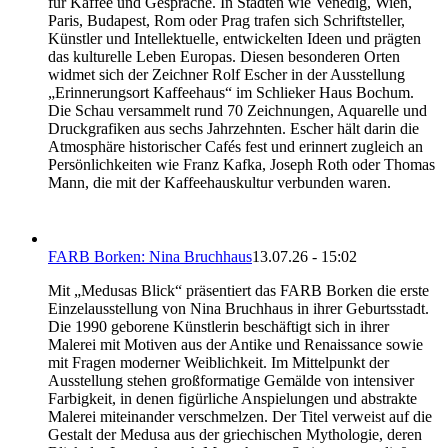
für Kaffee und Gespräche. In Städten wie Venedig, Wien,
Paris, Budapest, Rom oder Prag trafen sich Schriftsteller,
Künstler und Intellektuelle, entwickelten Ideen und prägten
das kulturelle Leben Europas. Diesen besonderen Orten
widmet sich der Zeichner Rolf Escher in der Ausstellung
„Erinnerungsort Kaffeehaus“ im Schlieker Haus Bochum.
Die Schau versammelt rund 70 Zeichnungen, Aquarelle und
Druckgrafiken aus sechs Jahrzehnten. Escher hält darin die
Atmosphäre historischer Cafés fest und erinnert zugleich an
Persönlichkeiten wie Franz Kafka, Joseph Roth oder Thomas
Mann, die mit der Kaffeehauskultur verbunden waren.
FARB Borken: Nina Bruchhaus
13.07.26 - 15:02
Mit „Medusas Blick“ präsentiert das FARB Borken die erste
Einzelausstellung von Nina Bruchhaus in ihrer Geburtsstadt.
Die 1990 geborene Künstlerin beschäftigt sich in ihrer
Malerei mit Motiven aus der Antike und Renaissance sowie
mit Fragen moderner Weiblichkeit. Im Mittelpunkt der
Ausstellung stehen großformatige Gemälde von intensiver
Farbigkeit, in denen figürliche Anspielungen und abstrakte
Malerei miteinander verschmelzen. Der Titel verweist auf die
Gestalt der Medusa aus der griechischen Mythologie, deren