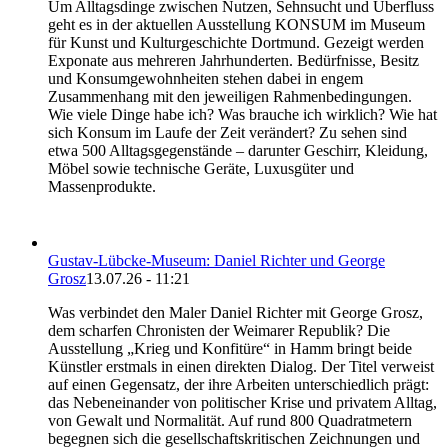
Um Alltagsdinge zwischen Nutzen, Sehnsucht und Überfluss
geht es in der aktuellen Ausstellung KONSUM im Museum
für Kunst und Kulturgeschichte Dortmund. Gezeigt werden
Exponate aus mehreren Jahrhunderten. Bedürfnisse, Besitz
und Konsumgewohnheiten stehen dabei in engem
Zusammenhang mit den jeweiligen Rahmenbedingungen.
Wie viele Dinge habe ich? Was brauche ich wirklich? Wie hat
sich Konsum im Laufe der Zeit verändert? Zu sehen sind
etwa 500 Alltagsgegenstände – darunter Geschirr, Kleidung,
Möbel sowie technische Geräte, Luxusgüter und
Massenprodukte.
Gustav-Lübcke-Museum: Daniel Richter und George
Grosz
13.07.26 - 11:21
Was verbindet den Maler Daniel Richter mit George Grosz,
dem scharfen Chronisten der Weimarer Republik? Die
Ausstellung „Krieg und Konfitüre“ in Hamm bringt beide
Künstler erstmals in einen direkten Dialog. Der Titel verweist
auf einen Gegensatz, der ihre Arbeiten unterschiedlich prägt:
das Nebeneinander von politischer Krise und privatem Alltag,
von Gewalt und Normalität. Auf rund 800 Quadratmetern
begegnen sich die gesellschaftskritischen Zeichnungen und