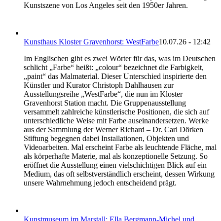
Kunstszene von Los Angeles seit den 1950er Jahren.
Kunsthaus Kloster Gravenhorst: WestFarbe
10.07.26 - 12:42
Im Englischen gibt es zwei Wörter für das, was im Deutschen
schlicht „Farbe“ heißt: „colour“ bezeichnet die Farbigkeit,
„paint“ das Malmaterial. Dieser Unterschied inspirierte den
Künstler und Kurator Christoph Dahlhausen zur
Ausstellungsreihe „WestFarbe“, die nun im Kloster
Gravenhorst Station macht. Die Gruppenausstellung
versammelt zahlreiche künstlerische Positionen, die sich auf
unterschiedliche Weise mit Farbe auseinandersetzen. Werke
aus der Sammlung der Werner Richard – Dr. Carl Dörken
Stiftung begegnen dabei Installationen, Objekten und
Videoarbeiten. Mal erscheint Farbe als leuchtende Fläche, mal
als körperhafte Materie, mal als konzeptionelle Setzung. So
eröffnet die Ausstellung einen vielschichtigen Blick auf ein
Medium, das oft selbstverständlich erscheint, dessen Wirkung
unsere Wahrnehmung jedoch entscheidend prägt.
Kunstmuseum im Marstall: Ella Bergmann-Michel und