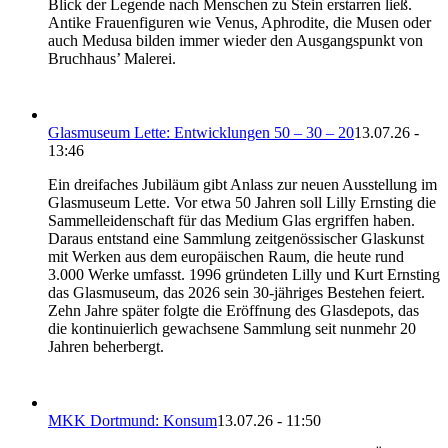
Blick der Legende nach Menschen zu Stein erstarren ließ.
Antike Frauenfiguren wie Venus, Aphrodite, die Musen oder
auch Medusa bilden immer wieder den Ausgangspunkt von
Bruchhaus’ Malerei.
Glasmuseum Lette: Entwicklungen 50 – 30 – 20
13.07.26 -
13:46
Ein dreifaches Jubiläum gibt Anlass zur neuen Ausstellung im
Glasmuseum Lette. Vor etwa 50 Jahren soll Lilly Ernsting die
Sammelleidenschaft für das Medium Glas ergriffen haben.
Daraus entstand eine Sammlung zeitgenössischer Glaskunst
mit Werken aus dem europäischen Raum, die heute rund
3.000 Werke umfasst. 1996 gründeten Lilly und Kurt Ernsting
das Glasmuseum, das 2026 sein 30-jähriges Bestehen feiert.
Zehn Jahre später folgte die Eröffnung des Glasdepots, das
die kontinuierlich gewachsene Sammlung seit nunmehr 20
Jahren beherbergt.
MKK Dortmund: Konsum
13.07.26 - 11:50