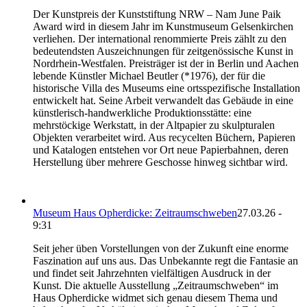
Der Kunstpreis der Kunststiftung NRW – Nam June Paik
Award wird in diesem Jahr im Kunstmuseum Gelsenkirchen
verliehen. Der international renommierte Preis zählt zu den
bedeutendsten Auszeichnungen für zeitgenössische Kunst in
Nordrhein-Westfalen. Preisträger ist der in Berlin und Aachen
lebende Künstler Michael Beutler (*1976), der für die
historische Villa des Museums eine ortsspezifische Installation
entwickelt hat. Seine Arbeit verwandelt das Gebäude in eine
künstlerisch-handwerkliche Produktionsstätte: eine
mehrstöckige Werkstatt, in der Altpapier zu skulpturalen
Objekten verarbeitet wird. Aus recycelten Büchern, Papieren
und Katalogen entstehen vor Ort neue Papierbahnen, deren
Herstellung über mehrere Geschosse hinweg sichtbar wird.
Museum Haus Opherdicke: Zeitraumschweben
27.03.26 -
9:31
Seit jeher üben Vorstellungen von der Zukunft eine enorme
Faszination auf uns aus. Das Unbekannte regt die Fantasie an
und findet seit Jahrzehnten vielfältigen Ausdruck in der
Kunst. Die aktuelle Ausstellung „Zeitraumschweben“ im
Haus Opherdicke widmet sich genau diesem Thema und