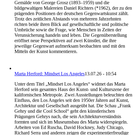
Gemälde von George Grosz (1893–1959) und die
bildgewaltigen Malereien Daniel Richters (*1962), der zu den
prägenden Positionen der deutschen Gegenwartskunst zählt.
Trotz des zeitlichen Abstands von mehreren Jahrzehnten
richten beide ihren Blick auf gesellschaftliche und politische
Umbrüche sowie die Frage, wie Menschen in Zeiten der
Verunsicherung handeln und leben. Die Gegenüberstellung
eröffnet neue Perspektiven auf zwei Künstler, die ihre
jeweilige Gegenwart aufmerksam beobachten und mit den
Mitteln der Kunst kommentieren.
Marta Herford: Mindset Los Angeles
13.07.26 - 10:54
Unter dem Titel „Mindset Los Angeles“ widmet das Marta
Herford sein gesamtes Haus der Kunst- und Kulturszene der
kalifornischen Metropole. Zwei Ausstellungen beleuchten den
Einfluss, den Los Angeles seit den 1950er Jahren auf Kunst,
Architektur und Gesellschaft ausgeübt hat. Die Schau „Frank
Gehry und die Cool School“ geht den künstlerischen
Prägungen Gehrys nach, die sein Architekturverständnis
formten und sich im Museumsbau des Marta widerspiegeln.
Arbeiten von Ed Ruscha, David Hockney, Judy Chicago,
Richard Serra und anderen zeigen die experimentierfreudige