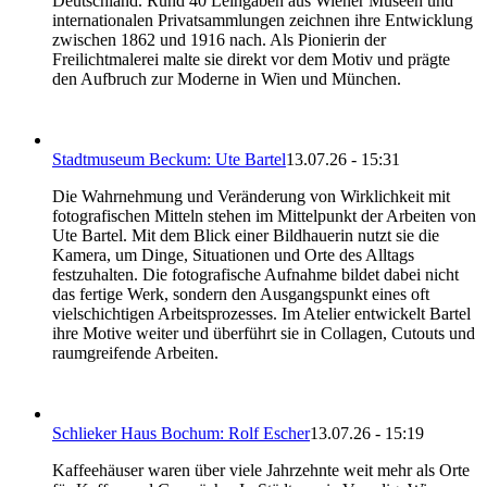
Deutschland. Rund 40 Leihgaben aus Wiener Museen und
internationalen Privatsammlungen zeichnen ihre Entwicklung
zwischen 1862 und 1916 nach. Als Pionierin der
Freilichtmalerei malte sie direkt vor dem Motiv und prägte
den Aufbruch zur Moderne in Wien und München.
Stadtmuseum Beckum: Ute Bartel
13.07.26 - 15:31
Die Wahrnehmung und Veränderung von Wirklichkeit mit
fotografischen Mitteln stehen im Mittelpunkt der Arbeiten von
Ute Bartel. Mit dem Blick einer Bildhauerin nutzt sie die
Kamera, um Dinge, Situationen und Orte des Alltags
festzuhalten. Die fotografische Aufnahme bildet dabei nicht
das fertige Werk, sondern den Ausgangspunkt eines oft
vielschichtigen Arbeitsprozesses. Im Atelier entwickelt Bartel
ihre Motive weiter und überführt sie in Collagen, Cutouts und
raumgreifende Arbeiten.
Schlieker Haus Bochum: Rolf Escher
13.07.26 - 15:19
Kaffeehäuser waren über viele Jahrzehnte weit mehr als Orte