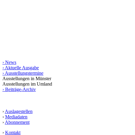
Seit 1998 stellt das Magazin kunst raum münster jeweils
vierteljährlich das regionale Kunstgeschehen vor. Mit rund 200
Terminen und vielen Aus­­stellungs­besprechungen bietet es die
umfassendste gedruckte Zusammen­stellung von Kunstterminen für
Münster und das Münsterland bis in die angrenzende Weser-Ems-
Region, Ostwestfalen-Lippe und das Ruhrgebiet. Die gedruckte
Ausgabe erscheint in einer Auflage von 10.000 Exemplaren.
Informationen
› News
› Aktuelle Ausgabe
› Ausstellungstermine
Ausstellungen in Münster
Ausstellungen im Umland
› Beiträge-Archiv
Service
›
Auslagestellen
›
Mediadaten
›
Abonnement
›
Kontakt