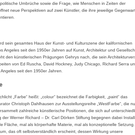
d politische Umbrüche sowie die Frage, wie Menschen in Zeiten der
net neue Perspektiven auf zwei Künstler, die ihre jeweilige Gegenwar
ntieren.
rd sein gesamtes Haus der Kunst- und Kulturszene der kalifornischen
s Angeles seit den 1950er Jahren auf Kunst, Architektur und Gesellsch
ht den künstlerischen Prägungen Gehrys nach, die sein Architekturver
beiten von Ed Ruscha, David Hockney, Judy Chicago, Richard Serra u
 Angeles seit den 1950er Jahren.
e
licht „Farbe“ heißt: „colour“ bezeichnet die Farbigkeit, „paint“ das
Kurator Christoph Dahlhausen zur Ausstellungsreihe „WestFarbe“, die n
sammelt zahlreiche künstlerische Positionen, die sich auf unterschiedl
er Werner Richard – Dr. Carl Dörken Stiftung begegnen dabei Install
e Fläche, mal als körperhafte Materie, mal als konzeptionelle Setzung
dium, das oft selbstverständlich erscheint, dessen Wirkung unsere