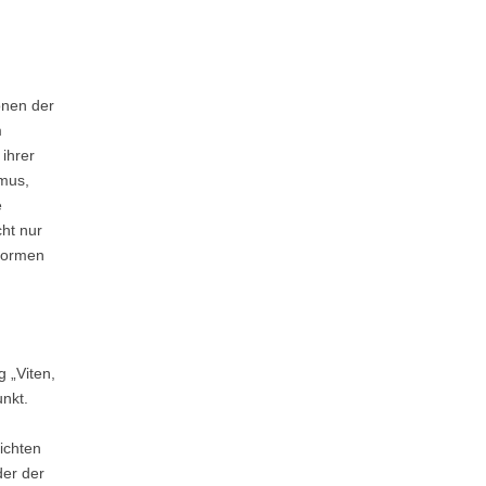
onen der
m
ihrer
smus,
e
ht nur
 Formen
 „Viten,
nkt.
ichten
der der