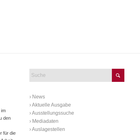
›
News
›
Aktuelle Ausgabe
 im
›
Ausstellungssuche
u den
›
Mediadaten
›
Auslagestellen
 für die