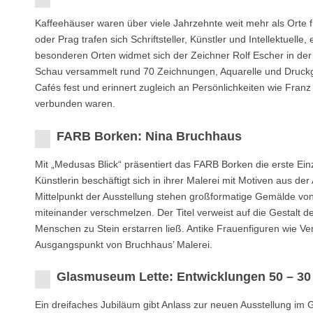
Kaffeehäuser waren über viele Jahrzehnte weit mehr als Orte 
oder Prag trafen sich Schriftsteller, Künstler und Intellektuell
besonderen Orten widmet sich der Zeichner Rolf Escher in der
Schau versammelt rund 70 Zeichnungen, Aquarelle und Druckgr
Cafés fest und erinnert zugleich an Persönlichkeiten wie Fra
verbunden waren.
FARB Borken: Nina Bruchhaus
Mit „Medusas Blick“ präsentiert das FARB Borken die erste Ei
Künstlerin beschäftigt sich in ihrer Malerei mit Motiven aus d
Mittelpunkt der Ausstellung stehen großformatige Gemälde von 
miteinander verschmelzen. Der Titel verweist auf die Gestalt 
Menschen zu Stein erstarren ließ. Antike Frauenfiguren wie 
Ausgangspunkt von Bruchhaus’ Malerei.
Glasmuseum Lette: Entwicklungen 50 – 30
Ein dreifaches Jubiläum gibt Anlass zur neuen Ausstellung im G