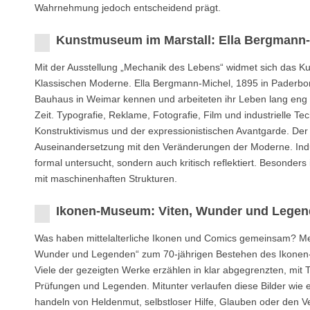
Wahrnehmung jedoch entscheidend prägt.
Kunstmuseum im Marstall: Ella Bergmann-
Mit der Ausstellung „Mechanik des Lebens“ widmet sich das 
Klassischen Moderne. Ella Bergmann-Michel, 1895 in Paderbor
Bauhaus in Weimar kennen und arbeiteten ihr Leben lang eng z
Zeit. Typografie, Reklame, Fotografie, Film und industrielle T
Konstruktivismus und der expressionistischen Avantgarde. Der 
Auseinandersetzung mit den Veränderungen der Moderne. Indust
formal untersucht, sondern auch kritisch reflektiert. Besonde
mit maschinenhaften Strukturen.
Ikonen-Museum: Viten, Wunder und Lege
Was haben mittelalterliche Ikonen und Comics gemeinsam? Mehr
Wunder und Legenden“ zum 70-jährigen Bestehen des Ikonen-Mu
Viele der gezeigten Werke erzählen in klar abgegrenzten, mit
Prüfungen und Legenden. Mitunter verlaufen diese Bilder wie e
handeln von Heldenmut, selbstloser Hilfe, Glauben oder den 