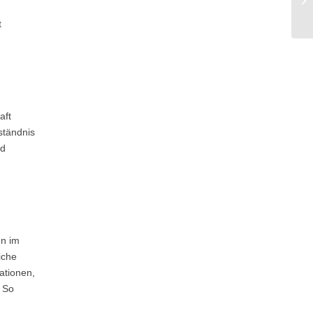
t
aft
ständnis
nd
un im
iche
ationen,
. So