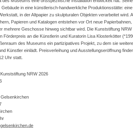
la des Museums eine ortsspezifische Installation entwickelt hat. Seine
 Gebäude in eine künstlerisch-handwerkliche Produktionsstätte: eine
rkstatt, in der Altpapier zu skulpturalen Objekten verarbeitet wird. 
hern, Papieren und Katalogen entstehen vor Ort neue Papierbahnen,
er mehrere Geschosse hinweg sichtbar wird. Die Kunststiftung NRW 
Förderpreis an die Künstlerin und Kuratorin Lisa Klosterkötter (*199
Außenraum des Museums ein partizipatives Projekt, zu dem sie weiter
und Künstler einlädt. Preisverleihung und Ausstellungseröffnung finde
2 Uhr statt.
r Kunststiftung NRW 2026
6
Gelsenkirchen
7
irchen
hr
elsenkirchen.de