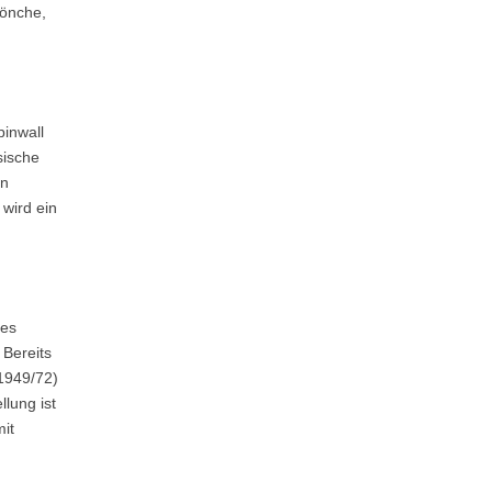
Mönche,
pinwall
sische
en
wird ein
des
 Bereits
(1949/72)
lung ist
mit