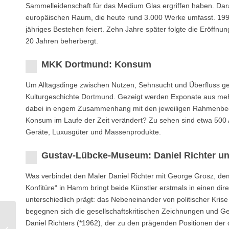
Sammelleidenschaft für das Medium Glas ergriffen haben. Da
europäischen Raum, die heute rund 3.000 Werke umfasst. 1996
jähriges Bestehen feiert. Zehn Jahre später folgte die Eröff
20 Jahren beherbergt.
MKK Dortmund: Konsum
Um Alltagsdinge zwischen Nutzen, Sehnsucht und Überfluss g
Kulturgeschichte Dortmund. Gezeigt werden Exponate aus me
dabei in engem Zusammenhang mit den jeweiligen Rahmenbedin
Konsum im Laufe der Zeit verändert? Zu sehen sind etwa 500 
Geräte, Luxusgüter und Massenprodukte.
Gustav-Lübcke-Museum: Daniel Richter u
Was verbindet den Maler Daniel Richter mit George Grosz, de
Konfitüre“ in Hamm bringt beide Künstler erstmals in einen dire
unterschiedlich prägt: das Nebeneinander von politischer Kris
begegnen sich die gesellschaftskritischen Zeichnungen und 
Daniel Richters (*1962), der zu den prägenden Positionen der
Marta Herford: ars viva