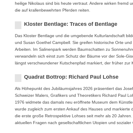
heilige Nikolaus sind bis heute vertraut. Andere wirken fremd
die auf krallenbewehrten Pferden reiten.
Kloster Bentlage: Traces of Bentlage
Das Kloster Bentlage und die umgebende Kulturlandschaft bild
und Susan Goethel Campbell. Sie greifen historische Orte und
Arbeiten. Im Salinenpark werden Baumschatten zu Sonnenuhre
verwandeln sich einst zum Schutz der Bäume vor der Sole-Gisch
längst verschwundener Kutschenpfad markiert, der früher zur 
Quadrat Bottrop: Richard Paul Lohse
Als Höhepunkt des Jubiläumsjahres 2026 präsentiert das Jose
Schweizer Malers, Grafikers und Theoretikers Richard Paul Loh
1976 widmete das damals neu eröffnete Museum dem Künstler ei
wurde zugleich zum ersten Ankauf des Hauses und markierte de
die erste große Retrospektive Lohses seit mehr als 20 Jahren.
aktuellen Fragen nach gesellschaftlichen Utopien und sozialer 