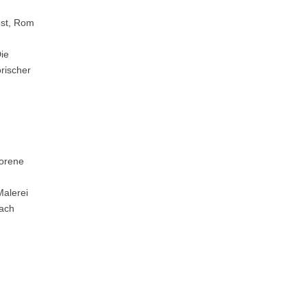
est, Rom
ie
rischer
borene
Malerei
nach