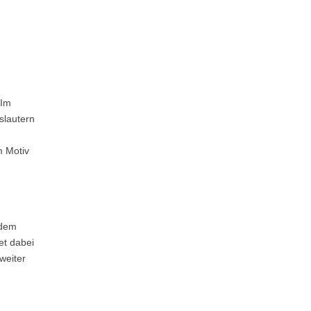
„Im
slautern
m Motiv
 dem
et dabei
weiter