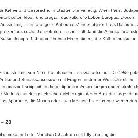
für Kaffee und Gespräche. In Städten wie Venedig, Wien, Paris, Budap
e, entwickelten Ideen und prägten das kulturelle Leben Europas. Diesen
 Ausstellung „Erinnerungsort Kaffeehaus“ im Schlieker Haus Bochum. D
afiken aus sechs Jahrzehnten. Escher hält darin die Atmosphäre histo
nz Kafka, Joseph Roth oder Thomas Mann, die mit der Kaffeehauskultur
nzelausstellung von Nina Bruchhaus in ihrer Geburtsstadt. Die 1990 ge
er Antike und Renaissance sowie mit Fragen moderner Weiblichkeit. Im
intensiver Farbigkeit, in denen figürliche Anspielungen und abstrakte 
der Medusa aus der griechischen Mythologie, deren Blick der Legende 
Venus, Aphrodite, die Musen oder auch Medusa bilden immer wieder den
 – 20
lasmuseum Lette. Vor etwa 50 Jahren soll Lilly Ernsting die