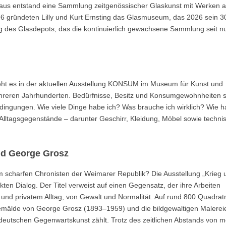
raus entstand eine Sammlung zeitgenössischer Glaskunst mit Werken 
 gründeten Lilly und Kurt Ernsting das Glasmuseum, das 2026 sein 3
nung des Glasdepots, das die kontinuierlich gewachsene Sammlung seit 
eht es in der aktuellen Ausstellung KONSUM im Museum für Kunst und
hreren Jahrhunderten. Bedürfnisse, Besitz und Konsumgewohnheiten 
gungen. Wie viele Dinge habe ich? Was brauche ich wirklich? Wie ha
Alltagsgegenstände – darunter Geschirr, Kleidung, Möbel sowie techni
nd George Grosz
m scharfen Chronisten der Weimarer Republik? Die Ausstellung „Krieg 
kten Dialog. Der Titel verweist auf einen Gegensatz, der ihre Arbeiten
e und privatem Alltag, von Gewalt und Normalität. Auf rund 800 Quadra
Gemälde von George Grosz (1893–1959) und die bildgewaltigen Malerei
 deutschen Gegenwartskunst zählt. Trotz des zeitlichen Abstands von 