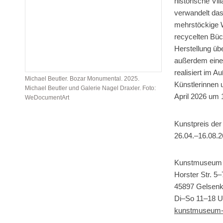
historische Vil
verwandelt das
mehrstöckige We
recycelten Büc
Herstellung üb
außerdem einen 
realisiert im 
Michael Beutler. Bozar Monumental. 2025.
Künstlerinnen 
Michael Beutler und Galerie Nagel Draxler. Foto:
April 2026 um 1
WeDocumentArt
Kunstpreis de
26.04.–16.08.2
Kunstmuseum 
Horster Str. 5–
45897 Gelsenk
Di–So 11–18 U
kunstmuseum-g