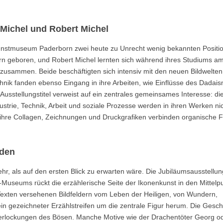
Michel und Robert Michel
Kunstmuseum Paderborn zwei heute zu Unrecht wenig bekannten Positi
n geboren, und Robert Michel lernten sich während ihres Studiums a
usammen. Beide beschäftigten sich intensiv mit den neuen Bildwelten 
echnik fanden ebenso Eingang in ihre Arbeiten, wie Einflüsse des Dadai
Ausstellungstitel verweist auf ein zentrales gemeinsames Interesse: di
rie, Technik, Arbeit und soziale Prozesse werden in ihren Werken nic
rs ihre Collagen, Zeichnungen und Druckgrafiken verbinden organische
nden
, als auf den ersten Blick zu erwarten wäre. Die Jubiläumsausstellung
seums rückt die erzählerische Seite der Ikonenkunst in den Mittelpu
 Texten versehenen Bildfeldern vom Leben der Heiligen, von Wundern,
in gezeichneter Erzählstreifen um die zentrale Figur herum. Die Gesch
Verlockungen des Bösen. Manche Motive wie der Drachentöter Georg o