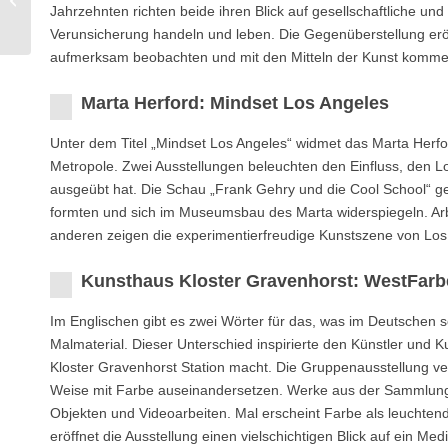
2026
Jahrzehnten richten beide ihren Blick auf gesellschaftliche un
Verunsicherung handeln und leben. Die Gegenüberstellung eröff
aufmerksam beobachten und mit den Mitteln der Kunst komme
Marta Herford: Mindset Los Angeles
Unter dem Titel „Mindset Los Angeles“ widmet das Marta Herfo
Metropole. Zwei Ausstellungen beleuchten den Einfluss, den Lo
ausgeübt hat. Die Schau „Frank Gehry und die Cool School“ ge
formten und sich im Museumsbau des Marta widerspiegeln. Ar
anderen zeigen die experimentierfreudige Kunstszene von Los
Kunsthaus Kloster Gravenhorst: WestFarb
Im Englischen gibt es zwei Wörter für das, was im Deutschen sch
Malmaterial. Dieser Unterschied inspirierte den Künstler und 
Kloster Gravenhorst Station macht. Die Gruppenausstellung ver
Weise mit Farbe auseinandersetzen. Werke aus der Sammlung d
Objekten und Videoarbeiten. Mal erscheint Farbe als leuchtend
eröffnet die Ausstellung einen vielschichtigen Blick auf ein Me