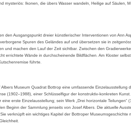
 und mysteriös: Ikonen, die übers Wasser wandeln, Heilige auf Säulen, 
en den Ausgangspunkt dreier künstlerischer Interventionen von Ann As
 verborgene Spuren des Geländes auf und übersetzen sie in zeitgenös
n und machen den Lauf der Zeit sichtbar. Zwischen den Gradierwerk
t errichtete Wände in durchscheinende Bildflächen. Am Kloster selbst 
Kutschenremise führte.
f Albers Museum Quadrat Bottrop eine umfassende Einzelausstellung 
se (1902–1988), einer Schlüsselfigur der konstruktiv-konkreten Kunst.
ne erste Einzelausstellung; sein Werk „Drei horizontale Teilungen“ 
n Beginn der Sammlung jenseits von Josef Albers. Die aktuelle Ausstel
 Sie verknüpft ein wichtiges Kapitel der Bottroper Museumsgeschichte 
Gleichheit.