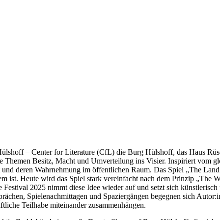
ülshoff – Center for Literature (CfL) die Burg Hülshoff, das Haus Rüs
 Themen Besitz, Macht und Umverteilung ins Visier. Inspiriert vom gle
eit und deren Wahrnehmung im öffentlichen Raum. Das Spiel „The Landl
tem ist. Heute wird das Spiel stark vereinfacht nach dem Prinzip „The 
e Festival 2025 nimmt diese Idee wieder auf und setzt sich künstlerisch
ächen, Spielenachmittagen und Spaziergängen begegnen sich Autor:innen
chaftliche Teilhabe miteinander zusammenhängen.