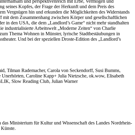
unterhaltsam und perspektivenreich mit Erbe, Vermögen und
ung seines Kopfes, der Frage der Herkunft und dem Preis des
g dem Vergnügen hin und erkunden die Möglichkeiten des Widerstands
hoff mit dem Zusammenhang zwischen Körper und gesellschaftlichen
lder in den USA, die dem „Landlord’s Game“ nicht mehr standhalten
e industrialisierte Arbeitswelt „Moderne Zeiten“ von Charlie
e zum Thema Wohnen in Münster, lyrische Stadtbestäubungen in
heater. Und bei der speziellen Droste-Edition des „Landlord’s
hmid, Tilman Rademacher, Carola von Seckendorff, Susi Bumms,
 Unerhörten, Caroline Kapp+ Julia Nietzsche, ok.wow, Elisabeth
UBLIK, Slow Reading Club, Julian Warner
h das Ministerium für Kultur und Wissenschaft des Landes Nordrhein-
Künste.