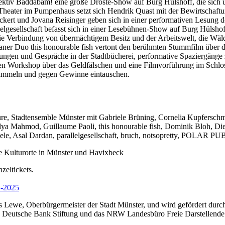
ektiv Baddabäm! eine große Droste-Show auf Burg Hülshoff, die sich 
 Theater im Pumpenhaus setzt sich Hendrik Quast mit der Bewirtschaft
 Eckert und Jovana Reisinger geben sich in einer performativen Lesun
lelgesellschaft befasst sich in einer Lesebühnen-Show auf Burg Hüls
die Verbindung von übermächtigem Besitz und der Arbeitswelt, die Wä
aner Duo this honourable fish vertont den berühmten Stummfilm über di
ungen und Gespräche in der Stadtbücherei, performative Spaziergäng
en Workshop über das Geldfälschen und eine Filmvorführung im Schlosst
sammeln und gegen Gewinne eintauschen.
e, Stadtensemble Münster mit Gabriele Brüning, Cornelia Kupfersc
ya Mahmod, Guillaume Paoli, this honourable fish, Dominik Bloh, Die
ele, Asal Dardan, parallelgesellschaft, bruch, notsopretty, POLAR P
e Kulturorte in Münster und Havixbeck
zeltickets.
l-2025
 Lewe, Oberbürgermeister der Stadt Münster, und wird gefördert durc
e Deutsche Bank Stiftung und das NRW Landesbüro Freie Darstellende 