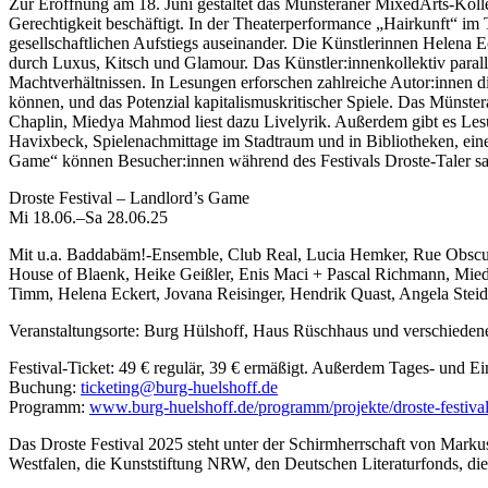
Zur Eröffnung am 18. Juni gestaltet das Münsteraner MixedArts-Koll
Gerechtigkeit beschäftigt. In der Theaterperformance „Hairkunft“ im
gesellschaftlichen Aufstiegs auseinander. Die Künstlerinnen Helena
durch Luxus, Kitsch und Glamour. Das Künstler:innenkollektiv paral
Machtverhältnissen. In Lesungen erforschen zahlreiche Autor:innen 
können, und das Potenzial kapitalismuskritischer Spiele. Das Münster
Chaplin, Miedya Mahmod liest dazu Livelyrik. Außerdem gibt es Les
Havixbeck, Spielenachmittage im Stadtraum und in Bibliotheken, ein
Game“ können Besucher:innen während des Festivals Droste-Taler 
Droste Festival – Landlord’s Game
Mi 18.06.–Sa 28.06.25
Mit u.a. Baddabäm!-Ensemble, Club Real, Lucia Hemker, Rue Obscur
House of Blaenk, Heike Geißler, Enis Maci + Pascal Richmann, Mied
Timm, Helena Eckert, Jovana Reisinger, Hendrik Quast, Angela Steid
Veranstaltungsorte: Burg Hülshoff, Haus Rüschhaus und verschieden
Festival-Ticket: 49 € regulär, 39 € ermäßigt. Außerdem Tages- und Ein
Buchung:
ticketing@burg-huelshoff.de
Programm:
www.burg-huelshoff.de/programm/projekte/droste-festiva
Das Droste Festival 2025 steht unter der Schirmherrschaft von Markus
Westfalen, die Kunststiftung NRW, den Deutschen Literaturfonds, di