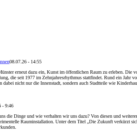
innen
08.07.26 - 14:55
e Münster erneut dazu ein, Kunst im öffentlichen Raum zu erleben. D
ung, die seit 1977 im Zehnjahresrhythmus stattfindet. Rund ein Jahr vo
hen dabei nicht nur die Innenstadt, sondern auch Stadtteile wie Kinderha
 - 9:46
 uns die Dinge und wie verhalten wir uns dazu? Von diesen und weite
mentelle Rauminstallation. Unter dem Titel „Die Zukunft verkürzt sich
rkunden.