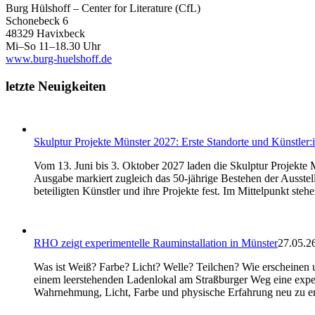
Burg Hülshoff – Center for Literature (CfL)
Schonebeck 6
48329 Havixbeck
Mi–So 11–18.30 Uhr
www.burg-huelshoff.de
letzte Neuigkeiten
Skulptur Projekte Münster 2027: Erste Standorte und Künstler:
Vom 13. Juni bis 3. Oktober 2027 laden die Skulptur Projekt
Ausgabe markiert zugleich das 50-jährige Bestehen der Ausstell
beteiligten Künstler und ihre Projekte fest. Im Mittelpunkt ste
RHO zeigt experimentelle Rauminstallation in Münster
27.05.26
Was ist Weiß? Farbe? Licht? Welle? Teilchen? Wie erscheinen
einem leerstehenden Ladenlokal am Straßburger Weg eine experi
Wahrnehmung, Licht, Farbe und physische Erfahrung neu zu e