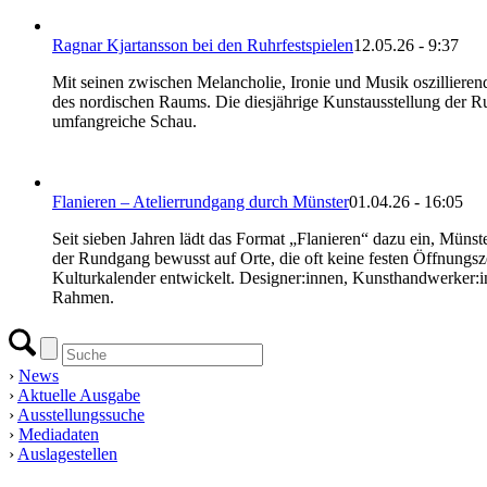
Ragnar Kjartansson bei den Ruhrfestspielen
12.05.26 - 9:37
Mit seinen zwischen Melancholie, Ironie und Musik oszillieren
des nordischen Raums. Die diesjährige Kunstausstellung der R
umfangreiche Schau.
Flanieren – Atelierrundgang durch Münster
01.04.26 - 16:05
Seit sieben Jahren lädt das Format „Flanieren“ dazu ein, Münster
der Rundgang bewusst auf Orte, die oft keine festen Öffnungsze
Kulturkalender entwickelt. Designer:innen, Kunsthandwerker:inn
Rahmen.
›
News
›
Aktuelle Ausgabe
›
Ausstellungssuche
›
Mediadaten
›
Auslagestellen