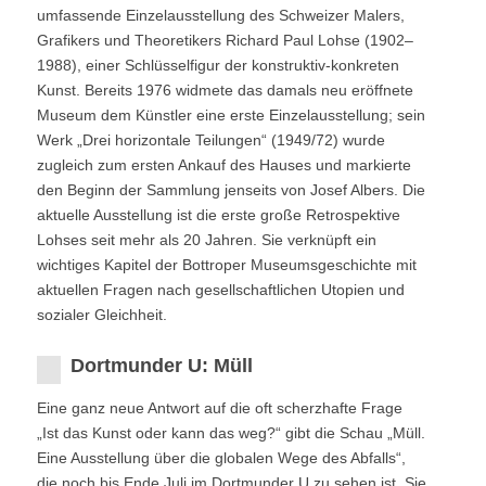
umfassende Einzelausstellung des Schweizer Malers,
Grafikers und Theoretikers Richard Paul Lohse (1902–
1988), einer Schlüsselfigur der konstruktiv-konkreten
Kunst. Bereits 1976 widmete das damals neu eröffnete
Museum dem Künstler eine erste Einzelausstellung; sein
Werk „Drei horizontale Teilungen“ (1949/72) wurde
zugleich zum ersten Ankauf des Hauses und markierte
den Beginn der Sammlung jenseits von Josef Albers. Die
aktuelle Ausstellung ist die erste große Retrospektive
Lohses seit mehr als 20 Jahren. Sie verknüpft ein
wichtiges Kapitel der Bottroper Museumsgeschichte mit
aktuellen Fragen nach gesellschaftlichen Utopien und
sozialer Gleichheit.
Dortmunder U: Müll
Eine ganz neue Antwort auf die oft scherzhafte Frage
„Ist das Kunst oder kann das weg?“ gibt die Schau „Müll.
Eine Ausstellung über die globalen Wege des Abfalls“,
die noch bis Ende Juli im Dortmunder U zu sehen ist. Sie