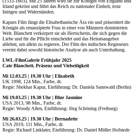
(1533-1603). Mit 25 Jahren wird sie zur Königin von England und
Irland gekrönt und führt das Reich zu nationaler Einheit, trotz
Intrigen und Widerständen.
Kapurs Film fängt die Elisabethanische Ära ein und präsentiert die
Königin als emanzipierte Frau in einer von Männern dominierten
Welt. Blanchett verkörpert sie als Herrscherin, die sich gegen die
Liebe und für die Pflicht entscheidet und das Heiratsangebot
ablehnt, um allein zu regieren. Der Film des indischen Regisseurs
vereint dabei sowohl historische Analyse als auch Unterhaltung.
LWL-FilmGalerie Frühjahr 2025
Cate Blanchett. Präsenz und Vielseitigkeit
Mi 12.03.25 | 19.30 Uhr | Elizabeth
UK 1998, 124 Min., Farbe, dt.
Regie: Shekhar Kapur, Einführung: Dr. Daniela Sannwald (Berlin)
Mi 19.03.25 | 19.30 Uhr | Blue Jasmine
USA 2013, 98 Min., Farbe, dt.
Regie: Woody Allen, Einführung: Jörg Schöning (Freiburg)
Mi 26.03.25 | 19.30 Uhr | Bernadette
USA 2019, 111 Min., Farbe, dt.
Regie: Richard Linklater, Einführung: Dr. Daniel Müller Hofstede