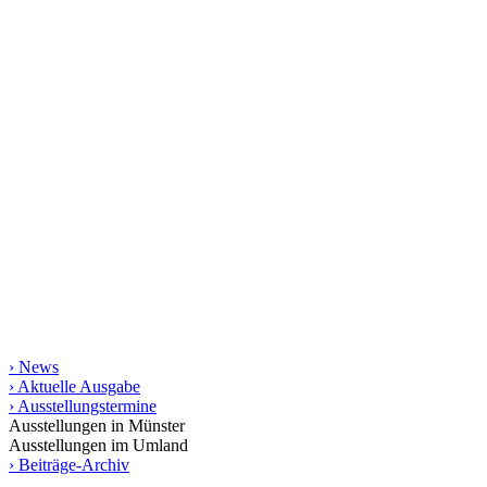
kunst raum münster
Seit 1998 stellt das Magazin kunst raum münster jeweils
vierteljährlich das regionale Kunstgeschehen vor. Mit rund 200
Terminen und vielen Aus­­stellungs­besprechungen bietet es die
umfassendste gedruckte Zusammen­stellung von Kunstterminen für
Münster und das Münsterland bis in die angrenzende Weser-Ems-
Region, Ostwestfalen-Lippe und das Ruhrgebiet. Die gedruckte
Ausgabe erscheint in einer Auflage von 10.000 Exemplaren.
Informationen
› News
› Aktuelle Ausgabe
› Ausstellungstermine
Ausstellungen in Münster
Ausstellungen im Umland
› Beiträge-Archiv