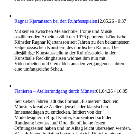
Ragnar Kjartansson bei den Ruhrfestspielen
12.05.26 - 9:37
Mit seinen zwischen Melancholie, Ironie und Musik
oszillierenden Arbeiten zählt der 1976 geborene isländische
Künstler Ragnar Kjartansson seit Jahren zu den bekanntesten
zeitgenössischen Künstlern des nordischen Raums. Die
diesjährige Kunstausstellung der Ruhrfestspiele in der
Kunsthalle Recklinghausen widmet ihm nun mit
Videoarbeiten und Gemälden aus den vergangenen Jahren
eine umfangreiche Schau.
Flanieren – Atelierrundgang durch Münster
01.04.26 - 16:05
Seit sieben Jahren lädt das Format „Flanieren“ dazu ein,
Münsters kreative Ateliers jenseits der klassischen
Innenstadtlagen zu entdecken. Initiiert von der
Modedesignerin Birgit Käufer, konzentriert sich der
Rundgang bewusst auf Orte, die oft keine festen
Öffnungszeiten haben und im Alltag leicht übersehen werden.
Was als kleine Initiative begann, hat sich längst zu einem