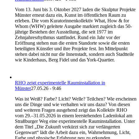
Vom 13. Juni bis 3. Oktober 2027 laden die Skulptur Projekte
Münster erneut dazu ein, Kunst im öffentlichen Raum zu
erleben. Die vom Kuratorinnenkollektiv What, How & for
Whom (WHW) geleitete Ausgabe markiert zugleich das 50-
jährige Bestehen der Ausstellung, die seit 1977 im
Zehnjahresrhythmus stattfindet. Rund ein Jahr vor der
Eröffnung stehen nun die ersten Standorte sowie die ersten
beteiligten Künstler und ihre Projekte fest. Im Mittelpunkt
stehen dabei nicht nur die Innenstadt, sondern auch Stadtteile
wie Kinderhaus, Berg Fidel und das York-Quartier.
RHO zeigt experimentelle Rauminstallation in
Münster
27.05.26 - 9:46
Was ist Weiß? Farbe? Licht? Welle? Teilchen? Wie erscheinen
uns die Dinge und wie verhalten wir uns dazu? Von diesen
und weiteren Fragen ausgehend zeigt das Kollektiv RHO
vom 29.–31.05.2026 in einem leerstehenden Ladenlokal am
Straßburger Weg eine experimentelle Rauminstallation. Unter
dem Titel „Die Zukunft verkürzt sich zur verlängerten
Gegenwart“ lädt die Arbeit dazu ein, Wahrnehmung, Licht,
Farbe und physische Erfahrung neu zu erkunden.