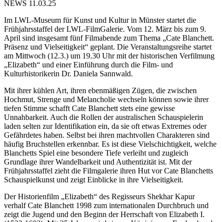
NEWS 11.03.25
Im LWL-Museum für Kunst und Kultur in Münster startet die
Frühjahrsstaffel der LWL-FilmGalerie. Vom 12. März bis zum 9.
April sind insgesamt fünf Filmabende zum Thema „Cate Blanchett.
Präsenz und Vielseitigkeit“ geplant. Die Veranstaltungsreihe startet
am Mittwoch (12.3.) um 19.30 Uhr mit der historischen Verfilmung
„Elizabeth“ und einer Einführung durch die Film- und
Kulturhistorikerin Dr. Daniela Sannwald.
Mit ihrer kühlen Art, ihren ebenmäßigen Zügen, die zwischen
Hochmut, Strenge und Melancholie wechseln können sowie ihrer
tiefen Stimme schafft Cate Blanchett stets eine gewisse
Unnahbarkeit. Auch die Rollen der australischen Schauspielerin
laden selten zur Identifikation ein, da sie oft etwas Extremes oder
Gefährdetes haben. Selbst bei ihren machtvollen Charakteren sind
häufig Bruchstellen erkennbar. Es ist diese Vielschichtigkeit, welche
Blanchetts Spiel eine besondere Tiefe verleiht und zugleich
Grundlage ihrer Wandelbarkeit und Authentizität ist. Mit der
Frühjahrsstaffel zieht die Filmgalerie ihren Hut vor Cate Blanchetts
Schauspielkunst und zeigt Einblicke in ihre Vielseitigkeit.
Der Historienfilm „Elizabeth“ des Regisseurs Shekhar Kapur
verhalf Cate Blanchett 1998 zum internationalen Durchbruch und
zeigt die Jugend und den Beginn der Herrschaft von Elizabeth I.