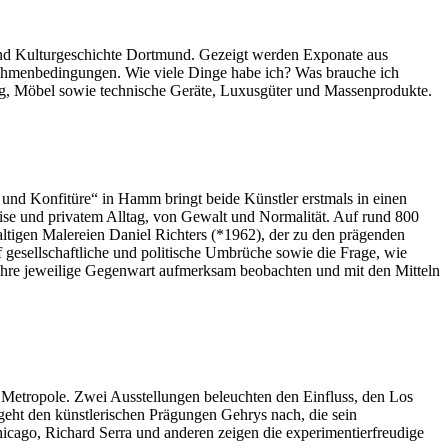
nd Kulturgeschichte Dortmund. Gezeigt werden Exponate aus
hmenbedingungen. Wie viele Dinge habe ich? Was brauche ich
ung, Möbel sowie technische Geräte, Luxusgüter und Massenprodukte.
und Konfitüre“ in Hamm bringt beide Künstler erstmals in einen
Krise und privatem Alltag, von Gewalt und Normalität. Auf rund 800
tigen Malereien Daniel Richters (*1962), der zu den prägenden
f gesellschaftliche und politische Umbrüche sowie die Frage, wie
 ihre jeweilige Gegenwart aufmerksam beobachten und mit den Mitteln
 Metropole. Zwei Ausstellungen beleuchten den Einfluss, den Los
geht den künstlerischen Prägungen Gehrys nach, die sein
cago, Richard Serra und anderen zeigen die experimentierfreudige