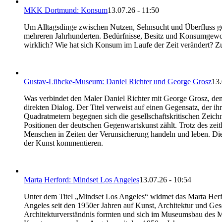
MKK Dortmund: Konsum
13.07.26 - 11:50
Um Alltagsdinge zwischen Nutzen, Sehnsucht und Überfluss 
mehreren Jahrhunderten. Bedürfnisse, Besitz und Konsumgewo
wirklich? Wie hat sich Konsum im Laufe der Zeit verändert? Z
Gustav-Lübcke-Museum: Daniel Richter und George Grosz
13.
Was verbindet den Maler Daniel Richter mit George Grosz, dem
direkten Dialog. Der Titel verweist auf einen Gegensatz, der i
Quadratmetern begegnen sich die gesellschaftskritischen Zei
Positionen der deutschen Gegenwartskunst zählt. Trotz des zeit
Menschen in Zeiten der Verunsicherung handeln und leben. Die
der Kunst kommentieren.
Marta Herford: Mindset Los Angeles
13.07.26 - 10:54
Unter dem Titel „Mindset Los Angeles“ widmet das Marta Herfo
Angeles seit den 1950er Jahren auf Kunst, Architektur und Ges
Architekturverständnis formten und sich im Museumsbau des M