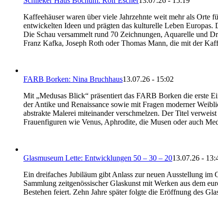
Schlieker Haus Bochum: Rolf Escher
13.07.26 - 15:19
Kaffeehäuser waren über viele Jahrzehnte weit mehr als Orte für
entwickelten Ideen und prägten das kulturelle Leben Europas.
Die Schau versammelt rund 70 Zeichnungen, Aquarelle und Druck
Franz Kafka, Joseph Roth oder Thomas Mann, die mit der Kaf
FARB Borken: Nina Bruchhaus
13.07.26 - 15:02
Mit „Medusas Blick“ präsentiert das FARB Borken die erste Ein
der Antike und Renaissance sowie mit Fragen moderner Weiblich
abstrakte Malerei miteinander verschmelzen. Der Titel verweist
Frauenfiguren wie Venus, Aphrodite, die Musen oder auch Me
Glasmuseum Lette: Entwicklungen 50 – 30 – 20
13.07.26 - 13:
Ein dreifaches Jubiläum gibt Anlass zur neuen Ausstellung im 
Sammlung zeitgenössischer Glaskunst mit Werken aus dem euro
Bestehen feiert. Zehn Jahre später folgte die Eröffnung des G