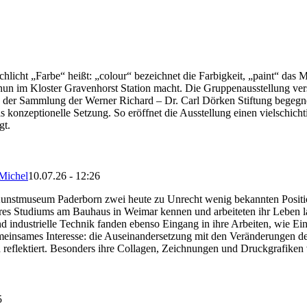
hlicht „Farbe“ heißt: „colour“ bezeichnet die Farbigkeit, „paint“ das M
un im Kloster Gravenhorst Station macht. Die Gruppenausstellung versa
s der Sammlung der Werner Richard – Dr. Carl Dörken Stiftung begegnen
ls konzeptionelle Setzung. So eröffnet die Ausstellung einen vielschicht
gt.
Michel
10.07.26 - 12:26
Kunstmuseum Paderborn zwei heute zu Unrecht wenig bekannten Positi
res Studiums am Bauhaus in Weimar kennen und arbeiteten ihr Leben l
nd industrielle Technik fanden ebenso Eingang in ihre Arbeiten, wie E
gemeinsames Interesse: die Auseinandersetzung mit den Veränderungen de
ch reflektiert. Besonders ihre Collagen, Zeichnungen und Druckgrafike
5