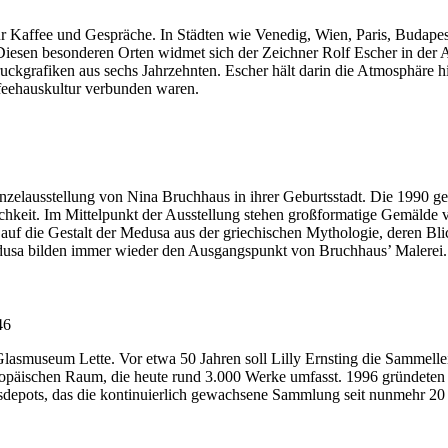
 Kaffee und Gespräche. In Städten wie Venedig, Wien, Paris, Budapest, 
 Diesen besonderen Orten widmet sich der Zeichner Rolf Escher in der
grafiken aus sechs Jahrzehnten. Escher hält darin die Atmosphäre hist
feehauskultur verbunden waren.
zelausstellung von Nina Bruchhaus in ihrer Geburtsstadt. Die 1990 geb
keit. Im Mittelpunkt der Ausstellung stehen großformatige Gemälde vo
 auf die Gestalt der Medusa aus der griechischen Mythologie, deren Bl
dusa bilden immer wieder den Ausgangspunkt von Bruchhaus’ Malerei.
46
Glasmuseum Lette. Vor etwa 50 Jahren soll Lilly Ernsting die Sammelle
päischen Raum, die heute rund 3.000 Werke umfasst. 1996 gründeten L
lasdepots, das die kontinuierlich gewachsene Sammlung seit nunmehr 20