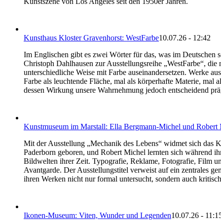
Kunstszene von Los Angeles seit den 1950er Jahren.
Kunsthaus Kloster Gravenhorst: WestFarbe
10.07.26 - 12:42
Im Englischen gibt es zwei Wörter für das, was im Deutschen sc
Christoph Dahlhausen zur Ausstellungsreihe „WestFarbe“, die n
unterschiedliche Weise mit Farbe auseinandersetzen. Werke au
Farbe als leuchtende Fläche, mal als körperhafte Materie, mal a
dessen Wirkung unsere Wahrnehmung jedoch entscheidend prä
Kunstmuseum im Marstall: Ella Bergmann-Michel und Robert 
Mit der Ausstellung „Mechanik des Lebens“ widmet sich das 
Paderborn geboren, und Robert Michel lernten sich während ih
Bildwelten ihrer Zeit. Typografie, Reklame, Fotografie, Film u
Avantgarde. Der Ausstellungstitel verweist auf ein zentrales 
ihren Werken nicht nur formal untersucht, sondern auch kritis
Ikonen-Museum: Viten, Wunder und Legenden
10.07.26 - 11:1