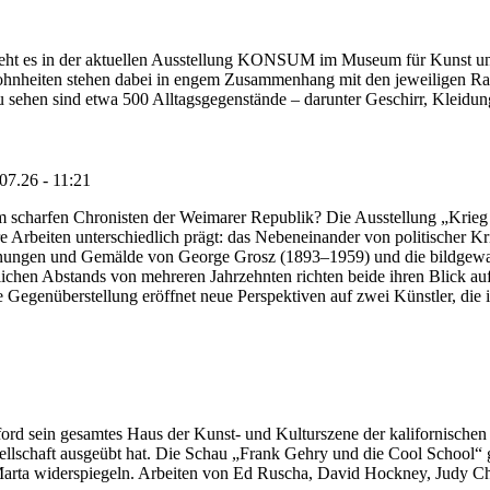
geht es in der aktuellen Ausstellung KONSUM im Museum für Kunst u
hnheiten stehen dabei in engem Zusammenhang mit den jeweiligen Ra
u sehen sind etwa 500 Alltagsgegenstände – darunter Geschirr, Kleid
07.26 - 11:21
 scharfen Chronisten der Weimarer Republik? Die Ausstellung „Krieg 
hre Arbeiten unterschiedlich prägt: das Nebeneinander von politischer 
chnungen und Gemälde von George Grosz (1893–1959) und die bildgewal
lichen Abstands von mehreren Jahrzehnten richten beide ihren Blick au
 Gegenüberstellung eröffnet neue Perspektiven auf zwei Künstler, die
rd sein gesamtes Haus der Kunst- und Kulturszene der kalifornischen
ellschaft ausgeübt hat. Die Schau „Frank Gehry und die Cool School“ 
arta widerspiegeln. Arbeiten von Ed Ruscha, David Hockney, Judy Chi