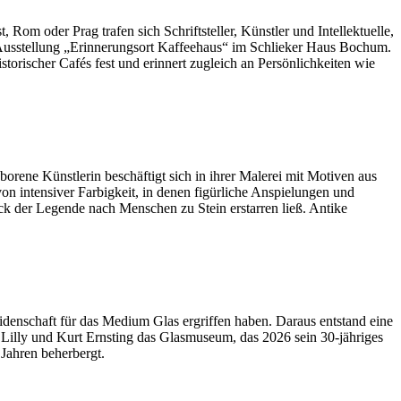
Rom oder Prag trafen sich Schriftsteller, Künstler und Intellektuelle,
 Ausstellung „Erinnerungsort Kaffeehaus“ im Schlieker Haus Bochum.
orischer Cafés fest und erinnert zugleich an Persönlichkeiten wie
orene Künstlerin beschäftigt sich in ihrer Malerei mit Motiven aus
n intensiver Farbigkeit, in denen figürliche Anspielungen und
ick der Legende nach Menschen zu Stein erstarren ließ. Antike
idenschaft für das Medium Glas ergriffen haben. Daraus entstand eine
illy und Kurt Ernsting das Glasmuseum, das 2026 sein 30-jähriges
 Jahren beherbergt.