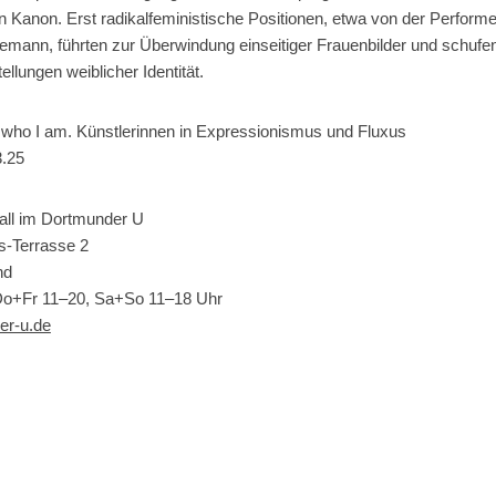
en Kanon. Erst radikalfeministische Positionen, etwa von der Performe
mann, führten zur Überwindung einseitiger Frauenbilder und schufe
tellungen weiblicher Identität.
le who I am. Künstlerinnen in Expressionismus und Fluxus
3.25
ll im Dortmunder U
s-Terrasse 2
nd
Do+Fr 11–20, Sa+So 11–18 Uhr
er-u.de