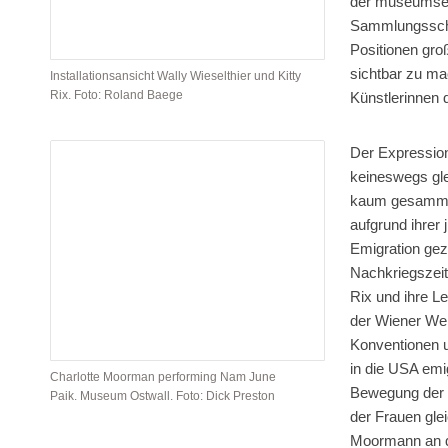
der museumsei
Sammlungsschw
Positionen gro
sichtbar zu ma
Installationsansicht Wally Wieselthier und
Kitty
Rix. Foto: Roland Baege
Künstlerinnen 
Der Expression
keineswegs gle
kaum gesammelt
aufgrund ihrer 
Emigration gez
Nachkriegszeit
Rix und ihre L
der Wiener Wer
Konventionen u
in die USA emig
Charlotte Moorman performing Nam June
Bewegung der 1
Paik. Museum Ostwall. Foto: Dick Preston
der Frauen gle
Moormann an de