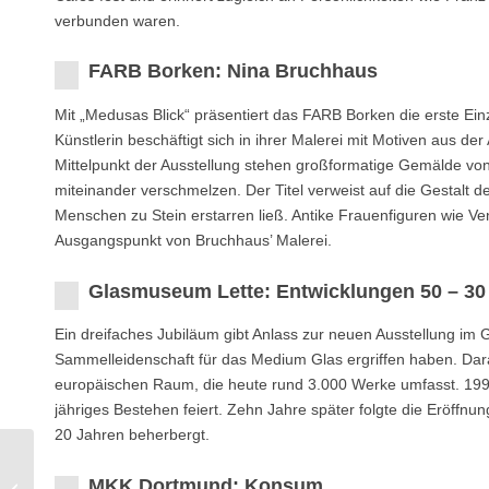
verbunden waren.
FARB Borken: Nina Bruchhaus
Mit „Medusas Blick“ präsentiert das FARB Borken die erste Ei
Künstlerin beschäftigt sich in ihrer Malerei mit Motiven aus d
Mittelpunkt der Ausstellung stehen großformatige Gemälde von 
miteinander verschmelzen. Der Titel verweist auf die Gestalt 
Menschen zu Stein erstarren ließ. Antike Frauenfiguren wie 
Ausgangspunkt von Bruchhaus’ Malerei.
Glasmuseum Lette: Entwicklungen 50 – 30
Ein dreifaches Jubiläum gibt Anlass zur neuen Ausstellung im G
Sammelleidenschaft für das Medium Glas ergriffen haben. Da
europäischen Raum, die heute rund 3.000 Werke umfasst. 1996
jähriges Bestehen feiert. Zehn Jahre später folgte die Eröff
20 Jahren beherbergt.
MKK Dortmund: Jörg
MKK Dortmund: Konsum