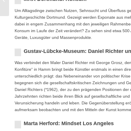
Winde
Um Alltagsdinge zwischen Nutzen, Sehnsucht und Überfluss g
Kulturgeschichte Dortmund. Gezeigt werden Exponate aus me
dabei in engem Zusammenhang mit den jeweiligen Rahmenbedin
Konsum im Laufe der Zeit verändert? Zu sehen sind etwa 500 
Geräte, Luxusgüter und Massenprodukte.
Gustav-Lübcke-Museum: Daniel Richter u
Was verbindet den Maler Daniel Richter mit George Grosz, de
Konfitüre“ in Hamm bringt beide Künstler erstmals in einen dire
unterschiedlich prägt: das Nebeneinander von politischer Kris
begegnen sich die gesellschaftskritischen Zeichnungen und 
Daniel Richters (*1962), der zu den prägenden Positionen der
Jahrzehnten richten beide ihren Blick auf gesellschaftliche un
Verunsicherung handeln und leben. Die Gegenüberstellung eröff
aufmerksam beobachten und mit den Mitteln der Kunst komme
Marta Herford: Mindset Los Angeles