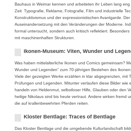
Bauhaus in Weimar kennen und arbeiteten ihr Leben lang eng z
Zeit. Typografie, Reklame, Fotografie, Film und industrielle T
Konstruktivismus und der expressionistischen Avantgarde. Der 
Auseinandersetzung mit den Veränderungen der Moderne. Indust
formal untersucht, sondern auch kritisch reflektiert. Besonde
mit maschinenhaften Strukturen.
Ikonen-Museum: Viten, Wunder und Lege
Was haben mittelalterliche Ikonen und Comics gemeinsam? Mehr
Wunder und Legenden“ zum 70-jährigen Bestehen des Ikonen-Mu
Viele der gezeigten Werke erzählen in klar abgegrenzten, mit
Prüfungen und Legenden. Mitunter verlaufen diese Bilder wie e
handeln von Heldenmut, selbstloser Hilfe, Glauben oder den 
heilige Nikolaus sind bis heute vertraut. Andere wirken fremd
die auf krallenbewehrten Pferden reiten.
Kloster Bentlage: Traces of Bentlage
Das Kloster Bentlage und die umgebende Kulturlandschaft bild