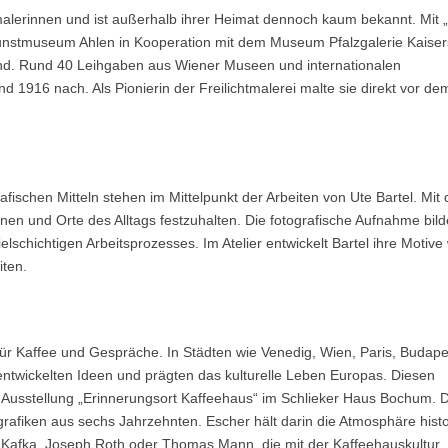
alerinnen und ist außerhalb ihrer Heimat dennoch kaum bekannt. Mit 
 Kunstmuseum Ahlen in Kooperation mit dem Museum Pfalzgalerie Kaiser
land. Rund 40 Leihgaben aus Wiener Museen und internationalen
1916 nach. Als Pionierin der Freilichtmalerei malte sie direkt vor de
ischen Mitteln stehen im Mittelpunkt der Arbeiten von Ute Bartel. Mit
onen und Orte des Alltags festzuhalten. Die fotografische Aufnahme bild
lschichtigen Arbeitsprozesses. Im Atelier entwickelt Bartel ihre Motive 
iten.
für Kaffee und Gespräche. In Städten wie Venedig, Wien, Paris, Budap
e, entwickelten Ideen und prägten das kulturelle Leben Europas. Diesen
 Ausstellung „Erinnerungsort Kaffeehaus“ im Schlieker Haus Bochum. D
afiken aus sechs Jahrzehnten. Escher hält darin die Atmosphäre histo
nz Kafka, Joseph Roth oder Thomas Mann, die mit der Kaffeehauskultur