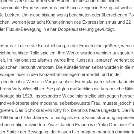
genen Werke stammen von Frauen. Insbesondere die beiden
erpunkte Expressionismus und Fluxus zeigen in Bezug auf weibli
ße Lücken. Um diese bislang wenig beachteten oder übersehenen Po
chen, werden jetzt acht Künstlerinnen des Expressionismus und 22
der Fluxus-Bewegung in einer Doppelausstellung gewürdigt.
ismus ist die erste Kunstrichtung, in der Frauen eine größere, wenn
ichberechtigte Rolle spielten. Ihre Werke wurden weniger ausgestellt
. Im Nationalsozialismus wurde ihre Kunst als „entartet“ verfemt o
jüdischen Herkunft verboten. Die Künstlerinnen selbst wurden in die i
wungen oder in den Konzentrationslagern ermordet, und in der
 gerieten ihre Werke in Vergessenheit. Exemplarisch stehen dafür etw
ehrerin Vally Wieselthier: Sie prägten maßgeblich die keramische Bil
kstätte bis 1928. Insbesondere Wieselthier stellte sich gegen herrs
nd verkörperte eine moderne, selbstbewusste Frau, musste jedoch a
rieren. Das Schicksal von Kitty Rix bleibt bis heute ungeklärt. Die F
960er und 70er Jahre wird häufig als erste Kunstströmung angesehe
ichberechtigt mitwirkten. Zwar standen Frauen wie Yoko Ono oder Cha
r Spitze der Bewegung, doch auch hier prägten männlich dominiert