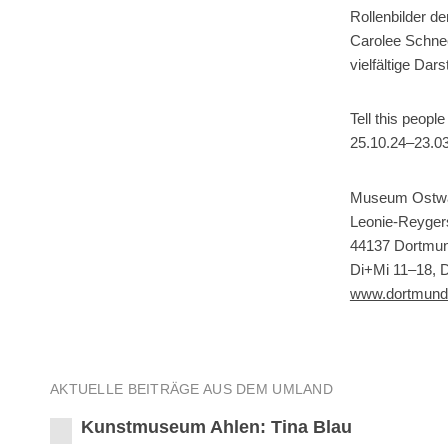
Rollenbilder d
Carolee Schnee
vielfältige Dars
Tell this peop
25.10.24–23.0
Museum Ostwa
Leonie-Reyger
44137 Dortmu
Di+Mi 11–18, 
www.dortmund
AKTUELLE BEITRÄGE AUS DEM UMLAND
Kunstmuseum Ahlen: Tina Blau