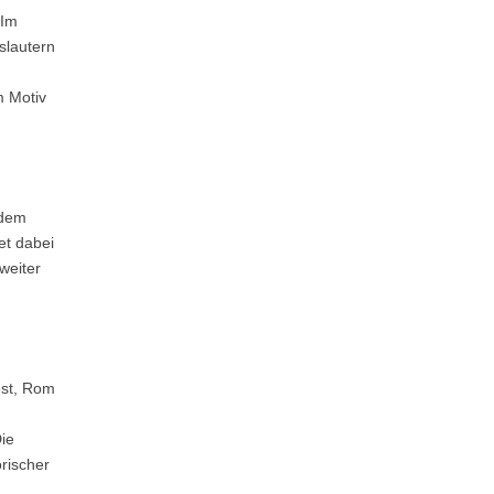
„Im
slautern
m Motiv
 dem
et dabei
weiter
est, Rom
ie
rischer