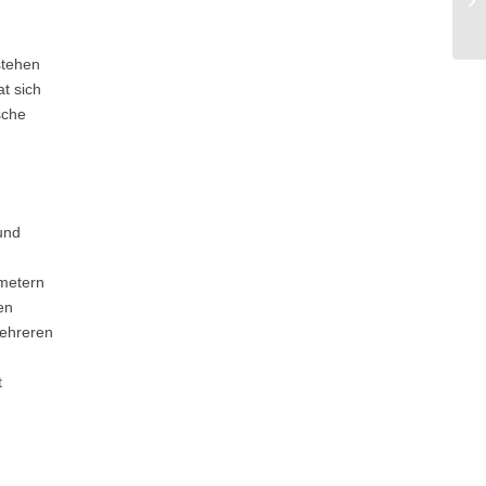
stehen
t sich
sche
und
tmetern
en
mehreren
t