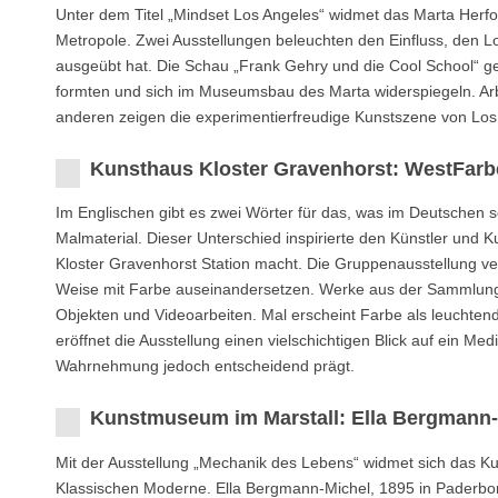
Unter dem Titel „Mindset Los Angeles“ widmet das Marta Herfo
Metropole. Zwei Ausstellungen beleuchten den Einfluss, den Lo
ausgeübt hat. Die Schau „Frank Gehry und die Cool School“ ge
formten und sich im Museumsbau des Marta widerspiegeln. Ar
anderen zeigen die experimentierfreudige Kunstszene von Los
Kunsthaus Kloster Gravenhorst: WestFarb
Im Englischen gibt es zwei Wörter für das, was im Deutschen sch
Malmaterial. Dieser Unterschied inspirierte den Künstler und 
Kloster Gravenhorst Station macht. Die Gruppenausstellung ver
Weise mit Farbe auseinandersetzen. Werke aus der Sammlung d
Objekten und Videoarbeiten. Mal erscheint Farbe als leuchtend
eröffnet die Ausstellung einen vielschichtigen Blick auf ein Me
Wahrnehmung jedoch entscheidend prägt.
Kunstmuseum im Marstall: Ella Bergmann-
Mit der Ausstellung „Mechanik des Lebens“ widmet sich das 
Klassischen Moderne. Ella Bergmann-Michel, 1895 in Paderbor