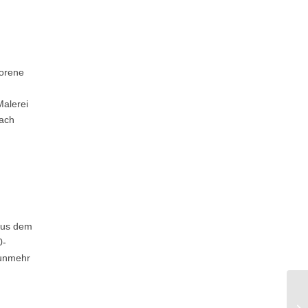
borene
Malerei
nach
aus dem
0-
nunmehr