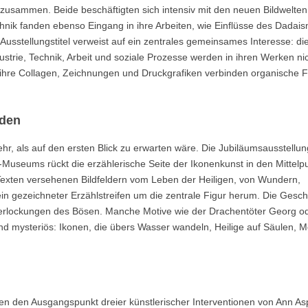
usammen. Beide beschäftigten sich intensiv mit den neuen Bildwelten 
echnik fanden ebenso Eingang in ihre Arbeiten, wie Einflüsse des Dadai
Ausstellungstitel verweist auf ein zentrales gemeinsames Interesse: di
rie, Technik, Arbeit und soziale Prozesse werden in ihren Werken nic
rs ihre Collagen, Zeichnungen und Druckgrafiken verbinden organische
nden
, als auf den ersten Blick zu erwarten wäre. Die Jubiläumsausstellung
seums rückt die erzählerische Seite der Ikonenkunst in den Mittelpu
 Texten versehenen Bildfeldern vom Leben der Heiligen, von Wundern,
in gezeichneter Erzählstreifen um die zentrale Figur herum. Die Gesch
Verlockungen des Bösen. Manche Motive wie der Drachentöter Georg o
 und mysteriös: Ikonen, die übers Wasser wandeln, Heilige auf Säulen, 
en den Ausgangspunkt dreier künstlerischer Interventionen von Ann As