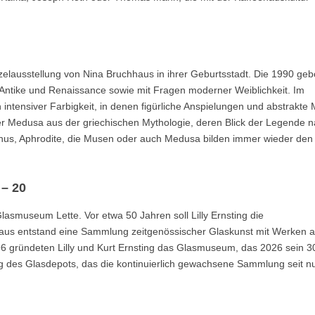
nzelausstellung von Nina Bruchhaus in ihrer Geburtsstadt. Die 1990 ge
er Antike und Renaissance sowie mit Fragen moderner Weiblichkeit. Im
intensiver Farbigkeit, in denen figürliche Anspielungen und abstrakte 
der Medusa aus der griechischen Mythologie, deren Blick der Legende 
Venus, Aphrodite, die Musen oder auch Medusa bilden immer wieder den
 – 20
lasmuseum Lette. Vor etwa 50 Jahren soll Lilly Ernsting die
raus entstand eine Sammlung zeitgenössischer Glaskunst mit Werken 
 gründeten Lilly und Kurt Ernsting das Glasmuseum, das 2026 sein 3
nung des Glasdepots, das die kontinuierlich gewachsene Sammlung seit 