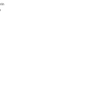
rin
n