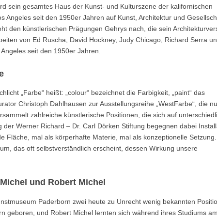
rd sein gesamtes Haus der Kunst- und Kulturszene der kalifornischen
s Angeles seit den 1950er Jahren auf Kunst, Architektur und Gesellsch
ht den künstlerischen Prägungen Gehrys nach, die sein Architekturver
beiten von Ed Ruscha, David Hockney, Judy Chicago, Richard Serra u
 Angeles seit den 1950er Jahren.
e
licht „Farbe“ heißt: „colour“ bezeichnet die Farbigkeit, „paint“ das
Kurator Christoph Dahlhausen zur Ausstellungsreihe „WestFarbe“, die n
sammelt zahlreiche künstlerische Positionen, die sich auf unterschiedl
er Werner Richard – Dr. Carl Dörken Stiftung begegnen dabei Install
e Fläche, mal als körperhafte Materie, mal als konzeptionelle Setzung
dium, das oft selbstverständlich erscheint, dessen Wirkung unsere
Michel und Robert Michel
Kunstmuseum Paderborn zwei heute zu Unrecht wenig bekannten Positi
n geboren, und Robert Michel lernten sich während ihres Studiums a