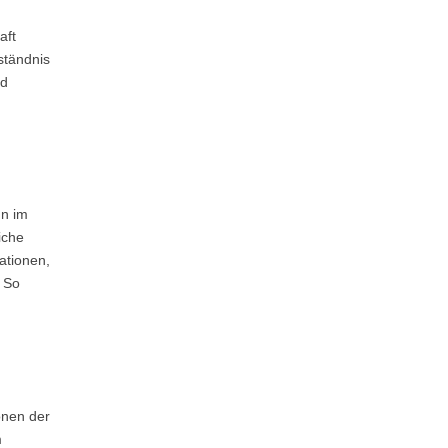
aft
ständnis
nd
un im
iche
ationen,
. So
onen der
m