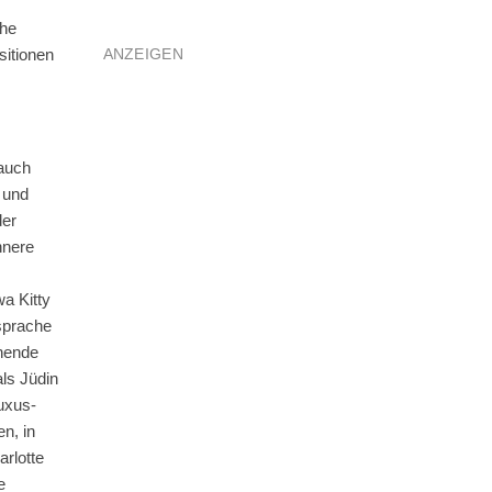
che
ANZEIGEN
sitionen
 auch
 und
der
nnere
a Kitty
dsprache
chende
ls Jüdin
luxus-
n, in
rlotte
e