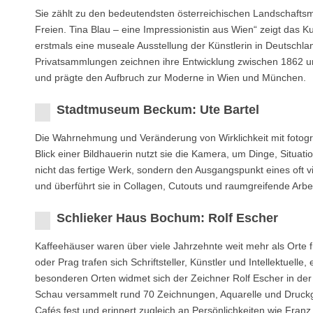
Sie zählt zu den bedeutendsten österreichischen Landschaftsm
Freien. Tina Blau – eine Impressionistin aus Wien“ zeigt das
erstmals eine museale Ausstellung der Künstlerin in Deutsch
Privatsammlungen zeichnen ihre Entwicklung zwischen 1862 und 
und prägte den Aufbruch zur Moderne in Wien und München.
Stadtmuseum Beckum: Ute Bartel
Die Wahrnehmung und Veränderung von Wirklichkeit mit fotograf
Blick einer Bildhauerin nutzt sie die Kamera, um Dinge, Situati
nicht das fertige Werk, sondern den Ausgangspunkt eines oft vie
und überführt sie in Collagen, Cutouts und raumgreifende Arbe
Schlieker Haus Bochum: Rolf Escher
Kaffeehäuser waren über viele Jahrzehnte weit mehr als Orte 
oder Prag trafen sich Schriftsteller, Künstler und Intellektuell
besonderen Orten widmet sich der Zeichner Rolf Escher in der
Schau versammelt rund 70 Zeichnungen, Aquarelle und Druckgr
Cafés fest und erinnert zugleich an Persönlichkeiten wie Fra