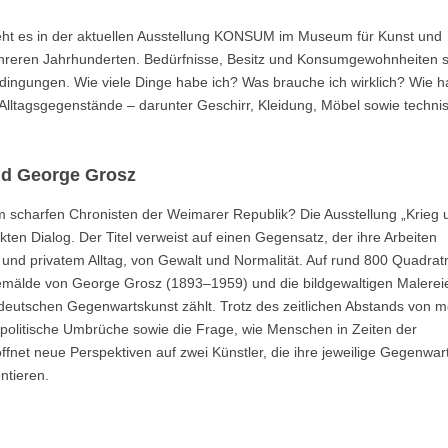
eht es in der aktuellen Ausstellung KONSUM im Museum für Kunst und
hreren Jahrhunderten. Bedürfnisse, Besitz und Konsumgewohnheiten 
gungen. Wie viele Dinge habe ich? Was brauche ich wirklich? Wie ha
Alltagsgegenstände – darunter Geschirr, Kleidung, Möbel sowie techni
nd George Grosz
m scharfen Chronisten der Weimarer Republik? Die Ausstellung „Krieg 
kten Dialog. Der Titel verweist auf einen Gegensatz, der ihre Arbeiten
e und privatem Alltag, von Gewalt und Normalität. Auf rund 800 Quadra
Gemälde von George Grosz (1893–1959) und die bildgewaltigen Malerei
 deutschen Gegenwartskunst zählt. Trotz des zeitlichen Abstands von 
d politische Umbrüche sowie die Frage, wie Menschen in Zeiten der
net neue Perspektiven auf zwei Künstler, die ihre jeweilige Gegenwar
ntieren.