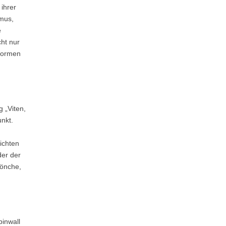
ihrer
smus,
e
ht nur
 Formen
 „Viten,
nkt.
ichten
der der
Mönche,
pinwall