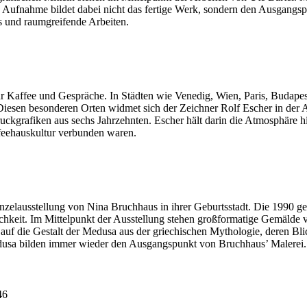
e Aufnahme bildet dabei nicht das fertige Werk, sondern den Ausgangspu
ts und raumgreifende Arbeiten.
 Kaffee und Gespräche. In Städten wie Venedig, Wien, Paris, Budapest, 
 Diesen besonderen Orten widmet sich der Zeichner Rolf Escher in der
grafiken aus sechs Jahrzehnten. Escher hält darin die Atmosphäre hist
feehauskultur verbunden waren.
zelausstellung von Nina Bruchhaus in ihrer Geburtsstadt. Die 1990 geb
keit. Im Mittelpunkt der Ausstellung stehen großformatige Gemälde vo
 auf die Gestalt der Medusa aus der griechischen Mythologie, deren Bl
dusa bilden immer wieder den Ausgangspunkt von Bruchhaus’ Malerei.
46