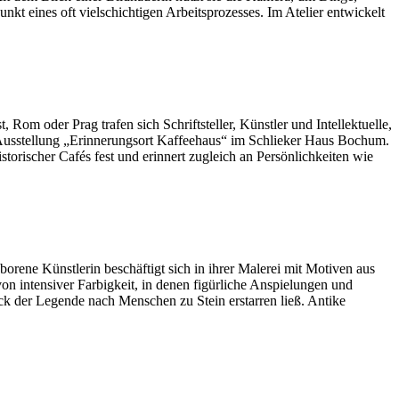
nkt eines oft vielschichtigen Arbeitsprozesses. Im Atelier entwickelt
Rom oder Prag trafen sich Schriftsteller, Künstler und Intellektuelle,
 Ausstellung „Erinnerungsort Kaffeehaus“ im Schlieker Haus Bochum.
orischer Cafés fest und erinnert zugleich an Persönlichkeiten wie
orene Künstlerin beschäftigt sich in ihrer Malerei mit Motiven aus
n intensiver Farbigkeit, in denen figürliche Anspielungen und
ick der Legende nach Menschen zu Stein erstarren ließ. Antike