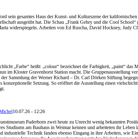
rd sein gesamtes Haus der Kunst- und Kulturszene der kalifornischen
ellschaft ausgeübt hat. Die Schau „Frank Gehry und die Cool School“ 
arta widerspiegeln. Arbeiten von Ed Ruscha, David Hockney, Judy Chi
hlicht „Farbe“ heißt: „colour“ bezeichnet die Farbigkeit, „paint“ das M
un im Kloster Gravenhorst Station macht. Die Gruppenausstellung versa
s der Sammlung der Werner Richard – Dr. Carl Dörken Stiftung begegnen
ls konzeptionelle Setzung. So eröffnet die Ausstellung einen vielschicht
gt.
Michel
10.07.26 - 12:26
Kunstmuseum Paderborn zwei heute zu Unrecht wenig bekannten Positi
res Studiums am Bauhaus in Weimar kennen und arbeiteten ihr Leben l
nd industrielle Technik fanden ebenso Eingang in ihre Arbeiten, wie E