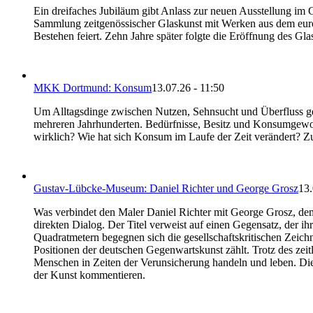
Ein dreifaches Jubiläum gibt Anlass zur neuen Ausstellung im 
Sammlung zeitgenössischer Glaskunst mit Werken aus dem euro
Bestehen feiert. Zehn Jahre später folgte die Eröffnung des G
MKK Dortmund: Konsum
13.07.26 - 11:50
Um Alltagsdinge zwischen Nutzen, Sehnsucht und Überfluss 
mehreren Jahrhunderten. Bedürfnisse, Besitz und Konsumgewo
wirklich? Wie hat sich Konsum im Laufe der Zeit verändert? Z
Gustav-Lübcke-Museum: Daniel Richter und George Grosz
13.
Was verbindet den Maler Daniel Richter mit George Grosz, dem
direkten Dialog. Der Titel verweist auf einen Gegensatz, der i
Quadratmetern begegnen sich die gesellschaftskritischen Zei
Positionen der deutschen Gegenwartskunst zählt. Trotz des zeit
Menschen in Zeiten der Verunsicherung handeln und leben. Die
der Kunst kommentieren.