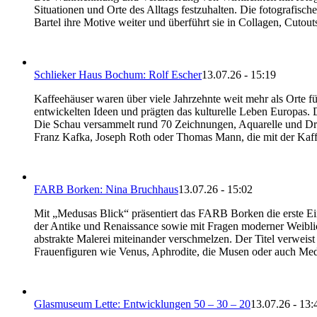
Situationen und Orte des Alltags festzuhalten. Die fotografisch
Bartel ihre Motive weiter und überführt sie in Collagen, Cutou
Schlieker Haus Bochum: Rolf Escher
13.07.26 - 15:19
Kaffeehäuser waren über viele Jahrzehnte weit mehr als Orte für
entwickelten Ideen und prägten das kulturelle Leben Europas.
Die Schau versammelt rund 70 Zeichnungen, Aquarelle und Druck
Franz Kafka, Joseph Roth oder Thomas Mann, die mit der Kaf
FARB Borken: Nina Bruchhaus
13.07.26 - 15:02
Mit „Medusas Blick“ präsentiert das FARB Borken die erste Ein
der Antike und Renaissance sowie mit Fragen moderner Weiblich
abstrakte Malerei miteinander verschmelzen. Der Titel verweist
Frauenfiguren wie Venus, Aphrodite, die Musen oder auch Me
Glasmuseum Lette: Entwicklungen 50 – 30 – 20
13.07.26 - 13: