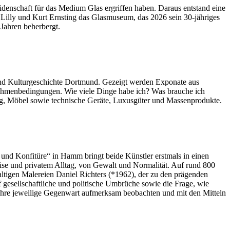
idenschaft für das Medium Glas ergriffen haben. Daraus entstand eine
illy und Kurt Ernsting das Glasmuseum, das 2026 sein 30-jähriges
 Jahren beherbergt.
nd Kulturgeschichte Dortmund. Gezeigt werden Exponate aus
hmenbedingungen. Wie viele Dinge habe ich? Was brauche ich
ung, Möbel sowie technische Geräte, Luxusgüter und Massenprodukte.
und Konfitüre“ in Hamm bringt beide Künstler erstmals in einen
Krise und privatem Alltag, von Gewalt und Normalität. Auf rund 800
tigen Malereien Daniel Richters (*1962), der zu den prägenden
f gesellschaftliche und politische Umbrüche sowie die Frage, wie
 ihre jeweilige Gegenwart aufmerksam beobachten und mit den Mitteln