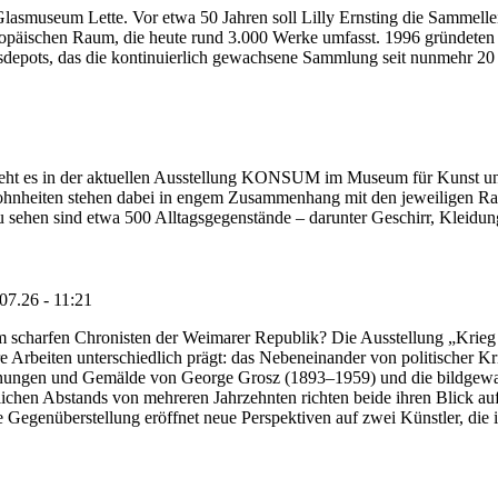
Glasmuseum Lette. Vor etwa 50 Jahren soll Lilly Ernsting die Sammelle
päischen Raum, die heute rund 3.000 Werke umfasst. 1996 gründeten L
lasdepots, das die kontinuierlich gewachsene Sammlung seit nunmehr 20
geht es in der aktuellen Ausstellung KONSUM im Museum für Kunst u
hnheiten stehen dabei in engem Zusammenhang mit den jeweiligen Ra
u sehen sind etwa 500 Alltagsgegenstände – darunter Geschirr, Kleid
07.26 - 11:21
 scharfen Chronisten der Weimarer Republik? Die Ausstellung „Krieg 
hre Arbeiten unterschiedlich prägt: das Nebeneinander von politischer 
chnungen und Gemälde von George Grosz (1893–1959) und die bildgewal
lichen Abstands von mehreren Jahrzehnten richten beide ihren Blick au
 Gegenüberstellung eröffnet neue Perspektiven auf zwei Künstler, die