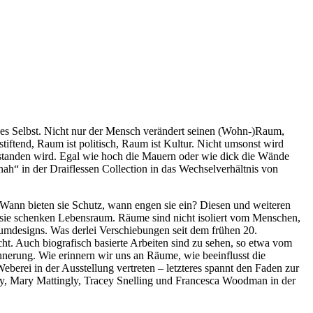
 des Selbst. Nicht nur der Mensch verändert seinen (Wohn-)Raum,
iftend, Raum ist politisch, Raum ist Kultur. Nicht umsonst wird
erstanden wird. Egal wie hoch die Mauern oder wie dick die Wände
ah“ in der Draiflessen Collection in das Wechselverhältnis von
ann bieten sie Schutz, wann engen sie ein? Diesen und weiteren
, sie schenken Lebensraum. Räume sind nicht isoliert vom Menschen,
umdesigns. Was derlei Verschiebungen seit dem frühen 20.
ht. Auch biografisch basierte Arbeiten sind zu sehen, so etwa vom
nerung. Wie erinnern wir uns an Räume, wie beeinflusst die
erei in der Ausstellung vertreten – letzteres spannt den Faden zur
y, Mary Mattingly, Tracey Snelling und Francesca Woodman in der