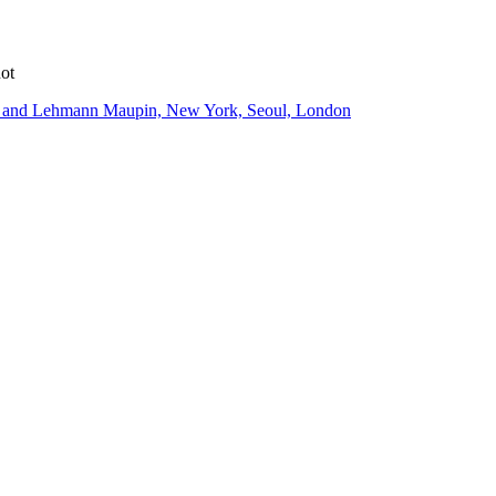
ot
ist and Lehmann Maupin, New York, Seoul, London