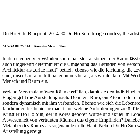
Do Ho Suh. Blueprint. 2014. © Do Ho Suh. Image courtesy the art
AUSGABE 2/2024 – Autorin: Mona Eilers
In den eigenen vier Wänden kann man sich austoben, der Raum lässt s
auch umgekehrt determiniert die Umgebung das Befinden von Personen;
Architektur als „dritte Haut“ betitelt, ebenso wie die Kleidung, di
sind, unser Umraum tritt näher an uns heran, als wir denken. Mit Wer
Mensch und Raum ein.
Welche Merkmale müssen Räume erfüllen, damit sie den individuelle
Fragen geht die Ausstellung nach. Denn ein Büro, ein Atelier oder e
sondern dynamisch mit ihm verbunden. Ebenso wie sich die Lebensrea
Jahrhundert bis heute ausmacht und welche Anforderungen zukünftig w
Künstler Do Ho Suh, der in Korea geboren wurde und aktuell in Lond
Abwesenheit von vertrauten Räumen das eigene Empfinden? Daneben sin
Metapher des Raums als sogenannte dritte Haut. Neben Do Ho Suh w
Ausstellung gezeigt.