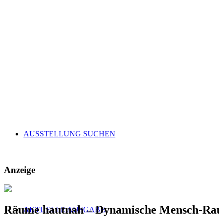
AUSSTELLUNG SUCHEN
Anzeige
Räume hautnah – Dynamische Mensch-Ra
AKTUELLE AUSGABE