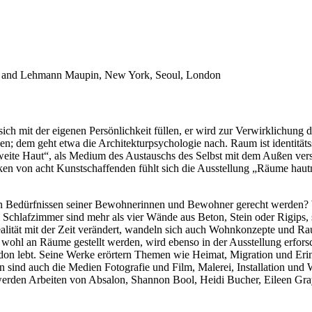
ist and Lehmann Maupin, New York, Seoul, London
ich mit der eigenen Persönlichkeit füllen, er wird zur Verwirklichung
 dem geht etwa die Architekturpsychologie nach. Raum ist identitätsst
e „zweite Haut“, als Medium des Austauschs des Selbst mit dem Außen v
ken von acht Kunstschaffenden fühlt sich die Ausstellung „Räume hautn
n Bedürfnissen seiner Bewohnerinnen und Bewohner gerecht werden? W
in Schlafzimmer sind mehr als vier Wände aus Beton, Stein oder Rigips
lität mit der Zeit verändert, wandeln sich auch Wohnkonzepte und Ra
ohl an Räume gestellt werden, wird ebenso in der Ausstellung erforsc
on lebt. Seine Werke erörtern Themen wie Heimat, Migration und Erin
d auch die Medien Fotografie und Film, Malerei, Installation und Web
erden Arbeiten von Absalon, Shannon Bool, Heidi Bucher, Eileen Gra