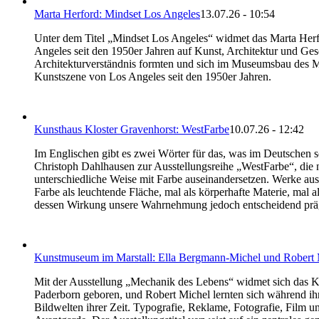
Marta Herford: Mindset Los Angeles
13.07.26 - 10:54
Unter dem Titel „Mindset Los Angeles“ widmet das Marta Herfo
Angeles seit den 1950er Jahren auf Kunst, Architektur und Ges
Architekturverständnis formten und sich im Museumsbau des M
Kunstszene von Los Angeles seit den 1950er Jahren.
Kunsthaus Kloster Gravenhorst: WestFarbe
10.07.26 - 12:42
Im Englischen gibt es zwei Wörter für das, was im Deutschen sc
Christoph Dahlhausen zur Ausstellungsreihe „WestFarbe“, die n
unterschiedliche Weise mit Farbe auseinandersetzen. Werke au
Farbe als leuchtende Fläche, mal als körperhafte Materie, mal a
dessen Wirkung unsere Wahrnehmung jedoch entscheidend prä
Kunstmuseum im Marstall: Ella Bergmann-Michel und Robert 
Mit der Ausstellung „Mechanik des Lebens“ widmet sich das 
Paderborn geboren, und Robert Michel lernten sich während ih
Bildwelten ihrer Zeit. Typografie, Reklame, Fotografie, Film u