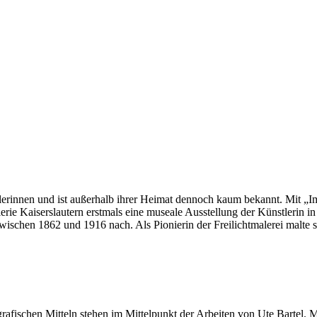
lerinnen und ist außerhalb ihrer Heimat dennoch kaum bekannt. Mit „Im 
e Kaiserslautern erstmals eine museale Ausstellung der Künstlerin 
wischen 1862 und 1916 nach. Als Pionierin der Freilichtmalerei malte 
fischen Mitteln stehen im Mittelpunkt der Arbeiten von Ute Bartel. M