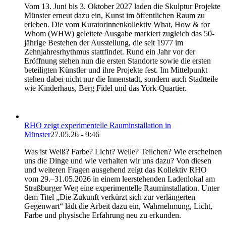
Vom 13. Juni bis 3. Oktober 2027 laden die Skulptur Projekte
Münster erneut dazu ein, Kunst im öffentlichen Raum zu
erleben. Die vom Kuratorinnenkollektiv What, How & for
Whom (WHW) geleitete Ausgabe markiert zugleich das 50-
jährige Bestehen der Ausstellung, die seit 1977 im
Zehnjahresrhythmus stattfindet. Rund ein Jahr vor der
Eröffnung stehen nun die ersten Standorte sowie die ersten
beteiligten Künstler und ihre Projekte fest. Im Mittelpunkt
stehen dabei nicht nur die Innenstadt, sondern auch Stadtteile
wie Kinderhaus, Berg Fidel und das York-Quartier.
RHO zeigt experimentelle Rauminstallation in
Münster
27.05.26 - 9:46
Was ist Weiß? Farbe? Licht? Welle? Teilchen? Wie erscheinen
uns die Dinge und wie verhalten wir uns dazu? Von diesen
und weiteren Fragen ausgehend zeigt das Kollektiv RHO
vom 29.–31.05.2026 in einem leerstehenden Ladenlokal am
Straßburger Weg eine experimentelle Rauminstallation. Unter
dem Titel „Die Zukunft verkürzt sich zur verlängerten
Gegenwart“ lädt die Arbeit dazu ein, Wahrnehmung, Licht,
Farbe und physische Erfahrung neu zu erkunden.