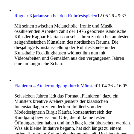
Ragnar Kjartansson bei den Ruhrfestspielen
12.05.26 - 9:37
Mit seinen zwischen Melancholie, Ironie und Musik
oszillierenden Arbeiten zählt der 1976 geborene isländische
Künstler Ragnar Kjartansson seit Jahren zu den bekanntesten
zeitgenössischen Künstlern des nordischen Raums. Die
diesjährige Kunstausstellung der Ruhrfestspiele in der
Kunsthalle Recklinghausen widmet ihm nun mit
Videoarbeiten und Gemälden aus den vergangenen Jahren
eine umfangreiche Schau.
Flanieren – Atelierrundgang durch Münster
01.04.26 - 16:05
Seit sieben Jahren lädt das Format „Flanieren“ dazu ein,
Münsters kreative Ateliers jenseits der klassischen
Innenstadtlagen zu entdecken. Initiiert von der
Modedesignerin Birgit Käufer, konzentriert sich der
Rundgang bewusst auf Orte, die oft keine festen
Öffnungszeiten haben und im Alltag leicht übersehen werden.
Was als kleine Initiative begann, hat sich längst zu einem
festen Termin im Kulturkalender entwickelt. Designer:innen,