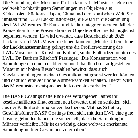
Die Sammlung des Museums für Lackkunst in Münster ist eine der
weltweit hochkarätigsten Sammlungen mit Objekten aus
Südostasien, Südkorea, Japan, China und der islamischen Welt. Sie
umfasst rund 1.250 Lackkunstobjekte, die 2024 in die Sammlung
des LWL-Museums für Kunst und Kultur integriert werden. Mit der
Konzeption für die Präsentation der Objekte soll schnellst möglichst
begonnen werden. Es wird erwartet, dass Besuchende ab 2025
Lackkunst im LWL-Museum erleben können. „Mit der Übernahme
der Lackkunstsammlung gelingt uns die Profilerweiterung des
LWL-Museums für Kunst und Kultur“, so die Kulturdezernentin des
LWL, Dr. Barbara Rüschoff-Parzinger. „Die Konzentration von
Sammlungen in einem etablierten und inhaltlich breit aufgestellten
Museum mit hohen Besuchszahlen bewirkt, dass auch
Spezialsammlungen in einen Gesamtkontext gesetzt werden können
und dadurch eine sehr hohe Aufmerksamkeit erhalten. Hierzu wird
das Museumsteam entsprechende Konzepte erarbeiten.“
Die BASF Coatings hatte Ende des vergangenen Jahres ihr
gesellschaftliches Engagement neu bewertet und entschieden, sich
aus der Kulturförderung zu verabschieden. Mathias Schöttke,
Geschäftsführer BASF Coatings freut sich, mit dem LWL eine gute
Lösung gefunden haben, die sicherstellt, dass die Sammlung in
Münster verbleibt: „Mir ist es wichtig, diese weltweit anerkannte
Sammlung in ihrer Gesamtheit zu erhalten.“