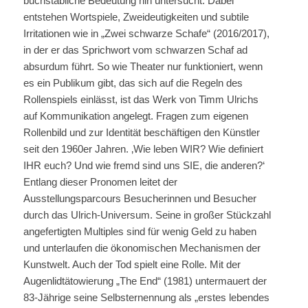
buchstäbliche Bedeutung hin untersucht. Dabei
entstehen Wortspiele, Zweideutigkeiten und subtile
Irritationen wie in „Zwei schwarze Schafe“ (2016/2017),
in der er das Sprichwort vom schwarzen Schaf ad
absurdum führt. So wie Theater nur funktioniert, wenn
es ein Publikum gibt, das sich auf die Regeln des
Rollenspiels einlässt, ist das Werk von Timm Ulrichs
auf Kommunikation angelegt. Fragen zum eigenen
Rollenbild und zur Identität beschäftigen den Künstler
seit den 1960er Jahren. ‚Wie leben WIR? Wie definiert
IHR euch? Und wie fremd sind uns SIE, die anderen?‘
Entlang dieser Pronomen leitet der
Ausstellungsparcours Besucherinnen und Besucher
durch das Ulrich-Universum. Seine in großer Stückzahl
angefertigten Multiples sind für wenig Geld zu haben
und unterlaufen die ökonomischen Mechanismen der
Kunstwelt. Auch der Tod spielt eine Rolle. Mit der
Augenlidtätowierung „The End“ (1981) untermauert der
83-Jährige seine Selbsternennung als „erstes lebendes