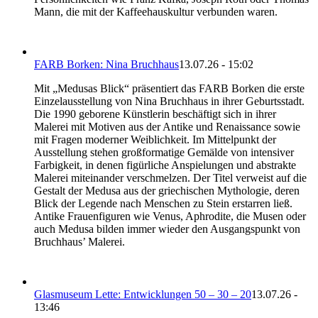
Mann, die mit der Kaffeehauskultur verbunden waren.
FARB Borken: Nina Bruchhaus
13.07.26 - 15:02
Mit „Medusas Blick“ präsentiert das FARB Borken die erste
Einzelausstellung von Nina Bruchhaus in ihrer Geburtsstadt.
Die 1990 geborene Künstlerin beschäftigt sich in ihrer
Malerei mit Motiven aus der Antike und Renaissance sowie
mit Fragen moderner Weiblichkeit. Im Mittelpunkt der
Ausstellung stehen großformatige Gemälde von intensiver
Farbigkeit, in denen figürliche Anspielungen und abstrakte
Malerei miteinander verschmelzen. Der Titel verweist auf die
Gestalt der Medusa aus der griechischen Mythologie, deren
Blick der Legende nach Menschen zu Stein erstarren ließ.
Antike Frauenfiguren wie Venus, Aphrodite, die Musen oder
auch Medusa bilden immer wieder den Ausgangspunkt von
Bruchhaus’ Malerei.
Glasmuseum Lette: Entwicklungen 50 – 30 – 20
13.07.26 -
13:46