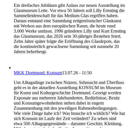
Ein dreifaches Jubiläum gibt Anlass zur neuen Ausstellung im
Glasmuseum Lette. Vor etwa 50 Jahren soll Lilly Ernsting die
Sammelleidenschaft für das Medium Glas ergriffen haben.
Daraus entstand eine Sammlung zeitgenössischer Glaskunst
mit Werken aus dem europäischen Raum, die heute rund
3.000 Werke umfasst. 1996 gründeten Lilly und Kurt Ernsting
das Glasmuseum, das 2026 sein 30-jähriges Bestehen feiert.
Zehn Jahre später folgte die Eröffnung des Glasdepots, das
die kontinuierlich gewachsene Sammlung seit nunmehr 20
Jahren beherbergt.
MKK Dortmund: Konsum
13.07.26 - 11:50
Um Alltagsdinge zwischen Nutzen, Sehnsucht und Überfluss
geht es in der aktuellen Ausstellung KONSUM im Museum
für Kunst und Kulturgeschichte Dortmund. Gezeigt werden
Exponate aus mehreren Jahrhunderten. Bedürfnisse, Besitz
und Konsumgewohnheiten stehen dabei in engem
Zusammenhang mit den jeweiligen Rahmenbedingungen.
Wie viele Dinge habe ich? Was brauche ich wirklich? Wie hat
sich Konsum im Laufe der Zeit verändert? Zu sehen sind
etwa 500 Alltagsgegenstände – darunter Geschirr, Kleidung,