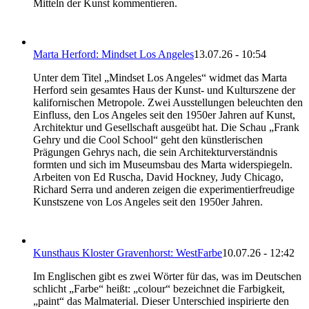
Mitteln der Kunst kommentieren.
Marta Herford: Mindset Los Angeles
13.07.26 - 10:54
Unter dem Titel „Mindset Los Angeles“ widmet das Marta
Herford sein gesamtes Haus der Kunst- und Kulturszene der
kalifornischen Metropole. Zwei Ausstellungen beleuchten den
Einfluss, den Los Angeles seit den 1950er Jahren auf Kunst,
Architektur und Gesellschaft ausgeübt hat. Die Schau „Frank
Gehry und die Cool School“ geht den künstlerischen
Prägungen Gehrys nach, die sein Architekturverständnis
formten und sich im Museumsbau des Marta widerspiegeln.
Arbeiten von Ed Ruscha, David Hockney, Judy Chicago,
Richard Serra und anderen zeigen die experimentierfreudige
Kunstszene von Los Angeles seit den 1950er Jahren.
Kunsthaus Kloster Gravenhorst: WestFarbe
10.07.26 - 12:42
Im Englischen gibt es zwei Wörter für das, was im Deutschen
schlicht „Farbe“ heißt: „colour“ bezeichnet die Farbigkeit,
„paint“ das Malmaterial. Dieser Unterschied inspirierte den