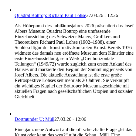
Quadrat Bottrop: Richard Paul Lohse
27.03.26 - 12:26
Als Höhepunkt des Jubiläumsjahres 2026 präsentiert das Josef
Albers Museum Quadrat Bottrop eine umfassende
Einzelausstellung des Schweizer Malers, Grafikers und
Theoretikers Richard Paul Lohse (1902–1988), einer
Schlüsselfigur der konstruktiv-konkreten Kunst. Bereits 1976
widmete das damals neu eröffnete Museum dem Künstler eine
erste Einzelausstellung; sein Werk „Drei horizontale
Teilungen“ (1949/72) wurde zugleich zum ersten Ankauf des
Hauses und markierte den Beginn der Sammlung jenseits von
Josef Albers. Die aktuelle Ausstellung ist die erste große
Retrospektive Lohses seit mehr als 20 Jahren. Sie verknüpft
ein wichtiges Kapitel der Bottroper Museumsgeschichte mit
aktuellen Fragen nach gesellschaftlichen Utopien und sozialer
Gleichheit.
Dortmunder U: Müll
27.03.26 - 12:06
Eine ganz neue Antwort auf die oft scherzhafte Frage „Ist das
Kunst oder kann das weg?“ gibt die Schau „Müll. Eine