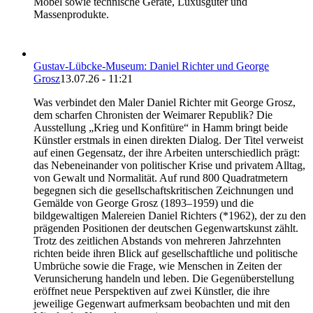
Möbel sowie technische Geräte, Luxusgüter und
Massenprodukte.
Gustav-Lübcke-Museum: Daniel Richter und George
Grosz
13.07.26 - 11:21
Was verbindet den Maler Daniel Richter mit George Grosz,
dem scharfen Chronisten der Weimarer Republik? Die
Ausstellung „Krieg und Konfitüre“ in Hamm bringt beide
Künstler erstmals in einen direkten Dialog. Der Titel verweist
auf einen Gegensatz, der ihre Arbeiten unterschiedlich prägt:
das Nebeneinander von politischer Krise und privatem Alltag,
von Gewalt und Normalität. Auf rund 800 Quadratmetern
begegnen sich die gesellschaftskritischen Zeichnungen und
Gemälde von George Grosz (1893–1959) und die
bildgewaltigen Malereien Daniel Richters (*1962), der zu den
prägenden Positionen der deutschen Gegenwartskunst zählt.
Trotz des zeitlichen Abstands von mehreren Jahrzehnten
richten beide ihren Blick auf gesellschaftliche und politische
Umbrüche sowie die Frage, wie Menschen in Zeiten der
Verunsicherung handeln und leben. Die Gegenüberstellung
eröffnet neue Perspektiven auf zwei Künstler, die ihre
jeweilige Gegenwart aufmerksam beobachten und mit den