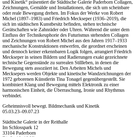
und Kinetik“ präsentiert die Städtische Galerie Paderborn Collagen,
Zeichnungen, Gemälde und Installationen, die sich um scheinbare
oder reale Bewegung drehen. Im Fokus der Werke von Robert
Michel (1897–1983) und Friedrich Meckseper (1936–2019), die
sich im städtischen Kunstbesitz befinden, stehen technische
Gerätschaften wie Zahnräder oder Uhren. Während die unter dem
Einfluss der Technikeuphorie des Futurismus stehenden Collagen
und Zeichnungen von Robert Michel aus den Jahren 1917–1933
mechanische Konstruktionen entwerfen, die geordnet erscheinen
und dennoch keiner erkennbaren Logik folgen, arrangiert Friedrich
Meckseper in seinen Bildern und Radierungen exakt gezeichnete
technische Gegenstände zu surrealen Stillleben, in denen die
Bewegung stets assoziiert ist. Den Arbeiten Michels und
Mecksepers werden Objekte und kinetische Wandzeichnungen der
1972 geborenen Künstlerin Tina Tonagel gegenübergestellt. Sie
kombiniert Klang und Bewegung mittels Elektronik zu einer
harmonischen Einheit, die Überraschung, Ironie und Rhythmus
verbindet.
Geheimnisvoll bewegt. Bildmechanik und Kinetik
05.03.23–09.07.23
Städtische Galerie in der Reithalle
Im Schlosspark 12
33104 Paderborn