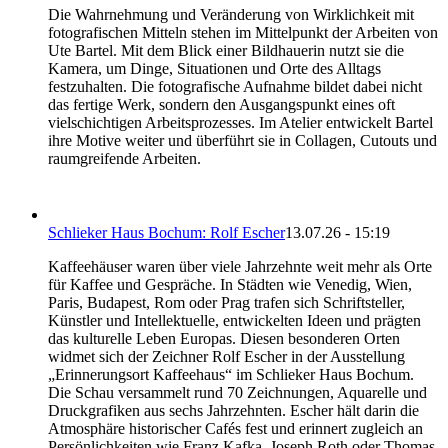
Die Wahrnehmung und Veränderung von Wirklichkeit mit
fotografischen Mitteln stehen im Mittelpunkt der Arbeiten von
Ute Bartel. Mit dem Blick einer Bildhauerin nutzt sie die
Kamera, um Dinge, Situationen und Orte des Alltags
festzuhalten. Die fotografische Aufnahme bildet dabei nicht
das fertige Werk, sondern den Ausgangspunkt eines oft
vielschichtigen Arbeitsprozesses. Im Atelier entwickelt Bartel
ihre Motive weiter und überführt sie in Collagen, Cutouts und
raumgreifende Arbeiten.
Schlieker Haus Bochum: Rolf Escher
13.07.26 - 15:19
Kaffeehäuser waren über viele Jahrzehnte weit mehr als Orte
für Kaffee und Gespräche. In Städten wie Venedig, Wien,
Paris, Budapest, Rom oder Prag trafen sich Schriftsteller,
Künstler und Intellektuelle, entwickelten Ideen und prägten
das kulturelle Leben Europas. Diesen besonderen Orten
widmet sich der Zeichner Rolf Escher in der Ausstellung
„Erinnerungsort Kaffeehaus“ im Schlieker Haus Bochum.
Die Schau versammelt rund 70 Zeichnungen, Aquarelle und
Druckgrafiken aus sechs Jahrzehnten. Escher hält darin die
Atmosphäre historischer Cafés fest und erinnert zugleich an
Persönlichkeiten wie Franz Kafka, Joseph Roth oder Thomas