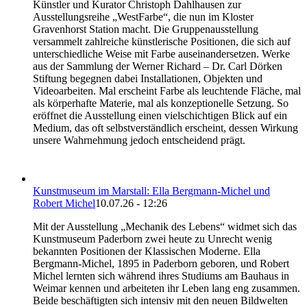
Künstler und Kurator Christoph Dahlhausen zur
Ausstellungsreihe „WestFarbe“, die nun im Kloster
Gravenhorst Station macht. Die Gruppenausstellung
versammelt zahlreiche künstlerische Positionen, die sich auf
unterschiedliche Weise mit Farbe auseinandersetzen. Werke
aus der Sammlung der Werner Richard – Dr. Carl Dörken
Stiftung begegnen dabei Installationen, Objekten und
Videoarbeiten. Mal erscheint Farbe als leuchtende Fläche, mal
als körperhafte Materie, mal als konzeptionelle Setzung. So
eröffnet die Ausstellung einen vielschichtigen Blick auf ein
Medium, das oft selbstverständlich erscheint, dessen Wirkung
unsere Wahrnehmung jedoch entscheidend prägt.
Kunstmuseum im Marstall: Ella Bergmann-Michel und
Robert Michel
10.07.26 - 12:26
Mit der Ausstellung „Mechanik des Lebens“ widmet sich das
Kunstmuseum Paderborn zwei heute zu Unrecht wenig
bekannten Positionen der Klassischen Moderne. Ella
Bergmann-Michel, 1895 in Paderborn geboren, und Robert
Michel lernten sich während ihres Studiums am Bauhaus in
Weimar kennen und arbeiteten ihr Leben lang eng zusammen.
Beide beschäftigten sich intensiv mit den neuen Bildwelten