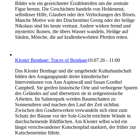
Bilder wie ein gezeichneter Erzählstreifen um die zentrale
Figur herum. Die Geschichten handeln von Heldenmut,
selbstloser Hilfe, Glauben oder den Verlockungen des Bösen.
Manche Motive wie der Drachentöter Georg oder der heilige
Nikolaus sind bis heute vertraut. Andere wirken fremd und
mysteriös: Ikonen, die übers Wasser wandeln, Heilige auf
Säulen, Mönche, die auf krallenbewehrten Pferden reiten.
Kloster Bentlage: Traces of Bentlage
10.07.26 - 11:00
Das Kloster Bentlage und die umgebende Kulturlandschaft
bilden den Ausgangspunkt dreier künstlerischer
Interventionen von Ann Aspinwall und Susan Goethel
Campbell. Sie greifen historische Orte und verborgene Spuren
des Geländes auf und übersetzen sie in zeitgenössische
Arbeiten. Im Salinenpark werden Baumschatten zu
Sonnenuhren und machen den Lauf der Zeit sichtbar.
Zwischen den Gradierwerken verwandeln sich einst zum
Schutz der Bäume vor der Sole-Gischt errichtete Wände in
durchscheinende Bildflächen. Am Kloster selbst wird ein
längst verschwundener Kutschenpfad markiert, der früher zur
Kutschenremise führte.