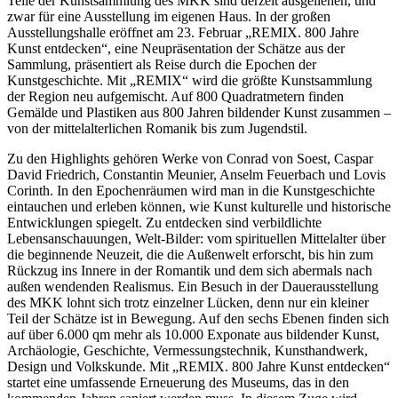
Teile der Kunstsammlung des MKK sind derzeit ausgeliehen, und
zwar für eine Ausstellung im eigenen Haus. In der großen
Ausstellungshalle eröffnet am 23. Februar „REMIX. 800 Jahre
Kunst entdecken“, eine Neupräsentation der Schätze aus der
Sammlung, präsentiert als Reise durch die Epochen der
Kunstgeschichte. Mit „REMIX“ wird die größte Kunstsammlung
der Region neu aufgemischt. Auf 800 Quadratmetern finden
Gemälde und Plastiken aus 800 Jahren bildender Kunst zusammen –
von der mittelalterlichen Romanik bis zum Jugendstil.
Zu den Highlights gehören Werke von Conrad von Soest, Caspar
David Friedrich, Constantin Meunier, Anselm Feuerbach und Lovis
Corinth. In den Epochenräumen wird man in die Kunstgeschichte
eintauchen und erleben können, wie Kunst kulturelle und historische
Entwicklungen spiegelt. Zu entdecken sind verbildlichte
Lebensanschauungen, Welt-Bilder: vom spirituellen Mittelalter über
die beginnende Neuzeit, die die Außenwelt erforscht, bis hin zum
Rückzug ins Innere in der Romantik und dem sich abermals nach
außen wendenden Realismus. Ein Besuch in der Dauerausstellung
des MKK lohnt sich trotz einzelner Lücken, denn nur ein kleiner
Teil der Schätze ist in Bewegung. Auf den sechs Ebenen finden sich
auf über 6.000 qm mehr als 10.000 Exponate aus bildender Kunst,
Archäologie, Geschichte, Vermessungstechnik, Kunsthandwerk,
Design und Volkskunde. Mit „REMIX. 800 Jahre Kunst entdecken“
startet eine umfassende Erneuerung des Museums, das in den