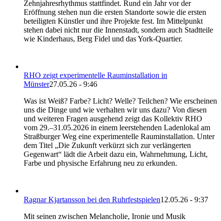
Zehnjahresrhythmus stattfindet. Rund ein Jahr vor der
Eröffnung stehen nun die ersten Standorte sowie die ersten
beteiligten Künstler und ihre Projekte fest. Im Mittelpunkt
stehen dabei nicht nur die Innenstadt, sondern auch Stadtteile
wie Kinderhaus, Berg Fidel und das York-Quartier.
RHO zeigt experimentelle Rauminstallation in
Münster
27.05.26 - 9:46
Was ist Weiß? Farbe? Licht? Welle? Teilchen? Wie erscheinen
uns die Dinge und wie verhalten wir uns dazu? Von diesen
und weiteren Fragen ausgehend zeigt das Kollektiv RHO
vom 29.–31.05.2026 in einem leerstehenden Ladenlokal am
Straßburger Weg eine experimentelle Rauminstallation. Unter
dem Titel „Die Zukunft verkürzt sich zur verlängerten
Gegenwart“ lädt die Arbeit dazu ein, Wahrnehmung, Licht,
Farbe und physische Erfahrung neu zu erkunden.
Ragnar Kjartansson bei den Ruhrfestspielen
12.05.26 - 9:37
Mit seinen zwischen Melancholie, Ironie und Musik