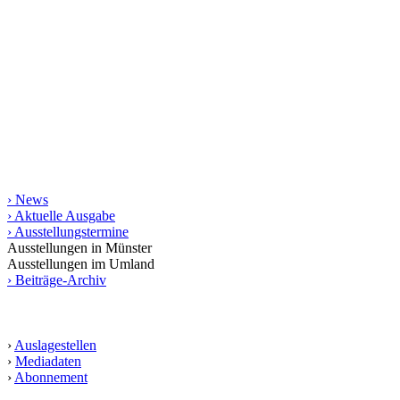
Seit 1998 stellt das Magazin kunst raum münster jeweils
vierteljährlich das regionale Kunstgeschehen vor. Mit rund 200
Terminen und vielen Aus­­stellungs­besprechungen bietet es die
umfassendste gedruckte Zusammen­stellung von Kunstterminen für
Münster und das Münsterland bis in die angrenzende Weser-Ems-
Region, Ostwestfalen-Lippe und das Ruhrgebiet. Die gedruckte
Ausgabe erscheint in einer Auflage von 10.000 Exemplaren.
Informationen
› News
› Aktuelle Ausgabe
› Ausstellungstermine
Ausstellungen in Münster
Ausstellungen im Umland
› Beiträge-Archiv
Service
›
Auslagestellen
›
Mediadaten
›
Abonnement