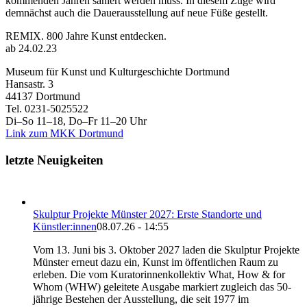
kommenden Jahren saniert werden muss. In diesem Zuge wird
demnächst auch die Dauerausstellung auf neue Füße gestellt.
REMIX. 800 Jahre Kunst entdecken.
ab 24.02.23
Museum für Kunst und Kulturgeschichte Dortmund
Hansastr. 3
44137 Dortmund
Tel. 0231-5025522
Di–So 11–18, Do–Fr 11–20 Uhr
Link zum MKK Dortmund
letzte Neuigkeiten
Skulptur Projekte Münster 2027: Erste Standorte und
Künstler:innen
08.07.26 - 14:55
Vom 13. Juni bis 3. Oktober 2027 laden die Skulptur Projekte
Münster erneut dazu ein, Kunst im öffentlichen Raum zu
erleben. Die vom Kuratorinnenkollektiv What, How & for
Whom (WHW) geleitete Ausgabe markiert zugleich das 50-
jährige Bestehen der Ausstellung, die seit 1977 im