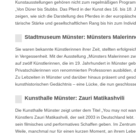
Kunstausstellungen gehören nicht zum regelmäßigen Progra
„Von Dürer bis Stubbs. Das Pferd in der Kunst des 16. bis 18.
zeigen, wie sich die Darstellung des Pferdes in der europäisc
tärische Stärke und gesellschaftlichen Rang bis hin zum Indiv
Stadtmuseum Münster: Münsters Malerinn
Sie waren bekannte Künstlerinnen ihrer Zeit, stellten erfolgrei
in Vergessenheit. Mit der Ausstellung „Münsters Malerinnen z
auf zwölf Künstlerinnen, die im 19. Jahrhundert in Münster ge
Privatschülerinnen von renommierten Professoren ausbilden, d
Zu Lebzeiten in Münster und darüber hinaus präsent und ges
kunsthistorischen Gedächtnis – eine Lücke, die nun geschlosse
Kunsthalle Münster: Zauri Matikashvili
Die Kunsthalle Münster zeigt unter dem Titel „You may not want 
Künstlers Zauri Matikashvili, der seit 2003 in Deutschland lebt
sein filmisches und performatives Schaffen geben. Im Zentrum 
Weile, manchmal nur für einen kurzen Moment, an ihrem Leben