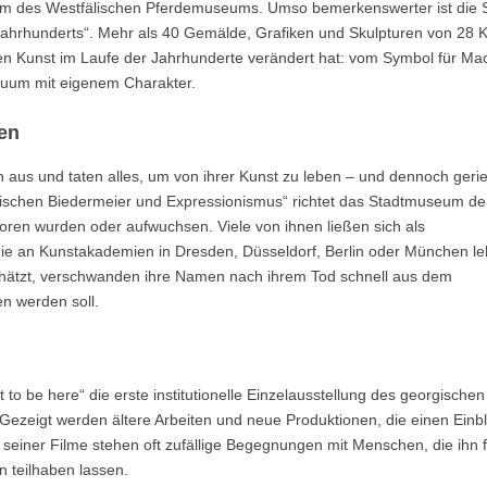
mm des Westfälischen Pferdemuseums. Umso bemerkenswerter ist die
 Jahrhunderts“. Mehr als 40 Gemälde, Grafiken und Skulpturen von 28 K
hen Kunst im Laufe der Jahrhunderte verändert hat: vom Symbol für Mach
iduum mit eigenem Charakter.
en
ch aus und taten alles, um von ihrer Kunst zu leben – und dennoch gerie
wischen Biedermeier und Expressionismus“ richtet das Stadtmuseum de
boren wurden oder aufwuchsen. Viele von ihnen ließen sich als
ie an Kunstakademien in Dresden, Düsseldorf, Berlin oder München le
chätzt, verschwanden ihre Namen nach ihrem Tod schnell aus dem
n werden soll.
to be here“ die erste institutionelle Einzelausstellung des georgischen
. Gezeigt werden ältere Arbeiten und neue Produktionen, die einen Einbl
seiner Filme stehen oft zufällige Begegnungen mit Menschen, die ihn f
 teilhaben lassen.