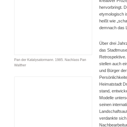
kreativer Proze
hervorbringt. D
etymologisch is
heißt wie „sch
demnach das Li
Über drei Jahr
das Stadtmuseu
Retrospektive.
Pan der Katalysatormann. 1985. Nachlass Pan
stellen auch e
Walther
und Bürger der 
Persönlichkeit
Heimatstadt Dr
stand, entwick
Modelle unters
seinen interna
Landschaftsauf
verdankte sich
Nachbearbeitu