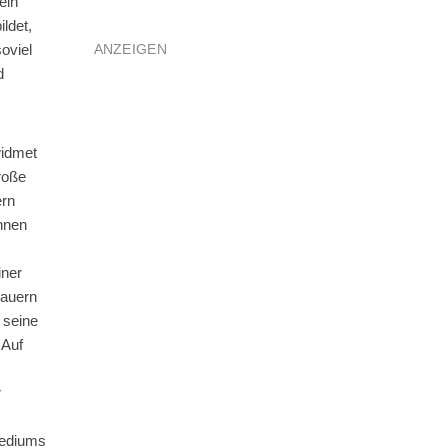
eln
ldet,
ANZEIGEN
oviel
d
widmet
roße
ern
innen
iner
hauern
 seine
 Auf
r
Mediums