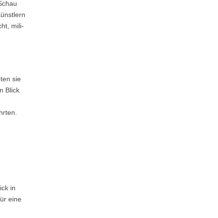
 Schau
ünstlern
t, mili-
ten sie
n Blick
hrten.
ick in
ür eine