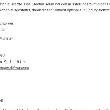
sten ausreizte. Das Stadtmuseum hat den Ausstellungsraum eigens 
atten ausgestattet, damit dieser Kontrast optimal zur Geltung kommt
chtbilder
.22
Münster
503
Sa–So 11–18 Uhr
enster.de/museum
on