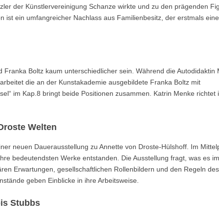
nzler der Künstlervereinigung Schanze wirkte und zu den prägenden Fi
 ist ein umfangreicher Nachlass aus Familienbesitz, der erstmals ein
nd Franka Boltz kaum unterschiedlicher sein. Während die Autodidaktin
 arbeitet die an der Kunstakademie ausgebildete Franka Boltz mit
sel“ im Kap.8 bringt beide Positionen zusammen. Katrin Menke richtet 
Droste Welten
einer neuen Dauerausstellung zu Annette von Droste-Hülshoff. Im Mittel
 ihre bedeutendsten Werke entstanden. Die Ausstellung fragt, was es im
ären Erwartungen, gesellschaftlichen Rollenbildern und den Regeln des
nstände geben Einblicke in ihre Arbeitsweise.
is Stubbs