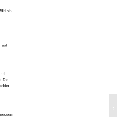
ild als
(auf
und
. Die
tsider
dtmuseum