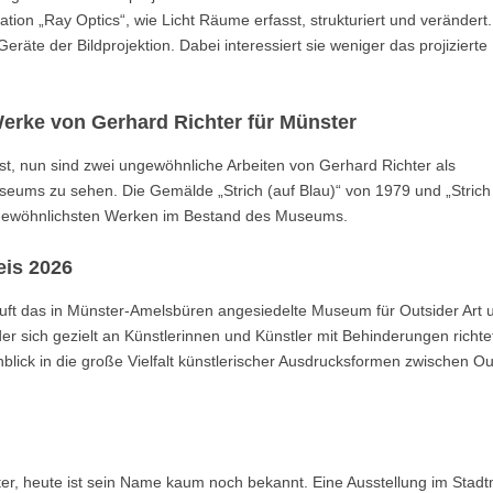
ation „Ray Optics“, wie Licht Räume erfasst, strukturiert und verändert.
te der Bildprojektion. Dabei interessiert sie weniger das projizierte B
erke von Gerhard Richter für Münster
st, nun sind zwei ungewöhnliche Arbeiten von Gerhard Richter als
ums zu sehen. Die Gemälde „Strich (auf Blau)“ von 1979 und „Strich 
ngewöhnlichsten Werken im Bestand des Museums.
is 2026
t das in Münster-Amelsbüren angesiedelte Museum für Outsider Art 
r sich gezielt an Künstlerinnen und Künstler mit Behinderungen richtet
nblick in die große Vielfalt künstlerischer Ausdrucksformen zwischen Ou
er, heute ist sein Name kaum noch bekannt. Eine Ausstellung im Sta