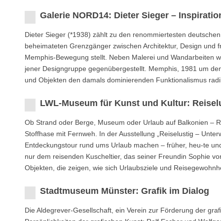
Galerie NORD14: Dieter Sieger – Inspirati
Dieter Sieger (*1938) zählt zu den renommiertesten deutsch
beheimateten Grenzgänger zwischen Architektur, Design und fre
Memphis-Bewegung stellt. Neben Malerei und Wandarbeiten we
jener Designgruppe gegenübergestellt. Memphis, 1981 um den i
und Objekten den damals dominierenden Funktionalismus radik
LWL-Museum für Kunst und Kultur: Reisel
Ob Strand oder Berge, Museum oder Urlaub auf Balkonien – Reis
Stoffhase mit Fernweh. In der Ausstellung „Reiselustig – Unte
Entdeckungstour rund ums Urlaub machen – früher, heu-te u
nur dem reisenden Kuscheltier, das seiner Freundin Sophie vo
Objekten, die zeigen, wie sich Urlaubsziele und Reisegewohnh
Stadtmuseum Münster: Grafik im Dialog
Die Aldegrever-Gesellschaft, ein Verein zur Förderung der gr