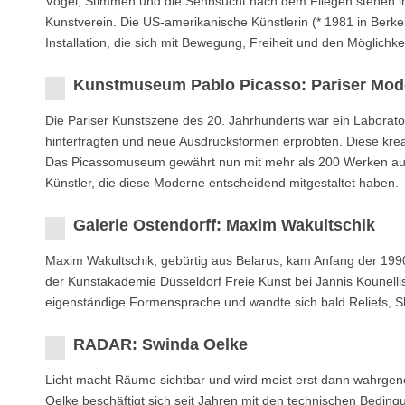
Vögel, Stimmen und die Sehnsucht nach dem Fliegen stehen im 
Kunstverein. Die US-amerikanische Künstlerin (* 1981 in Berke
Installation, die sich mit Bewegung, Freiheit und den Möglich
Kunstmuseum Pablo Picasso: Pariser Mod
Die Pariser Kunstszene des 20. Jahrhunderts war ein Laborat
hinterfragten und neue Ausdrucksformen erprobten. Diese krea
Das Picassomuseum gewährt nun mit mehr als 200 Werken aus 
Künstler, die diese Moderne entscheidend mitgestaltet haben.
Galerie Ostendorff: Maxim Wakultschik
Maxim Wakultschik, gebürtig aus Belarus, kam Anfang der 199
der Kunstakademie Düsseldorf Freie Kunst bei Jannis Kounellis
eigenständige Formensprache und wandte sich bald Reliefs, S
RADAR: Swinda Oelke
Licht macht Räume sichtbar und wird meist erst dann wahrgenom
Oelke beschäftigt sich seit Jahren mit den technischen Bedi