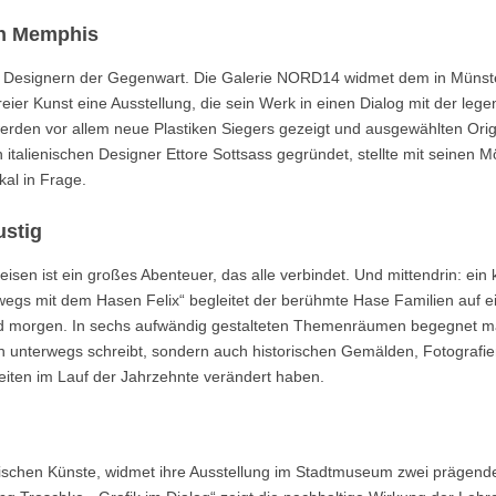
on Memphis
en Designern der Gegenwart. Die Galerie NORD14 widmet dem in Münst
ier Kunst eine Ausstellung, die sein Werk in einen Dialog mit der leg
rden vor allem neue Plastiken Siegers gezeigt und ausgewählten Orig
talienischen Designer Ettore Sottsass gegründet, stellte mit seinen M
al in Frage.
ustig
en ist ein großes Abenteuer, das alle verbindet. Und mittendrin: ein k
rwegs mit dem Hasen Felix“ begleitet der berühmte Hase Familien auf e
nd morgen. In sechs aufwändig gestalteten Themenräumen begegnet m
n unterwegs schreibt, sondern auch historischen Gemälden, Fotografi
eiten im Lauf der Jahrzehnte verändert haben.
afischen Künste, widmet ihre Ausstellung im Stadtmuseum zwei prägend