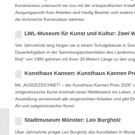
Kunstvereins untersucht sie nun mit der ortsspezifischen Install
Ausgangspunkt ihrer Arbeiten sind häufig Beamer und andere Gerä
die technische Konstruktion dahinter.
LWL-Museum für Kunst und Kultur: Zwei W
Vier Jahrzehnte lang hingen sie in einem Schulgebäude in Soe
Dauerleihgaben in der Sammlungspräsentation des Landesmuse
Rot)“ von 1980 gehören mit ihren 20 Metern Länge zu den u
Kunsthaus Kannen: Kunsthaus Kannen Pre
Mit „AUSGEZEICHNET! – der Kunsthaus Kannen Preis 2026“ ruf
zeitgenössische Kunst erstmals einen Wettbewerb ins Leben, de
Ausstellung versammelt alle eingereichten Arbeiten und gibt Ei
Art und zeitgenössischer Kunst.
Stadtmuseum Münster: Leo Burgholz
Hachmeister Galerie:
Mark Tobey
Über Jahrzehnte prägte Leo Burgholz das Kunstleben in Münst