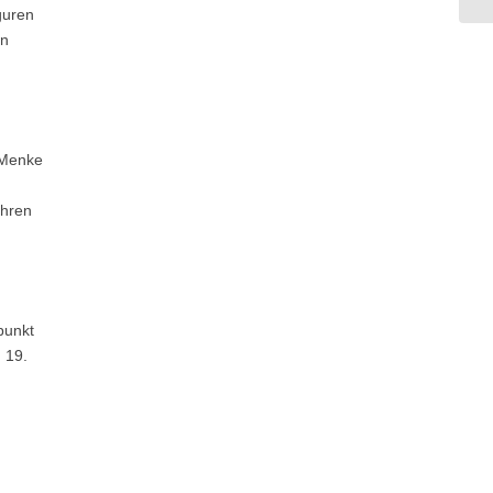
guren
en
 Menke
ihren
punkt
 19.