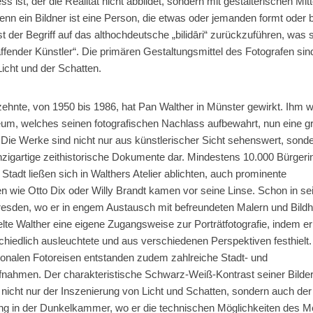
ss ist, der die Realität nicht abbildet, sondern mit gestalterischen Mitt
enn ein Bildner ist eine Person, die etwas oder jemanden formt oder bi
t der Begriff auf das althochdeutsche „bilidāri“ zurückzuführen, was s
affender Künstler“. Die primären Gestaltungsmittel des Fotografen sin
cht und der Schatten.
zehnte, von 1950 bis 1986, hat Pan Walther in Münster gewirkt. Ihm 
m, welches seinen fotografischen Nachlass aufbewahrt, nun eine g
 Die Werke sind nicht nur aus künstlerischer Sicht sehenswert, sond
inzigartige zeithistorische Dokumente dar. Mindestens 10.000 Bürger
Stadt ließen sich in Walthers Atelier ablichten, auch prominente
en wie Otto Dix oder Willy Brandt kamen vor seine Linse. Schon in se
esden, wo er in engem Austausch mit befreundeten Malern und Bild
elte Walther eine eigene Zugangsweise zur Porträtfotografie, indem er
chiedlich ausleuchtete und aus verschiedenen Perspektiven festhielt.
tionalen Fotoreisen entstanden zudem zahlreiche Stadt- und
nahmen. Der charakteristische Schwarz-Weiß-Kontrast seiner Bilde
 nicht nur der Inszenierung von Licht und Schatten, sondern auch der
ng in der Dunkelkammer, wo er die technischen Möglichkeiten des 