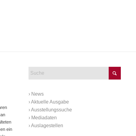
›
News
›
Aktuelle Ausgabe
hren
›
Ausstellungssuche
Pan
›
Mediadaten
lteten
›
Auslagestellen
en ein