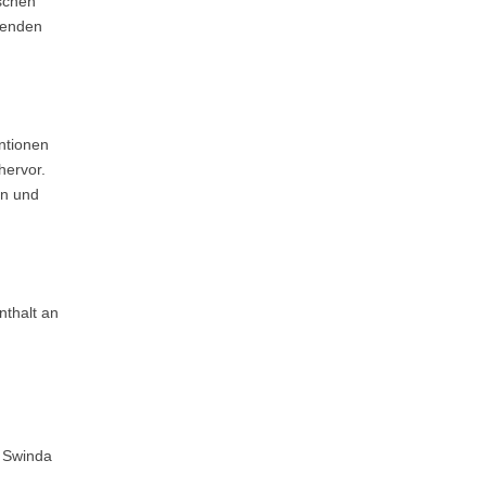
schen
fenden
ntionen
hervor.
en und
nthalt an
n Swinda