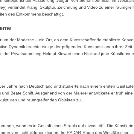
Mittelpunkt der Ausstellung „Augur“ von Steffani Jemison im Westfäli
ley) verbindet Klang, Skulptur, Zeichnung und Video zu einer raumgrei
keiten des Entkommens beschäftigt.
erne
orium der Moderne – ein Ort, an dem Kunstschaffende etablierte Konve
tive Dynamik brachte einige der prägenden Kunstpositionen ihrer Zeit 
der Privatsammlung Helmut Klewan einen Blick auf jene Künstlerinn
0er Jahre nach Deutschland und studierte nach einem ersten Gastaufe
 und Beate Schiff. Ausgehend von der Malerei entwickelte er früh eine
kulpturen und raumgreifenden Objekten zu.
men, wenn es in Gestalt eines Strahls auf etwas trifft. Die Künstleri
ngungen von Lichtbildprojektionen. Im RADAR-Raum des Westfälischen