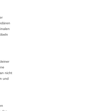
er
endären
inalen
öbeln
leiner
ine
an nicht
en und
en