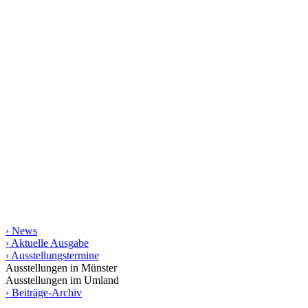
kunst raum münster
Seit 1998 stellt das Magazin kunst raum münster jeweils
vierteljährlich das regionale Kunstgeschehen vor. Mit rund 200
Terminen und vielen Aus­­stellungs­besprechungen bietet es die
umfassendste gedruckte Zusammen­stellung von Kunstterminen für
Münster und das Münsterland bis in die angrenzende Weser-Ems-
Region, Ostwestfalen-Lippe und das Ruhrgebiet. Die gedruckte
Ausgabe erscheint in einer Auflage von 10.000 Exemplaren.
Informationen
› News
› Aktuelle Ausgabe
› Ausstellungstermine
Ausstellungen in Münster
Ausstellungen im Umland
› Beiträge-Archiv