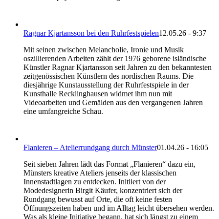
Ragnar Kjartansson bei den Ruhrfestspielen
12.05.26 - 9:37
Mit seinen zwischen Melancholie, Ironie und Musik
oszillierenden Arbeiten zählt der 1976 geborene isländische
Künstler Ragnar Kjartansson seit Jahren zu den bekanntesten
zeitgenössischen Künstlern des nordischen Raums. Die
diesjährige Kunstausstellung der Ruhrfestspiele in der
Kunsthalle Recklinghausen widmet ihm nun mit
Videoarbeiten und Gemälden aus den vergangenen Jahren
eine umfangreiche Schau.
Flanieren – Atelierrundgang durch Münster
01.04.26 - 16:05
Seit sieben Jahren lädt das Format „Flanieren“ dazu ein,
Münsters kreative Ateliers jenseits der klassischen
Innenstadtlagen zu entdecken. Initiiert von der
Modedesignerin Birgit Käufer, konzentriert sich der
Rundgang bewusst auf Orte, die oft keine festen
Öffnungszeiten haben und im Alltag leicht übersehen werden.
Was als kleine Initiative begann, hat sich längst zu einem