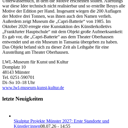
Unterwasserbuch, in dem die Motive erscheinen sollten. Allerdings
war diese Idee technisch nicht realisierbar und so erstellte Beuys alle
Motive der Edition per Hand. Insgesamt wiegen die 200 Auflagen
der Motive drei Tonnen, was ihnen auch den Namen verlieh.
Außerdem zeigt Museum die „Capri-Batterie“ von 1985. Im
Oktober 2020 erregte eine Kunstaktion des Künstlerkolletivs
„Frankfurter Hauptschule“ mit dem Objekt große Aufmerksamkeit:
Es gab vor, die „Capri-Batterie“ aus dem Theater Oberhausen
entwendet und an ein Museum in Tansania übergeben zu haben.
Das Objekt befand sich zu dieser Zeit als Leihgabe für eine
Ausstellung am Theater Oberhausen.
LWL-Museum für Kunst und Kultur
Domplatz 10
48143 Münster
Tel. 0251-590701
Di–So 10–18 Uhr
www.lwl-museum-kunst-kultur.de
letzte Neuigkeiten
Skulptur Projekte Münster 2027: Erste Standorte und
Künstler:innen
08.07.26 - 14:55