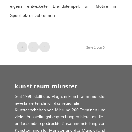
eigens entwickelte Brandstempel, um Motive in
Sperrholz einzubrennen.
1
2
3
Seite 1 von 3
kunst raum münster
Seit 1998 stellt das Magazin kunst raum münster
jeweils vierteljährlich das regionale
Kunstgeschehen vor. Mit rund 200 Terminen und
vielen Aus­­stellungs­besprechungen bietet es die
umfassendste gedruckte Zusammen­stellung von
Kunstterminen für Münster und das Münsterland