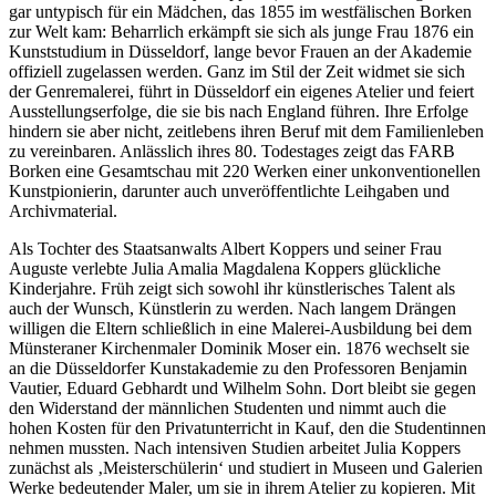
gar untypisch für ein Mädchen, das 1855 im westfälischen Borken
zur Welt kam: Beharrlich erkämpft sie sich als junge Frau 1876 ein
Kunststudium in Düsseldorf, lange bevor Frauen an der Akademie
offiziell zugelassen werden. Ganz im Stil der Zeit widmet sie sich
der Genremalerei, führt in Düsseldorf ein eigenes Atelier und feiert
Ausstellungserfolge, die sie bis nach England führen. Ihre Erfolge
hindern sie aber nicht, zeitlebens ihren Beruf mit dem Familienleben
zu vereinbaren. Anlässlich ihres 80. Todestages zeigt das FARB
Borken eine Gesamtschau mit 220 Werken einer unkonventionellen
Kunstpionierin, darunter auch unveröffentlichte Leihgaben und
Archivmaterial.
Als Tochter des Staatsanwalts Albert Koppers und seiner Frau
Auguste verlebte Julia Amalia Magdalena Koppers glückliche
Kinderjahre. Früh zeigt sich sowohl ihr künstlerisches Talent als
auch der Wunsch, Künstlerin zu werden. Nach langem Drängen
willigen die Eltern schließlich in eine Malerei-Ausbildung bei dem
Münsteraner Kirchenmaler Dominik Moser ein. 1876 wechselt sie
an die Düsseldorfer Kunstakademie zu den Professoren Benjamin
Vautier, Eduard Gebhardt und Wilhelm Sohn. Dort bleibt sie gegen
den Widerstand der männlichen Studenten und nimmt auch die
hohen Kosten für den Privatunterricht in Kauf, den die Studentinnen
nehmen mussten. Nach intensiven Studien arbeitet Julia Koppers
zunächst als ‚Meisterschülerin‘ und studiert in Museen und Galerien
Werke bedeutender Maler, um sie in ihrem Atelier zu kopieren. Mit