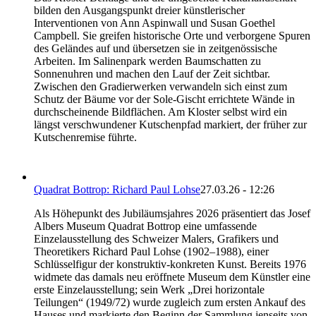
bilden den Ausgangspunkt dreier künstlerischer
Interventionen von Ann Aspinwall und Susan Goethel
Campbell. Sie greifen historische Orte und verborgene Spuren
des Geländes auf und übersetzen sie in zeitgenössische
Arbeiten. Im Salinenpark werden Baumschatten zu
Sonnenuhren und machen den Lauf der Zeit sichtbar.
Zwischen den Gradierwerken verwandeln sich einst zum
Schutz der Bäume vor der Sole-Gischt errichtete Wände in
durchscheinende Bildflächen. Am Kloster selbst wird ein
längst verschwundener Kutschenpfad markiert, der früher zur
Kutschenremise führte.
Quadrat Bottrop: Richard Paul Lohse
27.03.26 - 12:26
Als Höhepunkt des Jubiläumsjahres 2026 präsentiert das Josef
Albers Museum Quadrat Bottrop eine umfassende
Einzelausstellung des Schweizer Malers, Grafikers und
Theoretikers Richard Paul Lohse (1902–1988), einer
Schlüsselfigur der konstruktiv-konkreten Kunst. Bereits 1976
widmete das damals neu eröffnete Museum dem Künstler eine
erste Einzelausstellung; sein Werk „Drei horizontale
Teilungen“ (1949/72) wurde zugleich zum ersten Ankauf des
Hauses und markierte den Beginn der Sammlung jenseits von