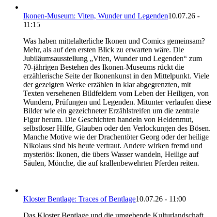
Ikonen-Museum: Viten, Wunder und Legenden
10.07.26 -
11:15
Was haben mittelalterliche Ikonen und Comics gemeinsam?
Mehr, als auf den ersten Blick zu erwarten wäre. Die
Jubiläumsausstellung „Viten, Wunder und Legenden“ zum
70-jährigen Bestehen des Ikonen-Museums rückt die
erzählerische Seite der Ikonenkunst in den Mittelpunkt. Viele
der gezeigten Werke erzählen in klar abgegrenzten, mit
Texten versehenen Bildfeldern vom Leben der Heiligen, von
Wundern, Prüfungen und Legenden. Mitunter verlaufen diese
Bilder wie ein gezeichneter Erzählstreifen um die zentrale
Figur herum. Die Geschichten handeln von Heldenmut,
selbstloser Hilfe, Glauben oder den Verlockungen des Bösen.
Manche Motive wie der Drachentöter Georg oder der heilige
Nikolaus sind bis heute vertraut. Andere wirken fremd und
mysteriös: Ikonen, die übers Wasser wandeln, Heilige auf
Säulen, Mönche, die auf krallenbewehrten Pferden reiten.
Kloster Bentlage: Traces of Bentlage
10.07.26 - 11:00
Das Kloster Bentlage und die umgebende Kulturlandschaft