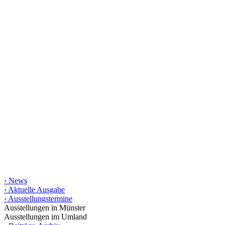
kunst raum münster
Seit 1998 stellt das Magazin kunst raum münster jeweils
vierteljährlich das regionale Kunstgeschehen vor. Mit rund 200
Terminen und vielen Aus­­stellungs­besprechungen bietet es die
umfassendste gedruckte Zusammen­stellung von Kunstterminen für
Münster und das Münsterland bis in die angrenzende Weser-Ems-
Region, Ostwestfalen-Lippe und das Ruhrgebiet. Die gedruckte
Ausgabe erscheint in einer Auflage von 10.000 Exemplaren.
Informationen
› News
› Aktuelle Ausgabe
› Ausstellungstermine
Ausstellungen in Münster
Ausstellungen im Umland