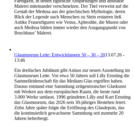
Farbigkeit, in denen figürliche Anspielungen und abstrakte
Malerei miteinander verschmelzen. Der Titel verweist auf die
Gestalt der Medusa aus der griechischen Mythologie, deren
Blick der Legende nach Menschen zu Stein erstarren ließ.
Antike Frauenfiguren wie Venus, Aphrodite, die Musen oder
auch Medusa bilden immer wieder den Ausgangspunkt von
Bruchhaus’ Malerei.
Glasmuseum Lette: Entwicklungen 50 – 30 – 20
13.07.26 -
13:46
Ein dreifaches Jubiläum gibt Anlass zur neuen Ausstellung im
Glasmuseum Lette. Vor etwa 50 Jahren soll Lilly Ernsting die
Sammelleidenschaft für das Medium Glas ergriffen haben.
Daraus entstand eine Sammlung zeitgenössischer Glaskunst
mit Werken aus dem europäischen Raum, die heute rund
3.000 Werke umfasst. 1996 gründeten Lilly und Kurt Ernsting
das Glasmuseum, das 2026 sein 30-jähriges Bestehen feiert.
Zehn Jahre später folgte die Eröffnung des Glasdepots, das
die kontinuierlich gewachsene Sammlung seit nunmehr 20
Jahren beherbergt.