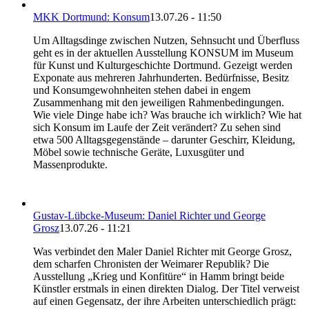
MKK Dortmund: Konsum
13.07.26 - 11:50
Um Alltagsdinge zwischen Nutzen, Sehnsucht und Überfluss
geht es in der aktuellen Ausstellung KONSUM im Museum
für Kunst und Kulturgeschichte Dortmund. Gezeigt werden
Exponate aus mehreren Jahrhunderten. Bedürfnisse, Besitz
und Konsumgewohnheiten stehen dabei in engem
Zusammenhang mit den jeweiligen Rahmenbedingungen.
Wie viele Dinge habe ich? Was brauche ich wirklich? Wie hat
sich Konsum im Laufe der Zeit verändert? Zu sehen sind
etwa 500 Alltagsgegenstände – darunter Geschirr, Kleidung,
Möbel sowie technische Geräte, Luxusgüter und
Massenprodukte.
Gustav-Lübcke-Museum: Daniel Richter und George
Grosz
13.07.26 - 11:21
Was verbindet den Maler Daniel Richter mit George Grosz,
dem scharfen Chronisten der Weimarer Republik? Die
Ausstellung „Krieg und Konfitüre“ in Hamm bringt beide
Künstler erstmals in einen direkten Dialog. Der Titel verweist
auf einen Gegensatz, der ihre Arbeiten unterschiedlich prägt: