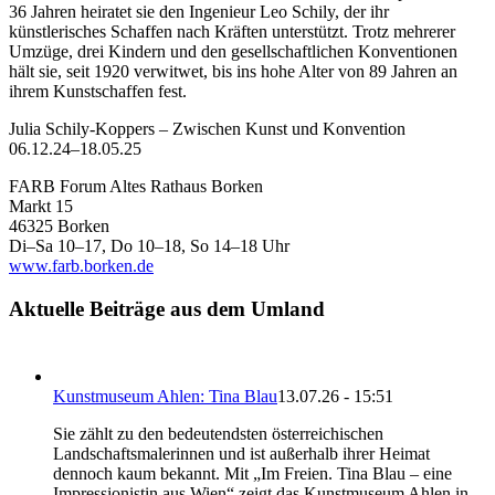
36 Jahren heiratet sie den Ingenieur Leo Schily, der ihr
künstlerisches Schaffen nach Kräften unterstützt. Trotz mehrerer
Umzüge, drei Kindern und den gesellschaftlichen Konventionen
hält sie, seit 1920 verwitwet, bis ins hohe Alter von 89 Jahren an
ihrem Kunstschaffen fest.
Julia Schily-Koppers – Zwischen Kunst und Konvention
06.12.24–18.05.25
FARB Forum Altes Rathaus Borken
Markt 15
46325 Borken
Di–Sa 10–17, Do 10–18, So 14–18 Uhr
www.farb.borken.de
Aktuelle Beiträge aus dem Umland
Kunstmuseum Ahlen: Tina Blau
13.07.26 - 15:51
Sie zählt zu den bedeutendsten österreichischen
Landschaftsmalerinnen und ist außerhalb ihrer Heimat
dennoch kaum bekannt. Mit „Im Freien. Tina Blau – eine
Impressionistin aus Wien“ zeigt das Kunstmuseum Ahlen in