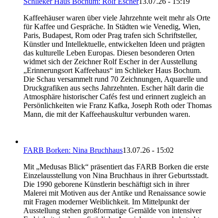
Schlieker Haus Bochum: Rolf Escher
13.07.26 - 15:19
Kaffeehäuser waren über viele Jahrzehnte weit mehr als Orte
für Kaffee und Gespräche. In Städten wie Venedig, Wien,
Paris, Budapest, Rom oder Prag trafen sich Schriftsteller,
Künstler und Intellektuelle, entwickelten Ideen und prägten
das kulturelle Leben Europas. Diesen besonderen Orten
widmet sich der Zeichner Rolf Escher in der Ausstellung
„Erinnerungsort Kaffeehaus“ im Schlieker Haus Bochum.
Die Schau versammelt rund 70 Zeichnungen, Aquarelle und
Druckgrafiken aus sechs Jahrzehnten. Escher hält darin die
Atmosphäre historischer Cafés fest und erinnert zugleich an
Persönlichkeiten wie Franz Kafka, Joseph Roth oder Thomas
Mann, die mit der Kaffeehauskultur verbunden waren.
FARB Borken: Nina Bruchhaus
13.07.26 - 15:02
Mit „Medusas Blick“ präsentiert das FARB Borken die erste
Einzelausstellung von Nina Bruchhaus in ihrer Geburtsstadt.
Die 1990 geborene Künstlerin beschäftigt sich in ihrer
Malerei mit Motiven aus der Antike und Renaissance sowie
mit Fragen moderner Weiblichkeit. Im Mittelpunkt der
Ausstellung stehen großformatige Gemälde von intensiver