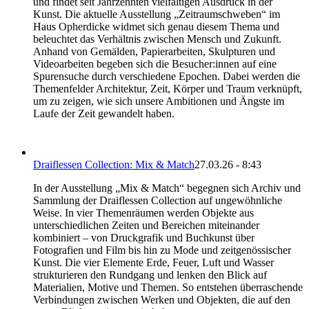
und findet seit Jahrzehnten vielfältigen Ausdruck in der
Kunst. Die aktuelle Ausstellung „Zeitraumschweben“ im
Haus Opherdicke widmet sich genau diesem Thema und
beleuchtet das Verhältnis zwischen Mensch und Zukunft.
Anhand von Gemälden, Papierarbeiten, Skulpturen und
Videoarbeiten begeben sich die Besucher:innen auf eine
Spurensuche durch verschiedene Epochen. Dabei werden die
Themenfelder Architektur, Zeit, Körper und Traum verknüpft,
um zu zeigen, wie sich unsere Ambitionen und Ängste im
Laufe der Zeit gewandelt haben.
Draiflessen Collection: Mix & Match
27.03.26 - 8:43
In der Ausstellung „Mix & Match“ begegnen sich Archiv und
Sammlung der Draiflessen Collection auf ungewöhnliche
Weise. In vier Themenräumen werden Objekte aus
unterschiedlichen Zeiten und Bereichen miteinander
kombiniert – von Druckgrafik und Buchkunst über
Fotografien und Film bis hin zu Mode und zeitgenössischer
Kunst. Die vier Elemente Erde, Feuer, Luft und Wasser
strukturieren den Rundgang und lenken den Blick auf
Materialien, Motive und Themen. So entstehen überraschende
Verbindungen zwischen Werken und Objekten, die auf den