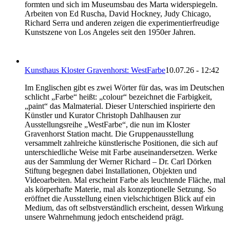
formten und sich im Museumsbau des Marta widerspiegeln.
Arbeiten von Ed Ruscha, David Hockney, Judy Chicago,
Richard Serra und anderen zeigen die experimentierfreudige
Kunstszene von Los Angeles seit den 1950er Jahren.
Kunsthaus Kloster Gravenhorst: WestFarbe
10.07.26 - 12:42
Im Englischen gibt es zwei Wörter für das, was im Deutschen
schlicht „Farbe“ heißt: „colour“ bezeichnet die Farbigkeit,
„paint“ das Malmaterial. Dieser Unterschied inspirierte den
Künstler und Kurator Christoph Dahlhausen zur
Ausstellungsreihe „WestFarbe“, die nun im Kloster
Gravenhorst Station macht. Die Gruppenausstellung
versammelt zahlreiche künstlerische Positionen, die sich auf
unterschiedliche Weise mit Farbe auseinandersetzen. Werke
aus der Sammlung der Werner Richard – Dr. Carl Dörken
Stiftung begegnen dabei Installationen, Objekten und
Videoarbeiten. Mal erscheint Farbe als leuchtende Fläche, mal
als körperhafte Materie, mal als konzeptionelle Setzung. So
eröffnet die Ausstellung einen vielschichtigen Blick auf ein
Medium, das oft selbstverständlich erscheint, dessen Wirkung
unsere Wahrnehmung jedoch entscheidend prägt.