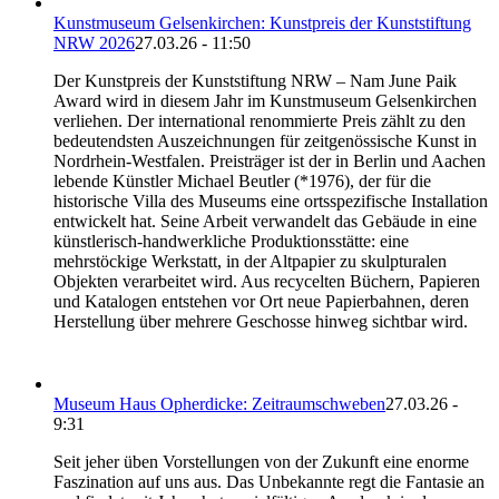
Kunstmuseum Gelsenkirchen: Kunstpreis der Kunststiftung
NRW 2026
27.03.26 - 11:50
Der Kunstpreis der Kunststiftung NRW – Nam June Paik
Award wird in diesem Jahr im Kunstmuseum Gelsenkirchen
verliehen. Der international renommierte Preis zählt zu den
bedeutendsten Auszeichnungen für zeitgenössische Kunst in
Nordrhein-Westfalen. Preisträger ist der in Berlin und Aachen
lebende Künstler Michael Beutler (*1976), der für die
historische Villa des Museums eine ortsspezifische Installation
entwickelt hat. Seine Arbeit verwandelt das Gebäude in eine
künstlerisch-handwerkliche Produktionsstätte: eine
mehrstöckige Werkstatt, in der Altpapier zu skulpturalen
Objekten verarbeitet wird. Aus recycelten Büchern, Papieren
und Katalogen entstehen vor Ort neue Papierbahnen, deren
Herstellung über mehrere Geschosse hinweg sichtbar wird.
Museum Haus Opherdicke: Zeitraumschweben
27.03.26 -
9:31
Seit jeher üben Vorstellungen von der Zukunft eine enorme
Faszination auf uns aus. Das Unbekannte regt die Fantasie an