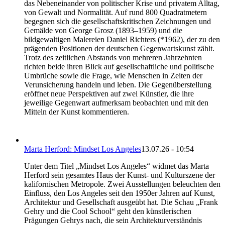
das Nebeneinander von politischer Krise und privatem Alltag,
von Gewalt und Normalität. Auf rund 800 Quadratmetern
begegnen sich die gesellschaftskritischen Zeichnungen und
Gemälde von George Grosz (1893–1959) und die
bildgewaltigen Malereien Daniel Richters (*1962), der zu den
prägenden Positionen der deutschen Gegenwartskunst zählt.
Trotz des zeitlichen Abstands von mehreren Jahrzehnten
richten beide ihren Blick auf gesellschaftliche und politische
Umbrüche sowie die Frage, wie Menschen in Zeiten der
Verunsicherung handeln und leben. Die Gegenüberstellung
eröffnet neue Perspektiven auf zwei Künstler, die ihre
jeweilige Gegenwart aufmerksam beobachten und mit den
Mitteln der Kunst kommentieren.
Marta Herford: Mindset Los Angeles
13.07.26 - 10:54
Unter dem Titel „Mindset Los Angeles“ widmet das Marta
Herford sein gesamtes Haus der Kunst- und Kulturszene der
kalifornischen Metropole. Zwei Ausstellungen beleuchten den
Einfluss, den Los Angeles seit den 1950er Jahren auf Kunst,
Architektur und Gesellschaft ausgeübt hat. Die Schau „Frank
Gehry und die Cool School“ geht den künstlerischen
Prägungen Gehrys nach, die sein Architekturverständnis