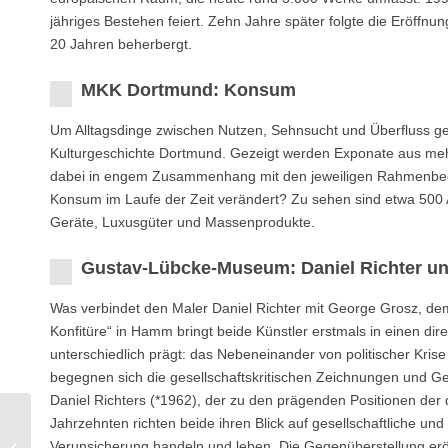
jähriges Bestehen feiert. Zehn Jahre später folgte die Eröff
20 Jahren beherbergt.
MKK Dortmund: Konsum
Um Alltagsdinge zwischen Nutzen, Sehnsucht und Überfluss g
Kulturgeschichte Dortmund. Gezeigt werden Exponate aus me
dabei in engem Zusammenhang mit den jeweiligen Rahmenbedin
Konsum im Laufe der Zeit verändert? Zu sehen sind etwa 500 
Geräte, Luxusgüter und Massenprodukte.
Gustav-Lübcke-Museum: Daniel Richter u
Was verbindet den Maler Daniel Richter mit George Grosz, de
Konfitüre“ in Hamm bringt beide Künstler erstmals in einen dire
unterschiedlich prägt: das Nebeneinander von politischer Kris
begegnen sich die gesellschaftskritischen Zeichnungen und 
Daniel Richters (*1962), der zu den prägenden Positionen der
Jahrzehnten richten beide ihren Blick auf gesellschaftliche un
Kunsthalle Lingen: 40
Verunsicherung handeln und leben. Die Gegenüberstellung eröff
Jahre Kunstverein