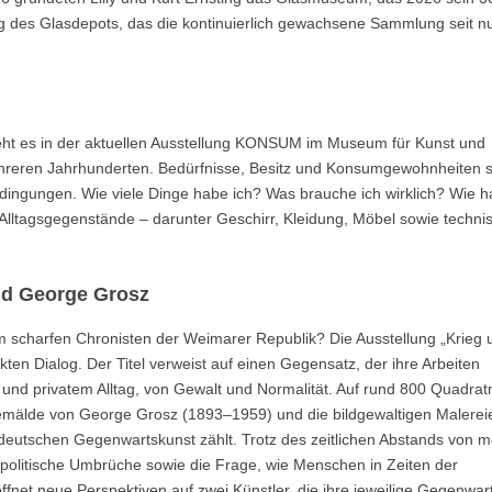
nung des Glasdepots, das die kontinuierlich gewachsene Sammlung seit 
eht es in der aktuellen Ausstellung KONSUM im Museum für Kunst und
hreren Jahrhunderten. Bedürfnisse, Besitz und Konsumgewohnheiten 
gungen. Wie viele Dinge habe ich? Was brauche ich wirklich? Wie ha
Alltagsgegenstände – darunter Geschirr, Kleidung, Möbel sowie techni
nd George Grosz
m scharfen Chronisten der Weimarer Republik? Die Ausstellung „Krieg 
kten Dialog. Der Titel verweist auf einen Gegensatz, der ihre Arbeiten
e und privatem Alltag, von Gewalt und Normalität. Auf rund 800 Quadra
Gemälde von George Grosz (1893–1959) und die bildgewaltigen Malerei
 deutschen Gegenwartskunst zählt. Trotz des zeitlichen Abstands von 
d politische Umbrüche sowie die Frage, wie Menschen in Zeiten der
net neue Perspektiven auf zwei Künstler, die ihre jeweilige Gegenwar