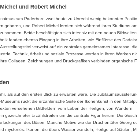
Michel und Robert Michel
Kunstmuseum Paderborn zwei heute zu Unrecht wenig bekannten Positi
n geboren, und Robert Michel lernten sich während ihres Studiums a
usammen. Beide beschäftigten sich intensiv mit den neuen Bildwelten 
echnik fanden ebenso Eingang in ihre Arbeiten, wie Einflüsse des Dadai
Ausstellungstitel verweist auf ein zentrales gemeinsames Interesse: di
rie, Technik, Arbeit und soziale Prozesse werden in ihren Werken nic
rs ihre Collagen, Zeichnungen und Druckgrafiken verbinden organische
nden
, als auf den ersten Blick zu erwarten wäre. Die Jubiläumsausstellung
seums rückt die erzählerische Seite der Ikonenkunst in den Mittelpu
 Texten versehenen Bildfeldern vom Leben der Heiligen, von Wundern,
in gezeichneter Erzählstreifen um die zentrale Figur herum. Die Gesch
Verlockungen des Bösen. Manche Motive wie der Drachentöter Georg o
 und mysteriös: Ikonen, die übers Wasser wandeln, Heilige auf Säulen, 