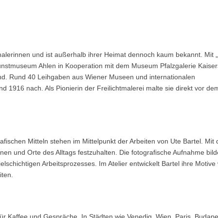
alerinnen und ist außerhalb ihrer Heimat dennoch kaum bekannt. Mit 
 Kunstmuseum Ahlen in Kooperation mit dem Museum Pfalzgalerie Kaiser
land. Rund 40 Leihgaben aus Wiener Museen und internationalen
1916 nach. Als Pionierin der Freilichtmalerei malte sie direkt vor de
ischen Mitteln stehen im Mittelpunkt der Arbeiten von Ute Bartel. Mit
onen und Orte des Alltags festzuhalten. Die fotografische Aufnahme bild
lschichtigen Arbeitsprozesses. Im Atelier entwickelt Bartel ihre Motive 
iten.
für Kaffee und Gespräche. In Städten wie Venedig, Wien, Paris, Budap