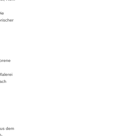
ie
rischer
borene
Malerei
nach
aus dem
0-