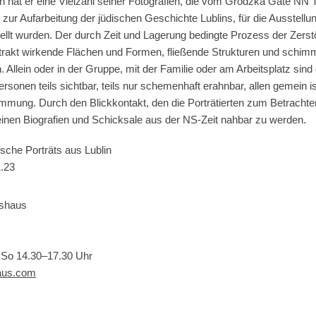
 hat er eine Vielzahl seiner Fotografien, die vom Grodzka Gate NN 
on zur Aufarbeitung der jüdischen Geschichte Lublins, für die Ausstellu
ellt wurden. Der durch Zeit und Lagerung bedingte Prozess der Zers
trakt wirkende Flächen und Formen, fließende Strukturen und schi
. Allein oder in der Gruppe, mit der Familie oder am Arbeitsplatz sind 
rsonen teils sichtbar, teils nur schemenhaft erahnbar, allen gemein is
mmung. Durch den Blickkontakt, den die Porträtierten zum Betrachte
inen Biografien und Schicksale aus der NS-Zeit nahbar zu werden.
ische Porträts aus Lublin
.23
rshaus
. So 14.30–17.30 Uhr
aus.com