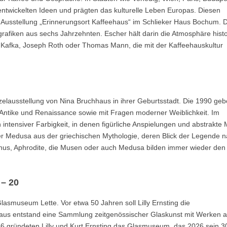
e, entwickelten Ideen und prägten das kulturelle Leben Europas. Diesen
 Ausstellung „Erinnerungsort Kaffeehaus“ im Schlieker Haus Bochum. D
afiken aus sechs Jahrzehnten. Escher hält darin die Atmosphäre histo
nz Kafka, Joseph Roth oder Thomas Mann, die mit der Kaffeehauskultur
nzelausstellung von Nina Bruchhaus in ihrer Geburtsstadt. Die 1990 ge
er Antike und Renaissance sowie mit Fragen moderner Weiblichkeit. Im
intensiver Farbigkeit, in denen figürliche Anspielungen und abstrakte 
der Medusa aus der griechischen Mythologie, deren Blick der Legende 
Venus, Aphrodite, die Musen oder auch Medusa bilden immer wieder den
 – 20
lasmuseum Lette. Vor etwa 50 Jahren soll Lilly Ernsting die
raus entstand eine Sammlung zeitgenössischer Glaskunst mit Werken 
 gründeten Lilly und Kurt Ernsting das Glasmuseum, das 2026 sein 3