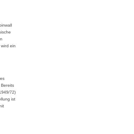
pinwall
sische
en
wird ein
des
 Bereits
(1949/72)
lung ist
mit