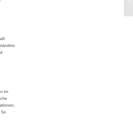
aft
ständnis
nd
un im
iche
ationen,
. So