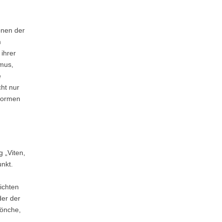
onen der
m
ihrer
smus,
e
ht nur
 Formen
 „Viten,
nkt.
ichten
der der
Mönche,