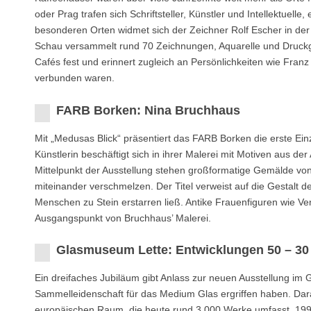
oder Prag trafen sich Schriftsteller, Künstler und Intellektuell
besonderen Orten widmet sich der Zeichner Rolf Escher in der
Schau versammelt rund 70 Zeichnungen, Aquarelle und Druckgr
Cafés fest und erinnert zugleich an Persönlichkeiten wie Fra
verbunden waren.
FARB Borken: Nina Bruchhaus
Mit „Medusas Blick“ präsentiert das FARB Borken die erste Ei
Künstlerin beschäftigt sich in ihrer Malerei mit Motiven aus d
Mittelpunkt der Ausstellung stehen großformatige Gemälde von 
miteinander verschmelzen. Der Titel verweist auf die Gestalt 
Menschen zu Stein erstarren ließ. Antike Frauenfiguren wie 
Ausgangspunkt von Bruchhaus’ Malerei.
Glasmuseum Lette: Entwicklungen 50 – 30
Ein dreifaches Jubiläum gibt Anlass zur neuen Ausstellung im G
Sammelleidenschaft für das Medium Glas ergriffen haben. Da
europäischen Raum, die heute rund 3.000 Werke umfasst. 1996