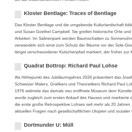
Kloster Bentlage: Traces of Bentlage
Das Kloster Bentlage und die umgebende Kulturlandschaft bild
und Susan Goethel Campbell. Sie greifen historische Orte und
Arbeiten. Im Salinenpark werden Baumschatten zu Sonnenuhre
verwandeln sich einst zum Schutz der Bäume vor der Sole-Gisch
längst verschwundener Kutschenpfad markiert, der früher zur 
Quadrat Bottrop: Richard Paul Lohse
Als Höhepunkt des Jubiläumsjahres 2026 präsentiert das Jose
Schweizer Malers, Grafikers und Theoretikers Richard Paul Loh
1976 widmete das damals neu eröffnete Museum dem Künstler ei
wurde zugleich zum ersten Ankauf des Hauses und markierte de
die erste große Retrospektive Lohses seit mehr als 20 Jahren.
aktuellen Fragen nach gesellschaftlichen Utopien und sozialer 
Dortmunder U: Müll