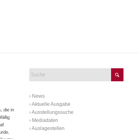
›
News
›
Aktuelle Ausgabe
 die in
›
Ausstellungssuche
ällig
›
Mediadaten
af
›
Auslagestellen
urde.