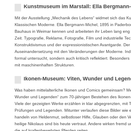
Kunstmuseum im Marstall: Ella Bergmann-
Mit der Ausstellung „Mechanik des Lebens“ widmet sich das 
Klassischen Moderne. Ella Bergmann-Michel, 1895 in Paderbor
Bauhaus in Weimar kennen und arbeiteten ihr Leben lang eng z
Zeit. Typografie, Reklame, Fotografie, Film und industrielle T
Konstruktivismus und der expressionistischen Avantgarde. Der 
Auseinandersetzung mit den Veränderungen der Moderne. Indust
formal untersucht, sondern auch kritisch reflektiert. Besonde
mit maschinenhaften Strukturen.
Ikonen-Museum: Viten, Wunder und Lege
Was haben mittelalterliche Ikonen und Comics gemeinsam? Mehr
Wunder und Legenden“ zum 70-jährigen Bestehen des Ikonen-Mu
Viele der gezeigten Werke erzählen in klar abgegrenzten, mit
Prüfungen und Legenden. Mitunter verlaufen diese Bilder wie e
handeln von Heldenmut, selbstloser Hilfe, Glauben oder den 
heilige Nikolaus sind bis heute vertraut. Andere wirken fremd
die auf krallenbewehrten Pferden reiten.