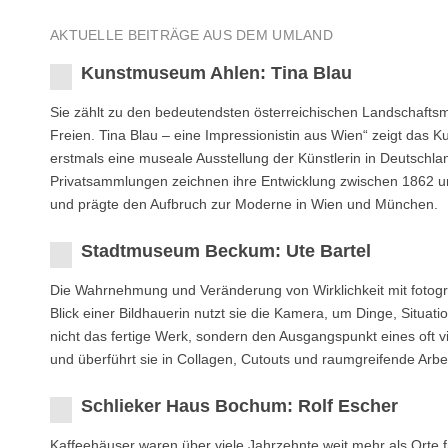
AKTUELLE BEITRÄGE AUS DEM UMLAND
Kunstmuseum Ahlen: Tina Blau
Sie zählt zu den bedeutendsten österreichischen Landschaftsm
Freien. Tina Blau – eine Impressionistin aus Wien“ zeigt das
erstmals eine museale Ausstellung der Künstlerin in Deutsch
Privatsammlungen zeichnen ihre Entwicklung zwischen 1862 und 
und prägte den Aufbruch zur Moderne in Wien und München.
Stadtmuseum Beckum: Ute Bartel
Die Wahrnehmung und Veränderung von Wirklichkeit mit fotograf
Blick einer Bildhauerin nutzt sie die Kamera, um Dinge, Situati
nicht das fertige Werk, sondern den Ausgangspunkt eines oft vie
und überführt sie in Collagen, Cutouts und raumgreifende Arbe
Schlieker Haus Bochum: Rolf Escher
Kaffeehäuser waren über viele Jahrzehnte weit mehr als Orte 