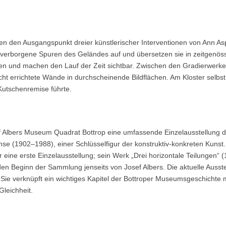
en den Ausgangspunkt dreier künstlerischer Interventionen von Ann As
 verborgene Spuren des Geländes auf und übersetzen sie in zeitgenös
n und machen den Lauf der Zeit sichtbar. Zwischen den Gradierwerk
t errichtete Wände in durchscheinende Bildflächen. Am Kloster selbst 
Kutschenremise führte.
f Albers Museum Quadrat Bottrop eine umfassende Einzelausstellung 
se (1902–1988), einer Schlüsselfigur der konstruktiv-konkreten Kunst.
ne erste Einzelausstellung; sein Werk „Drei horizontale Teilungen“ 
n Beginn der Sammlung jenseits von Josef Albers. Die aktuelle Ausstel
 Sie verknüpft ein wichtiges Kapitel der Bottroper Museumsgeschichte 
Gleichheit.