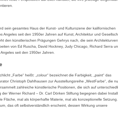
ntieren.
rd sein gesamtes Haus der Kunst- und Kulturszene der kalifornischen
s Angeles seit den 1950er Jahren auf Kunst, Architektur und Gesellsch
ht den künstlerischen Prägungen Gehrys nach, die sein Architekturver
beiten von Ed Ruscha, David Hockney, Judy Chicago, Richard Serra u
 Angeles seit den 1950er Jahren.
e
licht „Farbe“ heißt: „colour“ bezeichnet die Farbigkeit, „paint“ das
Kurator Christoph Dahlhausen zur Ausstellungsreihe „WestFarbe“, die n
sammelt zahlreiche künstlerische Positionen, die sich auf unterschiedl
er Werner Richard – Dr. Carl Dörken Stiftung begegnen dabei Install
e Fläche, mal als körperhafte Materie, mal als konzeptionelle Setzung
dium, das oft selbstverständlich erscheint, dessen Wirkung unsere