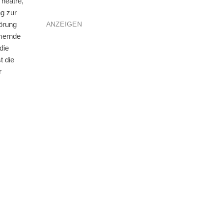
Theatre,
ng zur
ANZEIGEN
törung
mmernde
die
t die
r