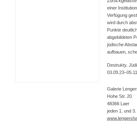
Zurückgelassen
einer Instituti
Verfügung gest
wird durch abs
Punkte deutlich
abgebildeten Pe
jüdische Absta
aufbauen, sche
Destrukty. Jüd
03.09.23–05.11
Galerie Lenge
Hohe Str. 20
48366 Laer
jeden 1. und 3
www.lengersh