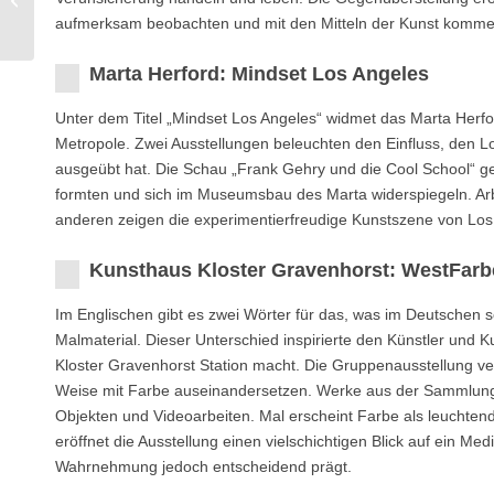
Lingen
aufmerksam beobachten und mit den Mitteln der Kunst komme
Marta Herford: Mindset Los Angeles
Unter dem Titel „Mindset Los Angeles“ widmet das Marta Herfo
Metropole. Zwei Ausstellungen beleuchten den Einfluss, den Lo
ausgeübt hat. Die Schau „Frank Gehry und die Cool School“ ge
formten und sich im Museumsbau des Marta widerspiegeln. Ar
anderen zeigen die experimentierfreudige Kunstszene von Los
Kunsthaus Kloster Gravenhorst: WestFarb
Im Englischen gibt es zwei Wörter für das, was im Deutschen sch
Malmaterial. Dieser Unterschied inspirierte den Künstler und 
Kloster Gravenhorst Station macht. Die Gruppenausstellung ver
Weise mit Farbe auseinandersetzen. Werke aus der Sammlung d
Objekten und Videoarbeiten. Mal erscheint Farbe als leuchtend
eröffnet die Ausstellung einen vielschichtigen Blick auf ein Me
Wahrnehmung jedoch entscheidend prägt.