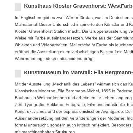
Kunsthaus Kloster Gravenhorst: WestFarb
Im Englischen gibt es zwei Wörter für das, was im Deutschen sch
Malmaterial. Dieser Unterschied inspirierte den Künstler und 
Kloster Gravenhorst Station macht. Die Gruppenausstellung ver
Weise mit Farbe auseinandersetzen. Werke aus der Sammlung d
Objekten und Videoarbeiten. Mal erscheint Farbe als leuchtend
eröffnet die Ausstellung einen vielschichtigen Blick auf ein Me
Wahrnehmung jedoch entscheidend prägt.
Kunstmuseum im Marstall: Ella Bergmann-
Mit der Ausstellung „Mechanik des Lebens“ widmet sich das 
Klassischen Moderne. Ella Bergmann-Michel, 1895 in Paderbor
Bauhaus in Weimar kennen und arbeiteten ihr Leben lang eng z
Zeit. Typografie, Reklame, Fotografie, Film und industrielle T
Konstruktivismus und der expressionistischen Avantgarde. Der 
Auseinandersetzung mit den Veränderungen der Moderne. Indust
formal untersucht, sondern auch kritisch reflektiert. Besonde
mit maschinenhaften Strukturen.