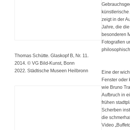
Gebrauchsgege
künstlerische
zeigt in der 
Jahre, die di
besonderen Ma
Fotografien u
philosophisch
Thomas Schütte. Glaskopf B, Nr. 11.
2014. © VG Bild-Kunst, Bonn
2022. Städtische Museen Heilbronn
Eine der wich
Fenster oder 
wie Bruno Tra
Aufbruch in e
frühen stadtp
Scherben insta
die schmerhaf
Video „Buffet