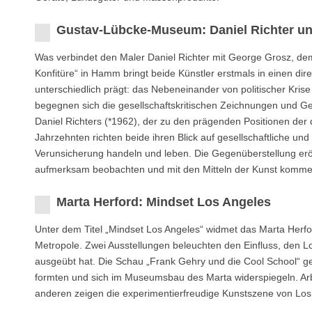
Gustav-Lübcke-Museum: Daniel Richter u
Was verbindet den Maler Daniel Richter mit George Grosz, de
Konfitüre“ in Hamm bringt beide Künstler erstmals in einen dire
unterschiedlich prägt: das Nebeneinander von politischer Kris
begegnen sich die gesellschaftskritischen Zeichnungen und 
Daniel Richters (*1962), der zu den prägenden Positionen der
Jahrzehnten richten beide ihren Blick auf gesellschaftliche un
Verunsicherung handeln und leben. Die Gegenüberstellung eröff
aufmerksam beobachten und mit den Mitteln der Kunst komme
Marta Herford: Mindset Los Angeles
Unter dem Titel „Mindset Los Angeles“ widmet das Marta Herfo
Metropole. Zwei Ausstellungen beleuchten den Einfluss, den Lo
ausgeübt hat. Die Schau „Frank Gehry und die Cool School“ ge
formten und sich im Museumsbau des Marta widerspiegeln. Ar
anderen zeigen die experimentierfreudige Kunstszene von Los