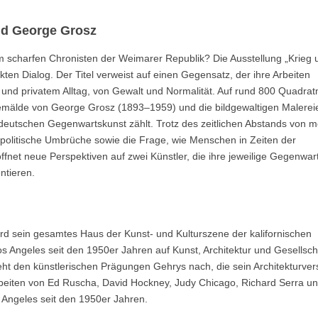
nd George Grosz
m scharfen Chronisten der Weimarer Republik? Die Ausstellung „Krieg 
kten Dialog. Der Titel verweist auf einen Gegensatz, der ihre Arbeiten
e und privatem Alltag, von Gewalt und Normalität. Auf rund 800 Quadra
Gemälde von George Grosz (1893–1959) und die bildgewaltigen Malerei
 deutschen Gegenwartskunst zählt. Trotz des zeitlichen Abstands von 
d politische Umbrüche sowie die Frage, wie Menschen in Zeiten der
net neue Perspektiven auf zwei Künstler, die ihre jeweilige Gegenwar
ntieren.
rd sein gesamtes Haus der Kunst- und Kulturszene der kalifornischen
s Angeles seit den 1950er Jahren auf Kunst, Architektur und Gesellsch
ht den künstlerischen Prägungen Gehrys nach, die sein Architekturver
beiten von Ed Ruscha, David Hockney, Judy Chicago, Richard Serra u
 Angeles seit den 1950er Jahren.