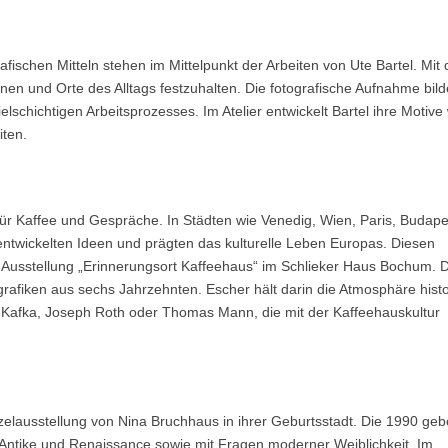
ischen Mitteln stehen im Mittelpunkt der Arbeiten von Ute Bartel. Mit
onen und Orte des Alltags festzuhalten. Die fotografische Aufnahme bild
lschichtigen Arbeitsprozesses. Im Atelier entwickelt Bartel ihre Motive 
iten.
für Kaffee und Gespräche. In Städten wie Venedig, Wien, Paris, Budap
e, entwickelten Ideen und prägten das kulturelle Leben Europas. Diesen
 Ausstellung „Erinnerungsort Kaffeehaus“ im Schlieker Haus Bochum. D
afiken aus sechs Jahrzehnten. Escher hält darin die Atmosphäre histo
nz Kafka, Joseph Roth oder Thomas Mann, die mit der Kaffeehauskultur
nzelausstellung von Nina Bruchhaus in ihrer Geburtsstadt. Die 1990 ge
er Antike und Renaissance sowie mit Fragen moderner Weiblichkeit. Im