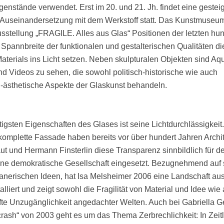
nstände verwendet. Erst im 20. und 21. Jh. findet eine gesteig
 Auseinandersetzung mit dem Werkstoff statt. Das Kunstmuseu
Ausstellung „FRAGILE. Alles aus Glas“ Positionen der letzten hun
e Spannbreite der funktionalen und gestalterischen Qualitäten d
terials ins Licht setzen. Neben skulpturalen Objekten sind Aqu
nd Videos zu sehen, die sowohl politisch-historische wie auch
-ästhetische Aspekte der Glaskunst behandeln.
tigsten Eigenschaften des Glases ist seine Lichtdurchlässigkeit.
komplette Fassade haben bereits vor über hundert Jahren Archi
ut und Hermann Finsterlin diese Transparenz sinnbildlich für d
ine demokratische Gesellschaft eingesetzt. Bezugnehmend auf 
lanerischen Ideen, hat Isa Melsheimer 2006 eine Landschaft au
lliert und zeigt sowohl die Fragilität von Material und Idee wie
te Unzugänglichkeit angedachter Welten. Auch bei Gabriella G
crash“ von 2003 geht es um das Thema Zerbrechlichkeit: In Zeit