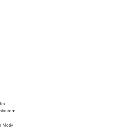
„Im
slautern
m Motiv