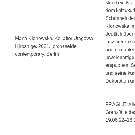
stürzt ein Kro
dem kaltluxur
Schönheit des
Klonowska in 
deutlich über
Marta Klonowska. Koi after Utagawa
faszinieren s
Hiroshige. 2021. lorch+seidel
auch mitunter 
contemporary, Berlin
juwelenartige
entpuppen. So
und seine kün
Dekoration u
FRAGILE. All
Grenzfälle de
19.06.22–16.