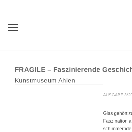
FRAGILE – Faszinierende Geschich
Kunstmuseum Ahlen
AUSGABE 3/202
Glas gehört z
Faszination a
schimmernde S