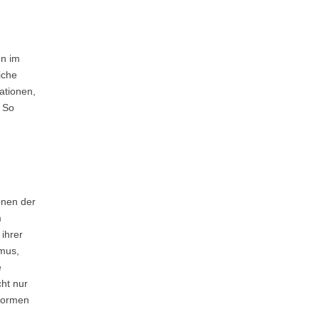
un im
iche
ationen,
. So
onen der
m
ihrer
smus,
e
ht nur
 Formen