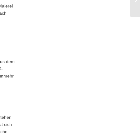
Malerei
nach
aus dem
0-
nunmehr
stehen
t sich
sche