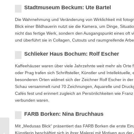
Stadtmuseum Beckum: Ute Bartel
Die Wahrnehmung und Veränderung von Wirklichkeit mit fotograf
Blick einer Bildhauerin nutzt sie die Kamera, um Dinge, Situati
nicht das fertige Werk, sondern den Ausgangspunkt eines oft vie
und überführt sie in Collagen, Cutouts und raumgreifende Arbe
Schlieker Haus Bochum: Rolf Escher
Kaffeehäuser waren über viele Jahrzehnte weit mehr als Orte 
oder Prag trafen sich Schriftsteller, Künstler und Intellektuell
besonderen Orten widmet sich der Zeichner Rolf Escher in der
Schau versammelt rund 70 Zeichnungen, Aquarelle und Druckgr
Cafés fest und erinnert zugleich an Persönlichkeiten wie Fra
verbunden waren.
FARB Borken: Nina Bruchhaus
Mit „Medusas Blick“ präsentiert das FARB Borken die erste Ei
Dortmunder U:
Künstlerin beschäftigt sich in ihrer Malerei mit Motiven aus d