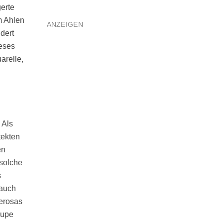
erte
m Ahlen
ANZEIGEN
dert
ieses
arelle,
 Als
tekten
en
solche
s
 auch
erosas
lupe