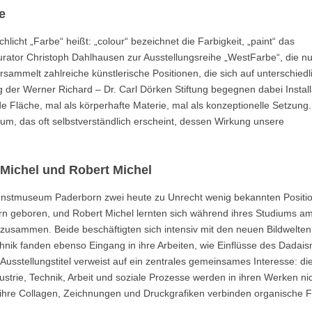
e
licht „Farbe“ heißt: „colour“ bezeichnet die Farbigkeit, „paint“ das
Kurator Christoph Dahlhausen zur Ausstellungsreihe „WestFarbe“, die n
sammelt zahlreiche künstlerische Positionen, die sich auf unterschiedl
er Werner Richard – Dr. Carl Dörken Stiftung begegnen dabei Install
e Fläche, mal als körperhafte Materie, mal als konzeptionelle Setzung
dium, das oft selbstverständlich erscheint, dessen Wirkung unsere
Michel und Robert Michel
Kunstmuseum Paderborn zwei heute zu Unrecht wenig bekannten Positi
n geboren, und Robert Michel lernten sich während ihres Studiums a
usammen. Beide beschäftigten sich intensiv mit den neuen Bildwelten 
echnik fanden ebenso Eingang in ihre Arbeiten, wie Einflüsse des Dadai
Ausstellungstitel verweist auf ein zentrales gemeinsames Interesse: di
rie, Technik, Arbeit und soziale Prozesse werden in ihren Werken nic
rs ihre Collagen, Zeichnungen und Druckgrafiken verbinden organische