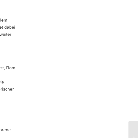
 dem
et dabei
weiter
est, Rom
ie
rischer
borene