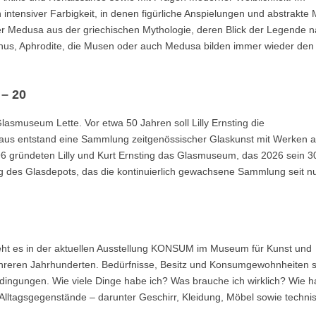
intensiver Farbigkeit, in denen figürliche Anspielungen und abstrakte 
der Medusa aus der griechischen Mythologie, deren Blick der Legende 
Venus, Aphrodite, die Musen oder auch Medusa bilden immer wieder den
 – 20
lasmuseum Lette. Vor etwa 50 Jahren soll Lilly Ernsting die
raus entstand eine Sammlung zeitgenössischer Glaskunst mit Werken 
 gründeten Lilly und Kurt Ernsting das Glasmuseum, das 2026 sein 3
nung des Glasdepots, das die kontinuierlich gewachsene Sammlung seit 
eht es in der aktuellen Ausstellung KONSUM im Museum für Kunst und
hreren Jahrhunderten. Bedürfnisse, Besitz und Konsumgewohnheiten 
gungen. Wie viele Dinge habe ich? Was brauche ich wirklich? Wie ha
Alltagsgegenstände – darunter Geschirr, Kleidung, Möbel sowie techni