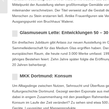
FLOWERS!
Mittelpunkt der Ausstellung stehen großformatige Gemälde von 
miteinander verschmelzen. Der Titel verweist auf die Gestalt 
Menschen zu Stein erstarren ließ. Antike Frauenfiguren wie 
Ausgangspunkt von Bruchhaus’ Malerei.
Glasmuseum Lette: Entwicklungen 50 – 30
Ein dreifaches Jubiläum gibt Anlass zur neuen Ausstellung im G
Sammelleidenschaft für das Medium Glas ergriffen haben. Da
europäischen Raum, die heute rund 3.000 Werke umfasst. 1996
jähriges Bestehen feiert. Zehn Jahre später folgte die Eröff
20 Jahren beherbergt.
MKK Dortmund: Konsum
Um Alltagsdinge zwischen Nutzen, Sehnsucht und Überfluss g
Kulturgeschichte Dortmund. Gezeigt werden Exponate aus me
dabei in engem Zusammenhang mit den jeweiligen Rahmenbedin
Konsum im Laufe der Zeit verändert? Zu sehen sind etwa 500 
Geräte, Luxusgüter und Massenprodukte.