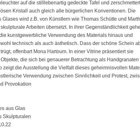
nleuchter auf die stilllebenartig gedeckte Tafel und zerschmettert
iösen Kristall auch gleich alle bürgerlichen Konventionen. Die
 Glases wird z.B. von Künstlern wie Thomas Schütte und Mart
skulpturale Arbeiten übersetzt. In ihrer Gegenständlichkeit geh
 die kunstgewerbliche Verwendung des Materials hinaus und
owohl technisch als auch ästhetisch. Dass der schöne Schein a
trügt, offenbart Mona Hartoum. In einer Vitrine präsentiert sie
 Objekte, die sich bei genauerer Betrachtung als Handgranaten
 zeigt die Ausstellung die Vielfalt dieses geheimnisvollen Mate
stlerische Verwendung zwischen Sinnlichkeit und Protest, zwi
nd Provokation
es aus Glas
s Skulpturalen
10.22