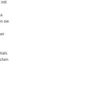
 mit
ha
en sie
ber
rials
schen