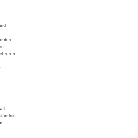
und
tmetern
en
mehreren
t
aft
ständnis
nd